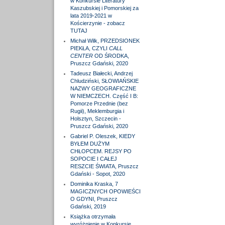
w Konkursie Literatury
Kaszubskiej i Pomorskiej za
lata 2019-2021 w
Kościerzynie - zobacz
TUTAJ
Michał Wilk, PRZEDSIONEK
PIEKŁA, CZYLI
CALL
CENTER
OD ŚRODKA,
Pruszcz Gdański, 2020
Tadeusz Białecki, Andrzej
Chludziński, SŁOWIAŃSKIE
NAZWY GEOGRAFICZNE
W NIEMCZECH. Część I B:
Pomorze Przednie (bez
Rugii), Meklemburgia i
Holsztyn, Szczecin -
Pruszcz Gdański, 2020
Gabriel P. Oleszek, KIEDY
BYŁEM DUŻYM
CHŁOPCEM. REJSY PO
SOPOCIE I CAŁEJ
RESZCIE ŚWIATA, Pruszcz
Gdański - Sopot, 2020
Dominika Kraska, 7
MAGICZNYCH OPOWIEŚCI
O GDYNI, Pruszcz
Gdański, 2019
Książka otrzymała
wyróżnienie w Konkursie