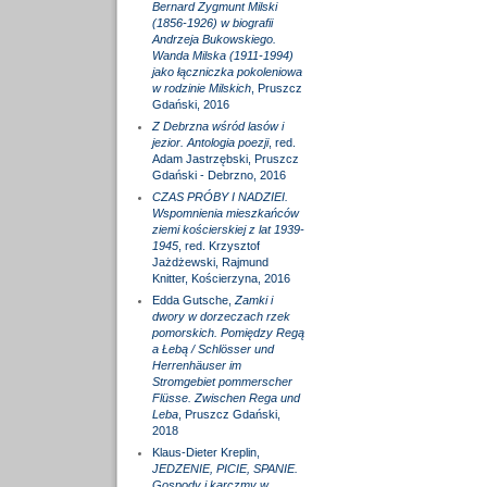
Bernard Zygmunt Milski
(1856-1926) w biografii
Andrzeja Bukowskiego.
Wanda Milska (1911-1994)
jako łączniczka pokoleniowa
w rodzinie Milskich
, Pruszcz
Gdański, 2016
Z Debrzna wśród lasów i
jezior. Antologia poezji
, red.
Adam Jastrzębski, Pruszcz
Gdański - Debrzno, 2016
CZAS PRÓBY I NADZIEI.
Wspomnienia mieszkańców
ziemi kościerskiej z lat 1939-
1945
, red. Krzysztof
Jażdżewski, Rajmund
Knitter, Kościerzyna, 2016
Edda Gutsche,
Zamki i
dwory w dorzeczach rzek
pomorskich. Pomiędzy Regą
a Łebą / Schlösser und
Herrenhäuser im
Stromgebiet pommerscher
Flüsse. Zwischen Rega und
Leba
, Pruszcz Gdański,
2018
Klaus-Dieter Kreplin,
JEDZENIE, PICIE, SPANIE.
Gospody i karczmy w