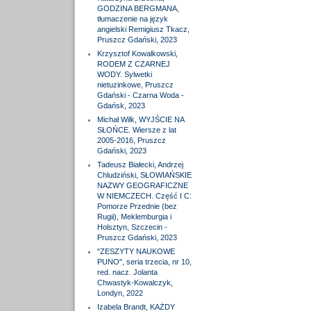
GODZINA BERGMANA,
tłumaczenie na język
angielski Remigiusz Tkacz,
Pruszcz Gdański, 2023
Krzysztof Kowalkowski,
RODEM Z CZARNEJ
WODY. Sylwetki
nietuzinkowe, Pruszcz
Gdański - Czarna Woda -
Gdańsk, 2023
Michał Wilk, WYJŚCIE NA
SŁOŃCE. Wiersze z lat
2005-2016, Pruszcz
Gdański, 2023
Tadeusz Białecki, Andrzej
Chludziński, SŁOWIAŃSKIE
NAZWY GEOGRAFICZNE
W NIEMCZECH. Część I C:
Pomorze Przednie (bez
Rugii), Meklemburgia i
Holsztyn, Szczecin -
Pruszcz Gdański, 2023
"ZESZYTY NAUKOWE
PUNO", seria trzecia, nr 10,
red. nacz. Jolanta
Chwastyk-Kowalczyk,
Londyn, 2022
Izabela Brandt, KAŻDY