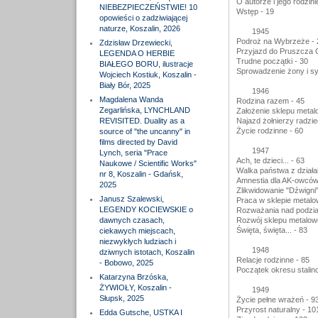
O autorze i jego rodzini
NIEBEZPIECZEŃSTWIE! 10
Wstęp - 19
opowieści o zadziwiającej
naturze, Koszalin, 2026
1945
Podroż na Wybrzeże - 
Zdzisław Drzewiecki,
Przyjazd do Pruszcza G
LEGENDA O HERBIE
Trudne początki - 30
BIAŁEGO BORU, ilustracje
Sprowadzenie żony i s
Wojciech Kostiuk, Koszalin -
Biały Bór, 2025
1946
Magdalena Wanda
Rodzina razem - 45
Zegarlińska, LYNCHLAND
Założenie sklepu metal
REVISITED. Duality as a
Najazd żołnierzy radzi
Życie rodzinne - 60
source of "the uncanny" in
films directed by David
1947
Lynch, seria "Prace
Ach, te dzieci... - 63
Naukowe / Scientific Works"
Walka państwa z działa
nr 8, Koszalin - Gdańsk,
Amnestia dla AK-owców 
2025
Zlikwidowanie "Dźwigni"
Janusz Szalewski,
Praca w sklepie metal
LEGENDY KOCIEWSKIE o
Rozważania nad podział
dawnych czasach,
Rozwój sklepu metalow
Święta, święta... - 83
ciekawych miejscach,
niezwykłych ludziach i
1948
dziwnych istotach, Koszalin
Relacje rodzinne - 85
- Bobowo, 2025
Początek okresu stalin
Katarzyna Brzóska,
ŻYWIOŁY, Koszalin -
1949
Słupsk, 2025
Życie pełne wrażeń - 9
Przyrost naturalny - 10
Edda Gutsche, USTKA I