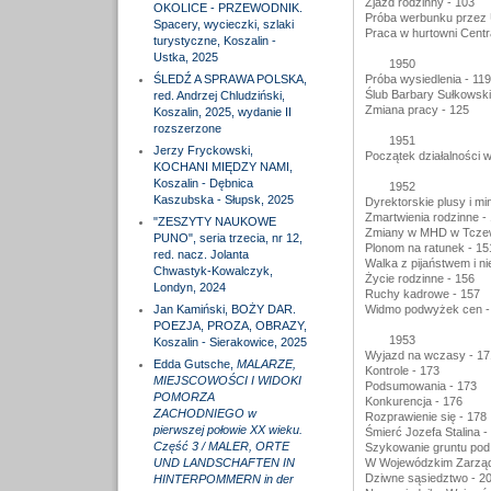
Zjazd rodzinny - 103
OKOLICE - PRZEWODNIK.
Próba werbunku przez 
Spacery, wycieczki, szlaki
Praca w hurtowni Centr
turystyczne, Koszalin -
Ustka, 2025
1950
ŚLEDŹ A SPRAWA POLSKA,
Próba wysiedlenia - 119
Ślub Barbary Sułkowskie
red. Andrzej Chludziński,
Zmiana pracy - 125
Koszalin, 2025, wydanie II
rozszerzone
1951
Jerzy Fryckowski,
Początek działalności 
KOCHANI MIĘDZY NAMI,
Koszalin - Dębnica
1952
Kaszubska - Słupsk, 2025
Dyrektorskie plusy i mi
Zmartwienia rodzinne -
"ZESZYTY NAUKOWE
Zmiany w MHD w Tczew
PUNO", seria trzecia, nr 12,
Plonom na ratunek - 15
red. nacz. Jolanta
Walka z pijaństwem i 
Chwastyk-Kowalczyk,
Życie rodzinne - 156
Londyn, 2024
Ruchy kadrowe - 157
Jan Kamiński, BOŻY DAR.
Widmo podwyżek cen -
POEZJA, PROZA, OBRAZY,
1953
Koszalin - Sierakowice, 2025
Wyjazd na wczasy - 17
Edda Gutsche,
MALARZE,
Kontrole - 173
MIEJSCOWOŚCI I WIDOKI
Podsumowania - 173
POMORZA
Konkurencja - 176
ZACHODNIEGO w
Rozprawienie się - 178
pierwszej połowie XX wieku.
Śmierć Jozefa Stalina -
Część 3 / MALER, ORTE
Szykowanie gruntu pod 
UND LANDSCHAFTEN IN
W Wojewódzkim Zarząd
Dziwne sąsiedztwo - 2
HINTERPOMMERN in der