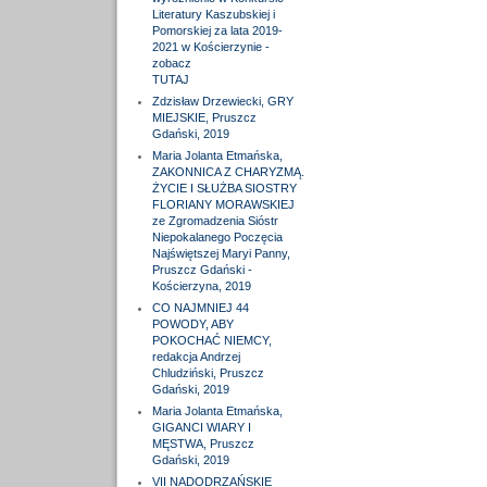
Literatury Kaszubskiej i
Pomorskiej za lata 2019-
2021 w Kościerzynie -
zobacz
TUTAJ
Zdzisław Drzewiecki, GRY
MIEJSKIE, Pruszcz
Gdański, 2019
Maria Jolanta Etmańska,
ZAKONNICA Z CHARYZMĄ.
ŻYCIE I SŁUŻBA SIOSTRY
FLORIANY MORAWSKIEJ
ze Zgromadzenia Sióstr
Niepokalanego Poczęcia
Najświętszej Maryi Panny,
Pruszcz Gdański -
Kościerzyna, 2019
CO NAJMNIEJ 44
POWODY, ABY
POKOCHAĆ NIEMCY,
redakcja Andrzej
Chludziński, Pruszcz
Gdański, 2019
Maria Jolanta Etmańska,
GIGANCI WIARY I
MĘSTWA, Pruszcz
Gdański, 2019
VII NADODRZAŃSKIE