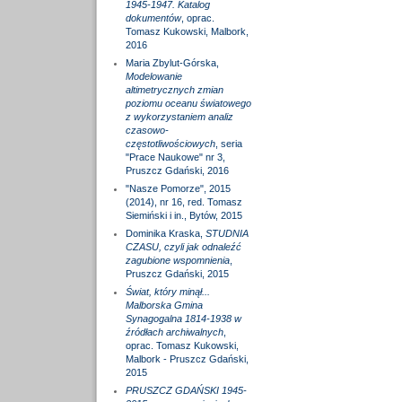
1945-1947. Katalog
dokumentów
, oprac.
Tomasz Kukowski, Malbork,
2016
Maria Zbylut-Górska,
Modelowanie
altimetrycznych zmian
poziomu oceanu światowego
z wykorzystaniem analiz
czasowo-
częstotliwościowych
, seria
"Prace Naukowe" nr 3,
Pruszcz Gdański, 2016
"Nasze Pomorze", 2015
(2014), nr 16, red. Tomasz
Siemiński i in., Bytów, 2015
Dominika Kraska,
STUDNIA
CZASU, czyli jak odnaleźć
zagubione wspomnienia
,
Pruszcz Gdański, 2015
Świat, który minął...
Malborska Gmina
Synagogalna 1814-1938 w
źródłach archiwalnych
,
oprac. Tomasz Kukowski,
Malbork - Pruszcz Gdański,
2015
PRUSZCZ GDAŃSKI 1945-