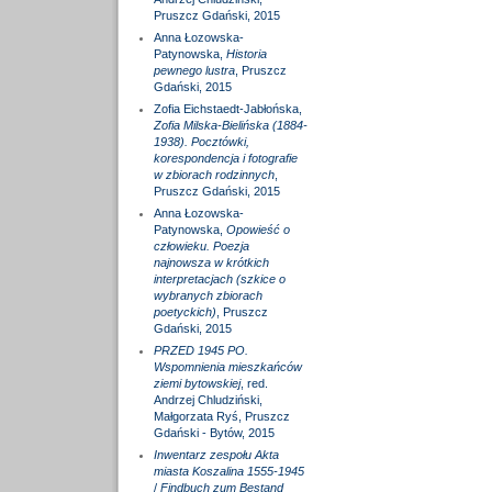
Pruszcz Gdański, 2015
Anna Łozowska-
Patynowska,
Historia
pewnego lustra
, Pruszcz
Gdański, 2015
Zofia Eichstaedt-Jabłońska,
Zofia Milska-Bielińska (1884-
1938). Pocztówki,
korespondencja i fotografie
w zbiorach rodzinnych
,
Pruszcz Gdański, 2015
Anna Łozowska-
Patynowska,
Opowieść o
człowieku. Poezja
najnowsza w krótkich
interpretacjach (szkice o
wybranych zbiorach
poetyckich)
, Pruszcz
Gdański, 2015
PRZED 1945 PO.
Wspomnienia mieszkańców
ziemi bytowskiej
, red.
Andrzej Chludziński,
Małgorzata Ryś, Pruszcz
Gdański - Bytów, 2015
Inwentarz zespołu Akta
miasta Koszalina 1555-1945
/
Findbuch zum Bestand