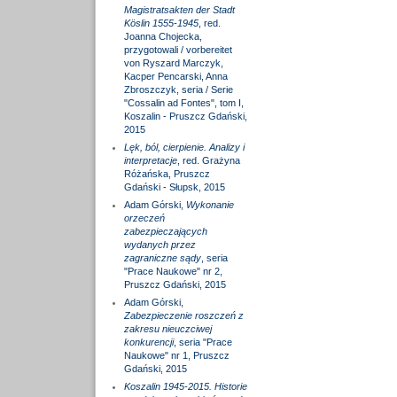
Magistratsakten der Stadt
Köslin 1555-1945
, red.
Joanna Chojecka,
przygotowali / vorbereitet
von Ryszard Marczyk,
Kacper Pencarski, Anna
Zbroszczyk, seria / Serie
"Cossalin ad Fontes", tom I,
Koszalin - Pruszcz Gdański,
2015
Lęk, ból, cierpienie. Analizy i
interpretacje
, red. Grażyna
Różańska, Pruszcz
Gdański - Słupsk, 2015
Adam Górski,
Wykonanie
orzeczeń
zabezpieczających
wydanych przez
zagraniczne sądy
, seria
"Prace Naukowe" nr 2,
Pruszcz Gdański, 2015
Adam Górski,
Zabezpieczenie roszczeń z
zakresu nieuczciwej
konkurencji
, seria "Prace
Naukowe" nr 1, Pruszcz
Gdański, 2015
Koszalin 1945-2015. Historie