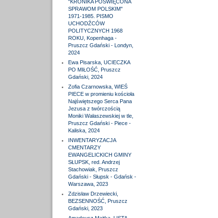
"KRONIKA POŚWIĘCONA
SPRAWOM POLSKIM"
1971-1985. PISMO
UCHODŹCÓW
POLITYCZNYCH 1968
ROKU, Kopenhaga -
Pruszcz Gdański - Londyn,
2024
Ewa Pisarska, UCIECZKA
PO MIŁOŚĆ, Pruszcz
Gdański, 2024
Zofia Czarnowska, WIEŚ
PIECE w promieniu kościoła
Najświętszego Serca Pana
Jezusa z twórczością
Moniki Wałaszewskiej w tle,
Pruszcz Gdański - Piece -
Kaliska, 2024
INWENTARYZACJA
CMENTARZY
EWANGELICKICH GMINY
SŁUPSK, red. Andrzej
Stachowiak, Pruszcz
Gdański - Słupsk - Gdańsk -
Warszawa, 2023
Zdzisław Drzewiecki,
BEZSENNOŚĆ, Pruszcz
Gdański, 2023