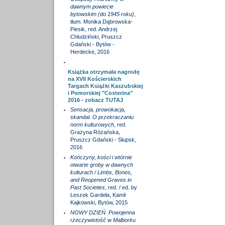
dawnym powiecie
bytowskim (do 1945 roku)
,
tłum. Monika Dąbrowska-
Piesik, red. Andrzej
Chludziński, Pruszcz
Gdański - Bytów -
Herdecke, 2016
Książka otrzymała nagrodę
na XVII Kościerskich
Targach Książki Kaszubskiej
i Pomorskiej "Costerina"
2016 - zobacz
TUTAJ
Sensacja, prowokacja,
skandal. O przekraczaniu
norm kulturowych
, red.
Grażyna Różańska,
Pruszcz Gdański - Słupsk,
2016
Kończyny, kości i wtórnie
otwarte groby w dawnych
kulturach / Limbs, Bones,
and Reopened Graves in
Past Societies
, red. / ed. by
Leszek Gardeła, Kamil
Kajkowski, Bytów, 2015
NOWY DZIEŃ. Powojenna
rzeczywistość w Malborku