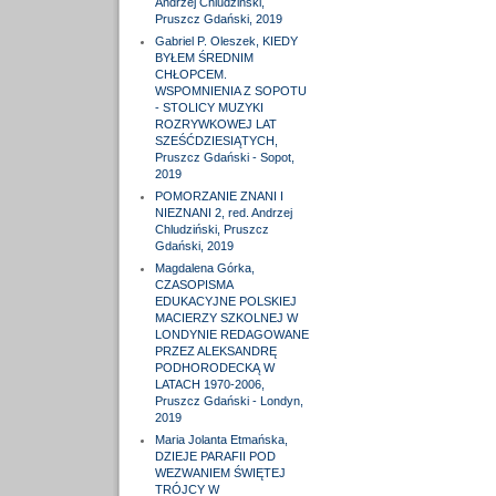
Andrzej Chludziński,
Pruszcz Gdański, 2019
Gabriel P. Oleszek, KIEDY
BYŁEM ŚREDNIM
CHŁOPCEM.
WSPOMNIENIA Z SOPOTU
- STOLICY MUZYKI
ROZRYWKOWEJ LAT
SZEŚĆDZIESIĄTYCH,
Pruszcz Gdański - Sopot,
2019
POMORZANIE ZNANI I
NIEZNANI 2, red. Andrzej
Chludziński, Pruszcz
Gdański, 2019
Magdalena Górka,
CZASOPISMA
EDUKACYJNE POLSKIEJ
MACIERZY SZKOLNEJ W
LONDYNIE REDAGOWANE
PRZEZ ALEKSANDRĘ
PODHORODECKĄ W
LATACH 1970-2006,
Pruszcz Gdański - Londyn,
2019
Maria Jolanta Etmańska,
DZIEJE PARAFII POD
WEZWANIEM ŚWIĘTEJ
TRÓJCY W