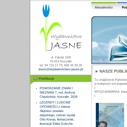
Aktualności
Pub
ul. Zakole 16/8
75-814 Koszalin
tel. 94 719 17 79, 606 44 39 28
biuro@wydawnictwo-jasne.pl
NASZE PUBLI
Publikacje
Tu znajdziecie Państw
w kolejności ich pojawia
POMORZANIE ZNANI I
WYSZUKIWARKA: klawisz
NIEZNANI 7, red. Andrzej
Chludziński, Koszalin, 2026
LEGENDY I LUDOWE
OPOWIEŚCI z miasta
Słupska i powiatu
słupskiego
, zebrał i wydał
Otto Knoop, tłumaczenie,
ilustracje Edda Gutsche,