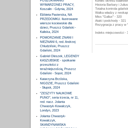
POSZUKIWANIU
Koniec okresu stalinow
WYMARZONEJ PRACY,
Historia Barbary i Juli
Totalna kontrola gdańsk
Koszalin - Gdynia, 2024
Walka władzy z neokapit
Elżbieta Pasterska, NA
Miss "Gallux" - 320
PRZEDOMKU. Ilustrowane
Ataki i podchody - 321
wiersze kociewskie dla
Rezygnacja z pracy w "
dzieci, Pruszcz Gdański -
Kaliska, 2024
Indeks miejscowości - 
POMORZANIE ZNANI I
NIEZNANI 6, red. Andrzej
Chludziński, Pruszcz
Gdański, 2024
Gabriel Oleszek, LEGENDY
KASZUBSKIE - spotkanie
przeszłości z
teraźniejszością, Pruszcz
Gdański - Sopot, 2024
Katarzyna Brzóska,
NIGDZIE, Pruszcz Gdański
- Słupsk, 2024
"ZESZYTY NAUKOWE
PUNO", seria trzecia, nr 11,
red. nacz. Jolanta
Chwastyk-Kowalczyk,
Londyn, 2023
Jolanta Chwastyk-
Kowalczyk,
SKANDYNAWSKA