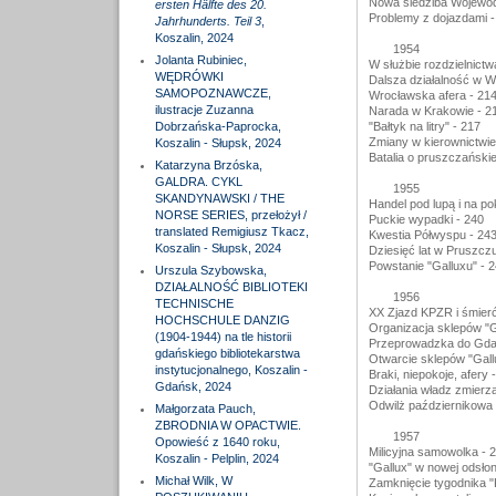
Nowa siedziba Wojewó
ersten Hälfte des 20.
Problemy z dojazdami -
Jahrhunderts. Teil 3
,
Koszalin, 2024
1954
Jolanta Rubiniec,
W służbie rozdzielnictw
WĘDRÓWKI
Dalsza działalność w 
SAMOPOZNAWCZE,
Wrocławska afera - 21
ilustracje Zuzanna
Narada w Krakowie - 2
Dobrzańska-Paprocka,
"Bałtyk na litry" - 217
Zmiany w kierownictwi
Koszalin - Słupsk, 2024
Batalia o pruszczański
Katarzyna Brzóska,
GALDRA. CYKL
1955
SKANDYNAWSKI / THE
Handel pod lupą i na po
NORSE SERIES, przełożył /
Puckie wypadki - 240
translated Remigiusz Tkacz,
Kwestia Półwyspu - 24
Koszalin - Słupsk, 2024
Dziesięć lat w Pruszcz
Powstanie "Galluxu" - 
Urszula Szybowska,
DZIAŁALNOŚĆ BIBLIOTEKI
1956
TECHNISCHE
XX Zjazd KPZR i śmierć
HOCHSCHULE DANZIG
Organizacja sklepów "G
(1904-1944) na tle historii
Przeprowadzka do Gda
gdańskiego bibliotekarstwa
Otwarcie sklepów "Gal
instytucjonalnego, Koszalin -
Braki, niepokoje, afery 
Gdańsk, 2024
Działania władz zmierz
Odwilż październikowa 
Małgorzata Pauch,
ZBRODNIA W OPACTWIE.
1957
Opowieść z 1640 roku,
Milicyjna samowolka - 
Koszalin - Pelplin, 2024
"Gallux" w nowej odsłon
Michał Wilk, W
Zamknięcie tygodnika "