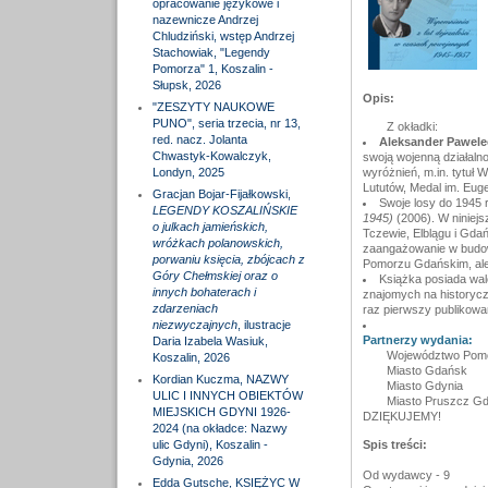
opracowanie językowe i
nazewnicze Andrzej
Chludziński, wstęp Andrzej
Stachowiak, "Legendy
Pomorza" 1, Koszalin -
Słupsk, 2026
Opis:
"ZESZYTY NAUKOWE
PUNO", seria trzecia, nr 13,
Z okładki:
red. nacz. Jolanta
Aleksander Pawele
Chwastyk-Kowalczyk,
swoją wojenną działaln
Londyn, 2025
wyróżnień, m.in. tytuł
Lututów, Medal im. Eug
Gracjan Bojar-Fijałkowski,
Swoje losy do 1945 
LEGENDY KOSZALIŃSKIE
1945)
(2006). W niniejs
o julkach jamieńskich,
Tczewie, Elblągu i Gda
wróżkach polanowskich,
zaangażowanie w budow
porwaniu księcia, zbójcach z
Pomorzu Gdańskim, ale
Góry Chełmskiej oraz o
Książka posiada walor
innych bohaterach i
znajomych na historycz
zdarzeniach
raz pierwszy publikowa
niezwyczajnych
, ilustracje
Partnerzy wydania:
Daria Izabela Wasiuk,
Województwo Pomo
Koszalin, 2026
Miasto Gdańsk
Kordian Kuczma, NAZWY
Miasto Gdynia
ULIC I INNYCH OBIEKTÓW
Miasto Pruszcz Gd
MIEJSKICH GDYNI 1926-
DZIĘKUJEMY!
2024 (na okładce: Nazwy
ulic Gdyni), Koszalin -
Spis treści:
Gdynia, 2026
Od wydawcy - 9
Edda Gutsche, KSIĘŻYC W