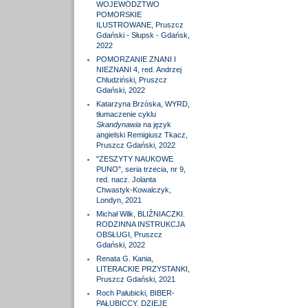
WOJEWÓDZTWO
POMORSKIE
ILUSTROWANE, Pruszcz
Gdański - Słupsk - Gdańsk,
2022
POMORZANIE ZNANI I
NIEZNANI 4, red. Andrzej
Chludziński, Pruszcz
Gdański, 2022
Katarzyna Brzóska, WYRD,
tłumaczenie cyklu
Skandynawia
na język
angielski Remigiusz Tkacz,
Pruszcz Gdański, 2022
"ZESZYTY NAUKOWE
PUNO", seria trzecia, nr 9,
red. nacz. Jolanta
Chwastyk-Kowalczyk,
Londyn, 2021
Michał Wilk, BLIŹNIACZKI.
RODZINNA INSTRUKCJA
OBSŁUGI, Pruszcz
Gdański, 2022
Renata G. Kania,
LITERACKIE PRZYSTANKI,
Pruszcz Gdański, 2021
Roch Pałubicki, BIBER-
PAŁUBICCY. DZIEJE