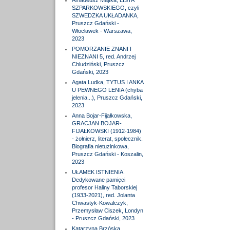
Amadeusz Majtka, LISTA
SZPARKOWSKIEGO, czyli
SZWEDZKA UKŁADANKA,
Pruszcz Gdański -
Włocławek - Warszawa,
2023
POMORZANIE ZNANI I
NIEZNANI 5, red. Andrzej
Chludziński, Pruszcz
Gdański, 2023
Agata Ludka, TYTUS I ANKA
U PEWNEGO LENIA (chyba
jelenia...), Pruszcz Gdański,
2023
Anna Bojar-Fijałkowska,
GRACJAN BOJAR-
FIJAŁKOWSKI (1912-1984)
- żołnierz, literat, społecznik.
Biografia nietuzinkowa,
Pruszcz Gdański - Koszalin,
2023
UŁAMEK ISTNIENIA.
Dedykowane pamięci
profesor Haliny Taborskiej
(1933-2021), red. Jolanta
Chwastyk-Kowalczyk,
Przemysław Ciszek, Londyn
- Pruszcz Gdański, 2023
Katarzyna Brzóska,