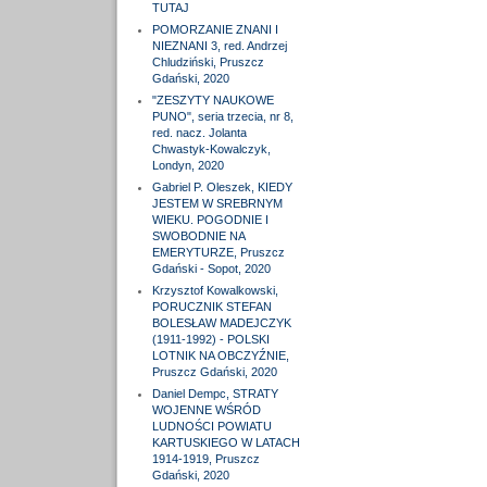
TUTAJ
POMORZANIE ZNANI I
NIEZNANI 3, red. Andrzej
Chludziński, Pruszcz
Gdański, 2020
"ZESZYTY NAUKOWE
PUNO", seria trzecia, nr 8,
red. nacz. Jolanta
Chwastyk-Kowalczyk,
Londyn, 2020
Gabriel P. Oleszek, KIEDY
JESTEM W SREBRNYM
WIEKU. POGODNIE I
SWOBODNIE NA
EMERYTURZE, Pruszcz
Gdański - Sopot, 2020
Krzysztof Kowalkowski,
PORUCZNIK STEFAN
BOLESŁAW MADEJCZYK
(1911-1992) - POLSKI
LOTNIK NA OBCZYŹNIE,
Pruszcz Gdański, 2020
Daniel Dempc, STRATY
WOJENNE WŚRÓD
LUDNOŚCI POWIATU
KARTUSKIEGO W LATACH
1914-1919, Pruszcz
Gdański, 2020