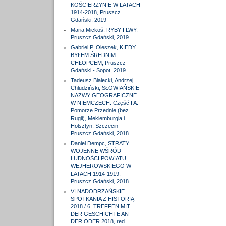
KOŚCIERZYNIE W LATACH
1914-2018, Pruszcz
Gdański, 2019
Maria Mickoś, RYBY I LWY,
Pruszcz Gdański, 2019
Gabriel P. Oleszek, KIEDY
BYŁEM ŚREDNIM
CHŁOPCEM, Pruszcz
Gdański - Sopot, 2019
Tadeusz Białecki, Andrzej
Chludziński, SŁOWIAŃSKIE
NAZWY GEOGRAFICZNE
W NIEMCZECH. Część I A:
Pomorze Przednie (bez
Rugii), Meklemburgia i
Holsztyn, Szczecin -
Pruszcz Gdański, 2018
Daniel Dempc, STRATY
WOJENNE WŚRÓD
LUDNOŚCI POWIATU
WEJHEROWSKIEGO W
LATACH 1914-1919,
Pruszcz Gdański, 2018
VI NADODRZAŃSKIE
SPOTKANIA Z HISTORIĄ
2018 / 6. TREFFEN MIT
DER GESCHICHTE AN
DER ODER 2018, red.