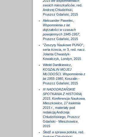
2015 we wspomnieniach
swoich mieszkańców
, red.
Andrzej Chludziński,
Pruszcz Gdański, 2015
Aleksander Pawelec,
Wspomnienia z lat
dojrzałości w czasach
powojennych 1945-1957
,
Pruszcz Gdański, 2015
"Zeszyty Naukowe PUNO",
seria trzecia, nr 3, red. nacz.
Jolanta Chwastyk-
Kowalczyk, Londyn, 2015
Witold Danilkiewicz,
KOSZALIN MOJEJ
MŁODOŚCI. Wspomnienia z
lat 1955-1980
, Koszalin -
Pruszcz Gdański, 2015
III NADODRZAŃSKIE
SPOTKANIA Z HISTORIĄ
2015. Konferencja Naukowa,
Mieszkowice, 17 kwietnia
2015 r.
, materiały pod
redakcją Andrzeja
Chludzińskiego, Pruszcz
Gdański - Mieszkowice,
2015
Śledź a sprawa polska
, red.
Andrzej Chludziński,