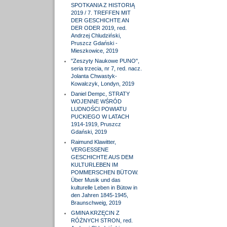
SPOTKANIA Z HISTORIĄ
2019 / 7. TREFFEN MIT
DER GESCHICHTE AN
DER ODER 2019, red.
Andrzej Chludziński,
Pruszcz Gdański -
Mieszkowice, 2019
"Zeszyty Naukowe PUNO",
seria trzecia, nr 7, red. nacz.
Jolanta Chwastyk-
Kowalczyk, Londyn, 2019
Daniel Dempc, STRATY
WOJENNE WŚRÓD
LUDNOŚCI POWIATU
PUCKIEGO W LATACH
1914-1919, Pruszcz
Gdański, 2019
Raimund Klawitter,
VERGESSENE
GESCHICHTE AUS DEM
KULTURLEBEN IM
POMMERSCHEN BÜTOW.
Über Musik und das
kulturelle Leben in Bütow in
den Jahren 1845-1945,
Braunschweig, 2019
GMINA KRZĘCIN Z
RÓŻNYCH STRON, red.