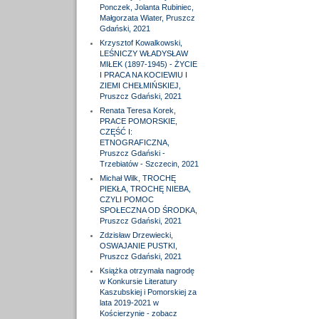
Ponczek, Jolanta Rubiniec,
Małgorzata Wiater, Pruszcz
Gdański, 2021
Krzysztof Kowalkowski,
LEŚNICZY WŁADYSŁAW
MIŁEK (1897-1945) - ŻYCIE
I PRACA NA KOCIEWIU I
ZIEMI CHEŁMIŃSKIEJ,
Pruszcz Gdański, 2021
Renata Teresa Korek,
PRACE POMORSKIE,
CZĘŚĆ I:
ETNOGRAFICZNA,
Pruszcz Gdański -
Trzebiatów - Szczecin, 2021
Michał Wilk, TROCHĘ
PIEKŁA, TROCHĘ NIEBA,
CZYLI POMOC
SPOŁECZNA OD ŚRODKA,
Pruszcz Gdański, 2021
Zdzisław Drzewiecki,
OSWAJANIE PUSTKI,
Pruszcz Gdański, 2021
Książka otrzymała nagrodę
w Konkursie Literatury
Kaszubskiej i Pomorskiej za
lata 2019-2021 w
Kościerzynie - zobacz