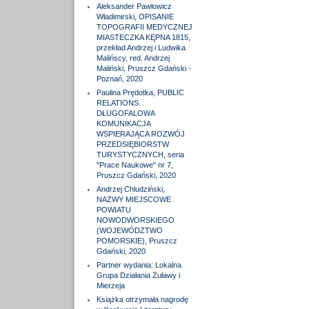
Aleksander Pawłowicz
Władimirski, OPISANIE
TOPOGRAFII MEDYCZNEJ
MIASTECZKA KĘPNA 1815,
przekład Andrzej i Ludwika
Malińscy, red. Andrzej
Maliński, Pruszcz Gdański -
Poznań, 2020
Paulina Prędotka, PUBLIC
RELATIONS.
DŁUGOFALOWA
KOMUNIKACJA
WSPIERAJĄCA ROZWÓJ
PRZEDSIĘBIORSTW
TURYSTYCZNYCH, seria
"Prace Naukowe" nr 7,
Pruszcz Gdański, 2020
Andrzej Chludziński,
NAZWY MIEJSCOWE
POWIATU
NOWODWORSKIEGO
(WOJEWÓDZTWO
POMORSKIE), Pruszcz
Gdański, 2020
Partner wydania: Lokalna
Grupa Działania Żuławy i
Mierzeja
Książka otrzymała nagrodę