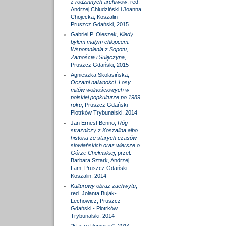
z rodzinnych archiwów
, red.
Andrzej Chludziński i Joanna
Chojecka, Koszalin -
Pruszcz Gdański, 2015
Gabriel P. Oleszek,
Kiedy
byłem małym chłopcem.
Wspomnienia z Sopotu,
Zamościa i Sulęczyna
,
Pruszcz Gdański, 2015
Agnieszka Skolasińska,
Oczami naiwności. Losy
mitów wolnościowych w
polskiej popkulturze po 1989
roku
, Pruszcz Gdański -
Piotrków Trybunalski, 2014
Jan Ernest Benno,
Róg
strażniczy z Koszalina albo
historia ze starych czasów
słowiańskich oraz wiersze o
Górze Chełmskiej
, przeł.
Barbara Sztark, Andrzej
Lam, Pruszcz Gdański -
Koszalin, 2014
Kulturowy obraz zachwytu
,
red. Jolanta Bujak-
Lechowicz, Pruszcz
Gdański - Piotrków
Trybunalski, 2014