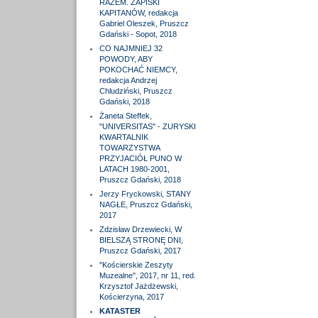
RAZEM. ZAPISKI
KAPITANÓW, redakcja
Gabriel Oleszek, Pruszcz
Gdański - Sopot, 2018
CO NAJMNIEJ 32
POWODY, ABY
POKOCHAĆ NIEMCY,
redakcja Andrzej
Chludziński, Pruszcz
Gdański, 2018
Żaneta Steffek,
"UNIVERSITAS" - ZURYSKI
KWARTALNIK
TOWARZYSTWA
PRZYJACIÓŁ PUNO W
LATACH 1980-2001,
Pruszcz Gdański, 2018
Jerzy Fryckowski, STANY
NAGŁE, Pruszcz Gdański,
2017
Zdzisław Drzewiecki, W
BIELSZĄ STRONĘ DNI,
Pruszcz Gdański, 2017
"Kościerskie Zeszyty
Muzealne", 2017, nr 11, red.
Krzysztof Jażdżewski,
Kościerzyna, 2017
KATASTER