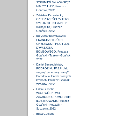
STRUMIEŃ SKŁADA SIĘ Z
MAŁYCH ŁEZ, Pruszcz
Gdański, 2022
Zdzisław Drzewiecki,
CZTERDZIEŚCI CZTERY
SYTUACJE INTYMNE z
wojną w tle, Pruszcz
Gdański, 2022
Krzysztof Kowalkowski,
FRANCISZEK JÓZEF
CHYLEWSKI - PILOT 300.
DYWIZJONU
BOMBOWEGO, Pruszcz
Gdański - Tczew - Gdańsk,
2022
Daniel Szczegielniak,
PODRÓŻ KU PASJI. Jak
sięgnąć po lepszą pracę?
Poradnik w trzech prostych
krokach, Pruszcz Gdański -
Wrocław, 2022
Edda Gutsche,
WOJEWÓDZTWO
ZACHODNIOPOMORSKIE
ILUSTROWANE, Pruszcz
Gdański - Koszalin -
Szczecin, 2022
Edda Gutsche,