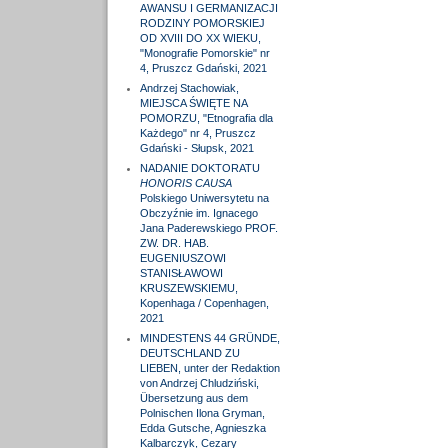
AWANSU I GERMANIZACJI
RODZINY POMORSKIEJ
OD XVIII DO XX WIEKU,
"Monografie Pomorskie" nr
4, Pruszcz Gdański, 2021
Andrzej Stachowiak,
MIEJSCA ŚWIĘTE NA
POMORZU, "Etnografia dla
Każdego" nr 4, Pruszcz
Gdański - Słupsk, 2021
NADANIE DOKTORATU
HONORIS CAUSA
Polskiego Uniwersytetu na
Obczyźnie im. Ignacego
Jana Paderewskiego PROF.
ZW. DR. HAB.
EUGENIUSZOWI
STANISŁAWOWI
KRUSZEWSKIEMU,
Kopenhaga / Copenhagen,
2021
MINDESTENS 44 GRÜNDE,
DEUTSCHLAND ZU
LIEBEN, unter der Redaktion
von Andrzej Chludziński,
Übersetzung aus dem
Polnischen Ilona Gryman,
Edda Gutsche, Agnieszka
Kalbarczyk, Cezary