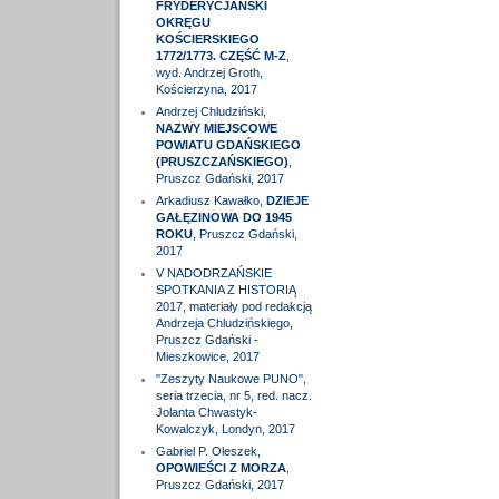
FRYDERYCJAŃSKI
OKRĘGU
KOŚCIERSKIEGO
1772/1773. CZĘŚĆ M-Z
,
wyd. Andrzej Groth,
Kościerzyna, 2017
Andrzej Chludziński,
NAZWY MIEJSCOWE
POWIATU GDAŃSKIEGO
(PRUSZCZAŃSKIEGO)
,
Pruszcz Gdański, 2017
Arkadiusz Kawałko,
DZIEJE
GAŁĘZINOWA DO 1945
ROKU
, Pruszcz Gdański,
2017
V NADODRZAŃSKIE
SPOTKANIA Z HISTORIĄ
2017, materiały pod redakcją
Andrzeja Chludzińskiego,
Pruszcz Gdański -
Mieszkowice, 2017
"Zeszyty Naukowe PUNO",
seria trzecia, nr 5, red. nacz.
Jolanta Chwastyk-
Kowalczyk, Londyn, 2017
Gabriel P. Oleszek,
OPOWIEŚCI Z MORZA
,
Pruszcz Gdański, 2017