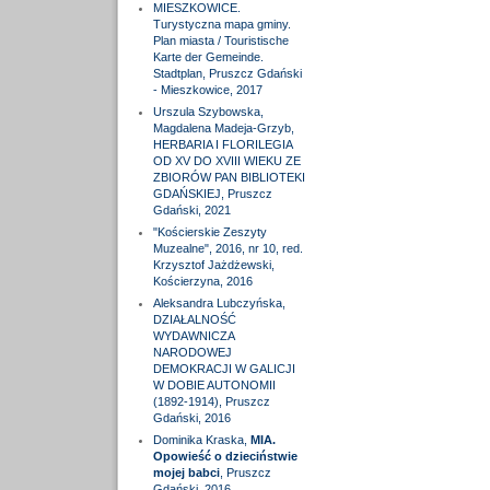
MIESZKOWICE.
Turystyczna mapa gminy.
Plan miasta / Touristische
Karte der Gemeinde.
Stadtplan, Pruszcz Gdański
- Mieszkowice, 2017
Urszula Szybowska,
Magdalena Madeja-Grzyb,
HERBARIA I FLORILEGIA
OD XV DO XVIII WIEKU ZE
ZBIORÓW PAN BIBLIOTEKI
GDAŃSKIEJ, Pruszcz
Gdański, 2021
"Kościerskie Zeszyty
Muzealne", 2016, nr 10, red.
Krzysztof Jażdżewski,
Kościerzyna, 2016
Aleksandra Lubczyńska,
DZIAŁALNOŚĆ
WYDAWNICZA
NARODOWEJ
DEMOKRACJI W GALICJI
W DOBIE AUTONOMII
(1892-1914), Pruszcz
Gdański, 2016
Dominika Kraska,
MIA.
Opowieść o dzieciństwie
mojej babci
, Pruszcz
Gdański, 2016