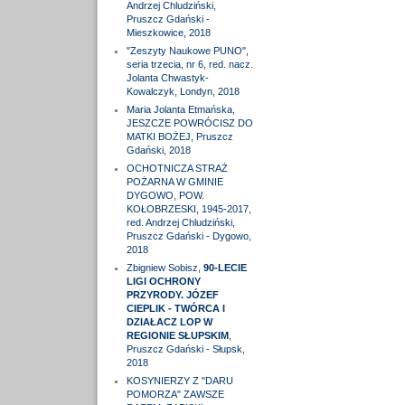
Andrzej Chludziński,
Pruszcz Gdański -
Mieszkowice, 2018
"Zeszyty Naukowe PUNO",
seria trzecia, nr 6, red. nacz.
Jolanta Chwastyk-
Kowalczyk, Londyn, 2018
Maria Jolanta Etmańska,
JESZCZE POWRÓCISZ DO
MATKI BOŻEJ, Pruszcz
Gdański, 2018
OCHOTNICZA STRAŻ
POŻARNA W GMINIE
DYGOWO, POW.
KOŁOBRZESKI, 1945-2017,
red. Andrzej Chludziński,
Pruszcz Gdański - Dygowo,
2018
Zbigniew Sobisz,
90-LECIE
LIGI OCHRONY
PRZYRODY. JÓZEF
CIEPLIK - TWÓRCA I
DZIAŁACZ LOP W
REGIONIE SŁUPSKIM
,
Pruszcz Gdański - Słupsk,
2018
KOSYNIERZY Z "DARU
POMORZA" ZAWSZE