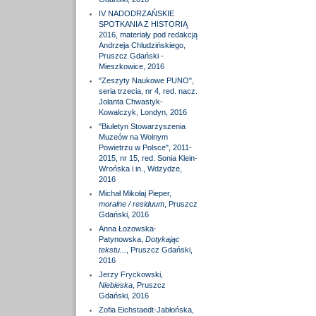
IV NADODRZAŃSKIE
SPOTKANIA Z HISTORIĄ
2016, materiały pod redakcją
Andrzeja Chludzińskiego,
Pruszcz Gdański -
Mieszkowice, 2016
"Zeszyty Naukowe PUNO",
seria trzecia, nr 4, red. nacz.
Jolanta Chwastyk-
Kowalczyk, Londyn, 2016
"Biuletyn Stowarzyszenia
Muzeów na Wolnym
Powietrzu w Polsce", 2011-
2015, nr 15, red. Sonia Klein-
Wrońska i in., Wdzydze,
2016
Michał Mikołaj Pieper,
moralne / residuum
, Pruszcz
Gdański, 2016
Anna Łozowska-
Patynowska,
Dotykając
tekstu...
, Pruszcz Gdański,
2016
Jerzy Fryckowski,
Niebieska
, Pruszcz
Gdański, 2016
Zofia Eichstaedt-Jabłońska,