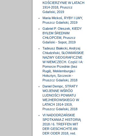
KOŚCIERZYNIE W LATACH
1914-2018, Pruszcz
Gdański, 2019
Maria Mickoś, RYBY I LWY,
Pruszcz Gdański, 2019
Gabriel P. Oleszek, KIEDY
BYŁEM ŚREDNIM
CHŁOPCEM, Pruszcz
Gdański - Sopot, 2019
Tadeusz Białecki, Andrzej
Chludziński, SŁOWIAŃSKIE
NAZWY GEOGRAFICZNE
W NIEMCZECH. Część I A:
Pomorze Przednie (bez
Rugii), Meklemburgia i
Holsztyn, Szczecin -
Pruszcz Gdański, 2018
Daniel Dempc, STRATY
WOJENNE WŚRÓD
LUDNOŚCI POWIATU
WEJHEROWSKIEGO W
LATACH 1914-1919,
Pruszcz Gdański, 2018
VI NADODRZAŃSKIE
SPOTKANIA Z HISTORIĄ
2018 / 6. TREFFEN MIT
DER GESCHICHTE AN
DER ODER 2018, red.