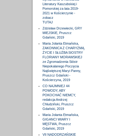
Literatury Kaszubskiej i
Pomorskiej za lata 2019-
2021 w Kościerzynie -
zobacz
TUTAJ
Zdzisław Drzewiecki, GRY
MIEJSKIE, Pruszcz
Gdański, 2019
Maria Jolanta Etmańska,
ZAKONNICA Z CHARYZMĄ.
ŻYCIE I SŁUŻBA SIOSTRY
FLORIANY MORAWSKIEJ
ze Zgromadzenia Sióstr
Niepokalanego Poczęcia
Najświętszej Maryi Panny,
Pruszcz Gdański -
Kościerzyna, 2019
CO NAJMNIEJ 44
POWODY, ABY
POKOCHAĆ NIEMCY,
redakcja Andrzej
Chludziński, Pruszcz
Gdański, 2019
Maria Jolanta Etmańska,
GIGANCI WIARY I
MĘSTWA, Pruszcz
Gdański, 2019
VII NADODRZAŃSKIE