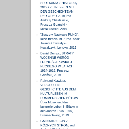
SPOTKANIA Z HISTORIĄ
2019 / 7. TREFFEN MIT
DER GESCHICHTE AN
DER ODER 2019, red.
Andrzej Chludziński,
Pruszcz Gdański -
Mieszkowice, 2019
"Zeszyty Naukowe PUNO",
seria trzecia, nr 7, red. nacz.
Jolanta Chwastyk-
Kowalczyk, Londyn, 2019
Daniel Dempc, STRATY
WOJENNE WŚRÓD
LUDNOŚCI POWIATU
PUCKIEGO W LATACH
1914-1919, Pruszcz
Gdański, 2019
Raimund Klawitter,
VERGESSENE
GESCHICHTE AUS DEM
KULTURLEBEN IM
POMMERSCHEN BÜTOW.
Über Musik und das
kulturelle Leben in Bütow in
den Jahren 1845-1945,
Braunschweig, 2019
GMINA KRZĘCIN Z
RÓŻNYCH STRON, red.