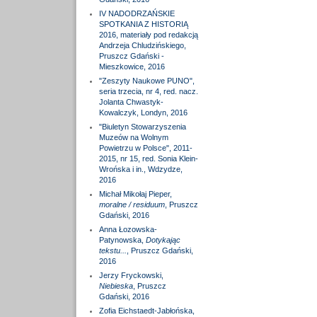
IV NADODRZAŃSKIE
SPOTKANIA Z HISTORIĄ
2016, materiały pod redakcją
Andrzeja Chludzińskiego,
Pruszcz Gdański -
Mieszkowice, 2016
"Zeszyty Naukowe PUNO",
seria trzecia, nr 4, red. nacz.
Jolanta Chwastyk-
Kowalczyk, Londyn, 2016
"Biuletyn Stowarzyszenia
Muzeów na Wolnym
Powietrzu w Polsce", 2011-
2015, nr 15, red. Sonia Klein-
Wrońska i in., Wdzydze,
2016
Michał Mikołaj Pieper,
moralne / residuum
, Pruszcz
Gdański, 2016
Anna Łozowska-
Patynowska,
Dotykając
tekstu...
, Pruszcz Gdański,
2016
Jerzy Fryckowski,
Niebieska
, Pruszcz
Gdański, 2016
Zofia Eichstaedt-Jabłońska,