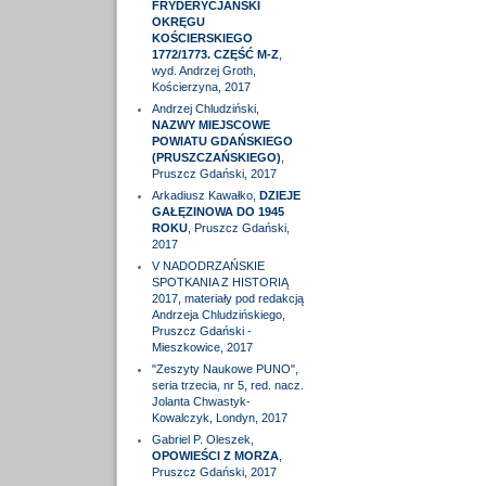
FRYDERYCJAŃSKI
OKRĘGU
KOŚCIERSKIEGO
1772/1773. CZĘŚĆ M-Z
,
wyd. Andrzej Groth,
Kościerzyna, 2017
Andrzej Chludziński,
NAZWY MIEJSCOWE
POWIATU GDAŃSKIEGO
(PRUSZCZAŃSKIEGO)
,
Pruszcz Gdański, 2017
Arkadiusz Kawałko,
DZIEJE
GAŁĘZINOWA DO 1945
ROKU
, Pruszcz Gdański,
2017
V NADODRZAŃSKIE
SPOTKANIA Z HISTORIĄ
2017, materiały pod redakcją
Andrzeja Chludzińskiego,
Pruszcz Gdański -
Mieszkowice, 2017
"Zeszyty Naukowe PUNO",
seria trzecia, nr 5, red. nacz.
Jolanta Chwastyk-
Kowalczyk, Londyn, 2017
Gabriel P. Oleszek,
OPOWIEŚCI Z MORZA
,
Pruszcz Gdański, 2017