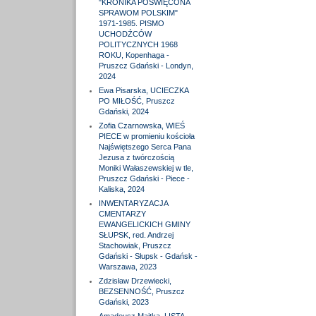
"KRONIKA POŚWIĘCONA
SPRAWOM POLSKIM"
1971-1985. PISMO
UCHODŹCÓW
POLITYCZNYCH 1968
ROKU, Kopenhaga -
Pruszcz Gdański - Londyn,
2024
Ewa Pisarska, UCIECZKA
PO MIŁOŚĆ, Pruszcz
Gdański, 2024
Zofia Czarnowska, WIEŚ
PIECE w promieniu kościoła
Najświętszego Serca Pana
Jezusa z twórczością
Moniki Wałaszewskiej w tle,
Pruszcz Gdański - Piece -
Kaliska, 2024
INWENTARYZACJA
CMENTARZY
EWANGELICKICH GMINY
SŁUPSK, red. Andrzej
Stachowiak, Pruszcz
Gdański - Słupsk - Gdańsk -
Warszawa, 2023
Zdzisław Drzewiecki,
BEZSENNOŚĆ, Pruszcz
Gdański, 2023