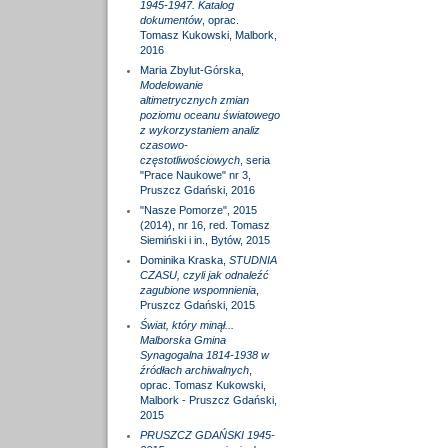
1945-1947. Katalog
dokumentów
, oprac.
Tomasz Kukowski, Malbork,
2016
Maria Zbylut-Górska,
Modelowanie
altimetrycznych zmian
poziomu oceanu światowego
z wykorzystaniem analiz
czasowo-
częstotliwościowych
, seria
"Prace Naukowe" nr 3,
Pruszcz Gdański, 2016
"Nasze Pomorze", 2015
(2014), nr 16, red. Tomasz
Siemiński i in., Bytów, 2015
Dominika Kraska,
STUDNIA
CZASU, czyli jak odnaleźć
zagubione wspomnienia
,
Pruszcz Gdański, 2015
Świat, który minął...
Malborska Gmina
Synagogalna 1814-1938 w
źródłach archiwalnych
,
oprac. Tomasz Kukowski,
Malbork - Pruszcz Gdański,
2015
PRUSZCZ GDAŃSKI 1945-