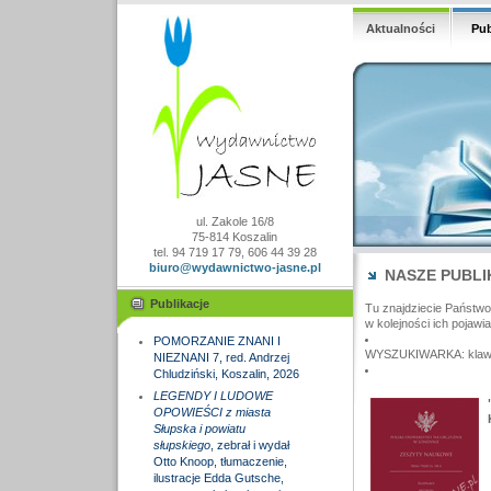
Aktualności
Pub
ul. Zakole 16/8
75-814 Koszalin
tel. 94 719 17 79, 606 44 39 28
biuro@wydawnictwo-jasne.pl
NASZE PUBLI
Publikacje
Tu znajdziecie Państw
w kolejności ich pojawia
POMORZANIE ZNANI I
WYSZUKIWARKA: klawisz
NIEZNANI 7, red. Andrzej
Chludziński, Koszalin, 2026
LEGENDY I LUDOWE
OPOWIEŚCI z miasta
Słupska i powiatu
słupskiego
, zebrał i wydał
Otto Knoop, tłumaczenie,
ilustracje Edda Gutsche,