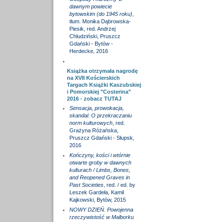
dawnym powiecie
bytowskim (do 1945 roku)
,
tłum. Monika Dąbrowska-
Piesik, red. Andrzej
Chludziński, Pruszcz
Gdański - Bytów -
Herdecke, 2016
Książka otrzymała nagrodę
na XVII Kościerskich
Targach Książki Kaszubskiej
i Pomorskiej "Costerina"
2016 - zobacz
TUTAJ
Sensacja, prowokacja,
skandal. O przekraczaniu
norm kulturowych
, red.
Grażyna Różańska,
Pruszcz Gdański - Słupsk,
2016
Kończyny, kości i wtórnie
otwarte groby w dawnych
kulturach / Limbs, Bones,
and Reopened Graves in
Past Societies
, red. / ed. by
Leszek Gardeła, Kamil
Kajkowski, Bytów, 2015
NOWY DZIEŃ. Powojenna
rzeczywistość w Malborku