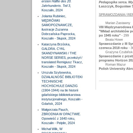
ersten Hälfte des 20.
Pedagogika serca. W
Jahrhunderts. Teil 3
,
Łaszczyk, Bogusław Ś
Koszalin, 2024
SPRAWOZDANIA / RE
Jolanta Rubiniec,
WĘDRÓWKI
Marian Zastawny
SAMOPOZNAWCZE,
VIII Międzynarodowa 
ilustracje Zuzanna
"Wkład architektów po
Dobrzańska-Paprocka,
po 1945 roku"
- 299
Koszalin - Słupsk, 2024
Beata Howe
Sprawozdanie z III S
Katarzyna Brzóska,
czerwca 2018 roku
- 3
GALDRA. CYKL
Grażyna Czubińsk
SKANDYNAWSKI / THE
Sprawozdanie z prze
NORSE SERIES, przełożył /
programu Horizon 202
translated Remigiusz Tkacz,
Roman Mazur
Koszalin - Słupsk, 2024
Polish University Ab
Urszula Szybowska,
DZIAŁALNOŚĆ BIBLIOTEKI
TECHNISCHE
HOCHSCHULE DANZIG
(1904-1944) na tle historii
gdańskiego bibliotekarstwa
instytucjonalnego, Koszalin -
Gdańsk, 2024
Małgorzata Pauch,
ZBRODNIA W OPACTWIE.
Opowieść z 1640 roku,
Koszalin - Pelplin, 2024
Michał Wilk, W