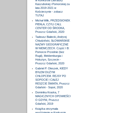
w Konkursie Literatury
Kaszubskiej i Pomorskiej za
lata 2019-2021 w
Kościerzynie - zobacz
TUTAJ
Michał Wilk, PRZEDSIONEK
PIEKŁA, CZYLI
CALL
CENTER
OD ŚRODKA,
Pruszcz Gdański, 2020
Tadeusz Białecki, Andrzej
Chludziński, SŁOWIAŃSKIE
NAZWY GEOGRAFICZNE
W NIEMCZECH. Część I B:
Pomorze Przednie (bez
Rugii), Meklemburgia i
Holsztyn, Szczecin -
Pruszcz Gdański, 2020
Gabriel P. Oleszek, KIEDY
BYŁEM DUŻYM
CHŁOPCEM. REJSY PO
SOPOCIE I CAŁEJ
RESZCIE ŚWIATA, Pruszcz
Gdański - Sopot, 2020
Dominika Kraska, 7
MAGICZNYCH OPOWIEŚCI
O GDYNI, Pruszcz
Gdański, 2019
Książka otrzymała
wyróżnienie w Konkursie