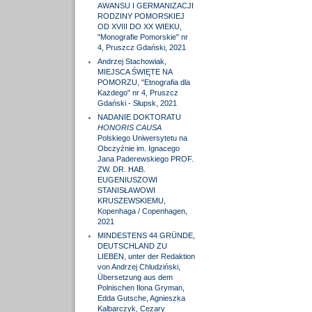
AWANSU I GERMANIZACJI
RODZINY POMORSKIEJ
OD XVIII DO XX WIEKU,
"Monografie Pomorskie" nr
4, Pruszcz Gdański, 2021
Andrzej Stachowiak,
MIEJSCA ŚWIĘTE NA
POMORZU, "Etnografia dla
Każdego" nr 4, Pruszcz
Gdański - Słupsk, 2021
NADANIE DOKTORATU
HONORIS CAUSA
Polskiego Uniwersytetu na
Obczyźnie im. Ignacego
Jana Paderewskiego PROF.
ZW. DR. HAB.
EUGENIUSZOWI
STANISŁAWOWI
KRUSZEWSKIEMU,
Kopenhaga / Copenhagen,
2021
MINDESTENS 44 GRÜNDE,
DEUTSCHLAND ZU
LIEBEN, unter der Redaktion
von Andrzej Chludziński,
Übersetzung aus dem
Polnischen Ilona Gryman,
Edda Gutsche, Agnieszka
Kalbarczyk, Cezary