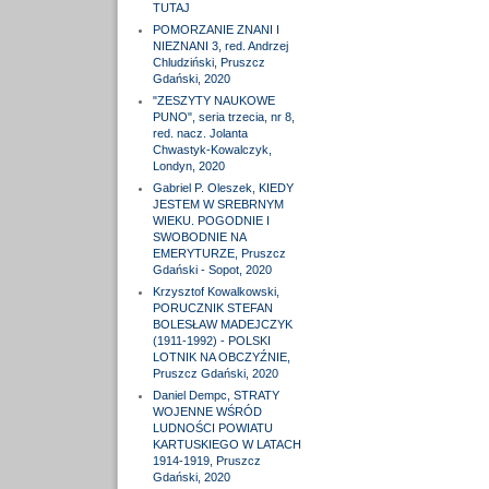
TUTAJ
POMORZANIE ZNANI I
NIEZNANI 3, red. Andrzej
Chludziński, Pruszcz
Gdański, 2020
"ZESZYTY NAUKOWE
PUNO", seria trzecia, nr 8,
red. nacz. Jolanta
Chwastyk-Kowalczyk,
Londyn, 2020
Gabriel P. Oleszek, KIEDY
JESTEM W SREBRNYM
WIEKU. POGODNIE I
SWOBODNIE NA
EMERYTURZE, Pruszcz
Gdański - Sopot, 2020
Krzysztof Kowalkowski,
PORUCZNIK STEFAN
BOLESŁAW MADEJCZYK
(1911-1992) - POLSKI
LOTNIK NA OBCZYŹNIE,
Pruszcz Gdański, 2020
Daniel Dempc, STRATY
WOJENNE WŚRÓD
LUDNOŚCI POWIATU
KARTUSKIEGO W LATACH
1914-1919, Pruszcz
Gdański, 2020