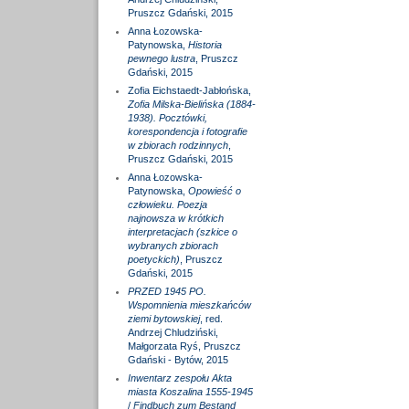
Pruszcz Gdański, 2015
Anna Łozowska-
Patynowska,
Historia
pewnego lustra
, Pruszcz
Gdański, 2015
Zofia Eichstaedt-Jabłońska,
Zofia Milska-Bielińska (1884-
1938). Pocztówki,
korespondencja i fotografie
w zbiorach rodzinnych
,
Pruszcz Gdański, 2015
Anna Łozowska-
Patynowska,
Opowieść o
człowieku. Poezja
najnowsza w krótkich
interpretacjach (szkice o
wybranych zbiorach
poetyckich)
, Pruszcz
Gdański, 2015
PRZED 1945 PO.
Wspomnienia mieszkańców
ziemi bytowskiej
, red.
Andrzej Chludziński,
Małgorzata Ryś, Pruszcz
Gdański - Bytów, 2015
Inwentarz zespołu Akta
miasta Koszalina 1555-1945
/
Findbuch zum Bestand