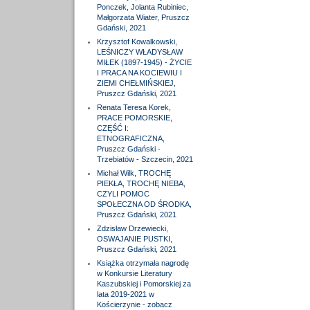
Ponczek, Jolanta Rubiniec,
Małgorzata Wiater, Pruszcz
Gdański, 2021
Krzysztof Kowalkowski,
LEŚNICZY WŁADYSŁAW
MIŁEK (1897-1945) - ŻYCIE
I PRACA NA KOCIEWIU I
ZIEMI CHEŁMIŃSKIEJ,
Pruszcz Gdański, 2021
Renata Teresa Korek,
PRACE POMORSKIE,
CZĘŚĆ I:
ETNOGRAFICZNA,
Pruszcz Gdański -
Trzebiatów - Szczecin, 2021
Michał Wilk, TROCHĘ
PIEKŁA, TROCHĘ NIEBA,
CZYLI POMOC
SPOŁECZNA OD ŚRODKA,
Pruszcz Gdański, 2021
Zdzisław Drzewiecki,
OSWAJANIE PUSTKI,
Pruszcz Gdański, 2021
Książka otrzymała nagrodę
w Konkursie Literatury
Kaszubskiej i Pomorskiej za
lata 2019-2021 w
Kościerzynie - zobacz