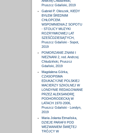
Andrzej Chludziński,
Pruszcz Gdański, 2019
Gabriel P. Oleszek, KIEDY
BYŁEM ŚREDNIM
CHŁOPCEM.
WSPOMNIENIA Z SOPOTU
- STOLICY MUZYKI
ROZRYWKOWEJ LAT
SZEŚĆDZIESIĄTYCH,
Pruszcz Gdański - Sopot,
2019
POMORZANIE ZNANI I
NIEZNANI 2, red. Andrzej
Chludziński, Pruszcz
Gdański, 2019
Magdalena Górka,
CZASOPISMA
EDUKACYJNE POLSKIEJ
MACIERZY SZKOLNEJ W
LONDYNIE REDAGOWANE
PRZEZ ALEKSANDRĘ
PODHORODECKĄ W
LATACH 1970-2006,
Pruszcz Gdański - Londyn,
2019
Maria Jolanta Etmańska,
DZIEJE PARAFII POD
WEZWANIEM ŚWIĘTEJ
TRÓJCY W