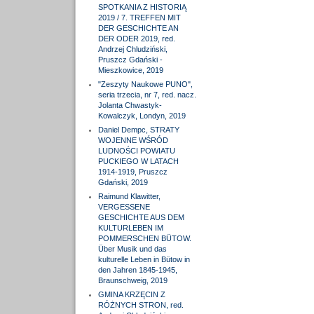
SPOTKANIA Z HISTORIĄ
2019 / 7. TREFFEN MIT
DER GESCHICHTE AN
DER ODER 2019, red.
Andrzej Chludziński,
Pruszcz Gdański -
Mieszkowice, 2019
"Zeszyty Naukowe PUNO",
seria trzecia, nr 7, red. nacz.
Jolanta Chwastyk-
Kowalczyk, Londyn, 2019
Daniel Dempc, STRATY
WOJENNE WŚRÓD
LUDNOŚCI POWIATU
PUCKIEGO W LATACH
1914-1919, Pruszcz
Gdański, 2019
Raimund Klawitter,
VERGESSENE
GESCHICHTE AUS DEM
KULTURLEBEN IM
POMMERSCHEN BÜTOW.
Über Musik und das
kulturelle Leben in Bütow in
den Jahren 1845-1945,
Braunschweig, 2019
GMINA KRZĘCIN Z
RÓŻNYCH STRON, red.