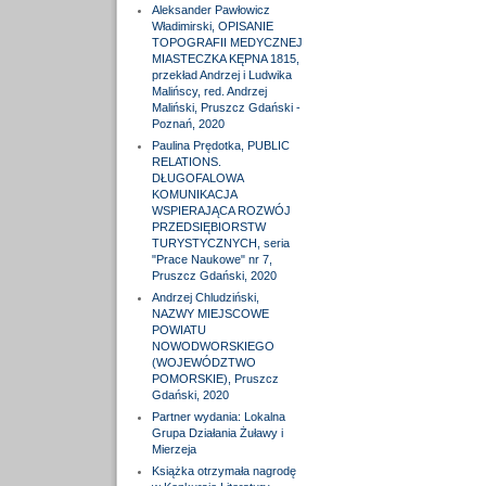
Aleksander Pawłowicz
Władimirski, OPISANIE
TOPOGRAFII MEDYCZNEJ
MIASTECZKA KĘPNA 1815,
przekład Andrzej i Ludwika
Malińscy, red. Andrzej
Maliński, Pruszcz Gdański -
Poznań, 2020
Paulina Prędotka, PUBLIC
RELATIONS.
DŁUGOFALOWA
KOMUNIKACJA
WSPIERAJĄCA ROZWÓJ
PRZEDSIĘBIORSTW
TURYSTYCZNYCH, seria
"Prace Naukowe" nr 7,
Pruszcz Gdański, 2020
Andrzej Chludziński,
NAZWY MIEJSCOWE
POWIATU
NOWODWORSKIEGO
(WOJEWÓDZTWO
POMORSKIE), Pruszcz
Gdański, 2020
Partner wydania: Lokalna
Grupa Działania Żuławy i
Mierzeja
Książka otrzymała nagrodę