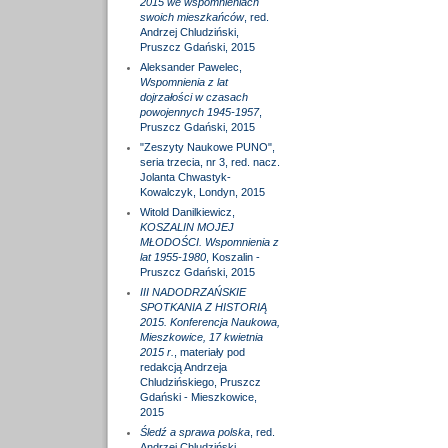
2015 we wspomnieniach
swoich mieszkańców
, red.
Andrzej Chludziński,
Pruszcz Gdański, 2015
Aleksander Pawelec,
Wspomnienia z lat
dojrzałości w czasach
powojennych 1945-1957
,
Pruszcz Gdański, 2015
"Zeszyty Naukowe PUNO",
seria trzecia, nr 3, red. nacz.
Jolanta Chwastyk-
Kowalczyk, Londyn, 2015
Witold Danilkiewicz,
KOSZALIN MOJEJ
MŁODOŚCI. Wspomnienia z
lat 1955-1980
, Koszalin -
Pruszcz Gdański, 2015
III NADODRZAŃSKIE
SPOTKANIA Z HISTORIĄ
2015. Konferencja Naukowa,
Mieszkowice, 17 kwietnia
2015 r.
, materiały pod
redakcją Andrzeja
Chludzińskiego, Pruszcz
Gdański - Mieszkowice,
2015
Śledź a sprawa polska
, red.
Andrzej Chludziński,