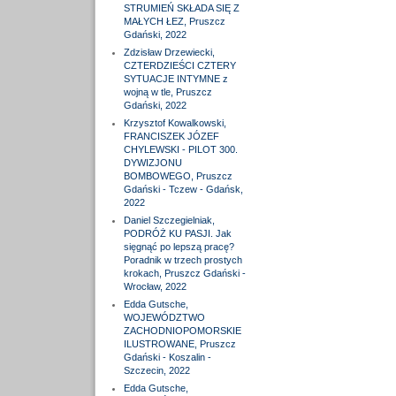
STRUMIEŃ SKŁADA SIĘ Z
MAŁYCH ŁEZ, Pruszcz
Gdański, 2022
Zdzisław Drzewiecki,
CZTERDZIEŚCI CZTERY
SYTUACJE INTYMNE z
wojną w tle, Pruszcz
Gdański, 2022
Krzysztof Kowalkowski,
FRANCISZEK JÓZEF
CHYLEWSKI - PILOT 300.
DYWIZJONU
BOMBOWEGO, Pruszcz
Gdański - Tczew - Gdańsk,
2022
Daniel Szczegielniak,
PODRÓŻ KU PASJI. Jak
sięgnąć po lepszą pracę?
Poradnik w trzech prostych
krokach, Pruszcz Gdański -
Wrocław, 2022
Edda Gutsche,
WOJEWÓDZTWO
ZACHODNIOPOMORSKIE
ILUSTROWANE, Pruszcz
Gdański - Koszalin -
Szczecin, 2022
Edda Gutsche,