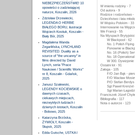
NIEBEZPIECZEŃSTWIE! 10
W imieniu rodziny - 7
opowieści o zadziwiającej
Od autora - 9
naturze, Koszalin, 2026
Rodzice i rodzeństwo -
Zdzisław Drzewiecki,
Dzieciństwo i lata młodo
LEGENDA O HERBIE
W Wojsku Polskim - 33
BIAŁEGO BORU, ilustracje
Internowanie na Węgrze
We Francji - 55
Wojciech Kostiuk, Koszalin -
Na Wyspach Brytyjskic
Biały Bór, 2025
W Blackpool - 62
Magdalena Wanda
No. 1 Polish Flying
Zegarlińska, LYNCHLAND
Ponownie w Blackp
REVISITED. Duality as a
No. 16 (Polish) Ser
source of "the uncanny" in
No. 18 Operational
films directed by David
W 300. Dywizjoni
Lynch, seria "Prace
Ostatni lot - 91
Naukowe / Scientific Works"
Załoga - 105
F/O Jan Bąk - pierw
nr 8, Koszalin - Gdańsk,
F/O Wacław Mosiew
2025
P/O Stefan Berdys 
Janusz Szalewski,
Sgt Paweł Krenżel -
LEGENDY KOCIEWSKIE o
Sgt Marian Łagodziń
dawnych czasach,
Franciszek Józef Chyle
ciekawych miejscach,
Bibliografia - 117
niezwykłych ludziach i
Nota o autorze - 123
dziwnych istotach, Koszalin
- Bobowo, 2025
Katarzyna Brzóska,
ŻYWIOŁY, Koszalin -
Słupsk, 2025
Edda Gutsche, USTKA I