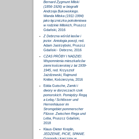
Bernard Zygmunt Milski
(1856-1926) w biografii
Andrzeja Bukowskiego.
Wanda Milska (1911-1994)
jako łączniczka pokoleniowa
w rodzinie Milskich
, Pruszcz
Gdański, 2016
Z Debrzna wśród lasów i
jezior. Antologia poezji
, red.
Adam Jastrzębski, Pruszcz
Gdański - Debrzno, 2016
CZAS PRÓBY I NADZIEI.
Wspomnienia mieszkańców
ziemi kościerskiej z lat 1939-
1945
, red. Krzysztof
Jażdżewski, Rajmund
Knitter, Kościerzyna, 2016
Edda Gutsche,
Zamki i
dwory w dorzeczach rzek
pomorskich. Pomiędzy Regą
a Łebą / Schlösser und
Herrenhäuser im
Stromgebiet pommerscher
Flüsse. Zwischen Rega und
Leba
, Pruszcz Gdański,
2018
Klaus-Dieter Kreplin,
JEDZENIE, PICIE, SPANIE.
Gospody i karczmy w