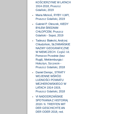
KOŚCIERZYNIE W LATACH
1914-2018, Pruszcz
Gdański, 2019
Maria Mickoś, RYBY I LWY,
Pruszcz Gdański, 2019
Gabriel P. Oleszek, KIEDY
BYŁEM ŚREDNIM
CHŁOPCEM, Pruszcz
Gdański - Sopot, 2019
Tadeusz Białecki, Andrzej
Chludziński, SŁOWIAŃSKIE
NAZWY GEOGRAFICZNE
W NIEMCZECH. Część I A:
Pomorze Przednie (bez
Rugii), Meklemburgia i
Holsztyn, Szczecin -
Pruszcz Gdański, 2018
Daniel Dempc, STRATY
WOJENNE WŚRÓD
LUDNOŚCI POWIATU
WEJHEROWSKIEGO W
LATACH 1914-1919,
Pruszcz Gdański, 2018
VI NADODRZAŃSKIE
SPOTKANIA Z HISTORIĄ
2018 / 6. TREFFEN MIT
DER GESCHICHTE AN
DER ODER 2018, red.