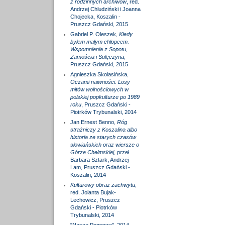
z rodzinnych archiwów
, red.
Andrzej Chludziński i Joanna
Chojecka, Koszalin -
Pruszcz Gdański, 2015
Gabriel P. Oleszek,
Kiedy
byłem małym chłopcem.
Wspomnienia z Sopotu,
Zamościa i Sulęczyna
,
Pruszcz Gdański, 2015
Agnieszka Skolasińska,
Oczami naiwności. Losy
mitów wolnościowych w
polskiej popkulturze po 1989
roku
, Pruszcz Gdański -
Piotrków Trybunalski, 2014
Jan Ernest Benno,
Róg
strażniczy z Koszalina albo
historia ze starych czasów
słowiańskich oraz wiersze o
Górze Chełmskiej
, przeł.
Barbara Sztark, Andrzej
Lam, Pruszcz Gdański -
Koszalin, 2014
Kulturowy obraz zachwytu
,
red. Jolanta Bujak-
Lechowicz, Pruszcz
Gdański - Piotrków
Trybunalski, 2014