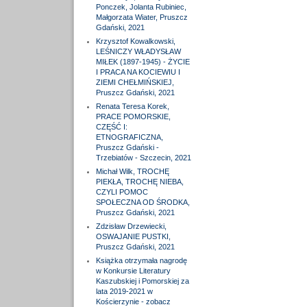
Ponczek, Jolanta Rubiniec,
Małgorzata Wiater, Pruszcz
Gdański, 2021
Krzysztof Kowalkowski,
LEŚNICZY WŁADYSŁAW
MIŁEK (1897-1945) - ŻYCIE
I PRACA NA KOCIEWIU I
ZIEMI CHEŁMIŃSKIEJ,
Pruszcz Gdański, 2021
Renata Teresa Korek,
PRACE POMORSKIE,
CZĘŚĆ I:
ETNOGRAFICZNA,
Pruszcz Gdański -
Trzebiatów - Szczecin, 2021
Michał Wilk, TROCHĘ
PIEKŁA, TROCHĘ NIEBA,
CZYLI POMOC
SPOŁECZNA OD ŚRODKA,
Pruszcz Gdański, 2021
Zdzisław Drzewiecki,
OSWAJANIE PUSTKI,
Pruszcz Gdański, 2021
Książka otrzymała nagrodę
w Konkursie Literatury
Kaszubskiej i Pomorskiej za
lata 2019-2021 w
Kościerzynie - zobacz