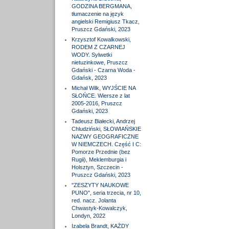
GODZINA BERGMANA,
tłumaczenie na język
angielski Remigiusz Tkacz,
Pruszcz Gdański, 2023
Krzysztof Kowalkowski,
RODEM Z CZARNEJ
WODY. Sylwetki
nietuzinkowe, Pruszcz
Gdański - Czarna Woda -
Gdańsk, 2023
Michał Wilk, WYJŚCIE NA
SŁOŃCE. Wiersze z lat
2005-2016, Pruszcz
Gdański, 2023
Tadeusz Białecki, Andrzej
Chludziński, SŁOWIAŃSKIE
NAZWY GEOGRAFICZNE
W NIEMCZECH. Część I C:
Pomorze Przednie (bez
Rugii), Meklemburgia i
Holsztyn, Szczecin -
Pruszcz Gdański, 2023
"ZESZYTY NAUKOWE
PUNO", seria trzecia, nr 10,
red. nacz. Jolanta
Chwastyk-Kowalczyk,
Londyn, 2022
Izabela Brandt, KAŻDY