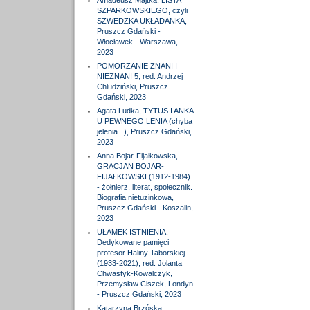
Amadeusz Majtka, LISTA
SZPARKOWSKIEGO, czyli
SZWEDZKA UKŁADANKA,
Pruszcz Gdański -
Włocławek - Warszawa,
2023
POMORZANIE ZNANI I
NIEZNANI 5, red. Andrzej
Chludziński, Pruszcz
Gdański, 2023
Agata Ludka, TYTUS I ANKA
U PEWNEGO LENIA (chyba
jelenia...), Pruszcz Gdański,
2023
Anna Bojar-Fijałkowska,
GRACJAN BOJAR-
FIJAŁKOWSKI (1912-1984)
- żołnierz, literat, społecznik.
Biografia nietuzinkowa,
Pruszcz Gdański - Koszalin,
2023
UŁAMEK ISTNIENIA.
Dedykowane pamięci
profesor Haliny Taborskiej
(1933-2021), red. Jolanta
Chwastyk-Kowalczyk,
Przemysław Ciszek, Londyn
- Pruszcz Gdański, 2023
Katarzyna Brzóska,