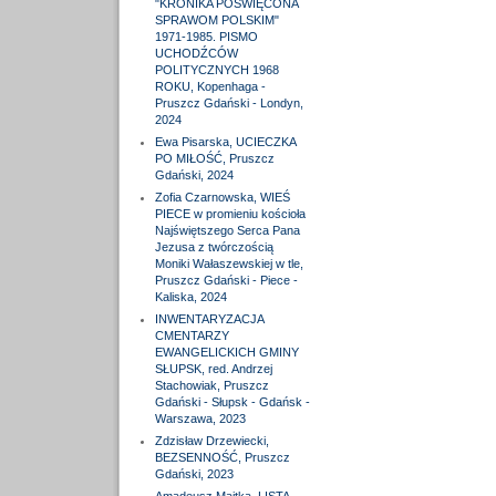
"KRONIKA POŚWIĘCONA
SPRAWOM POLSKIM"
1971-1985. PISMO
UCHODŹCÓW
POLITYCZNYCH 1968
ROKU, Kopenhaga -
Pruszcz Gdański - Londyn,
2024
Ewa Pisarska, UCIECZKA
PO MIŁOŚĆ, Pruszcz
Gdański, 2024
Zofia Czarnowska, WIEŚ
PIECE w promieniu kościoła
Najświętszego Serca Pana
Jezusa z twórczością
Moniki Wałaszewskiej w tle,
Pruszcz Gdański - Piece -
Kaliska, 2024
INWENTARYZACJA
CMENTARZY
EWANGELICKICH GMINY
SŁUPSK, red. Andrzej
Stachowiak, Pruszcz
Gdański - Słupsk - Gdańsk -
Warszawa, 2023
Zdzisław Drzewiecki,
BEZSENNOŚĆ, Pruszcz
Gdański, 2023