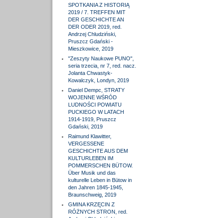
SPOTKANIA Z HISTORIĄ
2019 / 7. TREFFEN MIT
DER GESCHICHTE AN
DER ODER 2019, red.
Andrzej Chludziński,
Pruszcz Gdański -
Mieszkowice, 2019
"Zeszyty Naukowe PUNO",
seria trzecia, nr 7, red. nacz.
Jolanta Chwastyk-
Kowalczyk, Londyn, 2019
Daniel Dempc, STRATY
WOJENNE WŚRÓD
LUDNOŚCI POWIATU
PUCKIEGO W LATACH
1914-1919, Pruszcz
Gdański, 2019
Raimund Klawitter,
VERGESSENE
GESCHICHTE AUS DEM
KULTURLEBEN IM
POMMERSCHEN BÜTOW.
Über Musik und das
kulturelle Leben in Bütow in
den Jahren 1845-1945,
Braunschweig, 2019
GMINA KRZĘCIN Z
RÓŻNYCH STRON, red.