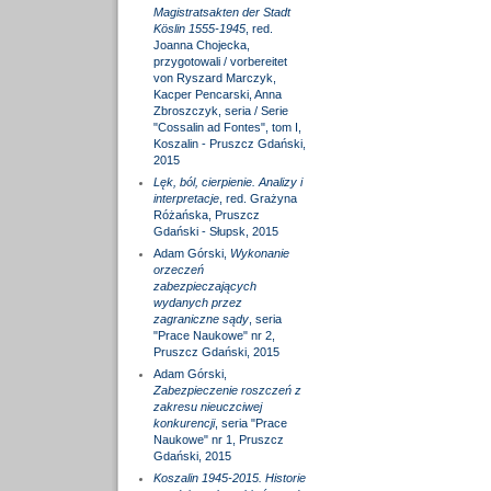
Magistratsakten der Stadt
Köslin 1555-1945
, red.
Joanna Chojecka,
przygotowali / vorbereitet
von Ryszard Marczyk,
Kacper Pencarski, Anna
Zbroszczyk, seria / Serie
"Cossalin ad Fontes", tom I,
Koszalin - Pruszcz Gdański,
2015
Lęk, ból, cierpienie. Analizy i
interpretacje
, red. Grażyna
Różańska, Pruszcz
Gdański - Słupsk, 2015
Adam Górski,
Wykonanie
orzeczeń
zabezpieczających
wydanych przez
zagraniczne sądy
, seria
"Prace Naukowe" nr 2,
Pruszcz Gdański, 2015
Adam Górski,
Zabezpieczenie roszczeń z
zakresu nieuczciwej
konkurencji
, seria "Prace
Naukowe" nr 1, Pruszcz
Gdański, 2015
Koszalin 1945-2015. Historie