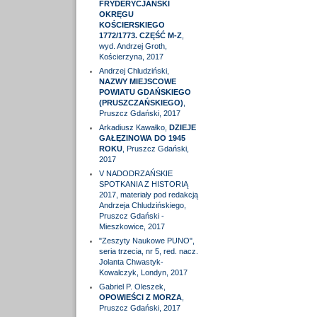
FRYDERYCJAŃSKI
OKRĘGU
KOŚCIERSKIEGO
1772/1773. CZĘŚĆ M-Z
,
wyd. Andrzej Groth,
Kościerzyna, 2017
Andrzej Chludziński,
NAZWY MIEJSCOWE
POWIATU GDAŃSKIEGO
(PRUSZCZAŃSKIEGO)
,
Pruszcz Gdański, 2017
Arkadiusz Kawałko,
DZIEJE
GAŁĘZINOWA DO 1945
ROKU
, Pruszcz Gdański,
2017
V NADODRZAŃSKIE
SPOTKANIA Z HISTORIĄ
2017, materiały pod redakcją
Andrzeja Chludzińskiego,
Pruszcz Gdański -
Mieszkowice, 2017
"Zeszyty Naukowe PUNO",
seria trzecia, nr 5, red. nacz.
Jolanta Chwastyk-
Kowalczyk, Londyn, 2017
Gabriel P. Oleszek,
OPOWIEŚCI Z MORZA
,
Pruszcz Gdański, 2017