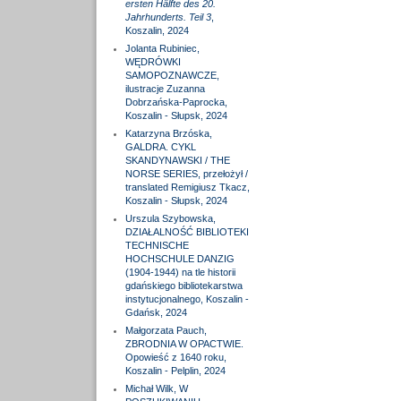
ersten Hälfte des 20.
Jahrhunderts. Teil 3
,
Koszalin, 2024
Jolanta Rubiniec,
WĘDRÓWKI
SAMOPOZNAWCZE,
ilustracje Zuzanna
Dobrzańska-Paprocka,
Koszalin - Słupsk, 2024
Katarzyna Brzóska,
GALDRA. CYKL
SKANDYNAWSKI / THE
NORSE SERIES, przełożył /
translated Remigiusz Tkacz,
Koszalin - Słupsk, 2024
Urszula Szybowska,
DZIAŁALNOŚĆ BIBLIOTEKI
TECHNISCHE
HOCHSCHULE DANZIG
(1904-1944) na tle historii
gdańskiego bibliotekarstwa
instytucjonalnego, Koszalin -
Gdańsk, 2024
Małgorzata Pauch,
ZBRODNIA W OPACTWIE.
Opowieść z 1640 roku,
Koszalin - Pelplin, 2024
Michał Wilk, W