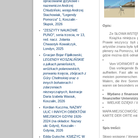
opracowanie językowe i
nazewnicze Andrzej
Chludziński, wstęp Andrzej
Stachowiak, "Legendy
Pomorza" 1, Koszalin -
Słupsk, 2026
Opis:
"ZESZYTY NAUKOWE
Ze SŁOWA WSTĘPN
PUNO", seria trzecia, nr 13,
Książka niniejsza
red. nacz. Jolanta
Prawie wszyscy byli p
Chwastyk-Kowalczyk,
artystów znana była tyl
Londyn, 2025
plenery na Pomorzu, kil
Gracjan Bojar-Fijałkowski,
gdzie można dziś odna
LEGENDY KOSZALIŃSKIE
Vom VORWORT der 
o julkach jamieńskich,
Das vorliegende Bu
wróżkach polanowskich,
aufhielten. Fast alle 
porwaniu księcia, zbójcach z
meisten pommerschen K
Góry Chełmskiej oraz o
Malern, die ihre Somm
innych bohaterach i
waren sie besonders v
zdarzeniach
niezwyczajnych
, ilustracje
Wydano z finansow
Daria Izabela Wasiuk,
finanzieller Unterstü
Koszalin, 2026
WIELKIE DZIĘKI! / 
Kordian Kuczma, NAZWY
MAPA MIEJSCOWOŚCI zw
ULIC I INNYCH OBIEKTÓW
KARTE DER ORTE mit Be
MIEJSKICH GDYNI 1926-
2024 (na okładce: Nazwy
ulic Gdyni), Koszalin -
Spis treści:
Gdynia, 2026
Edda Gutsche, KSIĘŻYC W
Słowo wstępne / Vorwort