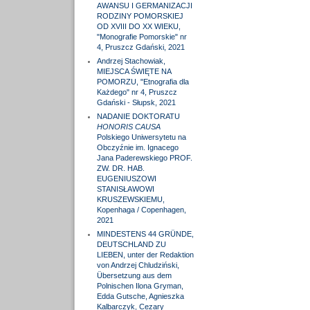
AWANSU I GERMANIZACJI
RODZINY POMORSKIEJ
OD XVIII DO XX WIEKU,
"Monografie Pomorskie" nr
4, Pruszcz Gdański, 2021
Andrzej Stachowiak,
MIEJSCA ŚWIĘTE NA
POMORZU, "Etnografia dla
Każdego" nr 4, Pruszcz
Gdański - Słupsk, 2021
NADANIE DOKTORATU
HONORIS CAUSA
Polskiego Uniwersytetu na
Obczyźnie im. Ignacego
Jana Paderewskiego PROF.
ZW. DR. HAB.
EUGENIUSZOWI
STANISŁAWOWI
KRUSZEWSKIEMU,
Kopenhaga / Copenhagen,
2021
MINDESTENS 44 GRÜNDE,
DEUTSCHLAND ZU
LIEBEN, unter der Redaktion
von Andrzej Chludziński,
Übersetzung aus dem
Polnischen Ilona Gryman,
Edda Gutsche, Agnieszka
Kalbarczyk, Cezary