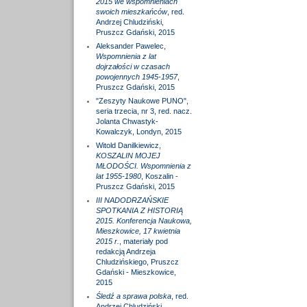
2015 we wspomnieniach
swoich mieszkańców
, red.
Andrzej Chludziński,
Pruszcz Gdański, 2015
Aleksander Pawelec,
Wspomnienia z lat
dojrzałości w czasach
powojennych 1945-1957
,
Pruszcz Gdański, 2015
"Zeszyty Naukowe PUNO",
seria trzecia, nr 3, red. nacz.
Jolanta Chwastyk-
Kowalczyk, Londyn, 2015
Witold Danilkiewicz,
KOSZALIN MOJEJ
MŁODOŚCI. Wspomnienia z
lat 1955-1980
, Koszalin -
Pruszcz Gdański, 2015
III NADODRZAŃSKIE
SPOTKANIA Z HISTORIĄ
2015. Konferencja Naukowa,
Mieszkowice, 17 kwietnia
2015 r.
, materiały pod
redakcją Andrzeja
Chludzińskiego, Pruszcz
Gdański - Mieszkowice,
2015
Śledź a sprawa polska
, red.
Andrzej Chludziński,