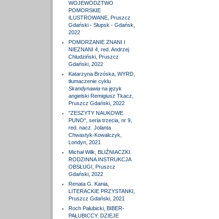
WOJEWÓDZTWO
POMORSKIE
ILUSTROWANE, Pruszcz
Gdański - Słupsk - Gdańsk,
2022
POMORZANIE ZNANI I
NIEZNANI 4, red. Andrzej
Chludziński, Pruszcz
Gdański, 2022
Katarzyna Brzóska, WYRD,
tłumaczenie cyklu
Skandynawia
na język
angielski Remigiusz Tkacz,
Pruszcz Gdański, 2022
"ZESZYTY NAUKOWE
PUNO", seria trzecia, nr 9,
red. nacz. Jolanta
Chwastyk-Kowalczyk,
Londyn, 2021
Michał Wilk, BLIŹNIACZKI.
RODZINNA INSTRUKCJA
OBSŁUGI, Pruszcz
Gdański, 2022
Renata G. Kania,
LITERACKIE PRZYSTANKI,
Pruszcz Gdański, 2021
Roch Pałubicki, BIBER-
PAŁUBICCY. DZIEJE