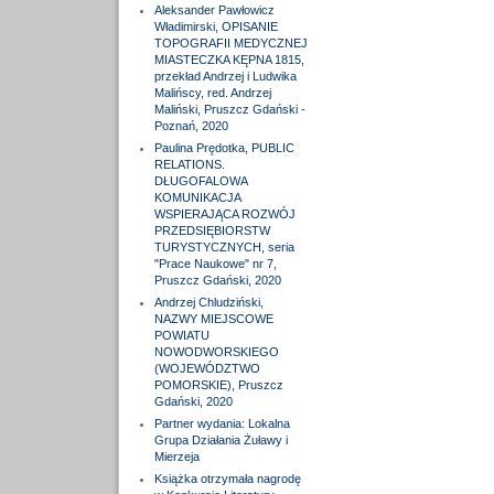
Aleksander Pawłowicz
Władimirski, OPISANIE
TOPOGRAFII MEDYCZNEJ
MIASTECZKA KĘPNA 1815,
przekład Andrzej i Ludwika
Malińscy, red. Andrzej
Maliński, Pruszcz Gdański -
Poznań, 2020
Paulina Prędotka, PUBLIC
RELATIONS.
DŁUGOFALOWA
KOMUNIKACJA
WSPIERAJĄCA ROZWÓJ
PRZEDSIĘBIORSTW
TURYSTYCZNYCH, seria
"Prace Naukowe" nr 7,
Pruszcz Gdański, 2020
Andrzej Chludziński,
NAZWY MIEJSCOWE
POWIATU
NOWODWORSKIEGO
(WOJEWÓDZTWO
POMORSKIE), Pruszcz
Gdański, 2020
Partner wydania: Lokalna
Grupa Działania Żuławy i
Mierzeja
Książka otrzymała nagrodę