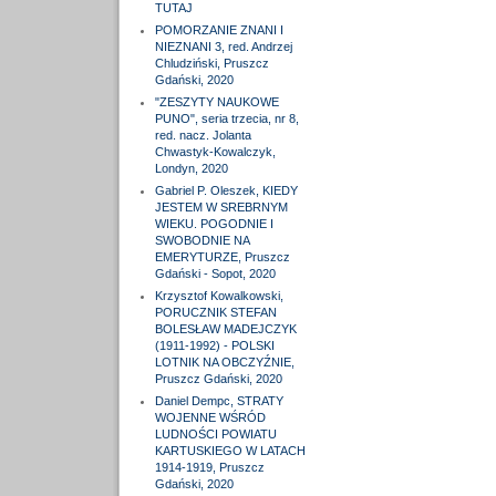
TUTAJ
POMORZANIE ZNANI I
NIEZNANI 3, red. Andrzej
Chludziński, Pruszcz
Gdański, 2020
"ZESZYTY NAUKOWE
PUNO", seria trzecia, nr 8,
red. nacz. Jolanta
Chwastyk-Kowalczyk,
Londyn, 2020
Gabriel P. Oleszek, KIEDY
JESTEM W SREBRNYM
WIEKU. POGODNIE I
SWOBODNIE NA
EMERYTURZE, Pruszcz
Gdański - Sopot, 2020
Krzysztof Kowalkowski,
PORUCZNIK STEFAN
BOLESŁAW MADEJCZYK
(1911-1992) - POLSKI
LOTNIK NA OBCZYŹNIE,
Pruszcz Gdański, 2020
Daniel Dempc, STRATY
WOJENNE WŚRÓD
LUDNOŚCI POWIATU
KARTUSKIEGO W LATACH
1914-1919, Pruszcz
Gdański, 2020