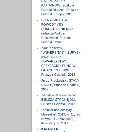
RAZEM. ZAPISKI
KAPITANÓW, redakcja
Gabriel Oleszek, Pruszcz
Gdański - Sopot, 2018
CO NAJMNIEJ 32
POWODY, ABY
POKOCHAĆ NIEMCY,
redakcja Andrzej
Chludziński, Pruszcz
Gdański, 2018
Żaneta Steffek,
"UNIVERSITAS" - ZURYSKI
KWARTALNIK
TOWARZYSTWA
PRZYJACIÓŁ PUNO W
LATACH 1980-2001,
Pruszcz Gdański, 2018
Jerzy Fryckowski, STANY
NAGŁE, Pruszcz Gdański,
2017
Zdzisław Drzewiecki, W
BIELSZĄ STRONĘ DNI,
Pruszcz Gdański, 2017
"Kościerskie Zeszyty
Muzealne", 2017, nr 11, red.
Krzysztof Jażdżewski,
Kościerzyna, 2017
KATASTER