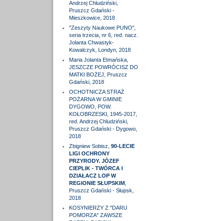
Andrzej Chludziński,
Pruszcz Gdański -
Mieszkowice, 2018
"Zeszyty Naukowe PUNO",
seria trzecia, nr 6, red. nacz.
Jolanta Chwastyk-
Kowalczyk, Londyn, 2018
Maria Jolanta Etmańska,
JESZCZE POWRÓCISZ DO
MATKI BOŻEJ, Pruszcz
Gdański, 2018
OCHOTNICZA STRAŻ
POŻARNA W GMINIE
DYGOWO, POW.
KOŁOBRZESKI, 1945-2017,
red. Andrzej Chludziński,
Pruszcz Gdański - Dygowo,
2018
Zbigniew Sobisz,
90-LECIE
LIGI OCHRONY
PRZYRODY. JÓZEF
CIEPLIK - TWÓRCA I
DZIAŁACZ LOP W
REGIONIE SŁUPSKIM
,
Pruszcz Gdański - Słupsk,
2018
KOSYNIERZY Z "DARU
POMORZA" ZAWSZE