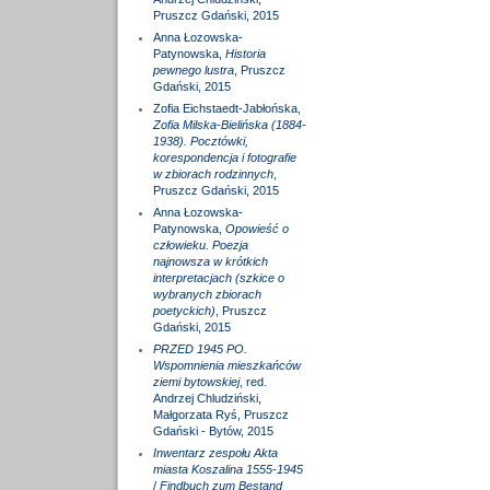
Pruszcz Gdański, 2015
Anna Łozowska-
Patynowska,
Historia
pewnego lustra
, Pruszcz
Gdański, 2015
Zofia Eichstaedt-Jabłońska,
Zofia Milska-Bielińska (1884-
1938). Pocztówki,
korespondencja i fotografie
w zbiorach rodzinnych
,
Pruszcz Gdański, 2015
Anna Łozowska-
Patynowska,
Opowieść o
człowieku. Poezja
najnowsza w krótkich
interpretacjach (szkice o
wybranych zbiorach
poetyckich)
, Pruszcz
Gdański, 2015
PRZED 1945 PO.
Wspomnienia mieszkańców
ziemi bytowskiej
, red.
Andrzej Chludziński,
Małgorzata Ryś, Pruszcz
Gdański - Bytów, 2015
Inwentarz zespołu Akta
miasta Koszalina 1555-1945
/
Findbuch zum Bestand