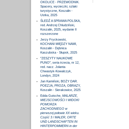
OKOLICE - PRZEWODNIK.
Spacery, wycieczki, szlaki
turystyczne, Koszalin -
Ustka, 2025
ŚLEDŹ A SPRAWA POLSKA,
red. Andrzej Chludziński,
Koszalin, 2025, wydanie II
rozszerzone
Jerzy Fryckowski,
KOCHANI MIĘDZY NAMI,
Koszalin - Dębnica
Kaszubska - Słupsk, 2025
"ZESZYTY NAUKOWE
PUNO", seria trzecia, nr 12,
red. nacz. Jolanta
Chwastyk-Kowalczyk,
Londyn, 2024
Jan Kamiński, BOŻY DAR.
POEZJA, PROZA, OBRAZY,
Koszalin - Sierakowice, 2025
Edda Gutsche,
MALARZE,
MIEJSCOWOŚCI I WIDOKI
POMORZA
ZACHODNIEGO w
pierwszej połowie XX wieku.
Część 3 / MALER, ORTE
UND LANDSCHAFTEN IN
HINTERPOMMERN in der