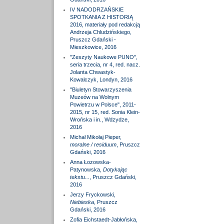
IV NADODRZAŃSKIE
SPOTKANIA Z HISTORIĄ
2016, materiały pod redakcją
Andrzeja Chludzińskiego,
Pruszcz Gdański -
Mieszkowice, 2016
"Zeszyty Naukowe PUNO",
seria trzecia, nr 4, red. nacz.
Jolanta Chwastyk-
Kowalczyk, Londyn, 2016
"Biuletyn Stowarzyszenia
Muzeów na Wolnym
Powietrzu w Polsce", 2011-
2015, nr 15, red. Sonia Klein-
Wrońska i in., Wdzydze,
2016
Michał Mikołaj Pieper,
moralne / residuum
, Pruszcz
Gdański, 2016
Anna Łozowska-
Patynowska,
Dotykając
tekstu...
, Pruszcz Gdański,
2016
Jerzy Fryckowski,
Niebieska
, Pruszcz
Gdański, 2016
Zofia Eichstaedt-Jabłońska,