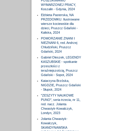
POSZUKIWANIU
WYMARZONEJ PRACY,
Koszalin - Gdynia, 2024
Elżbieta Pasterska, NA
PRZEDOMKU. Ilustrowane
wiersze kociewskie dla
dzieci, Pruszcz Gdański -
Kaliska, 2024
POMORZANIE ZNANI I
NIEZNANI 6, red. Andrzej
Chludziński, Pruszcz
Gdański, 2024
Gabriel Oleszek, LEGENDY
KASZUBSKIE - spotkanie
przeszłości z
teraźniejszością, Pruszcz
Gdański - Sopot, 2024
Katarzyna Brzóska,
NIGDZIE, Pruszcz Gdański
- Słupsk, 2024
"ZESZYTY NAUKOWE
PUNO", seria trzecia, nr 11,
red. nacz. Jolanta
Chwastyk-Kowalczyk,
Londyn, 2023
Jolanta Chwastyk-
Kowalczyk,
SKANDYNAWSKA