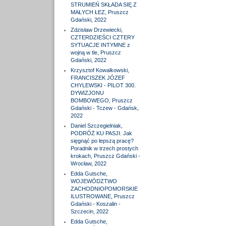
STRUMIEŃ SKŁADA SIĘ Z
MAŁYCH ŁEZ, Pruszcz
Gdański, 2022
Zdzisław Drzewiecki,
CZTERDZIEŚCI CZTERY
SYTUACJE INTYMNE z
wojną w tle, Pruszcz
Gdański, 2022
Krzysztof Kowalkowski,
FRANCISZEK JÓZEF
CHYLEWSKI - PILOT 300.
DYWIZJONU
BOMBOWEGO, Pruszcz
Gdański - Tczew - Gdańsk,
2022
Daniel Szczegielniak,
PODRÓŻ KU PASJI. Jak
sięgnąć po lepszą pracę?
Poradnik w trzech prostych
krokach, Pruszcz Gdański -
Wrocław, 2022
Edda Gutsche,
WOJEWÓDZTWO
ZACHODNIOPOMORSKIE
ILUSTROWANE, Pruszcz
Gdański - Koszalin -
Szczecin, 2022
Edda Gutsche,