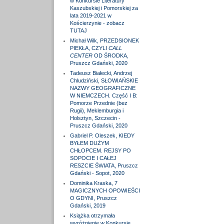
w Konkursie Literatury
Kaszubskiej i Pomorskiej za
lata 2019-2021 w
Kościerzynie - zobacz
TUTAJ
Michał Wilk, PRZEDSIONEK
PIEKŁA, CZYLI
CALL
CENTER
OD ŚRODKA,
Pruszcz Gdański, 2020
Tadeusz Białecki, Andrzej
Chludziński, SŁOWIAŃSKIE
NAZWY GEOGRAFICZNE
W NIEMCZECH. Część I B:
Pomorze Przednie (bez
Rugii), Meklemburgia i
Holsztyn, Szczecin -
Pruszcz Gdański, 2020
Gabriel P. Oleszek, KIEDY
BYŁEM DUŻYM
CHŁOPCEM. REJSY PO
SOPOCIE I CAŁEJ
RESZCIE ŚWIATA, Pruszcz
Gdański - Sopot, 2020
Dominika Kraska, 7
MAGICZNYCH OPOWIEŚCI
O GDYNI, Pruszcz
Gdański, 2019
Książka otrzymała
wyróżnienie w Konkursie