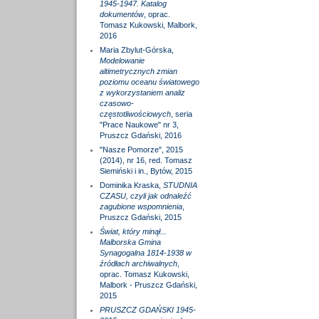
1945-1947. Katalog
dokumentów
, oprac.
Tomasz Kukowski, Malbork,
2016
Maria Zbylut-Górska,
Modelowanie
altimetrycznych zmian
poziomu oceanu światowego
z wykorzystaniem analiz
czasowo-
częstotliwościowych
, seria
"Prace Naukowe" nr 3,
Pruszcz Gdański, 2016
"Nasze Pomorze", 2015
(2014), nr 16, red. Tomasz
Siemiński i in., Bytów, 2015
Dominika Kraska,
STUDNIA
CZASU, czyli jak odnaleźć
zagubione wspomnienia
,
Pruszcz Gdański, 2015
Świat, który minął...
Malborska Gmina
Synagogalna 1814-1938 w
źródłach archiwalnych
,
oprac. Tomasz Kukowski,
Malbork - Pruszcz Gdański,
2015
PRUSZCZ GDAŃSKI 1945-