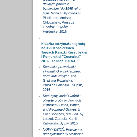
dawnym powiecie
bytowskim (do 1945 roku)
,
tłum. Monika Dąbrowska-
Piesik, red. Andrzej
Chludziński, Pruszcz
Gdański - Bytów -
Herdecke, 2016
Książka otrzymała nagrodę
na XVII Kościerskich
Targach Książki Kaszubskiej
i Pomorskiej "Costerina"
2016 - zobacz
TUTAJ
Sensacja, prowokacja,
skandal. O przekraczaniu
norm kulturowych
, red.
Grażyna Różańska,
Pruszcz Gdański - Słupsk,
2016
Kończyny, kości i wtórnie
otwarte groby w dawnych
kulturach / Limbs, Bones,
and Reopened Graves in
Past Societies
, red. / ed. by
Leszek Gardeła, Kamil
Kajkowski, Bytów, 2015
NOWY DZIEŃ. Powojenna
rzeczywistość w Malborku