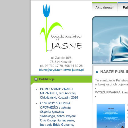
Aktualności
Pub
ul. Zakole 16/8
75-814 Koszalin
tel. 94 719 17 79, 606 44 39 28
biuro@wydawnictwo-jasne.pl
NASZE PUBLI
Publikacje
Tu znajdziecie Państw
w kolejności ich pojawia
POMORZANIE ZNANI I
WYSZUKIWARKA: klawisz
NIEZNANI 7, red. Andrzej
Chludziński, Koszalin, 2026
LEGENDY I LUDOWE
OPOWIEŚCI z miasta
Słupska i powiatu
słupskiego
, zebrał i wydał
Otto Knoop, tłumaczenie,
ilustracje Edda Gutsche,