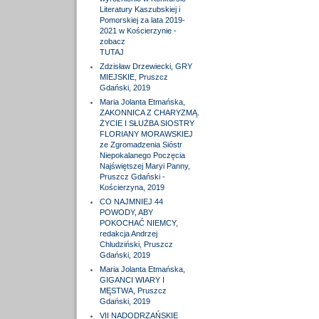
Literatury Kaszubskiej i
Pomorskiej za lata 2019-
2021 w Kościerzynie -
zobacz
TUTAJ
Zdzisław Drzewiecki, GRY
MIEJSKIE, Pruszcz
Gdański, 2019
Maria Jolanta Etmańska,
ZAKONNICA Z CHARYZMĄ.
ŻYCIE I SŁUŻBA SIOSTRY
FLORIANY MORAWSKIEJ
ze Zgromadzenia Sióstr
Niepokalanego Poczęcia
Najświętszej Maryi Panny,
Pruszcz Gdański -
Kościerzyna, 2019
CO NAJMNIEJ 44
POWODY, ABY
POKOCHAĆ NIEMCY,
redakcja Andrzej
Chludziński, Pruszcz
Gdański, 2019
Maria Jolanta Etmańska,
GIGANCI WIARY I
MĘSTWA, Pruszcz
Gdański, 2019
VII NADODRZAŃSKIE