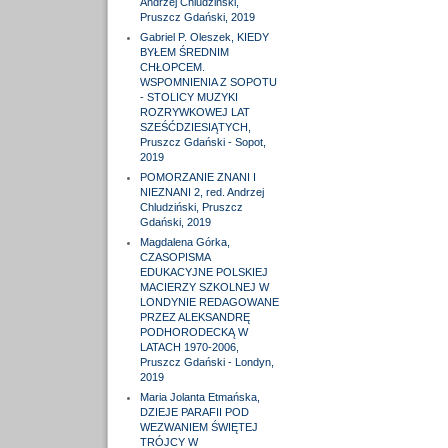
Andrzej Chludziński,
Pruszcz Gdański, 2019
Gabriel P. Oleszek, KIEDY
BYŁEM ŚREDNIM
CHŁOPCEM.
WSPOMNIENIA Z SOPOTU
- STOLICY MUZYKI
ROZRYWKOWEJ LAT
SZEŚĆDZIESIĄTYCH,
Pruszcz Gdański - Sopot,
2019
POMORZANIE ZNANI I
NIEZNANI 2, red. Andrzej
Chludziński, Pruszcz
Gdański, 2019
Magdalena Górka,
CZASOPISMA
EDUKACYJNE POLSKIEJ
MACIERZY SZKOLNEJ W
LONDYNIE REDAGOWANE
PRZEZ ALEKSANDRĘ
PODHORODECKĄ W
LATACH 1970-2006,
Pruszcz Gdański - Londyn,
2019
Maria Jolanta Etmańska,
DZIEJE PARAFII POD
WEZWANIEM ŚWIĘTEJ
TRÓJCY W