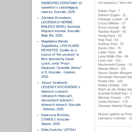
Od wydawcy / Vom Her
NIEBEZPIECZEŃSTWIE! 10
opowieści o zadziwiającej
Dahlen Paul - 7
naturze, Koszalin, 2026
Dekkert Eugen - 11
Zdzisław Drzewiecki,
Feininger Lyonel - 18
LEGENDA O HERBIE
Gross Wilhelm - 27
BIAŁEGO BORU, ilustracje
Grosz George - 38
Wojciech Kostiuk, Koszalin -
Hardow Rudolf - 43
Biały Bór, 2025
Hartig Hans - 52
Holz Paul - 64
Magdalena Wanda
Kuhfuss Paul - 70
Zegarlińska, LYNCHLAND
Kuske Otto - 76
REVISITED. Duality as a
Laabs Hans - 88
source of "the uncanny" in
Lang-Wollin Otto - 94
films directed by David
Levin Julo - 101
Lynch, seria "Prace
Machemehl Günter - 10
Naukowe / Scientific Works"
Meister Alfred - 115
nr 8, Koszalin - Gdańsk,
Neuss-Stubbe Margaret
2025
Pechstein Hermann Max
Priebe Otto - 143
Janusz Szalewski,
Rades Hedwig - 150
LEGENDY KOCIEWSKIE o
Reich an der Stolpe Sieg
dawnych czasach,
Schmidt-Rottluff Karl - 
ciekawych miejscach,
Wimmer Gustav - 170
niezwykłych ludziach i
Zenke Richard - 178
dziwnych istotach, Koszalin
Zitzewitz Heinrich Euge
- Bobowo, 2025
Muzea i galerie na Pom
Katarzyna Brzóska,
Literatura / Literatur - 1
ŻYWIOŁY, Koszalin -
Słupsk, 2025
Edda Gutsche, USTKA I