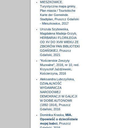
MIESZKOWICE.
Turystyczna mapa gminy.
Plan miasta / Touristische
Karte der Gemeinde.
Stadtplan, Pruszcz Gdański
- Mieszkowice, 2017
Urszula Szybowska,
Magdalena Madeja-Grzyb,
HERBARIA I FLORILEGIA
OD XV DO XVIII WIEKU ZE
ZBIORÓW PAN BIBLIOTEKI
GDAŃSKIEJ, Pruszcz
Gdański, 2021
"Kościerskie Zeszyty
Muzealne", 2016, nr 10, red.
Krzysztof Jażdżewski,
Kościerzyna, 2016
Aleksandra Lubczyńska,
DZIAŁALNOŚĆ
WYDAWNICZA
NARODOWEJ
DEMOKRACJI W GALICJI
W DOBIE AUTONOMII
(1892-1914), Pruszcz
Gdański, 2016
Dominika Kraska,
MIA.
Opowieść o dzieciństwie
mojej babci
, Pruszcz
Gdański, 2016