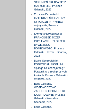
STRUMIEŃ SKŁADA SIĘ Z
MAŁYCH ŁEZ, Pruszcz
Gdański, 2022
Zdzisław Drzewiecki,
CZTERDZIEŚCI CZTERY
SYTUACJE INTYMNE z
wojną w tle, Pruszcz
Gdański, 2022
Krzysztof Kowalkowski,
FRANCISZEK JÓZEF
CHYLEWSKI - PILOT 300.
DYWIZJONU
BOMBOWEGO, Pruszcz
Gdański - Tczew - Gdańsk,
2022
Daniel Szczegielniak,
PODRÓŻ KU PASJI. Jak
sięgnąć po lepszą pracę?
Poradnik w trzech prostych
krokach, Pruszcz Gdański -
Wrocław, 2022
Edda Gutsche,
WOJEWÓDZTWO
ZACHODNIOPOMORSKIE
ILUSTROWANE, Pruszcz
Gdański - Koszalin -
Szczecin, 2022
Edda Gutsche,