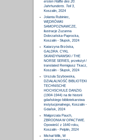
ersten Hälfte des 20.
Jahrhunderts. Teil 3
,
Koszalin, 2024
Jolanta Rubiniec,
WĘDRÓWKI
SAMOPOZNAWCZE,
ilustracje Zuzanna
Dobrzańska-Paprocka,
Koszalin - Słupsk, 2024
Katarzyna Brzóska,
GALDRA. CYKL
SKANDYNAWSKI / THE
NORSE SERIES, przełożył /
translated Remigiusz Tkacz,
Koszalin - Słupsk, 2024
Urszula Szybowska,
DZIAŁALNOŚĆ BIBLIOTEKI
TECHNISCHE
HOCHSCHULE DANZIG
(1904-1944) na tle historii
gdańskiego bibliotekarstwa
instytucjonalnego, Koszalin -
Gdańsk, 2024
Małgorzata Pauch,
ZBRODNIA W OPACTWIE.
Opowieść z 1640 roku,
Koszalin - Pelplin, 2024
Michał Wilk, W