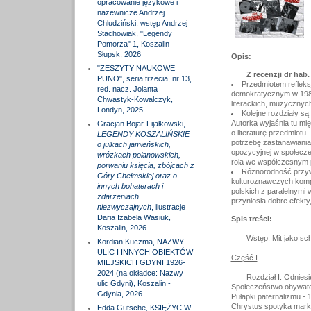
opracowanie językowe i
nazewnicze Andrzej
Chludziński, wstęp Andrzej
Stachowiak, "Legendy
Pomorza" 1, Koszalin -
Słupsk, 2026
Opis:
"ZESZYTY NAUKOWE
Z recenzji dr hab
PUNO", seria trzecia, nr 13,
Przedmiotem refleksj
red. nacz. Jolanta
demokratycznym w 1989 
Chwastyk-Kowalczyk,
literackich, muzycznych
Londyn, 2025
Kolejne rozdziały s
Autorka wyjaśnia tu mię
Gracjan Bojar-Fijałkowski,
o literaturę przedmiotu
LEGENDY KOSZALIŃSKIE
potrzebę zastanawiania 
o julkach jamieńskich,
opozycyjnej w społeczeń
wróżkach polanowskich,
rola we współczesnym po
porwaniu księcia, zbójcach z
Różnorodność przyw
Góry Chełmskiej oraz o
kulturoznawczych kompe
innych bohaterach i
polskich z paralelnymi 
zdarzeniach
przyniosła dobre efekty
niezwyczajnych
, ilustracje
Daria Izabela Wasiuk,
Spis treści:
Koszalin, 2026
Wstęp. Mit jako sch
Kordian Kuczma, NAZWY
ULIC I INNYCH OBIEKTÓW
Część I
MIEJSKICH GDYNI 1926-
2024 (na okładce: Nazwy
Rozdział I. Odniesi
ulic Gdyni), Koszalin -
Społeczeństwo obywatel
Gdynia, 2026
Pułapki paternalizmu - 
Chrystus spotyka marks
Edda Gutsche, KSIĘŻYC W