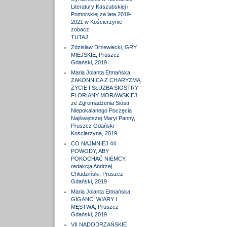
Literatury Kaszubskiej i
Pomorskiej za lata 2019-
2021 w Kościerzynie -
zobacz
TUTAJ
Zdzisław Drzewiecki, GRY
MIEJSKIE, Pruszcz
Gdański, 2019
Maria Jolanta Etmańska,
ZAKONNICA Z CHARYZMĄ.
ŻYCIE I SŁUŻBA SIOSTRY
FLORIANY MORAWSKIEJ
ze Zgromadzenia Sióstr
Niepokalanego Poczęcia
Najświętszej Maryi Panny,
Pruszcz Gdański -
Kościerzyna, 2019
CO NAJMNIEJ 44
POWODY, ABY
POKOCHAĆ NIEMCY,
redakcja Andrzej
Chludziński, Pruszcz
Gdański, 2019
Maria Jolanta Etmańska,
GIGANCI WIARY I
MĘSTWA, Pruszcz
Gdański, 2019
VII NADODRZAŃSKIE