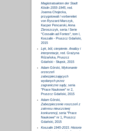
Magistratsakten der Stadt
Köslin 1555-1945
, red.
Joanna Chojecka,
przygotowali / vorbereitet
von Ryszard Marczyk,
Kacper Pencarski, Anna
Zbroszczyk, seria / Serie
"Cossalin ad Fontes", tom I,
Koszalin - Pruszcz Gdański,
2015
Lęk, ból, cierpienie. Analizy i
interpretacje
, red. Grażyna
Różańska, Pruszcz
Gdański - Słupsk, 2015
Adam Górski,
Wykonanie
orzeczeń
zabezpieczających
wydanych przez
zagraniczne sądy
, seria
"Prace Naukowe" nr 2,
Pruszcz Gdański, 2015
Adam Górski,
Zabezpieczenie roszczeń z
zakresu nieuczciwej
konkurencji
, seria "Prace
Naukowe" nr 1, Pruszcz
Gdański, 2015
Koszalin 1945-2015. Historie