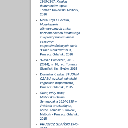
1945-1947. Katalog
dokumentów
, oprac.
Tomasz Kukowski, Malbork,
2016
Maria Zbylut-Górska,
Modelowanie
altimetrycznych zmian
poziomu oceanu światowego
z wykorzystaniem analiz
czasowo-
częstotliwościowych
, seria
"Prace Naukowe" nr 3,
Pruszcz Gdański, 2016
"Nasze Pomorze", 2015
(2014), nr 16, red. Tomasz
Siemiński i in., Bytów, 2015
Dominika Kraska,
STUDNIA
CZASU, czyli jak odnaleźć
zagubione wspomnienia
,
Pruszcz Gdański, 2015
Świat, który minął...
Malborska Gmina
Synagogalna 1814-1938 w
źródłach archiwalnych
,
oprac. Tomasz Kukowski,
Malbork - Pruszcz Gdański,
2015
PRUSZCZ GDAŃSKI 1945-