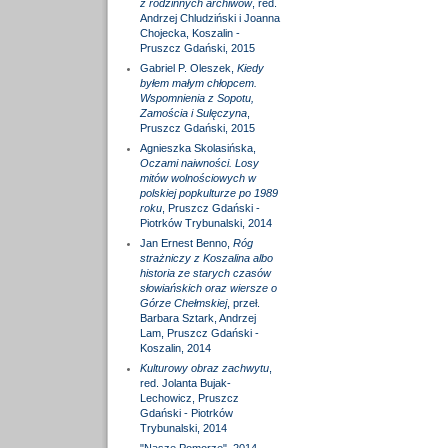
z rodzinnych archiwów
, red.
Andrzej Chludziński i Joanna
Chojecka, Koszalin -
Pruszcz Gdański, 2015
Gabriel P. Oleszek,
Kiedy
byłem małym chłopcem.
Wspomnienia z Sopotu,
Zamościa i Sulęczyna
,
Pruszcz Gdański, 2015
Agnieszka Skolasińska,
Oczami naiwności. Losy
mitów wolnościowych w
polskiej popkulturze po 1989
roku
, Pruszcz Gdański -
Piotrków Trybunalski, 2014
Jan Ernest Benno,
Róg
strażniczy z Koszalina albo
historia ze starych czasów
słowiańskich oraz wiersze o
Górze Chełmskiej
, przeł.
Barbara Sztark, Andrzej
Lam, Pruszcz Gdański -
Koszalin, 2014
Kulturowy obraz zachwytu
,
red. Jolanta Bujak-
Lechowicz, Pruszcz
Gdański - Piotrków
Trybunalski, 2014