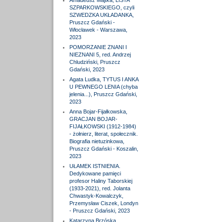
Amadeusz Majtka, LISTA
SZPARKOWSKIEGO, czyli
SZWEDZKA UKŁADANKA,
Pruszcz Gdański -
Włocławek - Warszawa,
2023
POMORZANIE ZNANI I
NIEZNANI 5, red. Andrzej
Chludziński, Pruszcz
Gdański, 2023
Agata Ludka, TYTUS I ANKA
U PEWNEGO LENIA (chyba
jelenia...), Pruszcz Gdański,
2023
Anna Bojar-Fijałkowska,
GRACJAN BOJAR-
FIJAŁKOWSKI (1912-1984)
- żołnierz, literat, społecznik.
Biografia nietuzinkowa,
Pruszcz Gdański - Koszalin,
2023
UŁAMEK ISTNIENIA.
Dedykowane pamięci
profesor Haliny Taborskiej
(1933-2021), red. Jolanta
Chwastyk-Kowalczyk,
Przemysław Ciszek, Londyn
- Pruszcz Gdański, 2023
Katarzyna Brzóska,