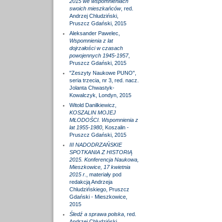
2015 we wspomnieniach
swoich mieszkańców
, red.
Andrzej Chludziński,
Pruszcz Gdański, 2015
Aleksander Pawelec,
Wspomnienia z lat
dojrzałości w czasach
powojennych 1945-1957
,
Pruszcz Gdański, 2015
"Zeszyty Naukowe PUNO",
seria trzecia, nr 3, red. nacz.
Jolanta Chwastyk-
Kowalczyk, Londyn, 2015
Witold Danilkiewicz,
KOSZALIN MOJEJ
MŁODOŚCI. Wspomnienia z
lat 1955-1980
, Koszalin -
Pruszcz Gdański, 2015
III NADODRZAŃSKIE
SPOTKANIA Z HISTORIĄ
2015. Konferencja Naukowa,
Mieszkowice, 17 kwietnia
2015 r.
, materiały pod
redakcją Andrzeja
Chludzińskiego, Pruszcz
Gdański - Mieszkowice,
2015
Śledź a sprawa polska
, red.
Andrzej Chludziński,