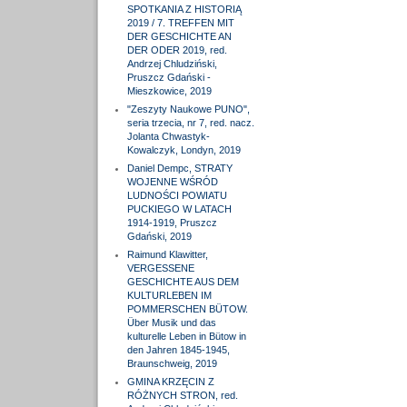
SPOTKANIA Z HISTORIĄ
2019 / 7. TREFFEN MIT
DER GESCHICHTE AN
DER ODER 2019, red.
Andrzej Chludziński,
Pruszcz Gdański -
Mieszkowice, 2019
"Zeszyty Naukowe PUNO",
seria trzecia, nr 7, red. nacz.
Jolanta Chwastyk-
Kowalczyk, Londyn, 2019
Daniel Dempc, STRATY
WOJENNE WŚRÓD
LUDNOŚCI POWIATU
PUCKIEGO W LATACH
1914-1919, Pruszcz
Gdański, 2019
Raimund Klawitter,
VERGESSENE
GESCHICHTE AUS DEM
KULTURLEBEN IM
POMMERSCHEN BÜTOW.
Über Musik und das
kulturelle Leben in Bütow in
den Jahren 1845-1945,
Braunschweig, 2019
GMINA KRZĘCIN Z
RÓŻNYCH STRON, red.