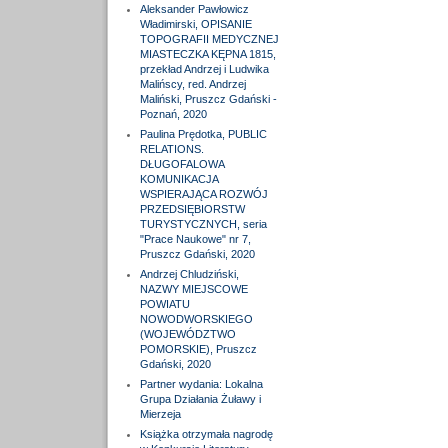
Aleksander Pawłowicz
Władimirski, OPISANIE
TOPOGRAFII MEDYCZNEJ
MIASTECZKA KĘPNA 1815,
przekład Andrzej i Ludwika
Malińscy, red. Andrzej
Maliński, Pruszcz Gdański -
Poznań, 2020
Paulina Prędotka, PUBLIC
RELATIONS.
DŁUGOFALOWA
KOMUNIKACJA
WSPIERAJĄCA ROZWÓJ
PRZEDSIĘBIORSTW
TURYSTYCZNYCH, seria
"Prace Naukowe" nr 7,
Pruszcz Gdański, 2020
Andrzej Chludziński,
NAZWY MIEJSCOWE
POWIATU
NOWODWORSKIEGO
(WOJEWÓDZTWO
POMORSKIE), Pruszcz
Gdański, 2020
Partner wydania: Lokalna
Grupa Działania Żuławy i
Mierzeja
Książka otrzymała nagrodę