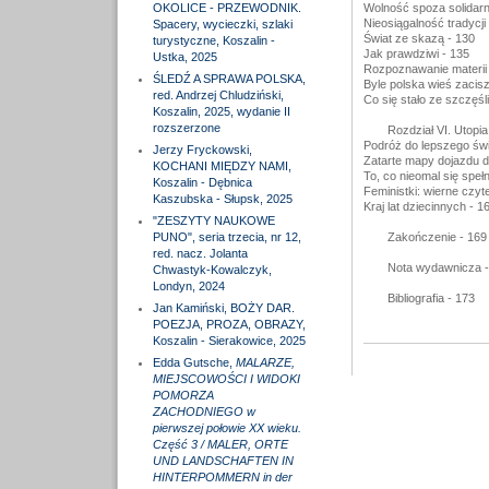
OKOLICE - PRZEWODNIK.
Wolność spoza solidarn
Nieosiągalność tradycji
Spacery, wycieczki, szlaki
Świat ze skazą - 130
turystyczne, Koszalin -
Jak prawdziwi - 135
Ustka, 2025
Rozpoznawanie materii 
ŚLEDŹ A SPRAWA POLSKA,
Byle polska wieś zacisz
red. Andrzej Chludziński,
Co się stało ze szczęś
Koszalin, 2025, wydanie II
rozszerzone
Rozdział VI. Utopi
Podróż do lepszego świ
Jerzy Fryckowski,
Zatarte mapy dojazdu do
KOCHANI MIĘDZY NAMI,
To, co nieomal się spełn
Koszalin - Dębnica
Feministki: wierne czyt
Kaszubska - Słupsk, 2025
Kraj lat dziecinnych - 1
"ZESZYTY NAUKOWE
PUNO", seria trzecia, nr 12,
Zakończenie - 169
red. nacz. Jolanta
Nota wydawnicza -
Chwastyk-Kowalczyk,
Londyn, 2024
Bibliografia - 173
Jan Kamiński, BOŻY DAR.
POEZJA, PROZA, OBRAZY,
Koszalin - Sierakowice, 2025
Edda Gutsche,
MALARZE,
MIEJSCOWOŚCI I WIDOKI
POMORZA
ZACHODNIEGO w
pierwszej połowie XX wieku.
Część 3 / MALER, ORTE
UND LANDSCHAFTEN IN
HINTERPOMMERN in der