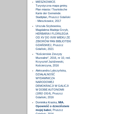
MIESZKOWICE.
Turystyczna mapa gminy.
Plan miasta / Touristische
Karte der Gemeinde.
Stadtplan, Pruszcz Gdański
- Mieszkowice, 2017
Urszula Szybowska,
Magdalena Madeja-Grzyb,
HERBARIA I FLORILEGIA
OD XV DO XVIII WIEKU ZE
ZBIORÓW PAN BIBLIOTEKI
GDAŃSKIEJ, Pruszcz
Gdański, 2021
"Kościerskie Zeszyty
Muzealne", 2016, nr 10, red.
Krzysztof Jażdżewski,
Kościerzyna, 2016
Aleksandra Lubczyńska,
DZIAŁALNOŚĆ
WYDAWNICZA
NARODOWEJ
DEMOKRACJI W GALICJI
W DOBIE AUTONOMII
(1892-1914), Pruszcz
Gdański, 2016
Dominika Kraska,
MIA.
Opowieść o dzieciństwie
mojej babci
, Pruszcz
Gdański, 2016