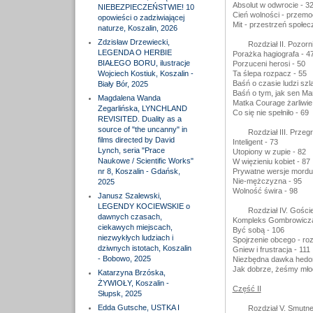
Absolut w odwrocie - 3
NIEBEZPIECZEŃSTWIE! 10
Cień wolności - przemo
opowieści o zadziwiającej
Mit - przestrzeń społec
naturze, Koszalin, 2026
Zdzisław Drzewiecki,
Rozdział II. Pozorn
LEGENDA O HERBIE
Porażka hagiografa - 4
BIAŁEGO BORU, ilustracje
Porzuceni herosi - 50
Wojciech Kostiuk, Koszalin -
Ta ślepa rozpacz - 55
Baśń o czasie ludzi szl
Biały Bór, 2025
Baśń o tym, jak sen Mark
Magdalena Wanda
Matka Courage żarliwie 
Zegarlińska, LYNCHLAND
Co się nie spełniło - 69
REVISITED. Duality as a
source of "the uncanny" in
Rozdział III. Prze
films directed by David
Inteligent - 73
Lynch, seria "Prace
Utopiony w zupie - 82
Naukowe / Scientific Works"
W więzieniu kobiet - 87
nr 8, Koszalin - Gdańsk,
Prywatne wersje mordu 
Nie-mężczyzna - 95
2025
Wolność świra - 98
Janusz Szalewski,
LEGENDY KOCIEWSKIE o
Rozdział IV. Gości
dawnych czasach,
Kompleks Gombrowicza
ciekawych miejscach,
Być sobą - 106
niezwykłych ludziach i
Spojrzenie obcego - ro
dziwnych istotach, Koszalin
Gniew i frustracja - 111
- Bobowo, 2025
Niezbędna dawka hedon
Jak dobrze, żeśmy młod
Katarzyna Brzóska,
ŻYWIOŁY, Koszalin -
Część II
Słupsk, 2025
Edda Gutsche, USTKA I
Rozdział V. Smutne