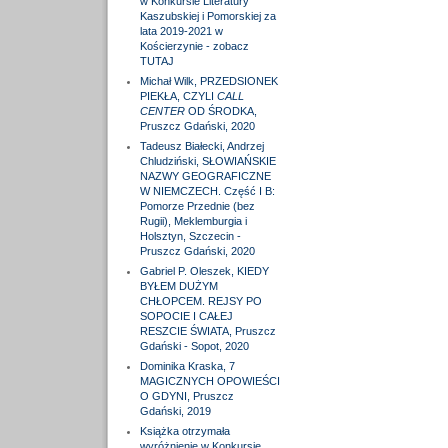
w Konkursie Literatury
Kaszubskiej i Pomorskiej za
lata 2019-2021 w
Kościerzynie - zobacz
TUTAJ
Michał Wilk, PRZEDSIONEK
PIEKŁA, CZYLI
CALL
CENTER
OD ŚRODKA,
Pruszcz Gdański, 2020
Tadeusz Białecki, Andrzej
Chludziński, SŁOWIAŃSKIE
NAZWY GEOGRAFICZNE
W NIEMCZECH. Część I B:
Pomorze Przednie (bez
Rugii), Meklemburgia i
Holsztyn, Szczecin -
Pruszcz Gdański, 2020
Gabriel P. Oleszek, KIEDY
BYŁEM DUŻYM
CHŁOPCEM. REJSY PO
SOPOCIE I CAŁEJ
RESZCIE ŚWIATA, Pruszcz
Gdański - Sopot, 2020
Dominika Kraska, 7
MAGICZNYCH OPOWIEŚCI
O GDYNI, Pruszcz
Gdański, 2019
Książka otrzymała
wyróżnienie w Konkursie