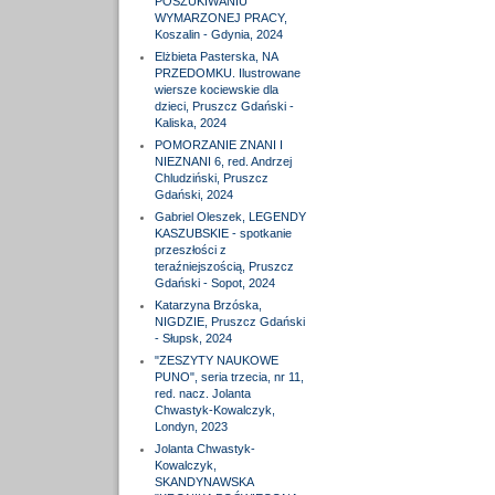
POSZUKIWANIU
WYMARZONEJ PRACY,
Koszalin - Gdynia, 2024
Elżbieta Pasterska, NA
PRZEDOMKU. Ilustrowane
wiersze kociewskie dla
dzieci, Pruszcz Gdański -
Kaliska, 2024
POMORZANIE ZNANI I
NIEZNANI 6, red. Andrzej
Chludziński, Pruszcz
Gdański, 2024
Gabriel Oleszek, LEGENDY
KASZUBSKIE - spotkanie
przeszłości z
teraźniejszością, Pruszcz
Gdański - Sopot, 2024
Katarzyna Brzóska,
NIGDZIE, Pruszcz Gdański
- Słupsk, 2024
"ZESZYTY NAUKOWE
PUNO", seria trzecia, nr 11,
red. nacz. Jolanta
Chwastyk-Kowalczyk,
Londyn, 2023
Jolanta Chwastyk-
Kowalczyk,
SKANDYNAWSKA