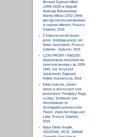
Bernard Zygmunt Milski
(1856-1926) w biografii
Andrzeja Bukowskiego.
Wanda Milska (1911-1994)
jako łączniczka pokoleniowa
w rodzinie Milskich
, Pruszcz
Gdański, 2016
Z Debrzna wśród lasów i
jezior. Antologia poezji
, red.
Adam Jastrzębski, Pruszcz
Gdański - Debrzno, 2016
CZAS PRÓBY I NADZIEI.
Wspomnienia mieszkańców
ziemi kościerskiej z lat 1939-
1945
, red. Krzysztof
Jażdżewski, Rajmund
Knitter, Kościerzyna, 2016
Edda Gutsche,
Zamki i
dwory w dorzeczach rzek
pomorskich. Pomiędzy Regą
a Łebą / Schlösser und
Herrenhäuser im
Stromgebiet pommerscher
Flüsse. Zwischen Rega und
Leba
, Pruszcz Gdański,
2018
Klaus-Dieter Kreplin,
JEDZENIE, PICIE, SPANIE.
Gospody i karczmy w