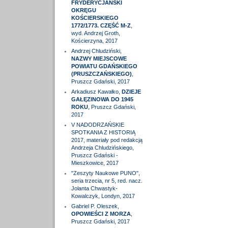
FRYDERYCJAŃSKI
OKRĘGU
KOŚCIERSKIEGO
1772/1773. CZĘŚĆ M-Z
,
wyd. Andrzej Groth,
Kościerzyna, 2017
Andrzej Chludziński,
NAZWY MIEJSCOWE
POWIATU GDAŃSKIEGO
(PRUSZCZAŃSKIEGO)
,
Pruszcz Gdański, 2017
Arkadiusz Kawałko,
DZIEJE
GAŁĘZINOWA DO 1945
ROKU
, Pruszcz Gdański,
2017
V NADODRZAŃSKIE
SPOTKANIA Z HISTORIĄ
2017, materiały pod redakcją
Andrzeja Chludzińskiego,
Pruszcz Gdański -
Mieszkowice, 2017
"Zeszyty Naukowe PUNO",
seria trzecia, nr 5, red. nacz.
Jolanta Chwastyk-
Kowalczyk, Londyn, 2017
Gabriel P. Oleszek,
OPOWIEŚCI Z MORZA
,
Pruszcz Gdański, 2017