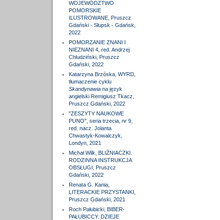
WOJEWÓDZTWO
POMORSKIE
ILUSTROWANE, Pruszcz
Gdański - Słupsk - Gdańsk,
2022
POMORZANIE ZNANI I
NIEZNANI 4, red. Andrzej
Chludziński, Pruszcz
Gdański, 2022
Katarzyna Brzóska, WYRD,
tłumaczenie cyklu
Skandynawia
na język
angielski Remigiusz Tkacz,
Pruszcz Gdański, 2022
"ZESZYTY NAUKOWE
PUNO", seria trzecia, nr 9,
red. nacz. Jolanta
Chwastyk-Kowalczyk,
Londyn, 2021
Michał Wilk, BLIŹNIACZKI.
RODZINNA INSTRUKCJA
OBSŁUGI, Pruszcz
Gdański, 2022
Renata G. Kania,
LITERACKIE PRZYSTANKI,
Pruszcz Gdański, 2021
Roch Pałubicki, BIBER-
PAŁUBICCY. DZIEJE