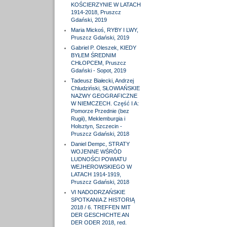
KOŚCIERZYNIE W LATACH
1914-2018, Pruszcz
Gdański, 2019
Maria Mickoś, RYBY I LWY,
Pruszcz Gdański, 2019
Gabriel P. Oleszek, KIEDY
BYŁEM ŚREDNIM
CHŁOPCEM, Pruszcz
Gdański - Sopot, 2019
Tadeusz Białecki, Andrzej
Chludziński, SŁOWIAŃSKIE
NAZWY GEOGRAFICZNE
W NIEMCZECH. Część I A:
Pomorze Przednie (bez
Rugii), Meklemburgia i
Holsztyn, Szczecin -
Pruszcz Gdański, 2018
Daniel Dempc, STRATY
WOJENNE WŚRÓD
LUDNOŚCI POWIATU
WEJHEROWSKIEGO W
LATACH 1914-1919,
Pruszcz Gdański, 2018
VI NADODRZAŃSKIE
SPOTKANIA Z HISTORIĄ
2018 / 6. TREFFEN MIT
DER GESCHICHTE AN
DER ODER 2018, red.