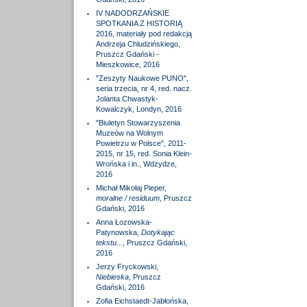
IV NADODRZAŃSKIE
SPOTKANIA Z HISTORIĄ
2016, materiały pod redakcją
Andrzeja Chludzińskiego,
Pruszcz Gdański -
Mieszkowice, 2016
"Zeszyty Naukowe PUNO",
seria trzecia, nr 4, red. nacz.
Jolanta Chwastyk-
Kowalczyk, Londyn, 2016
"Biuletyn Stowarzyszenia
Muzeów na Wolnym
Powietrzu w Polsce", 2011-
2015, nr 15, red. Sonia Klein-
Wrońska i in., Wdzydze,
2016
Michał Mikołaj Pieper,
moralne / residuum
, Pruszcz
Gdański, 2016
Anna Łozowska-
Patynowska,
Dotykając
tekstu...
, Pruszcz Gdański,
2016
Jerzy Fryckowski,
Niebieska
, Pruszcz
Gdański, 2016
Zofia Eichstaedt-Jabłońska,