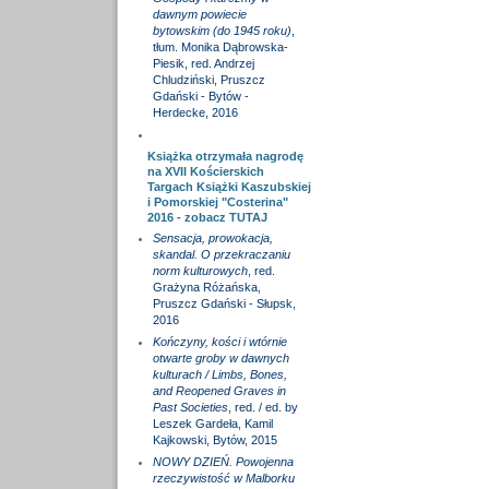
dawnym powiecie
bytowskim (do 1945 roku)
,
tłum. Monika Dąbrowska-
Piesik, red. Andrzej
Chludziński, Pruszcz
Gdański - Bytów -
Herdecke, 2016
Książka otrzymała nagrodę
na XVII Kościerskich
Targach Książki Kaszubskiej
i Pomorskiej "Costerina"
2016 - zobacz
TUTAJ
Sensacja, prowokacja,
skandal. O przekraczaniu
norm kulturowych
, red.
Grażyna Różańska,
Pruszcz Gdański - Słupsk,
2016
Kończyny, kości i wtórnie
otwarte groby w dawnych
kulturach / Limbs, Bones,
and Reopened Graves in
Past Societies
, red. / ed. by
Leszek Gardeła, Kamil
Kajkowski, Bytów, 2015
NOWY DZIEŃ. Powojenna
rzeczywistość w Malborku