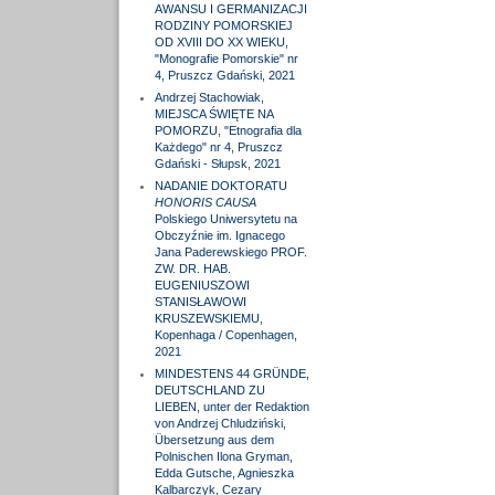
AWANSU I GERMANIZACJI
RODZINY POMORSKIEJ
OD XVIII DO XX WIEKU,
"Monografie Pomorskie" nr
4, Pruszcz Gdański, 2021
Andrzej Stachowiak,
MIEJSCA ŚWIĘTE NA
POMORZU, "Etnografia dla
Każdego" nr 4, Pruszcz
Gdański - Słupsk, 2021
NADANIE DOKTORATU
HONORIS CAUSA
Polskiego Uniwersytetu na
Obczyźnie im. Ignacego
Jana Paderewskiego PROF.
ZW. DR. HAB.
EUGENIUSZOWI
STANISŁAWOWI
KRUSZEWSKIEMU,
Kopenhaga / Copenhagen,
2021
MINDESTENS 44 GRÜNDE,
DEUTSCHLAND ZU
LIEBEN, unter der Redaktion
von Andrzej Chludziński,
Übersetzung aus dem
Polnischen Ilona Gryman,
Edda Gutsche, Agnieszka
Kalbarczyk, Cezary