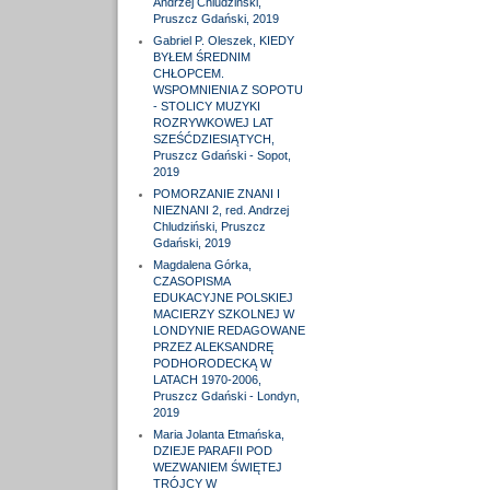
Andrzej Chludziński,
Pruszcz Gdański, 2019
Gabriel P. Oleszek, KIEDY
BYŁEM ŚREDNIM
CHŁOPCEM.
WSPOMNIENIA Z SOPOTU
- STOLICY MUZYKI
ROZRYWKOWEJ LAT
SZEŚĆDZIESIĄTYCH,
Pruszcz Gdański - Sopot,
2019
POMORZANIE ZNANI I
NIEZNANI 2, red. Andrzej
Chludziński, Pruszcz
Gdański, 2019
Magdalena Górka,
CZASOPISMA
EDUKACYJNE POLSKIEJ
MACIERZY SZKOLNEJ W
LONDYNIE REDAGOWANE
PRZEZ ALEKSANDRĘ
PODHORODECKĄ W
LATACH 1970-2006,
Pruszcz Gdański - Londyn,
2019
Maria Jolanta Etmańska,
DZIEJE PARAFII POD
WEZWANIEM ŚWIĘTEJ
TRÓJCY W