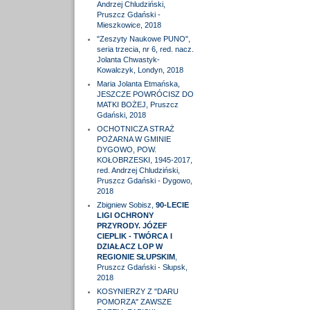
Andrzej Chludziński,
Pruszcz Gdański -
Mieszkowice, 2018
"Zeszyty Naukowe PUNO",
seria trzecia, nr 6, red. nacz.
Jolanta Chwastyk-
Kowalczyk, Londyn, 2018
Maria Jolanta Etmańska,
JESZCZE POWRÓCISZ DO
MATKI BOŻEJ, Pruszcz
Gdański, 2018
OCHOTNICZA STRAŻ
POŻARNA W GMINIE
DYGOWO, POW.
KOŁOBRZESKI, 1945-2017,
red. Andrzej Chludziński,
Pruszcz Gdański - Dygowo,
2018
Zbigniew Sobisz,
90-LECIE
LIGI OCHRONY
PRZYRODY. JÓZEF
CIEPLIK - TWÓRCA I
DZIAŁACZ LOP W
REGIONIE SŁUPSKIM
,
Pruszcz Gdański - Słupsk,
2018
KOSYNIERZY Z "DARU
POMORZA" ZAWSZE