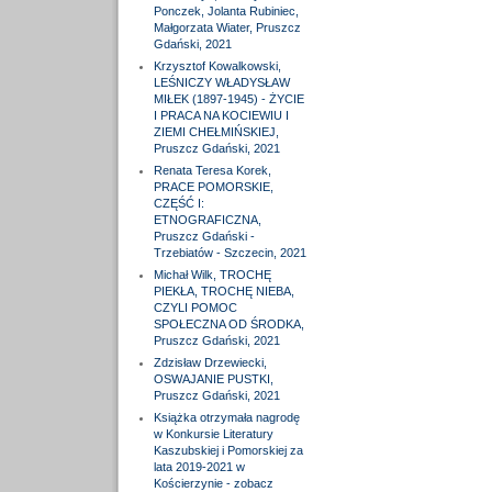
Ponczek, Jolanta Rubiniec,
Małgorzata Wiater, Pruszcz
Gdański, 2021
Krzysztof Kowalkowski,
LEŚNICZY WŁADYSŁAW
MIŁEK (1897-1945) - ŻYCIE
I PRACA NA KOCIEWIU I
ZIEMI CHEŁMIŃSKIEJ,
Pruszcz Gdański, 2021
Renata Teresa Korek,
PRACE POMORSKIE,
CZĘŚĆ I:
ETNOGRAFICZNA,
Pruszcz Gdański -
Trzebiatów - Szczecin, 2021
Michał Wilk, TROCHĘ
PIEKŁA, TROCHĘ NIEBA,
CZYLI POMOC
SPOŁECZNA OD ŚRODKA,
Pruszcz Gdański, 2021
Zdzisław Drzewiecki,
OSWAJANIE PUSTKI,
Pruszcz Gdański, 2021
Książka otrzymała nagrodę
w Konkursie Literatury
Kaszubskiej i Pomorskiej za
lata 2019-2021 w
Kościerzynie - zobacz