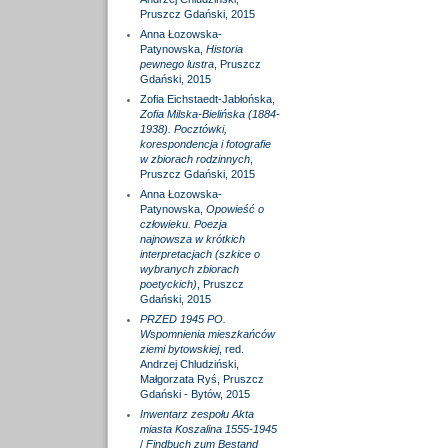
Pruszcz Gdański, 2015
Anna Łozowska-
Patynowska,
Historia
pewnego lustra
, Pruszcz
Gdański, 2015
Zofia Eichstaedt-Jabłońska,
Zofia Milska-Bielińska (1884-
1938). Pocztówki,
korespondencja i fotografie
w zbiorach rodzinnych
,
Pruszcz Gdański, 2015
Anna Łozowska-
Patynowska,
Opowieść o
człowieku. Poezja
najnowsza w krótkich
interpretacjach (szkice o
wybranych zbiorach
poetyckich)
, Pruszcz
Gdański, 2015
PRZED 1945 PO.
Wspomnienia mieszkańców
ziemi bytowskiej
, red.
Andrzej Chludziński,
Małgorzata Ryś, Pruszcz
Gdański - Bytów, 2015
Inwentarz zespołu Akta
miasta Koszalina 1555-1945
/
Findbuch zum Bestand