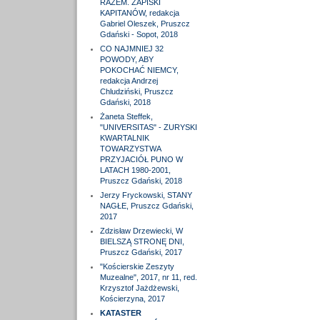
RAZEM. ZAPISKI
KAPITANÓW, redakcja
Gabriel Oleszek, Pruszcz
Gdański - Sopot, 2018
CO NAJMNIEJ 32
POWODY, ABY
POKOCHAĆ NIEMCY,
redakcja Andrzej
Chludziński, Pruszcz
Gdański, 2018
Żaneta Steffek,
"UNIVERSITAS" - ZURYSKI
KWARTALNIK
TOWARZYSTWA
PRZYJACIÓŁ PUNO W
LATACH 1980-2001,
Pruszcz Gdański, 2018
Jerzy Fryckowski, STANY
NAGŁE, Pruszcz Gdański,
2017
Zdzisław Drzewiecki, W
BIELSZĄ STRONĘ DNI,
Pruszcz Gdański, 2017
"Kościerskie Zeszyty
Muzealne", 2017, nr 11, red.
Krzysztof Jażdżewski,
Kościerzyna, 2017
KATASTER