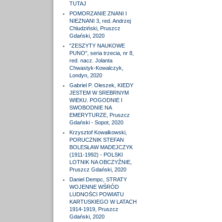
TUTAJ
POMORZANIE ZNANI I
NIEZNANI 3, red. Andrzej
Chludziński, Pruszcz
Gdański, 2020
"ZESZYTY NAUKOWE
PUNO", seria trzecia, nr 8,
red. nacz. Jolanta
Chwastyk-Kowalczyk,
Londyn, 2020
Gabriel P. Oleszek, KIEDY
JESTEM W SREBRNYM
WIEKU. POGODNIE I
SWOBODNIE NA
EMERYTURZE, Pruszcz
Gdański - Sopot, 2020
Krzysztof Kowalkowski,
PORUCZNIK STEFAN
BOLESŁAW MADEJCZYK
(1911-1992) - POLSKI
LOTNIK NA OBCZYŹNIE,
Pruszcz Gdański, 2020
Daniel Dempc, STRATY
WOJENNE WŚRÓD
LUDNOŚCI POWIATU
KARTUSKIEGO W LATACH
1914-1919, Pruszcz
Gdański, 2020