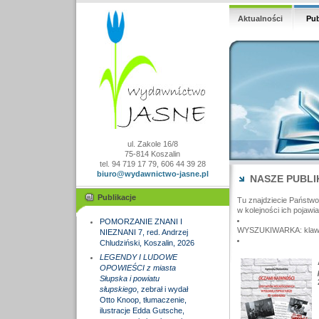
Aktualności
Pub
ul. Zakole 16/8
75-814 Koszalin
tel. 94 719 17 79, 606 44 39 28
biuro@wydawnictwo-jasne.pl
NASZE PUBLI
Publikacje
Tu znajdziecie Państw
w kolejności ich pojawia
POMORZANIE ZNANI I
WYSZUKIWARKA: klawisz
NIEZNANI 7, red. Andrzej
Chludziński, Koszalin, 2026
LEGENDY I LUDOWE
OPOWIEŚCI z miasta
Słupska i powiatu
słupskiego
, zebrał i wydał
Otto Knoop, tłumaczenie,
ilustracje Edda Gutsche,