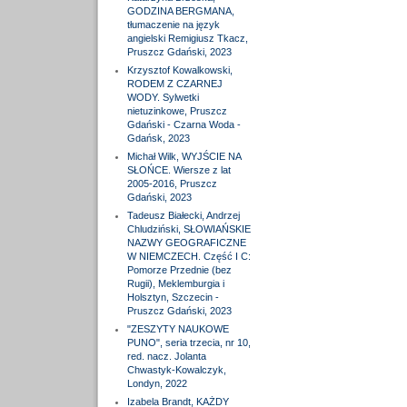
GODZINA BERGMANA,
tłumaczenie na język
angielski Remigiusz Tkacz,
Pruszcz Gdański, 2023
Krzysztof Kowalkowski,
RODEM Z CZARNEJ
WODY. Sylwetki
nietuzinkowe, Pruszcz
Gdański - Czarna Woda -
Gdańsk, 2023
Michał Wilk, WYJŚCIE NA
SŁOŃCE. Wiersze z lat
2005-2016, Pruszcz
Gdański, 2023
Tadeusz Białecki, Andrzej
Chludziński, SŁOWIAŃSKIE
NAZWY GEOGRAFICZNE
W NIEMCZECH. Część I C:
Pomorze Przednie (bez
Rugii), Meklemburgia i
Holsztyn, Szczecin -
Pruszcz Gdański, 2023
"ZESZYTY NAUKOWE
PUNO", seria trzecia, nr 10,
red. nacz. Jolanta
Chwastyk-Kowalczyk,
Londyn, 2022
Izabela Brandt, KAŻDY