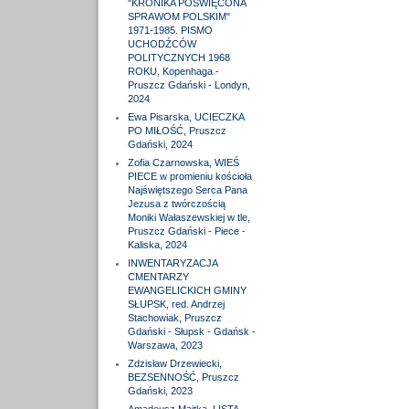
"KRONIKA POŚWIĘCONA
SPRAWOM POLSKIM"
1971-1985. PISMO
UCHODŹCÓW
POLITYCZNYCH 1968
ROKU, Kopenhaga -
Pruszcz Gdański - Londyn,
2024
Ewa Pisarska, UCIECZKA
PO MIŁOŚĆ, Pruszcz
Gdański, 2024
Zofia Czarnowska, WIEŚ
PIECE w promieniu kościoła
Najświętszego Serca Pana
Jezusa z twórczością
Moniki Wałaszewskiej w tle,
Pruszcz Gdański - Piece -
Kaliska, 2024
INWENTARYZACJA
CMENTARZY
EWANGELICKICH GMINY
SŁUPSK, red. Andrzej
Stachowiak, Pruszcz
Gdański - Słupsk - Gdańsk -
Warszawa, 2023
Zdzisław Drzewiecki,
BEZSENNOŚĆ, Pruszcz
Gdański, 2023