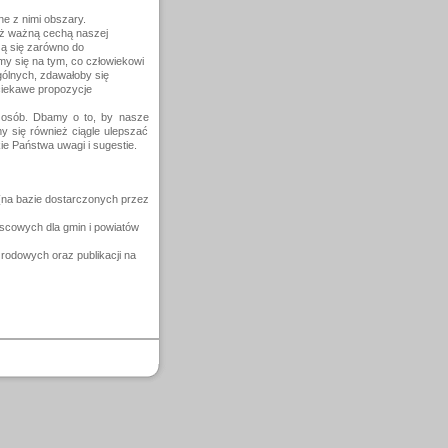
e z nimi obszary.
eż ważną cechą naszej
zą się zarówno do
my się na tym, co człowiekowi
gólnych, zdawałoby się
ciekawe propozycje
 osób. Dbamy o to, by nasze
y się również ciągle ulepszać
e Państwa uwagi i sugestie.
 (na bazie dostarczonych przez
scowych dla gmin i powiatów
odowych oraz publikacji na