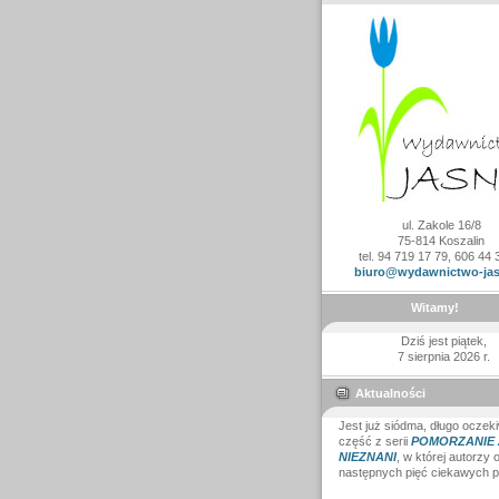
ul. Zakole 16/8
75-814 Koszalin
tel. 94 719 17 79, 606 44 
biuro@wydawnictwo-jas
Witamy!
Dziś jest piątek,
7 sierpnia 2026 r.
Aktualności
Jest już siódma, długo oczek
część z serii
POMORZANIE Z
NIEZNANI
, w której autorzy o
następnych pięć ciekawych p