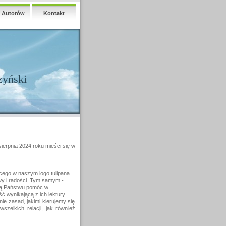
a Autorów
Kontakt
zyński
rpnia 2024 roku mieści się w
ącego w naszym logo tulipana
wy i radości. Tym samym -
ją Państwu pomóc w
ć wynikającą z ich lektury.
nie zasad, jakimi kierujemy się
szelkich relacji, jak również