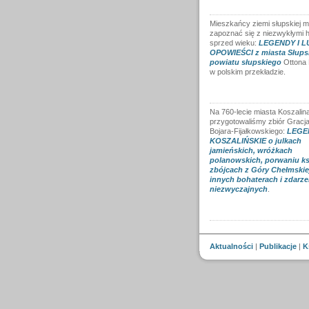
Mieszkańcy ziemi słupskiej 
zapoznać się z niezwykłymi h
sprzed wieku:
LEGENDY I 
OPOWIEŚCI z miasta Słupsk
powiatu słupskiego
Ottona
w polskim przekładzie.
Na 760-lecie miasta Koszalin
przygotowaliśmy zbiór Gracj
Bojara-Fijałkowskiego:
LEGE
KOSZALIŃSKIE o julkach
jamieńskich, wróżkach
polanowskich, porwaniu ksi
zbójcach z Góry Chełmskiej
innych bohaterach i zdarze
niezwyczajnych
.
Aktualności
|
Publikacje
|
K