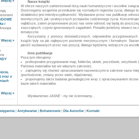
Więcej »
Nasze książki
W sferze naszych zainteresowań leżą nauki humanistyczne i wszelkie związan
Dostrzegamy wzajemne przenikanie się rozmaitych regionów życia, dlatego t
mogą
działalności jest interdyscyplinarność. Wydawane przez nas publikacje odnos
istoriami
teoretycznych, jak i praktycznych przejawów codziennego życia. Koncentruje
LUDOWE
najbliższe, zatem proponowane przez nas serie odnosić się będą do poszcze
a i
zwyczajnych, często ignorowanych zagadnień. Ponadto jesteśmy otwarci na 
 Knoopa
tematyczne.
Korzystamy z pomocy doświadczonych, odpowiednio przygotowanych
Więcej »
książki były na jak najlepszym poziomie merytorycznym i formalnym. Staram
jakość wydawanych przez nas pozycji, dlatego będziemy wdzięczni za wszelki
a
Inne publikacje
ana
Poza tym oferujemy:
NDY
profesjonalne przygotowanie map, folderów, ulotek, pocztówek, wizytówek
Państwa materiałów lub we własnym zakresie);
zajmujemy się również opracowaniami nazewniczymi w zakresie nazw miej
ęcia,
(pochodzenie, zmiany przez wieki, objaśnienia);
 oraz o
proponujemy także badania genealogiczne wraz z opracowywaniem drzew r
niach
bazie takich materiałów.
Więcej »
Wydawnictwo JASNE - my nie ściemniamy...
sięgarnia
|
Antykwariat
|
Bohaterowie
|
Dla Autorów
|
Kontakt