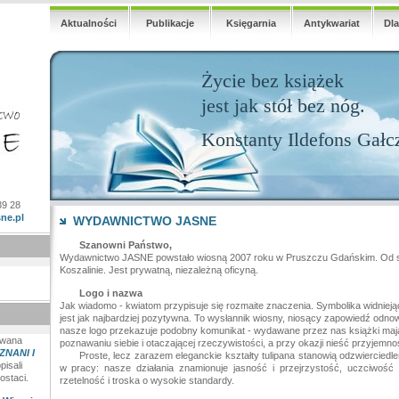
Aktualności
Publikacje
Księgarnia
Antykwariat
Dl
Życie bez książek
jest jak stół bez nóg.
Konstanty Ildefons Gałc
39 28
ne.pl
WYDAWNICTWO JASNE
Szanowni Państwo,
Wydawnictwo JASNE powstało wiosną 2007 roku w Pruszczu Gdańskim. Od sie
Koszalinie. Jest prywatną, niezależną oficyną.
Logo i nazwa
Jak wiadomo - kwiatom przypisuje się rozmaite znaczenia. Symbolika widniej
jest jak najbardziej pozytywna. To wysłannik wiosny, niosący zapowiedź odno
nasze logo przekazuje podobny komunikat - wydawane przez nas książki ma
iwana
poznawaniu siebie i otaczającej rzeczywistości, a przy okazji nieść przyjemnoś
NANI I
Proste, lecz zarazem eleganckie kształty tulipana stanowią odzwierciedle
pisali
w pracy: nasze działania znamionuje jasność i przejrzystość, uczciwość w
ostaci.
rzetelność i troska o wysokie standardy.