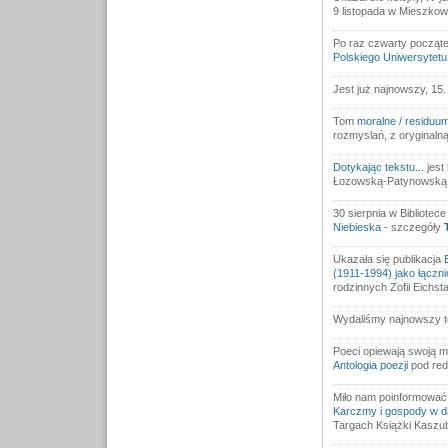
9 listopada w Mieszkow
Po raz czwarty począte
Polskiego Uniwersytet
Jest już najnowszy, 15
Tom
moralne / residuu
rozmyslań, z oryginalną
Dotykając tekstu...
jest
Łozowską-Patynowską
30 sierpnia w Bibliote
Niebieska
- szczegóły
Ukazała się publikacja
(1911-1994) jako łączni
rodzinnych Zofii Eichsta
Wydaliśmy najnowszy t
Poeci opiewają swoją m
Antologia poezji
pod red
Miło nam poinformować,
Karczmy i gospody w d
Targach Książki Kaszub