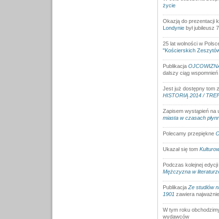
życie
Okazją do prezentacji 
Londynie
był jubileusz 7
25 lat wolności w Pols
"Kościerskich Zeszytó
Publikacja
OJCOWIZNA. 
dalszy ciąg wspomnień r
Jest już dostępny tom 
HISTORIĄ 2014 / TR
Zapisem wystąpień na u
miasta w czasach płyn
Polecamy przepiękne
O
Ukazał się tom
Kulturo
Podczas kolejnej edycj
Mężczyzna w literaturze
Publikacja
Ze studiów n
1901
zawiera najważnie
W tym roku obchodzim
wydawców