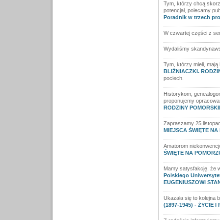
Tym, którzy chcą skorz
potencjał, polecamy pub
Poradnik w trzech pr
W czwartej części z ser
Wydaliśmy skandynawsk
Tym, którzy mieli, mają 
BLIŹNIACZKI. RODZ
pociech.
Historykom, genealogo
proponujemy opracowan
RODZINY POMORSKIEJ
Zapraszamy 25 listopad
MIEJSCA ŚWIĘTE N
Amatorom niekonwencjo
ŚWIĘTE NA POMORZ
Mamy satysfakcję, że w
Polskiego Uniwersyte
EUGENIUSZOWI STA
Ukazała się to kolejna
(1897-1945) - ŻYCIE