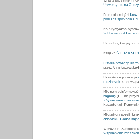
Wraz z początkiem now
Uniwersytetu na Obczy
Promocja książki
Kosza
podczas spotkania z aut
Na turystyczne wypra
Schlösser und Herrenh
Ukazał się kolejny tom
Książka
ŚLEDŹ a SPR
Historia pewnego lustra
przez Annę Łozowską-
Ukazała się publikacja
rodzinnych
, stanowiąca
Miło nam poinformować
nagrodę
(I i II nie przy
Wspomnienia mieszkańc
Kaszubskiej i Pomorsk
Miłośnikom poezji i kry
człowieku. Poezja najn
W Muzeum Zachodniokas
Wspomnienia mieszkańc