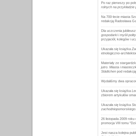
Po raz pierwszy po pol
rolnych na przykładzie 
Na 700-lecie miasta Sz
redakcją Radosława Ga
Dla uczczenia jubileus
gospodarki i myśli polit
przyjaciół, kolegów i uc
Ukazała się książka
Za
etnologiczno-architekt
Materiały ze stargardzk
jutro. Miasta i miaste
Städtchen
pod redakcją 
Wydaliśmy dwa opracow
Ukazała się książka
Le
zbiorem artykułów omaw
Ukazała się książka
St
zachodniopomorskiego
26 listopada 2009 roku
promocja VIII tomu "Dz
Jest nasza kolejna pub