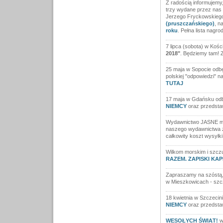
Z radością informujemy,
trzy wydane przez nas 
Jerzego Fryckowskieg
(pruszczańskiego)
, n
roku
. Pełna lista nagr
7 lipca (sobota) w Koś
2018"
. Będziemy tam! 
25 maja w Sopocie odbę
polskiej "odpowiedzi" na
TUTAJ
17 maja w Gdańsku odb
NIEMCY
oraz przedstaw
Wydawnictwo JASNE ma j
naszego wydawnictwa z
całkowity koszt wysyłki 
Wilkom morskim i szc
RAZEM. ZAPISKI KA
Zapraszamy na szóstą
w Mieszkowicach - sz
18 kwietnia w Szczecini
NIEMCY
oraz przedstaw
WESOŁYCH ŚWIĄT!
w