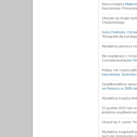
Nasza książka
Malarze
Kaszubskiej i Pomorski
Ukazało się drugie wyd
Chludzińskiego
Góra Chełmska. Od miej
"Etnografia dla każdego
Wydaliśmy pierwszy tom
We współpracy z Urzęde
Czerniakowskiej
Jan He
Kolejny rok rozpoczęl
kaszubskiej. Synkretyc
Opublikowaliśmy oprac
na Pomorzu w 1909 ro
Wydaliśmy książkę And
22 grudnia 2010 roku w
jesteśmy współtwórcam
Ukazał się 4. numer "
Wydaliśmy książkę
W po
nach der historischen Id