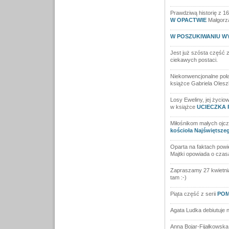
Prawdziwą historię z 1
W OPACTWIE
Małgorza
W POSZUKIWANIU W
Jest już szósta część z
ciekawych postaci.
Niekonwencjonalne poł
książce Gabriela Oles
Losy Eweliny, jej życio
w książce
UCIECZKA 
Miłośnikom małych ojc
kościoła Najświętsze
Oparta na faktach pow
Majtki opowiada o czasa
Zapraszamy 27 kwietni
tam :-)
Piąta część z serii
POM
Agata Ludka debiutuje 
Anna Bojar-Fijałkowska,