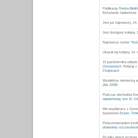
Publikacja
Tomira Bieli
Eichstaedt-Jabłońskiej
Jest już najnowszy, 14
Jest dostępny kolejny,
Najnowszy numer
"Koś
Ukazał się kolejny, 14.
15 października odbyła 
Ossowskich
. Relację 
Chojnicach
Wydaliśmy niemiecką we
(bis 1939)
Podczas obchodów Eurpe
sławieńskiej
, tom XI:
Oś
We współpracy z Genea
bytowskim
Essen, Trin
Podsumownaniem konfer
drawskiej i szczecinec
Po kilku latach przerw