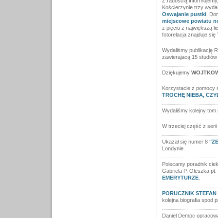
Z radością informujemy
Kościerzynie trzy wyda
Oswajanie pustki
, Do
miejscowe powiatu n
z pięciu z największą 
fotorelacja znajduje się
Wydaliśmy publikację 
zawierajacą 15 studiów
Dziękujemy
WOJTKOW
Korzystacie z pomocy s
TROCHĘ NIEBA, CZ
Wydaliśmy kolejny tom 
W trzeciej część z seri
Ukazał się numer 8
"Z
Londynie.
Polecamy poradnik ciek
Gabriela P. Oleszka pt.
EMERYTURZE
.
PORUCZNIK STEFAN 
kolejna biografia spod 
Daniel Dempc opracował 