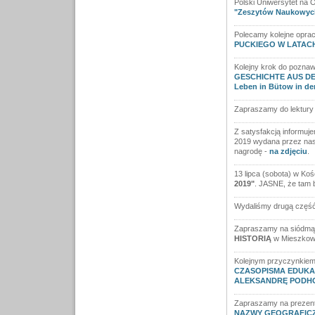
Polski Uniwersytet na 
"Zeszytów Naukowy
Polecamy kolejne opra
PUCKIEGO W LATACH
Kolejny krok do poznaw
GESCHICHTE AUS DEM
Leben in Bütow in de
Zapraszamy do lektury
Z satysfakcją informuje
2019 wydana przez nas 
nagrodę -
na zdjęciu
.
13 lipca (sobota) w Ko
2019"
. JASNE, że tam 
Wydaliśmy drugą część 
Zapraszamy na siódmą,
HISTORIĄ
w Mieszkowi
Kolejnym przyczynkiem 
CZASOPISMA EDUKA
ALEKSANDRĘ PODHO
Zapraszamy na prezenta
NAZWY GEOGRAFICZNE 