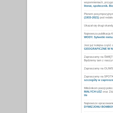
wspomnieniach, przygo
literat, społecznik. B
Plonem posympozyjnym
(1933-2021)
pod redakc
Ukazał się drugi skand
Najnowsza publikacja K
WODY. Sylwetki niet
Jest już kolejna część 
GEOGRAFICZNE W NIEM
Zapraszamy na ŚWIĘTO 
Będziemy tam z naszymi
Zapraszamy na OLIWSK
Zapraszamy na SPOTKANI
szczegóły w zaprosz
Miłośnikom poezji pole
MAŁYCH ŁEZ
oraz Zdz
tle
Najnowsze opracowani
DYWIZJONU BOMB