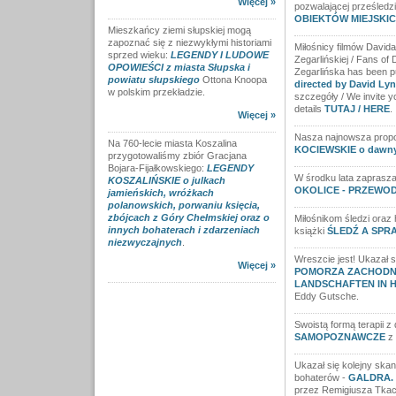
Więcej »
pozwalającej prześledzi
OBIEKTÓW MIEJSKICH 
Mieszkańcy ziemi słupskiej mogą
zapoznać się z niezwykłymi historiami
Miłośnicy filmów David
sprzed wieku:
LEGENDY I LUDOWE
Zegarlińskiej / Fans of
OPOWIEŚCI z miasta Słupska i
Zegarlińska has been p
powiatu słupskiego
Ottona Knoopa
directed by David Ly
w polskim przekładzie.
szczegóły / We invite y
details
TUTAJ / HERE
.
Więcej »
Nasza najnowsza propo
Na 760-lecie miasta Koszalina
KOCIEWSKIE o dawnych
przygotowaliśmy zbiór Gracjana
Bojara-Fijałkowskiego:
LEGENDY
W środku lata zaprasza
KOSZALIŃSKIE o julkach
OKOLICE - PRZEWODNIK
jamieńskich, wróżkach
polanowskich, porwaniu księcia,
zbójcach z Góry Chełmskiej oraz o
Miłośnikom śledzi oraz h
innych bohaterach i zdarzeniach
książki
ŚLEDŹ A SPR
niezwyczajnych
.
Wreszcie jest! Ukazał s
Więcej »
POMORZA ZACHODNIEG
LANDSCHAFTEN IN HINT
Eddy Gutsche.
Swoistą formą terapii z 
SAMOPOZNAWCZE
z 
Ukazał się kolejny skan
bohaterów -
GALDRA. 
przez Remigiusza Tkac