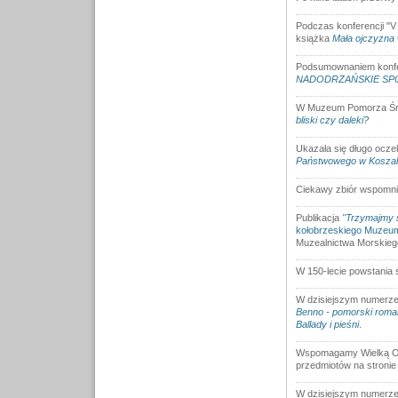
Podczas konferencji "V
książka
Mała ojczyzna 
Podsumownaniem konfere
NADODRZAŃSKIE SPO
W Muzeum Pomorza Środ
bliski czy daleki?
Ukazała się długo ocze
Państwowego w Koszali
Ciekawy zbiór wspomni
Publikacja
"Trzymajmy s
kołobrzeskiego Muzeu
Muzealnictwa Morskieg
W 150-lecie powstania 
W dzisiejszym numerze 
Benno - pomorski roma
Ballady i pieśni
.
Wspomagamy Wielką Ork
przedmiotów na stronie
W dzisiejszym numerze 