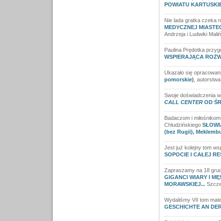
POWIATU KARTUSKIE
Nie lada gratka czeka n
MEDYCZNEJ MIASTEC
Andrzeja i Ludwiki Mali
Paulina Prędotka przy
WSPIERAJĄCA ROZW
Ukazało się opracowan
pomorskie)
, autorstwa
Swoje doświadczenia w 
CALL CENTER
OD Ś
Badaczom i miłośnikom 
Chludzińskiego
SŁOWI
(bez Rugii), Meklembu
Jest już kolejny tom w
SOPOCIE I CAŁEJ RE
Zapraszamy na 18 grudn
GIGANCI WIARY I M
MORAWSKIEJ...
Szcze
Wydaliśmy VII tom mate
GESCHICHTE AN DE