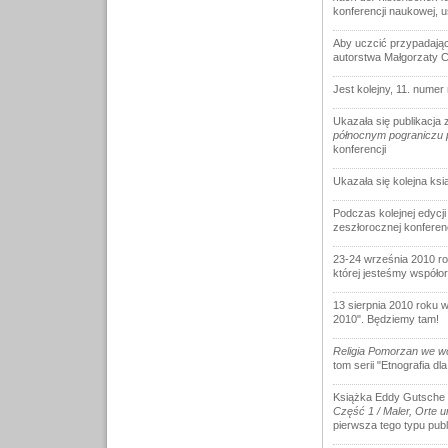
konferencji naukowej, uś
Aby uczcić przypadając
autorstwa Małgorzaty 
Jest kolejny, 11. nume
Ukazała się publikacj
północnym pograniczu 
konferencji
Ukazała się kolejna ksi
Podczas kolejnej edycji
zeszłorocznej konferenc
23-24 września 2010 rok
której jesteśmy współo
13 sierpnia 2010 roku 
2010". Będziemy tam!
Religia Pomorzan we w
tom serii "Etnografia dl
Książka Eddy Gutsche
Część 1 / Maler, Orte u
pierwsza tego typu pub