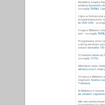
Wydaliśmy książkę Klau
powiecie bytowskim (do
szczegóły
TUTAJ
. Zap
4 lipca w Kościerzynie 
przygotowanej przez n
lat 1939-1945
- szczeg
9 maja w Bibliotece Uni
tam! - szczegóły
TUTA
Przygotowany przez na
częścią wernisażu wys
ramach
obchodów 730-l
22 kwietnia odbyła się
szczegóły
TUTAJ
.
Miłośnikom nauki i bada
altimetrycznych zmian
23 marca w Bibliotece 
książkami:
Studnia cza
Trójmiasta
.
W Bibliotece w Sztumie 
jak odnaleźć zagubion
Miło nam poinformować,
Grunwaldzkiej 23 w Pr