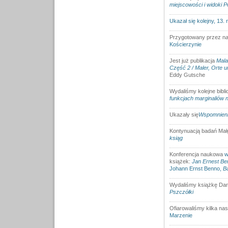
miejscowości i widoki 
Ukazał się kolejny, 13.
Przygotowany przez n
Kościerzynie
Jest już publikacja
Mala
Część 2 / Maler, Orte u
Eddy Gutsche
Wydaliśmy kolejne bibli
funkcjach marginaliów 
Ukazały się
Wspomnienia
Kontynuacją badań Małg
ksiąg
Konferencja naukowa
w
książek:
Jan Ernest Be
Johann Ernst Benno,
Ba
Wydaliśmy książkę Dari
Pszczółki
Ofiarowaliśmy kilka na
Marzenie