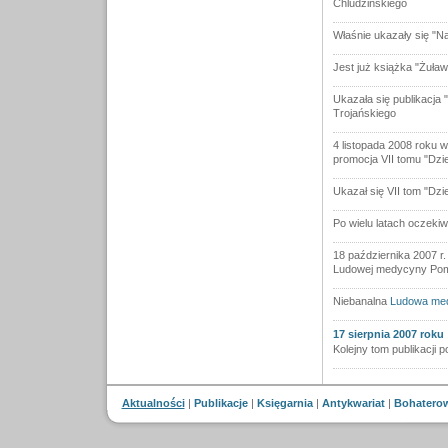
Chludzińskiego
Właśnie ukazały się "N
Jest już książka "Żuła
Ukazała się publikacja 
Trojańskiego
4 listopada 2008 roku w
promocja VII tomu "Dzie
Ukazał się VII tom "Dzi
Po wielu latach oczekiw
18 października 2007 r
Ludowej medycyny Po
Niebanalna
Ludowa me
17 sierpnia 2007 roku
Kolejny tom publikacji 
Aktualności
|
Publikacje
|
Księgarnia
|
Antykwariat
|
Bohatero