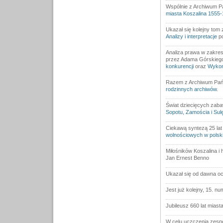
Wspólnie z Archiwum P
miasta Koszalina 1555-
Ukazał się kolejny tom
Analizy i interpretacje
po
Analiza prawa w zakres
przez Adama Górskieg
konkurencji
oraz
Wykon
Razem z Archiwum Pań
rodzinnych archiwów
.
Świat dziecięcych zabaw
Sopotu, Zamościa i Sul
Ciekawą syntezą 25 lat 
wolnościowych w polski
Miłośników Koszalina i 
Jan Ernest Benno
Ukazał się od dawna o
Jest już kolejny, 15. n
Jubileusz 660 lat mias
W celu uczczenia zesp