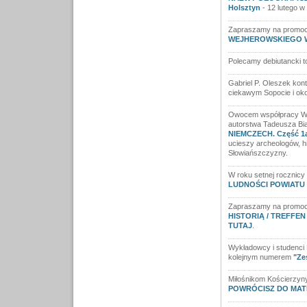
Holsztyn
- 12 lutego w
Zapraszamy na promoc
WEJHEROWSKIEGO W 
Polecamy debiutancki t
Gabriel P. Oleszek kon
ciekawym Sopocie i oko
Owocem współpracy Wy
autorstwa Tadeusza Bia
NIEMCZECH. Część 1a:
ucieszy archeologów, h
Słowiańszczyzny.
W roku setnej rocznicy
LUDNOŚCI POWIATU 
Zapraszamy na promocj
HISTORIĄ / TREFFE
TUTAJ
.
Wykładowcy i studenci 
kolejnym numerem
"Ze
Miłośnikom Kościerzyny 
POWRÓCISZ DO MAT