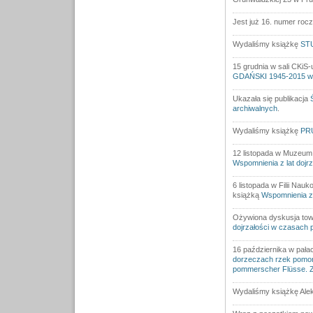
Jest już 16. numer roc
Wydaliśmy książkę
STU
15 grudnia w sali CKiS-
GDAŃSKI 1945-2015 we
Ukazała się publikacja
archiwalnych
.
Wydaliśmy książkę
PRU
12 listopada w Muzeum 
Wspomnienia z lat doj
6 listopada w Filii Na
książką
Wspomnienia z 
Ożywiona dyskusja tow
dojrzałości w czasach
16 października w pała
dorzeczach rzek pomor
pommerscher Flüsse. 
Wydaliśmy książkę Ale