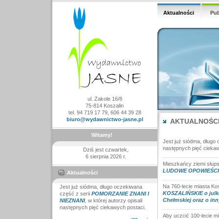
Aktualności
Pub
ul. Zakole 16/8
75-814 Koszalin
tel. 94 719 17 79, 606 44 39 28
biuro@wydawnictwo-jasne.pl
AKTUALNOŚC
Witamy!
Jest już siódma, długo
następnych pięć ciekaw
Dziś jest czwartek,
6 sierpnia 2026 r.
Mieszkańcy ziemi słups
LUDOWE OPOWIEŚCI z 
Aktualności
Na 760-lecie miasta Ko
Jest już siódma, długo oczekiwana
KOSZALIŃSKIE o julka
część z serii
POMORZANIE ZNANI I
Chełmskiej oraz o in
NIEZNANI
, w której autorzy opisali
następnych pięć ciekawych postaci.
Aby uczcić 100-lecie m