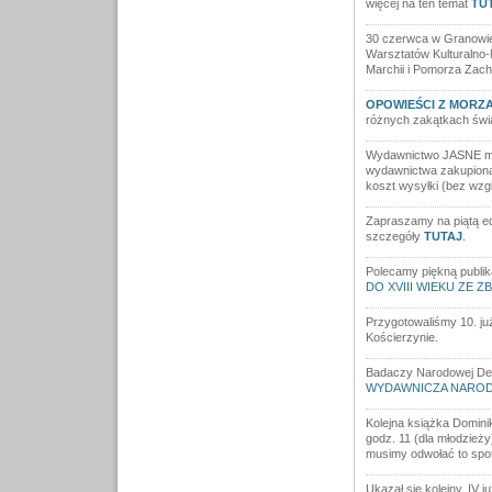
więcej na ten temat
TU
30 czerwca w Granowie
Warsztatów Kultural
Marchii i Pomorza Zac
OPOWIEŚCI Z MORZ
różnych zakątkach świ
Wydawnictwo JASNE ma 1
wydawnictwa zakupiona 
koszt wysyłki (bez wzglę
Zapraszamy na piątą 
szczegóły
TUTAJ
.
Polecamy piękną publik
DO XVIII WIEKU ZE 
Przygotowaliśmy 10. j
Kościerzynie.
Badaczy Narodowej Dem
WYDAWNICZA NARODO
Kolejna książka Dominik
godz. 11 (dla młodzieży
musimy odwołać to spot
Ukazał sie kolejny, IV 