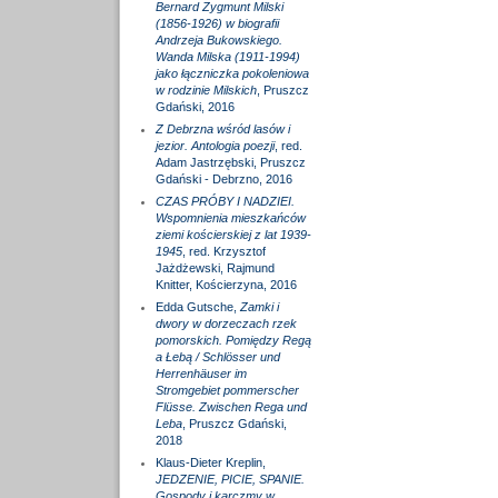
Bernard Zygmunt Milski
(1856-1926) w biografii
Andrzeja Bukowskiego.
Wanda Milska (1911-1994)
jako łączniczka pokoleniowa
w rodzinie Milskich
, Pruszcz
Gdański, 2016
Z Debrzna wśród lasów i
jezior. Antologia poezji
, red.
Adam Jastrzębski, Pruszcz
Gdański - Debrzno, 2016
CZAS PRÓBY I NADZIEI.
Wspomnienia mieszkańców
ziemi kościerskiej z lat 1939-
1945
, red. Krzysztof
Jażdżewski, Rajmund
Knitter, Kościerzyna, 2016
Edda Gutsche,
Zamki i
dwory w dorzeczach rzek
pomorskich. Pomiędzy Regą
a Łebą / Schlösser und
Herrenhäuser im
Stromgebiet pommerscher
Flüsse. Zwischen Rega und
Leba
, Pruszcz Gdański,
2018
Klaus-Dieter Kreplin,
JEDZENIE, PICIE, SPANIE.
Gospody i karczmy w