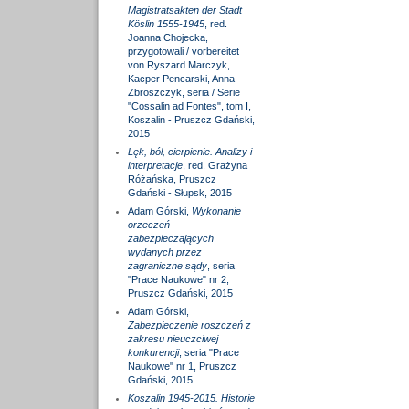
Magistratsakten der Stadt
Köslin 1555-1945
, red.
Joanna Chojecka,
przygotowali / vorbereitet
von Ryszard Marczyk,
Kacper Pencarski, Anna
Zbroszczyk, seria / Serie
"Cossalin ad Fontes", tom I,
Koszalin - Pruszcz Gdański,
2015
Lęk, ból, cierpienie. Analizy i
interpretacje
, red. Grażyna
Różańska, Pruszcz
Gdański - Słupsk, 2015
Adam Górski,
Wykonanie
orzeczeń
zabezpieczających
wydanych przez
zagraniczne sądy
, seria
"Prace Naukowe" nr 2,
Pruszcz Gdański, 2015
Adam Górski,
Zabezpieczenie roszczeń z
zakresu nieuczciwej
konkurencji
, seria "Prace
Naukowe" nr 1, Pruszcz
Gdański, 2015
Koszalin 1945-2015. Historie