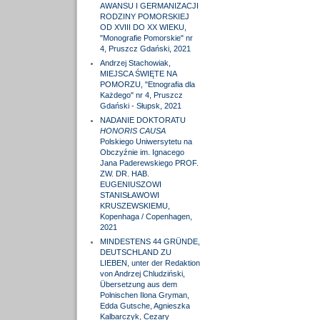
AWANSU I GERMANIZACJI
RODZINY POMORSKIEJ
OD XVIII DO XX WIEKU,
"Monografie Pomorskie" nr
4, Pruszcz Gdański, 2021
Andrzej Stachowiak,
MIEJSCA ŚWIĘTE NA
POMORZU, "Etnografia dla
Każdego" nr 4, Pruszcz
Gdański - Słupsk, 2021
NADANIE DOKTORATU
HONORIS CAUSA
Polskiego Uniwersytetu na
Obczyźnie im. Ignacego
Jana Paderewskiego PROF.
ZW. DR. HAB.
EUGENIUSZOWI
STANISŁAWOWI
KRUSZEWSKIEMU,
Kopenhaga / Copenhagen,
2021
MINDESTENS 44 GRÜNDE,
DEUTSCHLAND ZU
LIEBEN, unter der Redaktion
von Andrzej Chludziński,
Übersetzung aus dem
Polnischen Ilona Gryman,
Edda Gutsche, Agnieszka
Kalbarczyk, Cezary