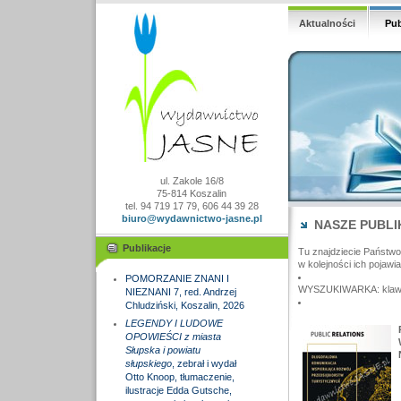
Aktualności
Pub
ul. Zakole 16/8
75-814 Koszalin
tel. 94 719 17 79, 606 44 39 28
biuro@wydawnictwo-jasne.pl
NASZE PUBLI
Publikacje
Tu znajdziecie Państw
w kolejności ich pojawia
POMORZANIE ZNANI I
WYSZUKIWARKA: klawisz
NIEZNANI 7, red. Andrzej
Chludziński, Koszalin, 2026
LEGENDY I LUDOWE
OPOWIEŚCI z miasta
Słupska i powiatu
słupskiego
, zebrał i wydał
Otto Knoop, tłumaczenie,
ilustracje Edda Gutsche,