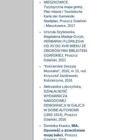
MIESZKOWICE.
Turystyczna mapa gminy.
Plan miasta / Touristische
Karte der Gemeinde.
Stadtplan, Pruszcz Gdański
- Mieszkowice, 2017
Urszula Szybowska,
Magdalena Madeja-Grzyb,
HERBARIA I FLORILEGIA
OD XV DO XVIII WIEKU ZE
ZBIORÓW PAN BIBLIOTEKI
GDAŃSKIEJ, Pruszcz
Gdański, 2021
"Kościerskie Zeszyty
Muzealne", 2016, nr 10, red.
Krzysztof Jażdżewski,
Kościerzyna, 2016
Aleksandra Lubczyńska,
DZIAŁALNOŚĆ
WYDAWNICZA
NARODOWEJ
DEMOKRACJI W GALICJI
W DOBIE AUTONOMII
(1892-1914), Pruszcz
Gdański, 2016
Dominika Kraska,
MIA.
Opowieść o dzieciństwie
mojej babci
, Pruszcz
Gdański, 2016