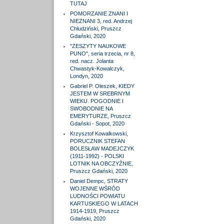
TUTAJ
POMORZANIE ZNANI I
NIEZNANI 3, red. Andrzej
Chludziński, Pruszcz
Gdański, 2020
"ZESZYTY NAUKOWE
PUNO", seria trzecia, nr 8,
red. nacz. Jolanta
Chwastyk-Kowalczyk,
Londyn, 2020
Gabriel P. Oleszek, KIEDY
JESTEM W SREBRNYM
WIEKU. POGODNIE I
SWOBODNIE NA
EMERYTURZE, Pruszcz
Gdański - Sopot, 2020
Krzysztof Kowalkowski,
PORUCZNIK STEFAN
BOLESŁAW MADEJCZYK
(1911-1992) - POLSKI
LOTNIK NA OBCZYŹNIE,
Pruszcz Gdański, 2020
Daniel Dempc, STRATY
WOJENNE WŚRÓD
LUDNOŚCI POWIATU
KARTUSKIEGO W LATACH
1914-1919, Pruszcz
Gdański, 2020