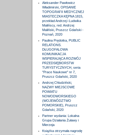
Aleksander Pawłowicz
Władimirski, OPISANIE
TOPOGRAFII MEDYCZNEJ
MIASTECZKA KĘPNA 1815,
przekład Andrzej i Ludwika
Malińscy, red. Andrzej
Maliński, Pruszcz Gdański -
Poznań, 2020
Paulina Prędotka, PUBLIC
RELATIONS.
DŁUGOFALOWA
KOMUNIKACJA
WSPIERAJĄCA ROZWÓJ
PRZEDSIĘBIORSTW
TURYSTYCZNYCH, seria
"Prace Naukowe" nr 7,
Pruszcz Gdański, 2020
Andrzej Chludziński,
NAZWY MIEJSCOWE
POWIATU
NOWODWORSKIEGO
(WOJEWÓDZTWO
POMORSKIE), Pruszcz
Gdański, 2020
Partner wydania: Lokalna
Grupa Działania Żuławy i
Mierzeja
Książka otrzymała nagrodę