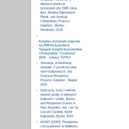
dawnym powiecie
bytowskim (do 1945 roku)
,
tłum. Monika Dąbrowska-
Piesik, red. Andrzej
Chludziński, Pruszcz
Gdański - Bytów -
Herdecke, 2016
Książka otrzymała nagrodę
na XVII Kościerskich
Targach Książki Kaszubskiej
i Pomorskiej "Costerina"
2016 - zobacz
TUTAJ
Sensacja, prowokacja,
skandal. O przekraczaniu
norm kulturowych
, red.
Grażyna Różańska,
Pruszcz Gdański - Słupsk,
2016
Kończyny, kości i wtórnie
otwarte groby w dawnych
kulturach / Limbs, Bones,
and Reopened Graves in
Past Societies
, red. / ed. by
Leszek Gardeła, Kamil
Kajkowski, Bytów, 2015
NOWY DZIEŃ. Powojenna
rzeczywistość w Malborku