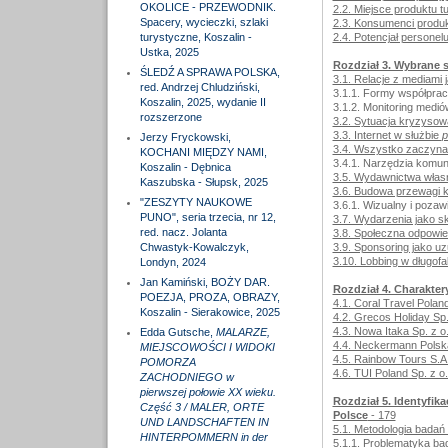
OKOLICE - PRZEWODNIK.
2.2. Miejsce produktu t
Spacery, wycieczki, szlaki
2.3. Konsumenci produk
turystyczne, Koszalin -
2.4. Potencjał personel
Ustka, 2025
Rozdział 3. Wybrane 
ŚLEDŹ A SPRAWA POLSKA,
3.1. Relacje z mediami
red. Andrzej Chludziński,
3.1.1. Formy współprac
Koszalin, 2025, wydanie II
3.1.2. Monitoring medió
rozszerzone
3.2. Sytuacja kryzysow
3.3. Internet w służbie
p
Jerzy Fryckowski,
3.4. Wszystko zaczyna 
KOCHANI MIĘDZY NAMI,
3.4.1. Narzędzia komun
Koszalin - Dębnica
3.5. Wydawnictwa własne 
Kaszubska - Słupsk, 2025
3.6. Budowa przewagi k
"ZESZYTY NAUKOWE
3.6.1. Wizualny i pozawi
PUNO", seria trzecia, nr 12,
3.7. Wydarzenia jako sk
red. nacz. Jolanta
3.8. Społeczna odpowied
Chwastyk-Kowalczyk,
3.9. Sponsoring jako uz
3.10. Lobbing w długofa
Londyn, 2024
Jan Kamiński, BOŻY DAR.
Rozdział 4. Charakter
POEZJA, PROZA, OBRAZY,
4.1. Coral Travel Poland
Koszalin - Sierakowice, 2025
4.2. Grecos Holiday Sp.
4.3. Nowa Itaka Sp. z o.
Edda Gutsche,
MALARZE,
4.4. Neckermann Polska
MIEJSCOWOŚCI I WIDOKI
4.5. Rainbow Tours S.A.
POMORZA
4.6. TUI Poland Sp. z o.
ZACHODNIEGO w
pierwszej połowie XX wieku.
Rozdział 5. Identyfika
Część 3 / MALER, ORTE
Polsce
- 179
UND LANDSCHAFTEN IN
5.1. Metodologia badań
HINTERPOMMERN in der
5.1.1. Problematyka ba