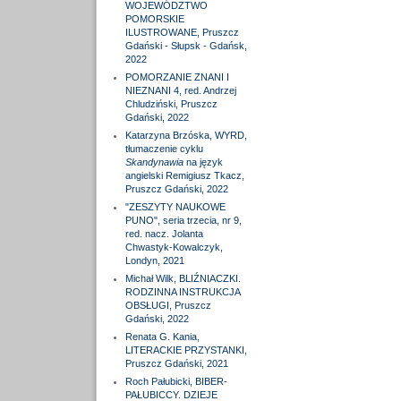
WOJEWÓDZTWO
POMORSKIE
ILUSTROWANE, Pruszcz
Gdański - Słupsk - Gdańsk,
2022
POMORZANIE ZNANI I
NIEZNANI 4, red. Andrzej
Chludziński, Pruszcz
Gdański, 2022
Katarzyna Brzóska, WYRD,
tłumaczenie cyklu
Skandynawia
na język
angielski Remigiusz Tkacz,
Pruszcz Gdański, 2022
"ZESZYTY NAUKOWE
PUNO", seria trzecia, nr 9,
red. nacz. Jolanta
Chwastyk-Kowalczyk,
Londyn, 2021
Michał Wilk, BLIŹNIACZKI.
RODZINNA INSTRUKCJA
OBSŁUGI, Pruszcz
Gdański, 2022
Renata G. Kania,
LITERACKIE PRZYSTANKI,
Pruszcz Gdański, 2021
Roch Pałubicki, BIBER-
PAŁUBICCY. DZIEJE