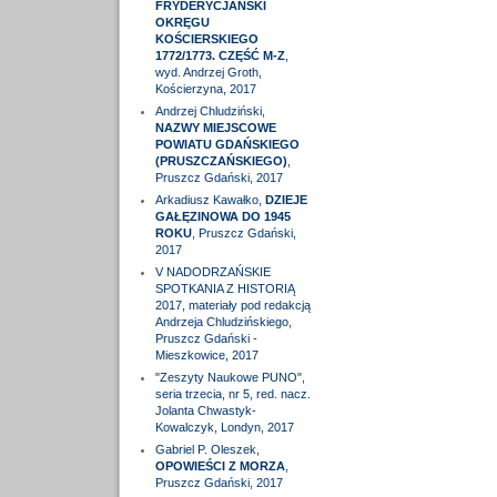
FRYDERYCJAŃSKI
OKRĘGU
KOŚCIERSKIEGO
1772/1773. CZĘŚĆ M-Z
,
wyd. Andrzej Groth,
Kościerzyna, 2017
Andrzej Chludziński,
NAZWY MIEJSCOWE
POWIATU GDAŃSKIEGO
(PRUSZCZAŃSKIEGO)
,
Pruszcz Gdański, 2017
Arkadiusz Kawałko,
DZIEJE
GAŁĘZINOWA DO 1945
ROKU
, Pruszcz Gdański,
2017
V NADODRZAŃSKIE
SPOTKANIA Z HISTORIĄ
2017, materiały pod redakcją
Andrzeja Chludzińskiego,
Pruszcz Gdański -
Mieszkowice, 2017
"Zeszyty Naukowe PUNO",
seria trzecia, nr 5, red. nacz.
Jolanta Chwastyk-
Kowalczyk, Londyn, 2017
Gabriel P. Oleszek,
OPOWIEŚCI Z MORZA
,
Pruszcz Gdański, 2017