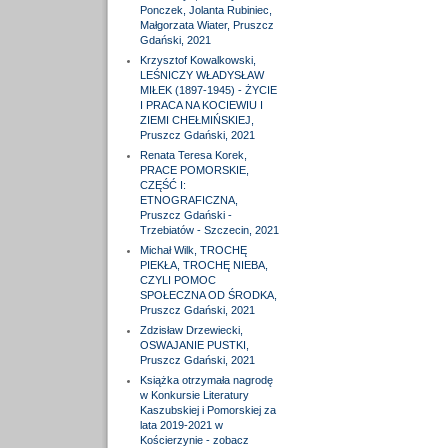
Ponczek, Jolanta Rubiniec,
Małgorzata Wiater, Pruszcz
Gdański, 2021
Krzysztof Kowalkowski,
LEŚNICZY WŁADYSŁAW
MIŁEK (1897-1945) - ŻYCIE
I PRACA NA KOCIEWIU I
ZIEMI CHEŁMIŃSKIEJ,
Pruszcz Gdański, 2021
Renata Teresa Korek,
PRACE POMORSKIE,
CZĘŚĆ I:
ETNOGRAFICZNA,
Pruszcz Gdański -
Trzebiatów - Szczecin, 2021
Michał Wilk, TROCHĘ
PIEKŁA, TROCHĘ NIEBA,
CZYLI POMOC
SPOŁECZNA OD ŚRODKA,
Pruszcz Gdański, 2021
Zdzisław Drzewiecki,
OSWAJANIE PUSTKI,
Pruszcz Gdański, 2021
Książka otrzymała nagrodę
w Konkursie Literatury
Kaszubskiej i Pomorskiej za
lata 2019-2021 w
Kościerzynie - zobacz