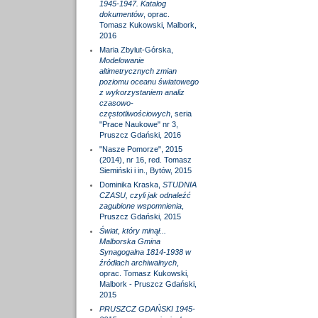
1945-1947. Katalog
dokumentów
, oprac.
Tomasz Kukowski, Malbork,
2016
Maria Zbylut-Górska,
Modelowanie
altimetrycznych zmian
poziomu oceanu światowego
z wykorzystaniem analiz
czasowo-
częstotliwościowych
, seria
"Prace Naukowe" nr 3,
Pruszcz Gdański, 2016
"Nasze Pomorze", 2015
(2014), nr 16, red. Tomasz
Siemiński i in., Bytów, 2015
Dominika Kraska,
STUDNIA
CZASU, czyli jak odnaleźć
zagubione wspomnienia
,
Pruszcz Gdański, 2015
Świat, który minął...
Malborska Gmina
Synagogalna 1814-1938 w
źródłach archiwalnych
,
oprac. Tomasz Kukowski,
Malbork - Pruszcz Gdański,
2015
PRUSZCZ GDAŃSKI 1945-