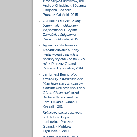
z rodzinnych archiwów
, red.
Andrzej Chludziński i Joanna
Chojecka, Koszalin -
Pruszcz Gdański, 2015
Gabriel P. Oleszek,
Kiedy
byłem małym chłopcem.
Wspomnienia z Sopotu,
Zamościa i Sulęczyna
,
Pruszcz Gdański, 2015
Agnieszka Skolasińska,
Oczami naiwności. Losy
mitów wolnościowych w
polskiej popkulturze po 1989
roku
, Pruszcz Gdański -
Piotrków Trybunalski, 2014
Jan Ernest Benno,
Róg
strażniczy z Koszalina albo
historia ze starych czasów
słowiańskich oraz wiersze o
Górze Chełmskiej
, przeł.
Barbara Sztark, Andrzej
Lam, Pruszcz Gdański -
Koszalin, 2014
Kulturowy obraz zachwytu
,
red. Jolanta Bujak-
Lechowicz, Pruszcz
Gdański - Piotrków
Trybunalski, 2014