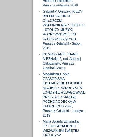
Andrzej Chludziński,
Pruszcz Gdański, 2019
Gabriel P. Oleszek, KIEDY
BYŁEM ŚREDNIM
CHŁOPCEM.
WSPOMNIENIA Z SOPOTU
- STOLICY MUZYKI
ROZRYWKOWEJ LAT
SZEŚĆDZIESIĄTYCH,
Pruszcz Gdański - Sopot,
2019
POMORZANIE ZNANI I
NIEZNANI 2, red. Andrzej
Chludziński, Pruszcz
Gdański, 2019
Magdalena Górka,
CZASOPISMA
EDUKACYJNE POLSKIEJ
MACIERZY SZKOLNEJ W
LONDYNIE REDAGOWANE
PRZEZ ALEKSANDRĘ
PODHORODECKĄ W
LATACH 1970-2006,
Pruszcz Gdański - Londyn,
2019
Maria Jolanta Etmańska,
DZIEJE PARAFII POD
WEZWANIEM ŚWIĘTEJ
TRÓJCY W