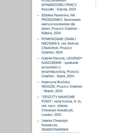
POSZUKIWANIU
WYMARZONEJ PRACY,
Koszalin - Gdynia, 2024
Elżbieta Pasterska, NA
PRZEDOMKU. Ilustrowane
wiersze kociewskie dla
dzieci, Pruszcz Gdański -
Kaliska, 2024
POMORZANIE ZNANI I
NIEZNANI 6, red. Andrzej
Chludziński, Pruszcz
Gdański, 2024
Gabriel Oleszek, LEGENDY
KASZUBSKIE - spotkanie
przeszłości z
teraźniejszością, Pruszcz
Gdański - Sopot, 2024
Katarzyna Brzóska,
NIGDZIE, Pruszcz Gdański
- Słupsk, 2024
"ZESZYTY NAUKOWE
PUNO", seria trzecia, nr 11,
red. nacz. Jolanta
Chwastyk-Kowalczyk,
Londyn, 2023
Jolanta Chwastyk-
Kowalczyk,
SKANDYNAWSKA