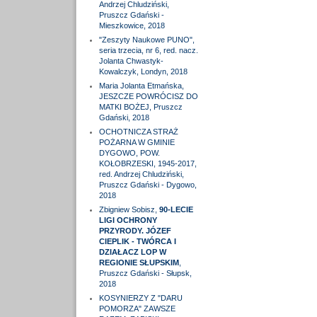
Andrzej Chludziński,
Pruszcz Gdański -
Mieszkowice, 2018
"Zeszyty Naukowe PUNO",
seria trzecia, nr 6, red. nacz.
Jolanta Chwastyk-
Kowalczyk, Londyn, 2018
Maria Jolanta Etmańska,
JESZCZE POWRÓCISZ DO
MATKI BOŻEJ, Pruszcz
Gdański, 2018
OCHOTNICZA STRAŻ
POŻARNA W GMINIE
DYGOWO, POW.
KOŁOBRZESKI, 1945-2017,
red. Andrzej Chludziński,
Pruszcz Gdański - Dygowo,
2018
Zbigniew Sobisz,
90-LECIE
LIGI OCHRONY
PRZYRODY. JÓZEF
CIEPLIK - TWÓRCA I
DZIAŁACZ LOP W
REGIONIE SŁUPSKIM
,
Pruszcz Gdański - Słupsk,
2018
KOSYNIERZY Z "DARU
POMORZA" ZAWSZE