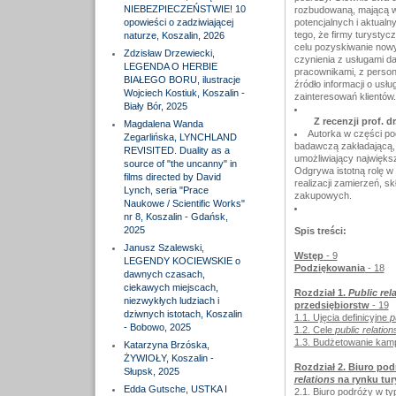
NIEBEZPIECZEŃSTWIE! 10
rozbudowaną, mającą wi
opowieści o zadziwiającej
potencjalnych i aktualn
tego, że firmy turysty
naturze, Koszalin, 2026
celu pozyskiwanie nowyc
Zdzisław Drzewiecki,
czynienia z usługami da
LEGENDA O HERBIE
pracownikami, z persone
BIAŁEGO BORU, ilustracje
źródło informacji o usł
Wojciech Kostiuk, Koszalin -
zainteresowań klientów.
Biały Bór, 2025
Z recenzji prof. d
Magdalena Wanda
Autorka w części po
Zegarlińska, LYNCHLAND
badawczą zakładającą,
REVISITED. Duality as a
umożliwiający najwięks
source of "the uncanny" in
Odgrywa istotną rolę w
films directed by David
realizacji zamierzeń, 
Lynch, seria "Prace
zakupowych.
Naukowe / Scientific Works"
nr 8, Koszalin - Gdańsk,
2025
Spis treści:
Janusz Szalewski,
Wstęp
- 9
LEGENDY KOCIEWSKIE o
Podziękowania
- 18
dawnych czasach,
ciekawych miejscach,
Rozdział 1.
Public rel
niezwykłych ludziach i
przedsiębiorstw
- 19
dziwnych istotach, Koszalin
1.1. Ujęcia definicyjne
p
- Bobowo, 2025
1.2. Cele
public relation
1.3. Budżetowanie kam
Katarzyna Brzóska,
ŻYWIOŁY, Koszalin -
Rozdział 2. Biuro po
Słupsk, 2025
relations
na rynku tu
Edda Gutsche, USTKA I
2.1. Biuro podróży w ty