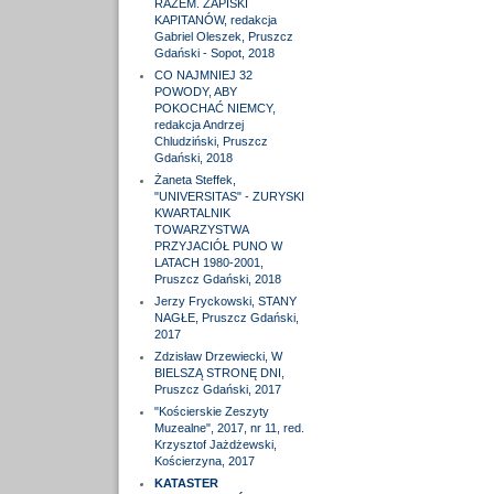
RAZEM. ZAPISKI
KAPITANÓW, redakcja
Gabriel Oleszek, Pruszcz
Gdański - Sopot, 2018
CO NAJMNIEJ 32
POWODY, ABY
POKOCHAĆ NIEMCY,
redakcja Andrzej
Chludziński, Pruszcz
Gdański, 2018
Żaneta Steffek,
"UNIVERSITAS" - ZURYSKI
KWARTALNIK
TOWARZYSTWA
PRZYJACIÓŁ PUNO W
LATACH 1980-2001,
Pruszcz Gdański, 2018
Jerzy Fryckowski, STANY
NAGŁE, Pruszcz Gdański,
2017
Zdzisław Drzewiecki, W
BIELSZĄ STRONĘ DNI,
Pruszcz Gdański, 2017
"Kościerskie Zeszyty
Muzealne", 2017, nr 11, red.
Krzysztof Jażdżewski,
Kościerzyna, 2017
KATASTER