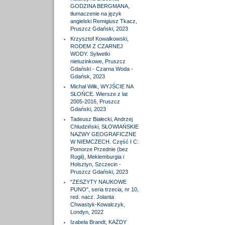
GODZINA BERGMANA,
tłumaczenie na język
angielski Remigiusz Tkacz,
Pruszcz Gdański, 2023
Krzysztof Kowalkowski,
RODEM Z CZARNEJ
WODY. Sylwetki
nietuzinkowe, Pruszcz
Gdański - Czarna Woda -
Gdańsk, 2023
Michał Wilk, WYJŚCIE NA
SŁOŃCE. Wiersze z lat
2005-2016, Pruszcz
Gdański, 2023
Tadeusz Białecki, Andrzej
Chludziński, SŁOWIAŃSKIE
NAZWY GEOGRAFICZNE
W NIEMCZECH. Część I C:
Pomorze Przednie (bez
Rugii), Meklemburgia i
Holsztyn, Szczecin -
Pruszcz Gdański, 2023
"ZESZYTY NAUKOWE
PUNO", seria trzecia, nr 10,
red. nacz. Jolanta
Chwastyk-Kowalczyk,
Londyn, 2022
Izabela Brandt, KAŻDY