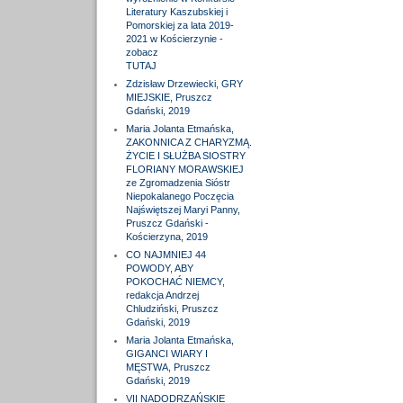
Literatury Kaszubskiej i
Pomorskiej za lata 2019-
2021 w Kościerzynie -
zobacz
TUTAJ
Zdzisław Drzewiecki, GRY
MIEJSKIE, Pruszcz
Gdański, 2019
Maria Jolanta Etmańska,
ZAKONNICA Z CHARYZMĄ.
ŻYCIE I SŁUŻBA SIOSTRY
FLORIANY MORAWSKIEJ
ze Zgromadzenia Sióstr
Niepokalanego Poczęcia
Najświętszej Maryi Panny,
Pruszcz Gdański -
Kościerzyna, 2019
CO NAJMNIEJ 44
POWODY, ABY
POKOCHAĆ NIEMCY,
redakcja Andrzej
Chludziński, Pruszcz
Gdański, 2019
Maria Jolanta Etmańska,
GIGANCI WIARY I
MĘSTWA, Pruszcz
Gdański, 2019
VII NADODRZAŃSKIE