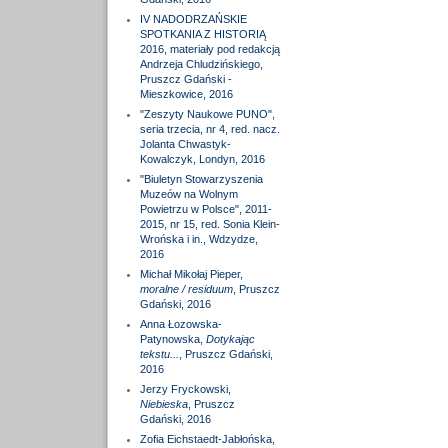
IV NADODRZAŃSKIE
SPOTKANIA Z HISTORIĄ
2016, materiały pod redakcją
Andrzeja Chludzińskiego,
Pruszcz Gdański -
Mieszkowice, 2016
"Zeszyty Naukowe PUNO",
seria trzecia, nr 4, red. nacz.
Jolanta Chwastyk-
Kowalczyk, Londyn, 2016
"Biuletyn Stowarzyszenia
Muzeów na Wolnym
Powietrzu w Polsce", 2011-
2015, nr 15, red. Sonia Klein-
Wrońska i in., Wdzydze,
2016
Michał Mikołaj Pieper,
moralne / residuum
, Pruszcz
Gdański, 2016
Anna Łozowska-
Patynowska,
Dotykając
tekstu...
, Pruszcz Gdański,
2016
Jerzy Fryckowski,
Niebieska
, Pruszcz
Gdański, 2016
Zofia Eichstaedt-Jabłońska,