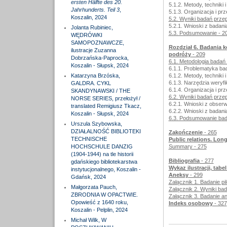
ersten Hälfte des 20.
5.1.2. Metody, techniki
Jahrhunderts. Teil 3
,
5.1.3. Organizacja i pr
Koszalin, 2024
5.2. Wyniki badań prze
5.2.1. Wnioski z badani
Jolanta Rubiniec,
5.3. Podsumowanie - 2
WĘDRÓWKI
SAMOPOZNAWCZE,
Rozdział 6. Badania 
ilustracje Zuzanna
podróży
- 209
Dobrzańska-Paprocka,
6.1. Metodologia badań
Koszalin - Słupsk, 2024
6.1.1. Problematyka ba
Katarzyna Brzóska,
6.1.2. Metody, techniki
6.1.3. Narzędzia weryfi
GALDRA. CYKL
6.1.4. Organizacja i pr
SKANDYNAWSKI / THE
6.2. Wyniki badań prz
NORSE SERIES, przełożył /
6.2.1. Wnioski z obserw
translated Remigiusz Tkacz,
6.2.2. Wnioski z badani
Koszalin - Słupsk, 2024
6.3. Podsumowanie bad
Urszula Szybowska,
DZIAŁALNOŚĆ BIBLIOTEKI
Zakończenie
- 265
TECHNISCHE
Public relations. Lon
HOCHSCHULE DANZIG
Summary - 275
(1904-1944) na tle historii
Bibliografia
- 277
gdańskiego bibliotekarstwa
Wykaz ilustracji, tabe
instytucjonalnego, Koszalin -
Aneksy
- 299
Gdańsk, 2024
Załącznik 1. Badanie pi
Małgorzata Pauch,
Załącznik 2. Wyniki bad
ZBRODNIA W OPACTWIE.
Załącznik 3. Badanie a
Opowieść z 1640 roku,
Indeks osobowy
- 327
Koszalin - Pelplin, 2024
Michał Wilk, W