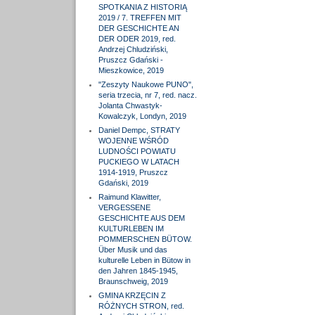
SPOTKANIA Z HISTORIĄ
2019 / 7. TREFFEN MIT
DER GESCHICHTE AN
DER ODER 2019, red.
Andrzej Chludziński,
Pruszcz Gdański -
Mieszkowice, 2019
"Zeszyty Naukowe PUNO",
seria trzecia, nr 7, red. nacz.
Jolanta Chwastyk-
Kowalczyk, Londyn, 2019
Daniel Dempc, STRATY
WOJENNE WŚRÓD
LUDNOŚCI POWIATU
PUCKIEGO W LATACH
1914-1919, Pruszcz
Gdański, 2019
Raimund Klawitter,
VERGESSENE
GESCHICHTE AUS DEM
KULTURLEBEN IM
POMMERSCHEN BÜTOW.
Über Musik und das
kulturelle Leben in Bütow in
den Jahren 1845-1945,
Braunschweig, 2019
GMINA KRZĘCIN Z
RÓŻNYCH STRON, red.