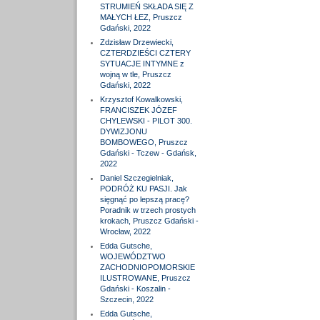
STRUMIEŃ SKŁADA SIĘ Z
MAŁYCH ŁEZ, Pruszcz
Gdański, 2022
Zdzisław Drzewiecki,
CZTERDZIEŚCI CZTERY
SYTUACJE INTYMNE z
wojną w tle, Pruszcz
Gdański, 2022
Krzysztof Kowalkowski,
FRANCISZEK JÓZEF
CHYLEWSKI - PILOT 300.
DYWIZJONU
BOMBOWEGO, Pruszcz
Gdański - Tczew - Gdańsk,
2022
Daniel Szczegielniak,
PODRÓŻ KU PASJI. Jak
sięgnąć po lepszą pracę?
Poradnik w trzech prostych
krokach, Pruszcz Gdański -
Wrocław, 2022
Edda Gutsche,
WOJEWÓDZTWO
ZACHODNIOPOMORSKIE
ILUSTROWANE, Pruszcz
Gdański - Koszalin -
Szczecin, 2022
Edda Gutsche,