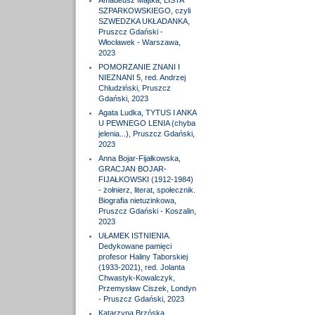
Amadeusz Majtka, LISTA
SZPARKOWSKIEGO, czyli
SZWEDZKA UKŁADANKA,
Pruszcz Gdański -
Włocławek - Warszawa,
2023
POMORZANIE ZNANI I
NIEZNANI 5, red. Andrzej
Chludziński, Pruszcz
Gdański, 2023
Agata Ludka, TYTUS I ANKA
U PEWNEGO LENIA (chyba
jelenia...), Pruszcz Gdański,
2023
Anna Bojar-Fijałkowska,
GRACJAN BOJAR-
FIJAŁKOWSKI (1912-1984)
- żołnierz, literat, społecznik.
Biografia nietuzinkowa,
Pruszcz Gdański - Koszalin,
2023
UŁAMEK ISTNIENIA.
Dedykowane pamięci
profesor Haliny Taborskiej
(1933-2021), red. Jolanta
Chwastyk-Kowalczyk,
Przemysław Ciszek, Londyn
- Pruszcz Gdański, 2023
Katarzyna Brzóska,