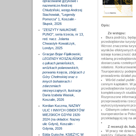
opracowanie językowe i
nazewnicze Andrzej
Chludziński, wstęp Andrzej
Stachowiak, "Legendy
Pomorza" 1, Koszalin -
Słupsk, 2026
Opis:
"ZESZYTY NAUKOWE
Ze wstępu:
PUNO", seria trzecia, nr 13,
Biura podróży, będąc
red. nacz. Jolanta
przedsiębiorstw turyst
Chwastyk-Kowalczyk,
Wzrost znaczenia turys
Londyn, 2025
wyników efektywnych ek
Gracjan Bojar-Fijałkowski,
istnieje konieczność d
LEGENDY KOSZALIŃSKIE
reklamą przedsiębiorst
dostarczaniu rzetelnych
o julkach jamieńskich,
relations
. Konkurowanie
wróżkach polanowskich,
Touroperatorzy podejmuj
porwaniu księcia, zbójcach z
prowadzeniu działań
pub
Góry Chełmskiej oraz o
Wśród zadań
public 
innych bohaterach i
cennym kapitałem. W ja
zdarzeniach
przedsiębiorstw turys
niezwyczajnych
, ilustracje
kompleksowych studiów
Daria Izabela Wasiuk,
Rozproszone informacje
Koszalin, 2026
przeprowadzenia rzecz
wykorzystywanymi prze
Kordian Kuczma, NAZWY
Głównym celem rozpr
ULIC I INNYCH OBIEKTÓW
touroperatorów w Polsc
MIEJSKICH GDYNI 1926-
przekładającej się na
2024 (na okładce: Nazwy
ulic Gdyni), Koszalin -
Z recenzji dr. hab
Gdynia, 2026
W pracy nie dziwi to
Edda Gutsche, KSIĘŻYC W
podróży. Głównie dwa c