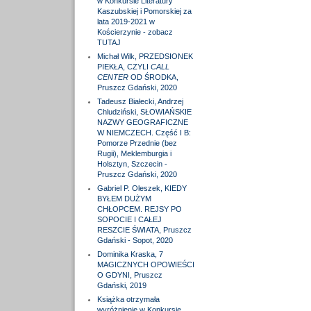
w Konkursie Literatury
Kaszubskiej i Pomorskiej za
lata 2019-2021 w
Kościerzynie - zobacz
TUTAJ
Michał Wilk, PRZEDSIONEK
PIEKŁA, CZYLI
CALL
CENTER
OD ŚRODKA,
Pruszcz Gdański, 2020
Tadeusz Białecki, Andrzej
Chludziński, SŁOWIAŃSKIE
NAZWY GEOGRAFICZNE
W NIEMCZECH. Część I B:
Pomorze Przednie (bez
Rugii), Meklemburgia i
Holsztyn, Szczecin -
Pruszcz Gdański, 2020
Gabriel P. Oleszek, KIEDY
BYŁEM DUŻYM
CHŁOPCEM. REJSY PO
SOPOCIE I CAŁEJ
RESZCIE ŚWIATA, Pruszcz
Gdański - Sopot, 2020
Dominika Kraska, 7
MAGICZNYCH OPOWIEŚCI
O GDYNI, Pruszcz
Gdański, 2019
Książka otrzymała
wyróżnienie w Konkursie