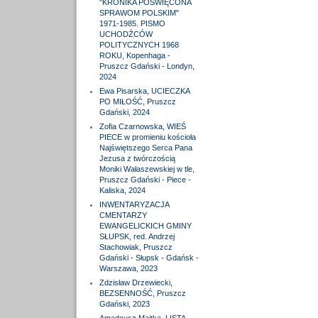
"KRONIKA POŚWIĘCONA
SPRAWOM POLSKIM"
1971-1985. PISMO
UCHODŹCÓW
POLITYCZNYCH 1968
ROKU, Kopenhaga -
Pruszcz Gdański - Londyn,
2024
Ewa Pisarska, UCIECZKA
PO MIŁOŚĆ, Pruszcz
Gdański, 2024
Zofia Czarnowska, WIEŚ
PIECE w promieniu kościoła
Najświętszego Serca Pana
Jezusa z twórczością
Moniki Wałaszewskiej w tle,
Pruszcz Gdański - Piece -
Kaliska, 2024
INWENTARYZACJA
CMENTARZY
EWANGELICKICH GMINY
SŁUPSK, red. Andrzej
Stachowiak, Pruszcz
Gdański - Słupsk - Gdańsk -
Warszawa, 2023
Zdzisław Drzewiecki,
BEZSENNOŚĆ, Pruszcz
Gdański, 2023