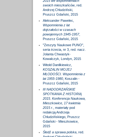
2015 we wspomnieniach
swoich mieszkańców
, red.
Andrzej Chludziński,
Pruszcz Gdański, 2015
Aleksander Pawelec,
Wspomnienia z lat
dojrzałości w czasach
powojennych 1945-1957
,
Pruszcz Gdański, 2015
"Zeszyty Naukowe PUNO",
seria trzecia, nr 3, red. nacz.
Jolanta Chwastyk-
Kowalczyk, Londyn, 2015
Witold Danilkiewicz,
KOSZALIN MOJEJ
MŁODOŚCI. Wspomnienia z
lat 1955-1980
, Koszalin -
Pruszcz Gdański, 2015
III NADODRZAŃSKIE
SPOTKANIA Z HISTORIĄ
2015. Konferencja Naukowa,
Mieszkowice, 17 kwietnia
2015 r.
, materiały pod
redakcją Andrzeja
Chludzińskiego, Pruszcz
Gdański - Mieszkowice,
2015
Śledź a sprawa polska
, red.
Andrzej Chludziński,