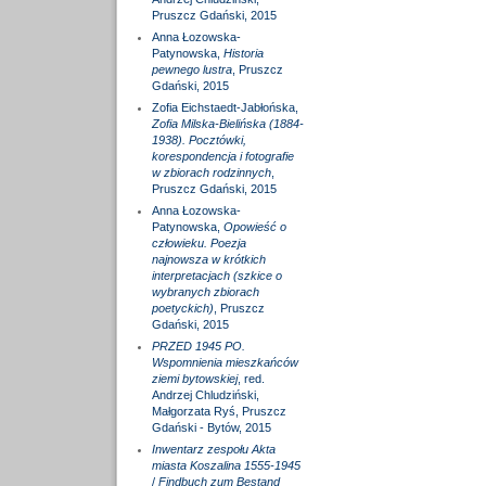
Pruszcz Gdański, 2015
Anna Łozowska-
Patynowska,
Historia
pewnego lustra
, Pruszcz
Gdański, 2015
Zofia Eichstaedt-Jabłońska,
Zofia Milska-Bielińska (1884-
1938). Pocztówki,
korespondencja i fotografie
w zbiorach rodzinnych
,
Pruszcz Gdański, 2015
Anna Łozowska-
Patynowska,
Opowieść o
człowieku. Poezja
najnowsza w krótkich
interpretacjach (szkice o
wybranych zbiorach
poetyckich)
, Pruszcz
Gdański, 2015
PRZED 1945 PO.
Wspomnienia mieszkańców
ziemi bytowskiej
, red.
Andrzej Chludziński,
Małgorzata Ryś, Pruszcz
Gdański - Bytów, 2015
Inwentarz zespołu Akta
miasta Koszalina 1555-1945
/
Findbuch zum Bestand