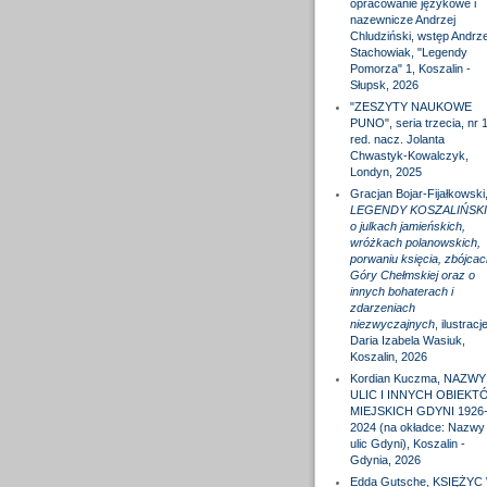
opracowanie językowe i
nazewnicze Andrzej
Chludziński, wstęp Andrze
Stachowiak, "Legendy
Pomorza" 1, Koszalin -
Słupsk, 2026
"ZESZYTY NAUKOWE
PUNO", seria trzecia, nr 1
red. nacz. Jolanta
Chwastyk-Kowalczyk,
Londyn, 2025
Gracjan Bojar-Fijałkowski
LEGENDY KOSZALIŃSKI
o julkach jamieńskich,
wróżkach polanowskich,
porwaniu księcia, zbójcac
Góry Chełmskiej oraz o
innych bohaterach i
zdarzeniach
niezwyczajnych
, ilustracj
Daria Izabela Wasiuk,
Koszalin, 2026
Kordian Kuczma, NAZWY
ULIC I INNYCH OBIEKT
MIEJSKICH GDYNI 1926
2024 (na okładce: Nazwy
ulic Gdyni), Koszalin -
Gdynia, 2026
Edda Gutsche, KSIĘŻYC