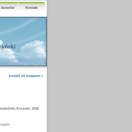
a Autorów
Kontakt
zyński
przejdź do księgarni »
udziński, Koszalin, 2026
racjami