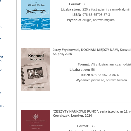
A
Format:
B5
Liczba stron:
220 z ilustracjami czarno-białymi 
ISBN:
978-83-65703-87-3
Wydanie:
drugie, oprawa miękka
n,
A
Jerzy Fryckowski, KOCHANI MIĘDZY NAMI, Koszali
Słupsk, 2025
ła
a
Format:
A5 z ilustracjami czarno-bia
e,
Liczba stron:
56
-
ISBN:
978-83-65703-86-6
Wydanie:
pierwsze, oprawa twarda
Y
k -
"ZESZYTY NAUKOWE PUNO", seria trzecia, nr 12, r
Kowalczyk, Londyn, 2024
Format:
B5