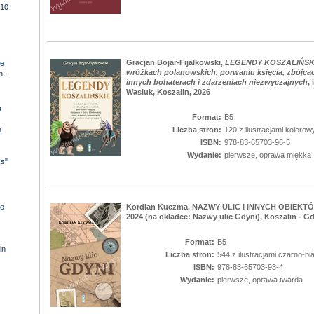
10
Gracjan Bojar-Fijałkowski,
LEGENDY KOSZALIŃSKIE 
e
wróżkach polanowskich, porwaniu księcia, zbójcac
n -
innych bohaterach i zdarzeniach niezwyczajnych
,
Wasiuk, Koszalin, 2026
D
Format:
B5
n
Liczba stron:
120 z ilustracjami kolorow
ISBN:
978-83-65703-96-5
Wydanie:
pierwsze, oprawa miękka
ks"
o
Kordian Kuczma, NAZWY ULIC I INNYCH OBIEKTÓ
2024 (na okładce: Nazwy ulic Gdyni), Koszalin - Gd
Format:
B5
in
Liczba stron:
544 z ilustracjami czarno-bi
ISBN:
978-83-65703-93-4
Wydanie:
pierwsze, oprawa twarda