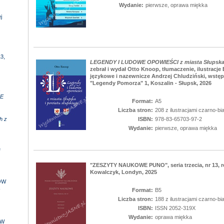
Wydanie:
pierwsze, oprawa miękka
j
3,
LEGENDY I LUDOWE OPOWIEŚCI z miasta Słupska 
zebrał i wydał Otto Knoop, tłumaczenie, ilustracj
językowe i nazewnicze Andrzej Chludziński, wstęp
"Legendy Pomorza" 1, Koszalin - Słupsk, 2026
,
E
Format:
A5
Liczba stron:
208 z ilustracjami czarno-bi
h z
ISBN:
978-83-65703-97-2
Wydanie:
pierwsze, oprawa miękka
e
"ZESZYTY NAUKOWE PUNO", seria trzecia, nr 13, r
Kowalczyk, Londyn, 2025
ÓW
-
Format:
B5
Liczba stron:
188 z ilustracjami czarno-bi
ISBN:
ISSN 2052-319X
Wydanie:
oprawa miękka
 W