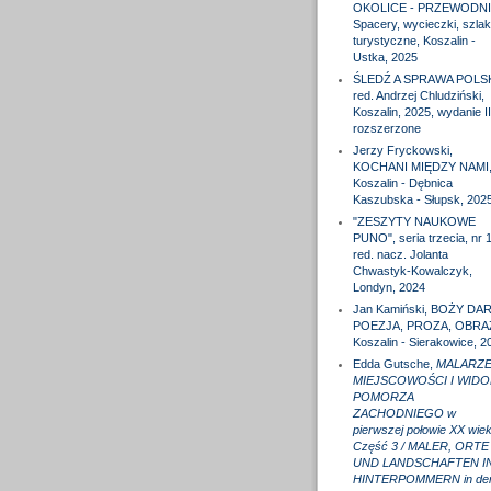
OKOLICE - PRZEWODNI
Spacery, wycieczki, szlak
turystyczne, Koszalin -
Ustka, 2025
ŚLEDŹ A SPRAWA POLS
red. Andrzej Chludziński,
Koszalin, 2025, wydanie II
rozszerzone
Jerzy Fryckowski,
KOCHANI MIĘDZY NAMI
Koszalin - Dębnica
Kaszubska - Słupsk, 202
"ZESZYTY NAUKOWE
PUNO", seria trzecia, nr 1
red. nacz. Jolanta
Chwastyk-Kowalczyk,
Londyn, 2024
Jan Kamiński, BOŻY DAR
POEZJA, PROZA, OBRA
Koszalin - Sierakowice, 2
Edda Gutsche,
MALARZE
MIEJSCOWOŚCI I WIDO
POMORZA
ZACHODNIEGO w
pierwszej połowie XX wiek
Część 3 / MALER, ORTE
UND LANDSCHAFTEN I
HINTERPOMMERN in de