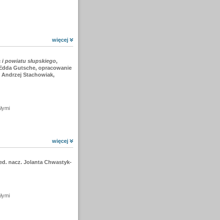
więcej
i powiatu słupskiego
,
e Edda Gutsche, opracowanie
 Andrzej Stachowiak,
ałymi
więcej
ed. nacz. Jolanta Chwastyk-
ałymi