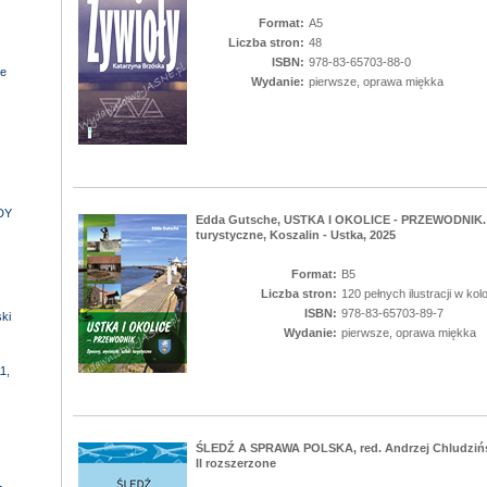
Format:
A5
Liczba stron:
48
ISBN:
978-83-65703-88-0
e
Wydanie:
pierwsze, oprawa miękka
DY
Edda Gutsche, USTKA I OKOLICE - PRZEWODNIK. Sp
turystyczne, Koszalin - Ustka, 2025
Format:
B5
Liczba stron:
120 pełnych ilustracji w kol
ISBN:
978-83-65703-89-7
ki
Wydanie:
pierwsze, oprawa miękka
1,
ŚLEDŹ A SPRAWA POLSKA, red. Andrzej Chludzińsk
II rozszerzone