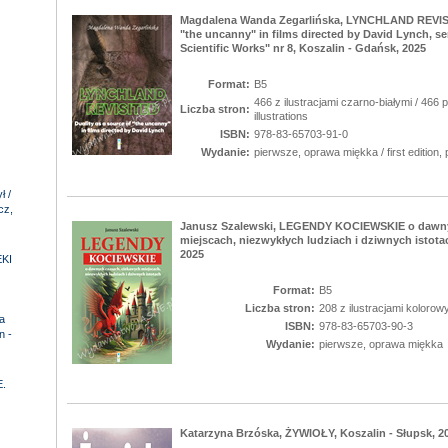
Magdalena Wanda Zegarlińska, LYNCHLAND REVISIT
"the uncanny" in films directed by David Lynch, se
Scientific Works" nr 8, Koszalin - Gdańsk, 2025
Format:
B5
466 z ilustracjami czarno-białymi / 466 
Liczba stron:
illustrations
ISBN:
978-83-65703-91-0
Wydanie:
pierwsze, oprawa miękka / first edition,
 /
cz,
Janusz Szalewski, LEGENDY KOCIEWSKIE o dawny
miejscach, niezwykłych ludziach i dziwnych istota
2025
KI
Format:
B5
Liczba stron:
208 z ilustracjami kolorow
a
ISBN:
978-83-65703-90-3
n -
Wydanie:
pierwsze, oprawa miękka
.
Katarzyna Brzóska, ŻYWIOŁY, Koszalin - Słupsk, 2