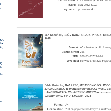
Liczba stron:
214 z ilustracjami czarno-bi
i
ISBN:
ISSN 2052-319X
,
Wydanie:
oprawa miękka
Jan Kamiński, BOŻY DAR. POEZJA, PROZA, OBRAZY
2025
NKA
ba
ki,
Format:
A5 z ilustracjami kolorow
Liczba stron:
216
ISBN:
978-83-65703-76-7
Wydanie:
pierwsze, oprawa miękka
4)
ik.
in,
Edda Gutsche,
MALARZE, MIEJSCOWOŚCI I WID
ZACHODNIEGO w pierwszej połowie XX wieku. Cz
j
LANDSCHAFTEN IN HINTERPOMMERN in der ersten 
Jahrhunderts. Teil 3
, Koszalin, 2024
dyn
Format:
A4
Liczba stron:
200 na papierze kredowym z ilustracj