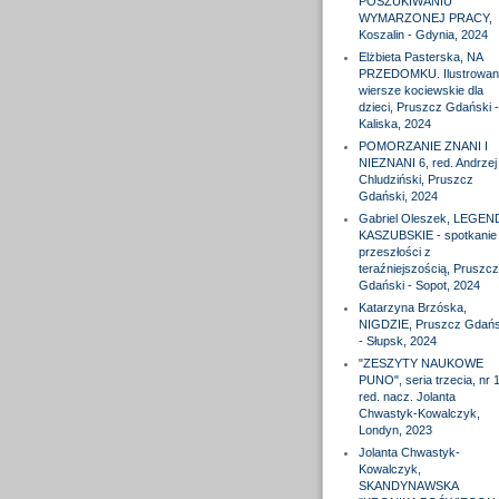
POSZUKIWANIU
WYMARZONEJ PRACY,
Koszalin - Gdynia, 2024
Elżbieta Pasterska, NA
PRZEDOMKU. Ilustrowan
wiersze kociewskie dla
dzieci, Pruszcz Gdański -
Kaliska, 2024
POMORZANIE ZNANI I
NIEZNANI 6, red. Andrzej
Chludziński, Pruszcz
Gdański, 2024
Gabriel Oleszek, LEGEN
KASZUBSKIE - spotkanie
przeszłości z
teraźniejszością, Pruszcz
Gdański - Sopot, 2024
Katarzyna Brzóska,
NIGDZIE, Pruszcz Gdańs
- Słupsk, 2024
"ZESZYTY NAUKOWE
PUNO", seria trzecia, nr 1
red. nacz. Jolanta
Chwastyk-Kowalczyk,
Londyn, 2023
Jolanta Chwastyk-
Kowalczyk,
SKANDYNAWSKA