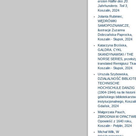
ersten Hälfte des 20.
Jahrhunderts. Teil 3
,
Koszalin, 2024
Jolanta Rubiniec,
WĘDRÓWKI
SAMOPOZNAWCZE,
ilustracje Zuzanna
Dobrzańska-Paprocka,
Koszalin - Słupsk, 2024
Katarzyna Brzóska,
GALDRA. CYKL
SKANDYNAWSKI / THE
NORSE SERIES, przełożył
translated Remigiusz Tka
Koszalin - Słupsk, 2024
Urszula Szybowska,
DZIAŁALNOŚĆ BIBLIOTE
TECHNISCHE
HOCHSCHULE DANZIG
(1904-1944) na tle historii
gdańskiego bibliotekarstw
instytucjonalnego, Koszali
Gdańsk, 2024
Małgorzata Pauch,
ZBRODNIA W OPACTWIE
Opowieść z 1640 roku,
Koszalin - Pelplin, 2024
Michał Wilk, W