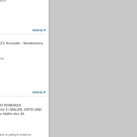
ałymi
więcej
, Koszalin - Sierakowice,
ymi
więcej
OKI POMORZA
ęść 3 / MALER, ORTE UND
Hälfte des 20.
ami w pełnym kolorze