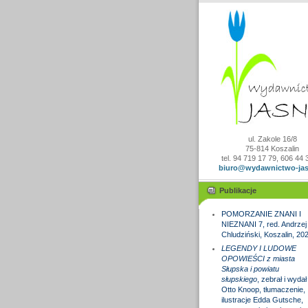
ul. Zakole 16/8
75-814 Koszalin
tel. 94 719 17 79, 606 44 
biuro@wydawnictwo-jas
Publikacje
POMORZANIE ZNANI I
NIEZNANI 7, red. Andrzej
Chludziński, Koszalin, 20
LEGENDY I LUDOWE
OPOWIEŚCI z miasta
Słupska i powiatu
słupskiego
, zebrał i wydał
Otto Knoop, tłumaczenie,
ilustracje Edda Gutsche,