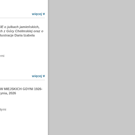
więcej
o julkach jamieńskich,
h z Góry Chełmskiej oraz o
 ilustracje Daria Izabela
ymi
więcej
W MIEJSKICH GDYNI 1926-
ynia, 2026
ałymi