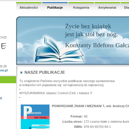
Aktualności
Publikacje
Księgarnia
Antykwariat
Dl
Życie bez książek
jest jak stół bez nóg.
Konstanty Ildefons Gałc
39 28
ne.pl
NASZE PUBLIKACJE
Tu znajdziecie Państwo wszystkie publikacje naszego wydawnictwa
w kolejności ich pojawiania się: od najnowszej do najstarszej.
WYSZUKIWARKA: klawisz Control (Ctrl) + klawisz F
26
POMORZANIE ZNANI I NIEZNANI 7, red. Andrzej Chl
Format:
A5
Liczba stron:
172 czarno-białe z wieloma ilust
ISBN:
978-83-65703-94-1