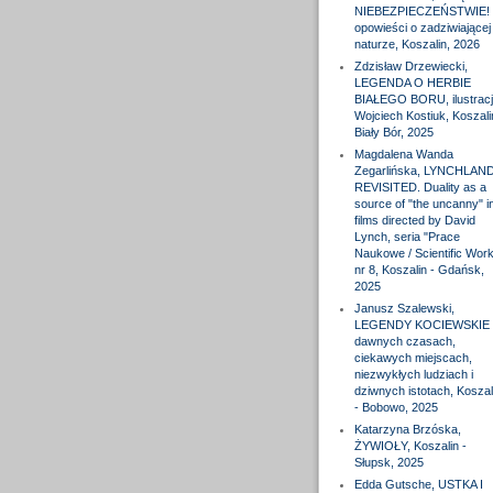
NIEBEZPIECZEŃSTWIE! 
opowieści o zadziwiającej
naturze, Koszalin, 2026
Zdzisław Drzewiecki,
LEGENDA O HERBIE
BIAŁEGO BORU, ilustracj
Wojciech Kostiuk, Koszali
Biały Bór, 2025
Magdalena Wanda
Zegarlińska, LYNCHLAN
REVISITED. Duality as a
source of "the uncanny" i
films directed by David
Lynch, seria "Prace
Naukowe / Scientific Wor
nr 8, Koszalin - Gdańsk,
2025
Janusz Szalewski,
LEGENDY KOCIEWSKIE 
dawnych czasach,
ciekawych miejscach,
niezwykłych ludziach i
dziwnych istotach, Koszal
- Bobowo, 2025
Katarzyna Brzóska,
ŻYWIOŁY, Koszalin -
Słupsk, 2025
Edda Gutsche, USTKA I