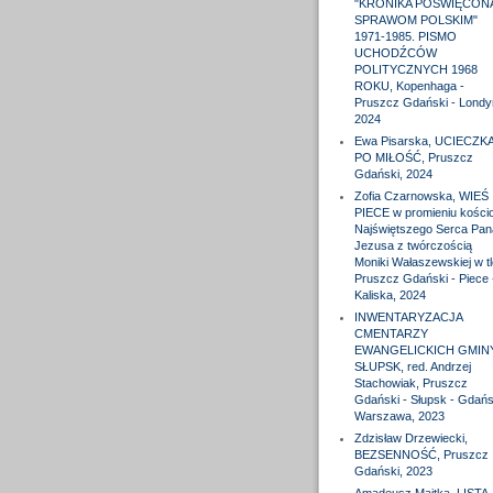
"KRONIKA POŚWIĘCON
SPRAWOM POLSKIM"
1971-1985. PISMO
UCHODŹCÓW
POLITYCZNYCH 1968
ROKU, Kopenhaga -
Pruszcz Gdański - Londy
2024
Ewa Pisarska, UCIECZK
PO MIŁOŚĆ, Pruszcz
Gdański, 2024
Zofia Czarnowska, WIEŚ
PIECE w promieniu kościo
Najświętszego Serca Pan
Jezusa z twórczością
Moniki Wałaszewskiej w tl
Pruszcz Gdański - Piece 
Kaliska, 2024
INWENTARYZACJA
CMENTARZY
EWANGELICKICH GMIN
SŁUPSK, red. Andrzej
Stachowiak, Pruszcz
Gdański - Słupsk - Gdańs
Warszawa, 2023
Zdzisław Drzewiecki,
BEZSENNOŚĆ, Pruszcz
Gdański, 2023