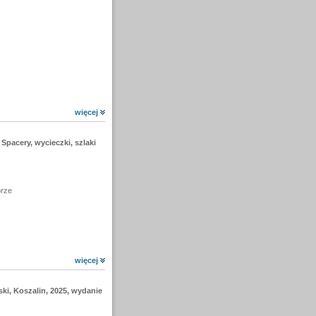
więcej
acery, wycieczki, szlaki
orze
więcej
i, Koszalin, 2025, wydanie