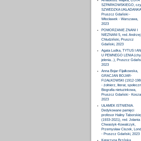
Amadeusz Majtka, LISTA
SZPARKOWSKIEGO, czyl
SZWEDZKA UKŁADANKA
Pruszcz Gdański -
Włocławek - Warszawa,
2023
POMORZANIE ZNANI I
NIEZNANI 5, red. Andrzej
Chludziński, Pruszcz
Gdański, 2023
Agata Ludka, TYTUS I A
U PEWNEGO LENIA (chy
jelenia...), Pruszcz Gdańs
2023
Anna Bojar-Fijałkowska,
GRACJAN BOJAR-
FIJAŁKOWSKI (1912-198
- żołnierz, literat, społeczn
Biografia nietuzinkowa,
Pruszcz Gdański - Koszal
2023
UŁAMEK ISTNIENIA.
Dedykowane pamięci
profesor Haliny Taborskie
(1933-2021), red. Jolanta
Chwastyk-Kowalczyk,
Przemysław Ciszek, Lon
- Pruszcz Gdański, 2023
Katarzyna Brzóska,