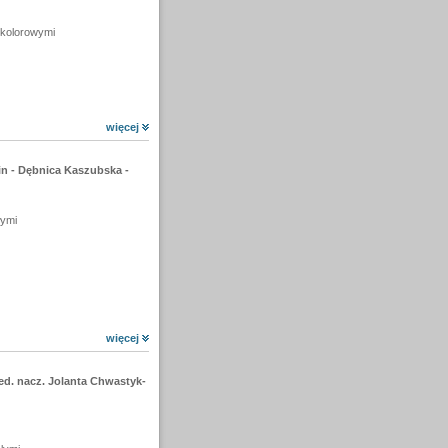
i kolorowymi
więcej
n - Dębnica Kaszubska -
łymi
więcej
ed. nacz. Jolanta Chwastyk-