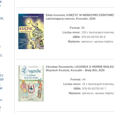
K.
i
Edda Gutsche, KSIĘŻYC W NIEBEZPIECZEŃSTWIE! 
KA,
zadziwiającej naturze, Koszalin, 2026
Format:
B5
Liczba stron:
128 z ilustracjami kolorow
ISBN:
978-83-65703-95-8
,
Wydanie:
pierwsze, oprawa miękka
5
2,
Zdzisław Drzewiecki, LEGENDA O HERBIE BIAŁEGO
Wojciech Kostiuk, Koszalin - Biały Bór, 2025
.
ZY,
025
Format:
A4
Liczba stron:
16 z ilustracjami kolorow
,
KI
ISBN:
978-83-65703-92-7
Wydanie:
pierwsze, oprawa miękka
u.
N
r