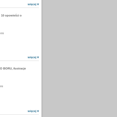
więcej
10 opowieści o
ymi
więcej
 BORU, ilustracje
ymi
więcej