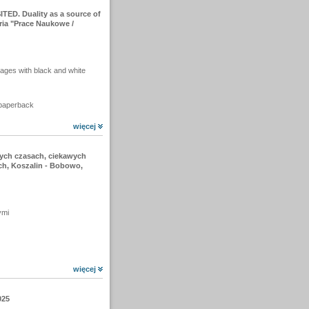
ED. Duality as a source of
ria "Prace Naukowe /
pages with black and white
 paperback
więcej
ch czasach, ciekawych
ch, Koszalin - Bobowo,
ymi
więcej
025