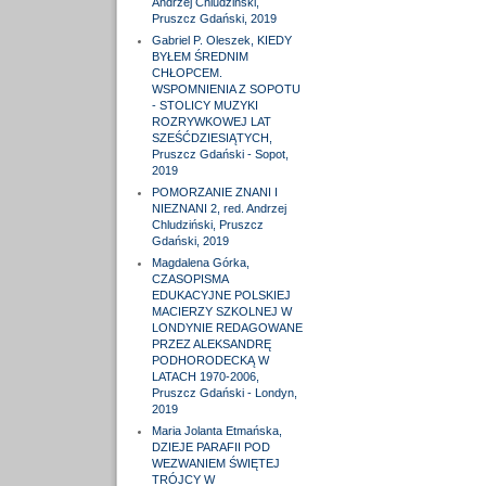
Andrzej Chludziński,
Pruszcz Gdański, 2019
Gabriel P. Oleszek, KIEDY
BYŁEM ŚREDNIM
CHŁOPCEM.
WSPOMNIENIA Z SOPOTU
- STOLICY MUZYKI
ROZRYWKOWEJ LAT
SZEŚĆDZIESIĄTYCH,
Pruszcz Gdański - Sopot,
2019
POMORZANIE ZNANI I
NIEZNANI 2, red. Andrzej
Chludziński, Pruszcz
Gdański, 2019
Magdalena Górka,
CZASOPISMA
EDUKACYJNE POLSKIEJ
MACIERZY SZKOLNEJ W
LONDYNIE REDAGOWANE
PRZEZ ALEKSANDRĘ
PODHORODECKĄ W
LATACH 1970-2006,
Pruszcz Gdański - Londyn,
2019
Maria Jolanta Etmańska,
DZIEJE PARAFII POD
WEZWANIEM ŚWIĘTEJ
TRÓJCY W