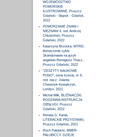
WOJEWÓDZTWO
POMORSKIE
ILUSTROWANE, Pruszcz
Gdański - Słupsk - Gdańsk,
2022
POMORZANIE ZNANI I
NIEZNANI 4, red. Andrzej
Chludziński, Pruszcz
Gdański, 2022
Katarzyna Brzóska, WYRD,
tłumaczenie cyklu
Skandynawia
na język
angielski Remigiusz Tkacz,
Pruszcz Gdański, 2022
"ZESZYTY NAUKOWE
PUNO", seria trzecia, nr 9,
red. nacz. Jolanta
Chwastyk-Kowalczyk,
Londyn, 2021
Michał Wilk, BLIŹNIACZKI.
RODZINNA INSTRUKCJA
OBSŁUGI, Pruszcz
Gdański, 2022
Renata G. Kania,
LITERACKIE PRZYSTANKI,
Pruszcz Gdański, 2021
Roch Pałubicki, BIBER-
PAŁUBICCY. DZIEJE