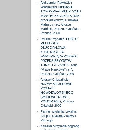
Aleksander Pawłowicz
Władimirski, OPISANIE
TOPOGRAFII MEDYCZNEJ
MIASTECZKA KĘPNA 1815,
przekład Andrzej i Ludwika
Malińscy, red. Andrzej
Maliński, Pruszcz Gdański -
Poznań, 2020
Paulina Prędotka, PUBLIC
RELATIONS.
DŁUGOFALOWA
KOMUNIKACJA
WSPIERAJĄCA ROZWÓJ
PRZEDSIĘBIORSTW
TURYSTYCZNYCH, seria
"Prace Naukowe" nr 7,
Pruszcz Gdański, 2020
Andrzej Chludziński,
NAZWY MIEJSCOWE
POWIATU
NOWODWORSKIEGO
(WOJEWÓDZTWO
POMORSKIE), Pruszcz
Gdański, 2020
Partner wydania: Lokalna
Grupa Działania Żuławy i
Mierzeja
Książka otrzymała nagrodę