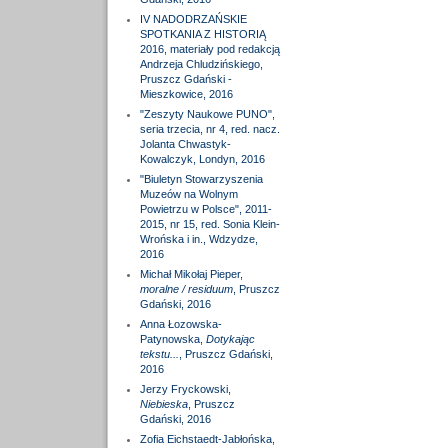
IV NADODRZAŃSKIE
SPOTKANIA Z HISTORIĄ
2016, materiały pod redakcją
Andrzeja Chludzińskiego,
Pruszcz Gdański -
Mieszkowice, 2016
"Zeszyty Naukowe PUNO",
seria trzecia, nr 4, red. nacz.
Jolanta Chwastyk-
Kowalczyk, Londyn, 2016
"Biuletyn Stowarzyszenia
Muzeów na Wolnym
Powietrzu w Polsce", 2011-
2015, nr 15, red. Sonia Klein-
Wrońska i in., Wdzydze,
2016
Michał Mikołaj Pieper,
moralne / residuum
, Pruszcz
Gdański, 2016
Anna Łozowska-
Patynowska,
Dotykając
tekstu...
, Pruszcz Gdański,
2016
Jerzy Fryckowski,
Niebieska
, Pruszcz
Gdański, 2016
Zofia Eichstaedt-Jabłońska,