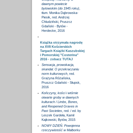
dawnym powiecie
bytowskim (do 1945 roku)
,
tłum. Monika Dąbrowska-
Piesik, red. Andrzej
Chludziński, Pruszcz
Gdański - Bytów -
Herdecke, 2016
Książka otrzymała nagrodę
na XVII Kościerskich
Targach Książki Kaszubskiej
i Pomorskiej "Costerina"
2016 - zobacz
TUTAJ
Sensacja, prowokacja,
skandal. O przekraczaniu
norm kulturowych
, red.
Grażyna Różańska,
Pruszcz Gdański - Słupsk,
2016
Kończyny, kości i wtórnie
otwarte groby w dawnych
kulturach / Limbs, Bones,
and Reopened Graves in
Past Societies
, red. / ed. by
Leszek Gardeła, Kamil
Kajkowski, Bytów, 2015
NOWY DZIEŃ. Powojenna
rzeczywistość w Malborku