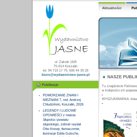
Aktualności
Pub
ul. Zakole 16/8
75-814 Koszalin
tel. 94 719 17 79, 606 44 39 28
biuro@wydawnictwo-jasne.pl
NASZE PUBLI
Publikacje
Tu znajdziecie Państw
w kolejności ich pojawia
POMORZANIE ZNANI I
WYSZUKIWARKA: klawisz
NIEZNANI 7, red. Andrzej
Chludziński, Koszalin, 2026
LEGENDY I LUDOWE
OPOWIEŚCI z miasta
Słupska i powiatu
słupskiego
, zebrał i wydał
Otto Knoop, tłumaczenie,
ilustracje Edda Gutsche,