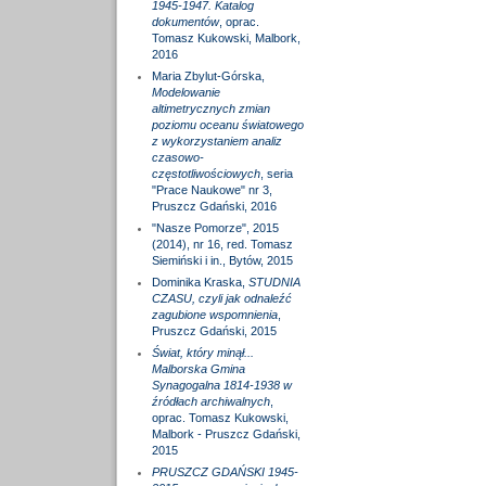
1945-1947. Katalog
dokumentów
, oprac.
Tomasz Kukowski, Malbork,
2016
Maria Zbylut-Górska,
Modelowanie
altimetrycznych zmian
poziomu oceanu światowego
z wykorzystaniem analiz
czasowo-
częstotliwościowych
, seria
"Prace Naukowe" nr 3,
Pruszcz Gdański, 2016
"Nasze Pomorze", 2015
(2014), nr 16, red. Tomasz
Siemiński i in., Bytów, 2015
Dominika Kraska,
STUDNIA
CZASU, czyli jak odnaleźć
zagubione wspomnienia
,
Pruszcz Gdański, 2015
Świat, który minął...
Malborska Gmina
Synagogalna 1814-1938 w
źródłach archiwalnych
,
oprac. Tomasz Kukowski,
Malbork - Pruszcz Gdański,
2015
PRUSZCZ GDAŃSKI 1945-