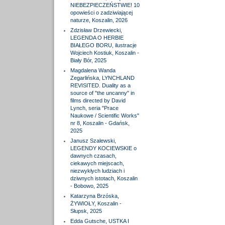
NIEBEZPIECZEŃSTWIE! 10
opowieści o zadziwiającej
naturze, Koszalin, 2026
Zdzisław Drzewiecki,
LEGENDA O HERBIE
BIAŁEGO BORU, ilustracje
Wojciech Kostiuk, Koszalin -
Biały Bór, 2025
Magdalena Wanda
Zegarlińska, LYNCHLAND
REVISITED. Duality as a
source of "the uncanny" in
films directed by David
Lynch, seria "Prace
Naukowe / Scientific Works"
nr 8, Koszalin - Gdańsk,
2025
Janusz Szalewski,
LEGENDY KOCIEWSKIE o
dawnych czasach,
ciekawych miejscach,
niezwykłych ludziach i
dziwnych istotach, Koszalin
- Bobowo, 2025
Katarzyna Brzóska,
ŻYWIOŁY, Koszalin -
Słupsk, 2025
Edda Gutsche, USTKA I