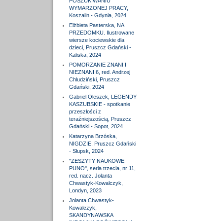
POSZUKIWANIU
WYMARZONEJ PRACY,
Koszalin - Gdynia, 2024
Elżbieta Pasterska, NA
PRZEDOMKU. Ilustrowane
wiersze kociewskie dla
dzieci, Pruszcz Gdański -
Kaliska, 2024
POMORZANIE ZNANI I
NIEZNANI 6, red. Andrzej
Chludziński, Pruszcz
Gdański, 2024
Gabriel Oleszek, LEGENDY
KASZUBSKIE - spotkanie
przeszłości z
teraźniejszością, Pruszcz
Gdański - Sopot, 2024
Katarzyna Brzóska,
NIGDZIE, Pruszcz Gdański
- Słupsk, 2024
"ZESZYTY NAUKOWE
PUNO", seria trzecia, nr 11,
red. nacz. Jolanta
Chwastyk-Kowalczyk,
Londyn, 2023
Jolanta Chwastyk-
Kowalczyk,
SKANDYNAWSKA