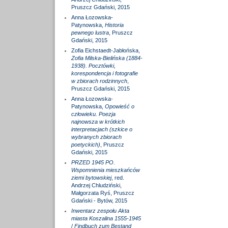
Pruszcz Gdański, 2015
Anna Łozowska-
Patynowska,
Historia
pewnego lustra
, Pruszcz
Gdański, 2015
Zofia Eichstaedt-Jabłońska,
Zofia Milska-Bielińska (1884-
1938). Pocztówki,
korespondencja i fotografie
w zbiorach rodzinnych
,
Pruszcz Gdański, 2015
Anna Łozowska-
Patynowska,
Opowieść o
człowieku. Poezja
najnowsza w krótkich
interpretacjach (szkice o
wybranych zbiorach
poetyckich)
, Pruszcz
Gdański, 2015
PRZED 1945 PO.
Wspomnienia mieszkańców
ziemi bytowskiej
, red.
Andrzej Chludziński,
Małgorzata Ryś, Pruszcz
Gdański - Bytów, 2015
Inwentarz zespołu Akta
miasta Koszalina 1555-1945
/
Findbuch zum Bestand