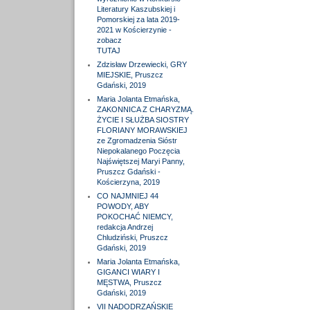
Literatury Kaszubskiej i
Pomorskiej za lata 2019-
2021 w Kościerzynie -
zobacz
TUTAJ
Zdzisław Drzewiecki, GRY
MIEJSKIE, Pruszcz
Gdański, 2019
Maria Jolanta Etmańska,
ZAKONNICA Z CHARYZMĄ.
ŻYCIE I SŁUŻBA SIOSTRY
FLORIANY MORAWSKIEJ
ze Zgromadzenia Sióstr
Niepokalanego Poczęcia
Najświętszej Maryi Panny,
Pruszcz Gdański -
Kościerzyna, 2019
CO NAJMNIEJ 44
POWODY, ABY
POKOCHAĆ NIEMCY,
redakcja Andrzej
Chludziński, Pruszcz
Gdański, 2019
Maria Jolanta Etmańska,
GIGANCI WIARY I
MĘSTWA, Pruszcz
Gdański, 2019
VII NADODRZAŃSKIE