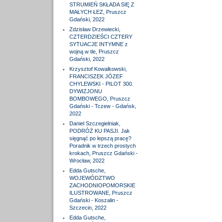
STRUMIEŃ SKŁADA SIĘ Z
MAŁYCH ŁEZ, Pruszcz
Gdański, 2022
Zdzisław Drzewiecki,
CZTERDZIEŚCI CZTERY
SYTUACJE INTYMNE z
wojną w tle, Pruszcz
Gdański, 2022
Krzysztof Kowalkowski,
FRANCISZEK JÓZEF
CHYLEWSKI - PILOT 300.
DYWIZJONU
BOMBOWEGO, Pruszcz
Gdański - Tczew - Gdańsk,
2022
Daniel Szczegielniak,
PODRÓŻ KU PASJI. Jak
sięgnąć po lepszą pracę?
Poradnik w trzech prostych
krokach, Pruszcz Gdański -
Wrocław, 2022
Edda Gutsche,
WOJEWÓDZTWO
ZACHODNIOPOMORSKIE
ILUSTROWANE, Pruszcz
Gdański - Koszalin -
Szczecin, 2022
Edda Gutsche,