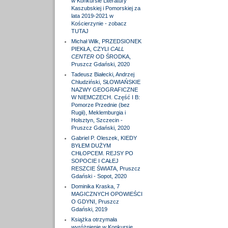
w Konkursie Literatury
Kaszubskiej i Pomorskiej za
lata 2019-2021 w
Kościerzynie - zobacz
TUTAJ
Michał Wilk, PRZEDSIONEK
PIEKŁA, CZYLI
CALL
CENTER
OD ŚRODKA,
Pruszcz Gdański, 2020
Tadeusz Białecki, Andrzej
Chludziński, SŁOWIAŃSKIE
NAZWY GEOGRAFICZNE
W NIEMCZECH. Część I B:
Pomorze Przednie (bez
Rugii), Meklemburgia i
Holsztyn, Szczecin -
Pruszcz Gdański, 2020
Gabriel P. Oleszek, KIEDY
BYŁEM DUŻYM
CHŁOPCEM. REJSY PO
SOPOCIE I CAŁEJ
RESZCIE ŚWIATA, Pruszcz
Gdański - Sopot, 2020
Dominika Kraska, 7
MAGICZNYCH OPOWIEŚCI
O GDYNI, Pruszcz
Gdański, 2019
Książka otrzymała
wyróżnienie w Konkursie