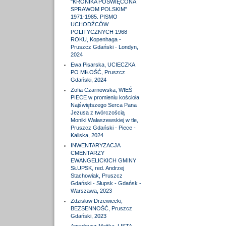
"KRONIKA POŚWIĘCONA
SPRAWOM POLSKIM"
1971-1985. PISMO
UCHODŹCÓW
POLITYCZNYCH 1968
ROKU, Kopenhaga -
Pruszcz Gdański - Londyn,
2024
Ewa Pisarska, UCIECZKA
PO MIŁOŚĆ, Pruszcz
Gdański, 2024
Zofia Czarnowska, WIEŚ
PIECE w promieniu kościoła
Najświętszego Serca Pana
Jezusa z twórczością
Moniki Wałaszewskiej w tle,
Pruszcz Gdański - Piece -
Kaliska, 2024
INWENTARYZACJA
CMENTARZY
EWANGELICKICH GMINY
SŁUPSK, red. Andrzej
Stachowiak, Pruszcz
Gdański - Słupsk - Gdańsk -
Warszawa, 2023
Zdzisław Drzewiecki,
BEZSENNOŚĆ, Pruszcz
Gdański, 2023