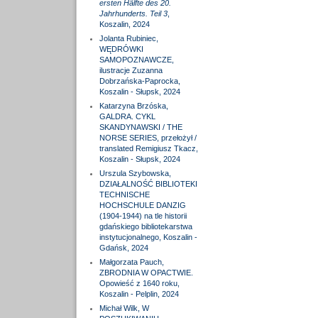
ersten Hälfte des 20.
Jahrhunderts. Teil 3
,
Koszalin, 2024
Jolanta Rubiniec,
WĘDRÓWKI
SAMOPOZNAWCZE,
ilustracje Zuzanna
Dobrzańska-Paprocka,
Koszalin - Słupsk, 2024
Katarzyna Brzóska,
GALDRA. CYKL
SKANDYNAWSKI / THE
NORSE SERIES, przełożył /
translated Remigiusz Tkacz,
Koszalin - Słupsk, 2024
Urszula Szybowska,
DZIAŁALNOŚĆ BIBLIOTEKI
TECHNISCHE
HOCHSCHULE DANZIG
(1904-1944) na tle historii
gdańskiego bibliotekarstwa
instytucjonalnego, Koszalin -
Gdańsk, 2024
Małgorzata Pauch,
ZBRODNIA W OPACTWIE.
Opowieść z 1640 roku,
Koszalin - Pelplin, 2024
Michał Wilk, W