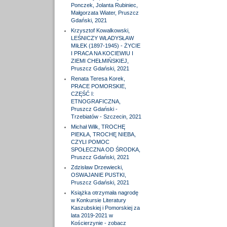
Ponczek, Jolanta Rubiniec,
Małgorzata Wiater, Pruszcz
Gdański, 2021
Krzysztof Kowalkowski,
LEŚNICZY WŁADYSŁAW
MIŁEK (1897-1945) - ŻYCIE
I PRACA NA KOCIEWIU I
ZIEMI CHEŁMIŃSKIEJ,
Pruszcz Gdański, 2021
Renata Teresa Korek,
PRACE POMORSKIE,
CZĘŚĆ I:
ETNOGRAFICZNA,
Pruszcz Gdański -
Trzebiatów - Szczecin, 2021
Michał Wilk, TROCHĘ
PIEKŁA, TROCHĘ NIEBA,
CZYLI POMOC
SPOŁECZNA OD ŚRODKA,
Pruszcz Gdański, 2021
Zdzisław Drzewiecki,
OSWAJANIE PUSTKI,
Pruszcz Gdański, 2021
Książka otrzymała nagrodę
w Konkursie Literatury
Kaszubskiej i Pomorskiej za
lata 2019-2021 w
Kościerzynie - zobacz