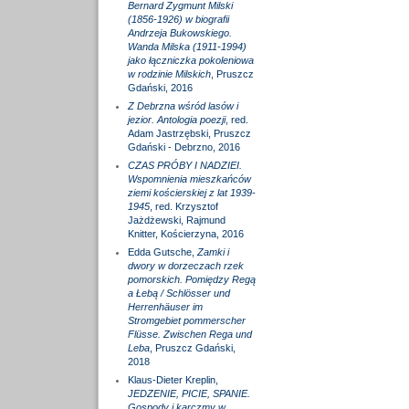
Bernard Zygmunt Milski
(1856-1926) w biografii
Andrzeja Bukowskiego.
Wanda Milska (1911-1994)
jako łączniczka pokoleniowa
w rodzinie Milskich
, Pruszcz
Gdański, 2016
Z Debrzna wśród lasów i
jezior. Antologia poezji
, red.
Adam Jastrzębski, Pruszcz
Gdański - Debrzno, 2016
CZAS PRÓBY I NADZIEI.
Wspomnienia mieszkańców
ziemi kościerskiej z lat 1939-
1945
, red. Krzysztof
Jażdżewski, Rajmund
Knitter, Kościerzyna, 2016
Edda Gutsche,
Zamki i
dwory w dorzeczach rzek
pomorskich. Pomiędzy Regą
a Łebą / Schlösser und
Herrenhäuser im
Stromgebiet pommerscher
Flüsse. Zwischen Rega und
Leba
, Pruszcz Gdański,
2018
Klaus-Dieter Kreplin,
JEDZENIE, PICIE, SPANIE.
Gospody i karczmy w