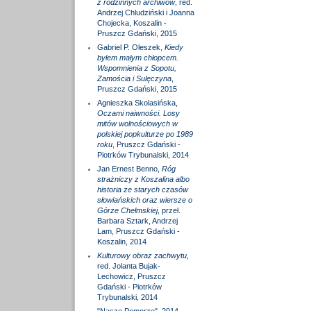
z rodzinnych archiwów
, red.
Andrzej Chludziński i Joanna
Chojecka, Koszalin -
Pruszcz Gdański, 2015
Gabriel P. Oleszek,
Kiedy
byłem małym chłopcem.
Wspomnienia z Sopotu,
Zamościa i Sulęczyna
,
Pruszcz Gdański, 2015
Agnieszka Skolasińska,
Oczami naiwności. Losy
mitów wolnościowych w
polskiej popkulturze po 1989
roku
, Pruszcz Gdański -
Piotrków Trybunalski, 2014
Jan Ernest Benno,
Róg
strażniczy z Koszalina albo
historia ze starych czasów
słowiańskich oraz wiersze o
Górze Chełmskiej
, przeł.
Barbara Sztark, Andrzej
Lam, Pruszcz Gdański -
Koszalin, 2014
Kulturowy obraz zachwytu
,
red. Jolanta Bujak-
Lechowicz, Pruszcz
Gdański - Piotrków
Trybunalski, 2014