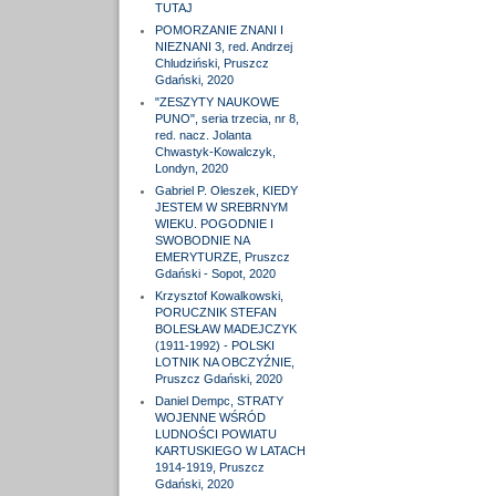
TUTAJ
POMORZANIE ZNANI I
NIEZNANI 3, red. Andrzej
Chludziński, Pruszcz
Gdański, 2020
"ZESZYTY NAUKOWE
PUNO", seria trzecia, nr 8,
red. nacz. Jolanta
Chwastyk-Kowalczyk,
Londyn, 2020
Gabriel P. Oleszek, KIEDY
JESTEM W SREBRNYM
WIEKU. POGODNIE I
SWOBODNIE NA
EMERYTURZE, Pruszcz
Gdański - Sopot, 2020
Krzysztof Kowalkowski,
PORUCZNIK STEFAN
BOLESŁAW MADEJCZYK
(1911-1992) - POLSKI
LOTNIK NA OBCZYŹNIE,
Pruszcz Gdański, 2020
Daniel Dempc, STRATY
WOJENNE WŚRÓD
LUDNOŚCI POWIATU
KARTUSKIEGO W LATACH
1914-1919, Pruszcz
Gdański, 2020