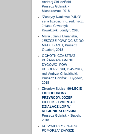
Andrzej Chludziński,
Pruszcz Gdański -
Mieszkowice, 2018
"Zeszyty Naukowe PUNO",
seria trzecia, nr 6, red. nacz.
Jolanta Chwastyk-
Kowalczyk, Londyn, 2018
Maria Jolanta Etmańska,
JESZCZE POWRÓCISZ DO
MATKI BOŻEJ, Pruszcz
Gdański, 2018
OCHOTNICZA STRAŻ
POŻARNA W GMINIE
DYGOWO, POW.
KOŁOBRZESKI, 1945-2017,
red. Andrzej Chludziński,
Pruszcz Gdański - Dygowo,
2018
Zbigniew Sobisz,
90-LECIE
LIGI OCHRONY
PRZYRODY. JÓZEF
CIEPLIK - TWÓRCA I
DZIAŁACZ LOP W
REGIONIE SŁUPSKIM
,
Pruszcz Gdański - Słupsk,
2018
KOSYNIERZY Z "DARU
POMORZA" ZAWSZE