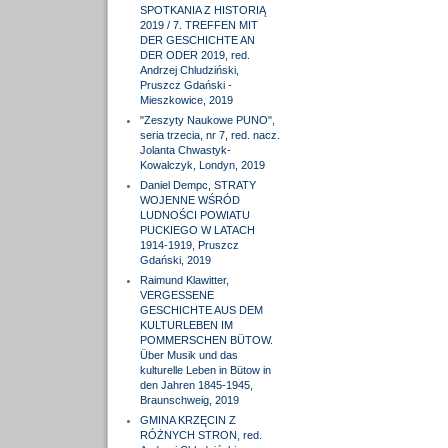
SPOTKANIA Z HISTORIĄ
2019 / 7. TREFFEN MIT
DER GESCHICHTE AN
DER ODER 2019, red.
Andrzej Chludziński,
Pruszcz Gdański -
Mieszkowice, 2019
"Zeszyty Naukowe PUNO",
seria trzecia, nr 7, red. nacz.
Jolanta Chwastyk-
Kowalczyk, Londyn, 2019
Daniel Dempc, STRATY
WOJENNE WŚRÓD
LUDNOŚCI POWIATU
PUCKIEGO W LATACH
1914-1919, Pruszcz
Gdański, 2019
Raimund Klawitter,
VERGESSENE
GESCHICHTE AUS DEM
KULTURLEBEN IM
POMMERSCHEN BÜTOW.
Über Musik und das
kulturelle Leben in Bütow in
den Jahren 1845-1945,
Braunschweig, 2019
GMINA KRZĘCIN Z
RÓŻNYCH STRON, red.