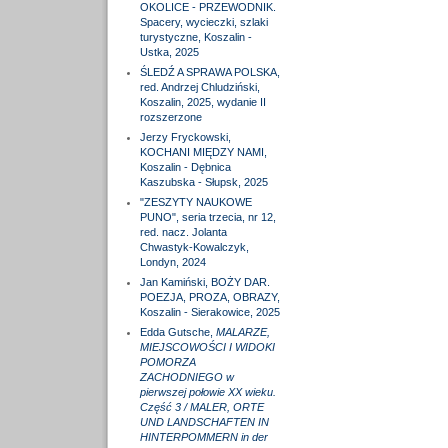
OKOLICE - PRZEWODNIK.
Spacery, wycieczki, szlaki
turystyczne, Koszalin -
Ustka, 2025
ŚLEDŹ A SPRAWA POLSKA,
red. Andrzej Chludziński,
Koszalin, 2025, wydanie II
rozszerzone
Jerzy Fryckowski,
KOCHANI MIĘDZY NAMI,
Koszalin - Dębnica
Kaszubska - Słupsk, 2025
"ZESZYTY NAUKOWE
PUNO", seria trzecia, nr 12,
red. nacz. Jolanta
Chwastyk-Kowalczyk,
Londyn, 2024
Jan Kamiński, BOŻY DAR.
POEZJA, PROZA, OBRAZY,
Koszalin - Sierakowice, 2025
Edda Gutsche,
MALARZE,
MIEJSCOWOŚCI I WIDOKI
POMORZA
ZACHODNIEGO w
pierwszej połowie XX wieku.
Część 3 / MALER, ORTE
UND LANDSCHAFTEN IN
HINTERPOMMERN in der