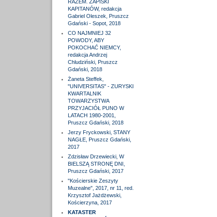
RAZEM. ZAPISKI
KAPITANÓW, redakcja
Gabriel Oleszek, Pruszcz
Gdański - Sopot, 2018
CO NAJMNIEJ 32
POWODY, ABY
POKOCHAĆ NIEMCY,
redakcja Andrzej
Chludziński, Pruszcz
Gdański, 2018
Żaneta Steffek,
"UNIVERSITAS" - ZURYSKI
KWARTALNIK
TOWARZYSTWA
PRZYJACIÓŁ PUNO W
LATACH 1980-2001,
Pruszcz Gdański, 2018
Jerzy Fryckowski, STANY
NAGŁE, Pruszcz Gdański,
2017
Zdzisław Drzewiecki, W
BIELSZĄ STRONĘ DNI,
Pruszcz Gdański, 2017
"Kościerskie Zeszyty
Muzealne", 2017, nr 11, red.
Krzysztof Jażdżewski,
Kościerzyna, 2017
KATASTER