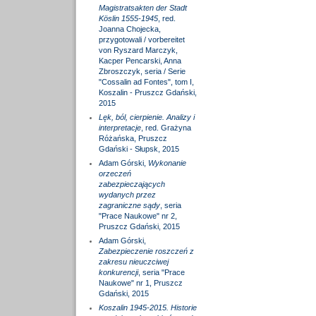
Magistratsakten der Stadt
Köslin 1555-1945
, red.
Joanna Chojecka,
przygotowali / vorbereitet
von Ryszard Marczyk,
Kacper Pencarski, Anna
Zbroszczyk, seria / Serie
"Cossalin ad Fontes", tom I,
Koszalin - Pruszcz Gdański,
2015
Lęk, ból, cierpienie. Analizy i
interpretacje
, red. Grażyna
Różańska, Pruszcz
Gdański - Słupsk, 2015
Adam Górski,
Wykonanie
orzeczeń
zabezpieczających
wydanych przez
zagraniczne sądy
, seria
"Prace Naukowe" nr 2,
Pruszcz Gdański, 2015
Adam Górski,
Zabezpieczenie roszczeń z
zakresu nieuczciwej
konkurencji
, seria "Prace
Naukowe" nr 1, Pruszcz
Gdański, 2015
Koszalin 1945-2015. Historie