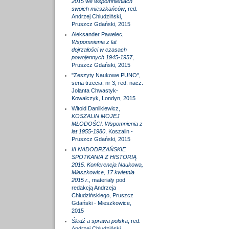
2015 we wspomnieniach
swoich mieszkańców
, red.
Andrzej Chludziński,
Pruszcz Gdański, 2015
Aleksander Pawelec,
Wspomnienia z lat
dojrzałości w czasach
powojennych 1945-1957
,
Pruszcz Gdański, 2015
"Zeszyty Naukowe PUNO",
seria trzecia, nr 3, red. nacz.
Jolanta Chwastyk-
Kowalczyk, Londyn, 2015
Witold Danilkiewicz,
KOSZALIN MOJEJ
MŁODOŚCI. Wspomnienia z
lat 1955-1980
, Koszalin -
Pruszcz Gdański, 2015
III NADODRZAŃSKIE
SPOTKANIA Z HISTORIĄ
2015. Konferencja Naukowa,
Mieszkowice, 17 kwietnia
2015 r.
, materiały pod
redakcją Andrzeja
Chludzińskiego, Pruszcz
Gdański - Mieszkowice,
2015
Śledź a sprawa polska
, red.
Andrzej Chludziński,