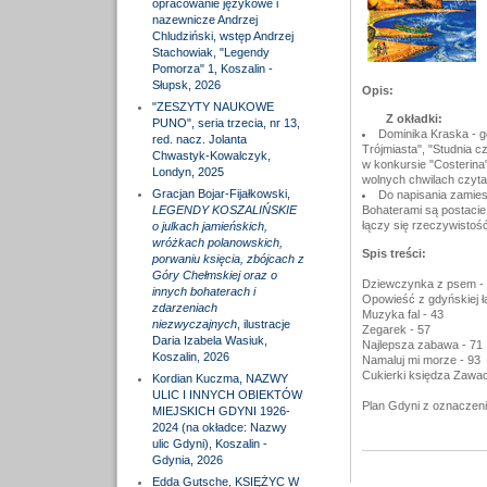
opracowanie językowe i
nazewnicze Andrzej
Chludziński, wstęp Andrzej
Stachowiak, "Legendy
Pomorza" 1, Koszalin -
Słupsk, 2026
Opis:
"ZESZYTY NAUKOWE
Z okładki:
PUNO", seria trzecia, nr 13,
Dominika Kraska - gd
red. nacz. Jolanta
Trójmiasta", "Studnia c
Chwastyk-Kowalczyk,
w konkursie "Costerina"
Londyn, 2025
wolnych chwilach czyta,
Gracjan Bojar-Fijałkowski,
Do napisania zamiesz
LEGENDY KOSZALIŃSKIE
Bohaterami są postacie
łączy się rzeczywistość
o julkach jamieńskich,
wróżkach polanowskich,
Spis treści:
porwaniu księcia, zbójcach z
Góry Chełmskiej oraz o
Dziewczynka z psem - 
innych bohaterach i
Opowieść z gdyńskiej ł
zdarzeniach
Muzyka fal - 43
niezwyczajnych
, ilustracje
Zegarek - 57
Daria Izabela Wasiuk,
Najlepsza zabawa - 71
Koszalin, 2026
Namaluj mi morze - 93
Cukierki księdza Zawac
Kordian Kuczma, NAZWY
ULIC I INNYCH OBIEKTÓW
Plan Gdyni z oznaczenia
MIEJSKICH GDYNI 1926-
2024 (na okładce: Nazwy
ulic Gdyni), Koszalin -
Gdynia, 2026
Edda Gutsche, KSIĘŻYC W