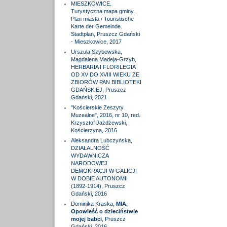
MIESZKOWICE.
Turystyczna mapa gminy.
Plan miasta / Touristische
Karte der Gemeinde.
Stadtplan, Pruszcz Gdański
- Mieszkowice, 2017
Urszula Szybowska,
Magdalena Madeja-Grzyb,
HERBARIA I FLORILEGIA
OD XV DO XVIII WIEKU ZE
ZBIORÓW PAN BIBLIOTEKI
GDAŃSKIEJ, Pruszcz
Gdański, 2021
"Kościerskie Zeszyty
Muzealne", 2016, nr 10, red.
Krzysztof Jażdżewski,
Kościerzyna, 2016
Aleksandra Lubczyńska,
DZIAŁALNOŚĆ
WYDAWNICZA
NARODOWEJ
DEMOKRACJI W GALICJI
W DOBIE AUTONOMII
(1892-1914), Pruszcz
Gdański, 2016
Dominika Kraska,
MIA.
Opowieść o dzieciństwie
mojej babci
, Pruszcz
Gdański, 2016