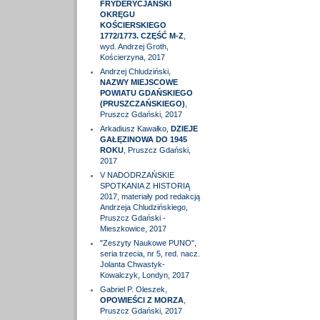
FRYDERYCJAŃSKI
OKRĘGU
KOŚCIERSKIEGO
1772/1773. CZĘŚĆ M-Z
,
wyd. Andrzej Groth,
Kościerzyna, 2017
Andrzej Chludziński,
NAZWY MIEJSCOWE
POWIATU GDAŃSKIEGO
(PRUSZCZAŃSKIEGO)
,
Pruszcz Gdański, 2017
Arkadiusz Kawałko,
DZIEJE
GAŁĘZINOWA DO 1945
ROKU
, Pruszcz Gdański,
2017
V NADODRZAŃSKIE
SPOTKANIA Z HISTORIĄ
2017, materiały pod redakcją
Andrzeja Chludzińskiego,
Pruszcz Gdański -
Mieszkowice, 2017
"Zeszyty Naukowe PUNO",
seria trzecia, nr 5, red. nacz.
Jolanta Chwastyk-
Kowalczyk, Londyn, 2017
Gabriel P. Oleszek,
OPOWIEŚCI Z MORZA
,
Pruszcz Gdański, 2017