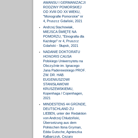
AWANSU I GERMANIZACJI
RODZINY POMORSKIEJ
OD XVIII DO XX WIEKU,
"Monografie Pomorskie" nr
4, Pruszcz Gdański, 2021
Andrzej Stachowiak,
MIEJSCA ŚWIĘTE NA
POMORZU, "Etnografia dla
Każdego" nr 4, Pruszcz
Gdański - Słupsk, 2021
NADANIE DOKTORATU
HONORIS CAUSA
Polskiego Uniwersytetu na
Obczyźnie im. Ignacego
Jana Paderewskiego PROF.
ZW. DR. HAB.
EUGENIUSZOWI
STANISŁAWOWI
KRUSZEWSKIEMU,
Kopenhaga / Copenhagen,
2021
MINDESTENS 44 GRÜNDE,
DEUTSCHLAND ZU
LIEBEN, unter der Redaktion
von Andrzej Chludziński,
Übersetzung aus dem
Polnischen Ilona Gryman,
Edda Gutsche, Agnieszka
Kalbarczyk, Cezary