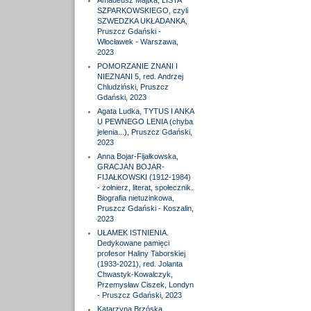
Amadeusz Majtka, LISTA
SZPARKOWSKIEGO, czyli
SZWEDZKA UKŁADANKA,
Pruszcz Gdański -
Włocławek - Warszawa,
2023
POMORZANIE ZNANI I
NIEZNANI 5, red. Andrzej
Chludziński, Pruszcz
Gdański, 2023
Agata Ludka, TYTUS I ANKA
U PEWNEGO LENIA (chyba
jelenia...), Pruszcz Gdański,
2023
Anna Bojar-Fijałkowska,
GRACJAN BOJAR-
FIJAŁKOWSKI (1912-1984)
- żołnierz, literat, społecznik.
Biografia nietuzinkowa,
Pruszcz Gdański - Koszalin,
2023
UŁAMEK ISTNIENIA.
Dedykowane pamięci
profesor Haliny Taborskiej
(1933-2021), red. Jolanta
Chwastyk-Kowalczyk,
Przemysław Ciszek, Londyn
- Pruszcz Gdański, 2023
Katarzyna Brzóska,