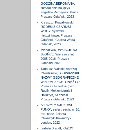
GODZINA BERGMANA,
tłumaczenie na język
angielski Remigiusz Tkacz,
Pruszcz Gdański, 2023
Krzysztof Kowalkowski,
RODEM Z CZARNEJ
WODY. Sylwetki
nietuzinkowe, Pruszcz
Gdański - Czarna Woda -
Gdańsk, 2023
Michał Wilk, WYJŚCIE NA
SŁOŃCE. Wiersze z lat
2005-2016, Pruszcz
Gdański, 2023
Tadeusz Białecki, Andrzej
Chludziński, SŁOWIAŃSKIE
NAZWY GEOGRAFICZNE
W NIEMCZECH. Część I C:
Pomorze Przednie (bez
Rugii), Meklemburgia i
Holsztyn, Szczecin -
Pruszcz Gdański, 2023
"ZESZYTY NAUKOWE
PUNO", seria trzecia, nr 10,
red. nacz. Jolanta
Chwastyk-Kowalczyk,
Londyn, 2022
Izabela Brandt, KAŻDY