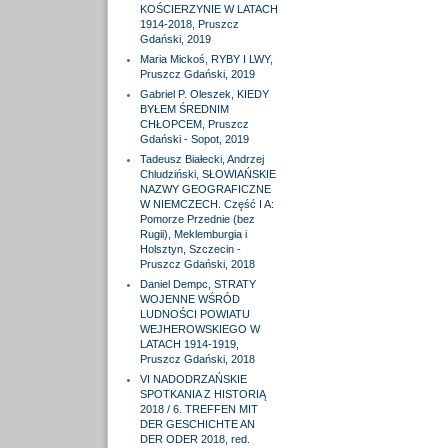
KOŚCIERZYNIE W LATACH
1914-2018, Pruszcz
Gdański, 2019
Maria Mickoś, RYBY I LWY,
Pruszcz Gdański, 2019
Gabriel P. Oleszek, KIEDY
BYŁEM ŚREDNIM
CHŁOPCEM, Pruszcz
Gdański - Sopot, 2019
Tadeusz Białecki, Andrzej
Chludziński, SŁOWIAŃSKIE
NAZWY GEOGRAFICZNE
W NIEMCZECH. Część I A:
Pomorze Przednie (bez
Rugii), Meklemburgia i
Holsztyn, Szczecin -
Pruszcz Gdański, 2018
Daniel Dempc, STRATY
WOJENNE WŚRÓD
LUDNOŚCI POWIATU
WEJHEROWSKIEGO W
LATACH 1914-1919,
Pruszcz Gdański, 2018
VI NADODRZAŃSKIE
SPOTKANIA Z HISTORIĄ
2018 / 6. TREFFEN MIT
DER GESCHICHTE AN
DER ODER 2018, red.