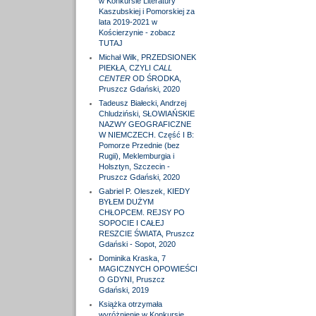
w Konkursie Literatury
Kaszubskiej i Pomorskiej za
lata 2019-2021 w
Kościerzynie - zobacz
TUTAJ
Michał Wilk, PRZEDSIONEK
PIEKŁA, CZYLI
CALL
CENTER
OD ŚRODKA,
Pruszcz Gdański, 2020
Tadeusz Białecki, Andrzej
Chludziński, SŁOWIAŃSKIE
NAZWY GEOGRAFICZNE
W NIEMCZECH. Część I B:
Pomorze Przednie (bez
Rugii), Meklemburgia i
Holsztyn, Szczecin -
Pruszcz Gdański, 2020
Gabriel P. Oleszek, KIEDY
BYŁEM DUŻYM
CHŁOPCEM. REJSY PO
SOPOCIE I CAŁEJ
RESZCIE ŚWIATA, Pruszcz
Gdański - Sopot, 2020
Dominika Kraska, 7
MAGICZNYCH OPOWIEŚCI
O GDYNI, Pruszcz
Gdański, 2019
Książka otrzymała
wyróżnienie w Konkursie