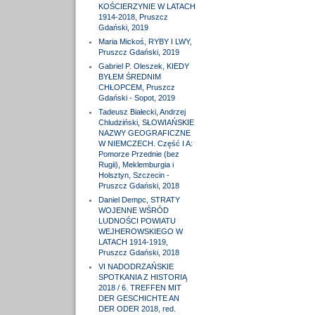
KOŚCIERZYNIE W LATACH
1914-2018, Pruszcz
Gdański, 2019
Maria Mickoś, RYBY I LWY,
Pruszcz Gdański, 2019
Gabriel P. Oleszek, KIEDY
BYŁEM ŚREDNIM
CHŁOPCEM, Pruszcz
Gdański - Sopot, 2019
Tadeusz Białecki, Andrzej
Chludziński, SŁOWIAŃSKIE
NAZWY GEOGRAFICZNE
W NIEMCZECH. Część I A:
Pomorze Przednie (bez
Rugii), Meklemburgia i
Holsztyn, Szczecin -
Pruszcz Gdański, 2018
Daniel Dempc, STRATY
WOJENNE WŚRÓD
LUDNOŚCI POWIATU
WEJHEROWSKIEGO W
LATACH 1914-1919,
Pruszcz Gdański, 2018
VI NADODRZAŃSKIE
SPOTKANIA Z HISTORIĄ
2018 / 6. TREFFEN MIT
DER GESCHICHTE AN
DER ODER 2018, red.