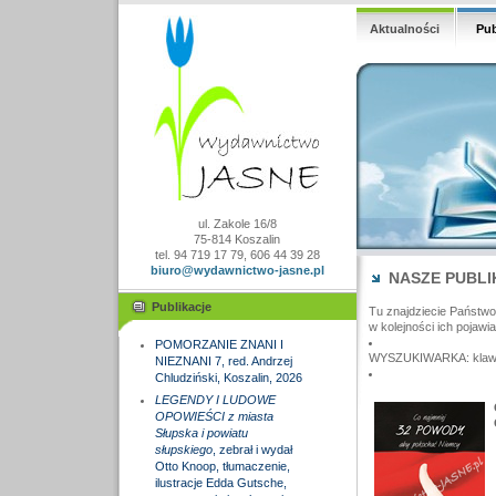
Aktualności
Pub
ul. Zakole 16/8
75-814 Koszalin
tel. 94 719 17 79, 606 44 39 28
biuro@wydawnictwo-jasne.pl
NASZE PUBLI
Publikacje
Tu znajdziecie Państw
w kolejności ich pojawia
POMORZANIE ZNANI I
WYSZUKIWARKA: klawisz
NIEZNANI 7, red. Andrzej
Chludziński, Koszalin, 2026
LEGENDY I LUDOWE
OPOWIEŚCI z miasta
Słupska i powiatu
słupskiego
, zebrał i wydał
Otto Knoop, tłumaczenie,
ilustracje Edda Gutsche,