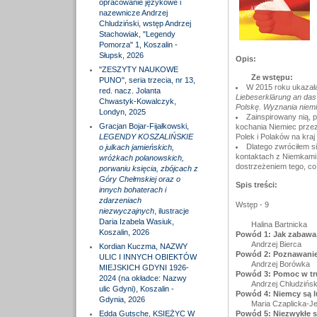
opracowanie językowe i
nazewnicze Andrzej
Chludziński, wstęp Andrzej
Stachowiak, "Legendy
Pomorza" 1, Koszalin -
Słupsk, 2026
Opis:
"ZESZYTY NAUKOWE
Ze wstępu:
PUNO", seria trzecia, nr 13,
W 2015 roku ukazała
red. nacz. Jolanta
Liebeserklärung an das
Chwastyk-Kowalczyk,
Polskę. Wyznania niemi
Londyn, 2025
Zainspirowany nią, 
Gracjan Bojar-Fijałkowski,
kochania Niemiec przez 
LEGENDY KOSZALIŃSKIE
Polek i Polaków na kraj
Dlatego zwróciłem si
o julkach jamieńskich,
kontaktach z Niemkami 
wróżkach polanowskich,
dostrzeżeniem tego, co 
porwaniu księcia, zbójcach z
Góry Chełmskiej oraz o
Spis treści:
innych bohaterach i
zdarzeniach
Wstęp - 9
niezwyczajnych
, ilustracje
Daria Izabela Wasiuk,
Halina Bartnicka
Koszalin, 2026
Powód 1: Jak zabawa,
Andrzej Bierca
Kordian Kuczma, NAZWY
Powód 2: Poznawanie 
ULIC I INNYCH OBIEKTÓW
Andrzej Borówka
MIEJSKICH GDYNI 1926-
Powód 3: Pomoc w tr
2024 (na okładce: Nazwy
Andrzej Chludzińsk
ulic Gdyni), Koszalin -
Powód 4: Niemcy są 
Gdynia, 2026
Maria Czaplicka-J
Edda Gutsche, KSIĘŻYC W
Powód 5: Niezwykłe s