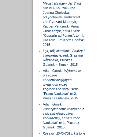
Magistratsakten der Stadt
Köslin 1555-1945
, red.
Joanna Chojecka,
przygotowali / vorbereitet
von Ryszard Marczyk,
Kacper Pencarski, Anna
Zbroszczyk, seria / Serie
"Cossalin ad Fontes", tom I,
Koszalin - Pruszcz Gdański,
2015
Lęk, ból, cierpienie. Analizy i
interpretacje
, red. Grażyna
Różańska, Pruszcz
Gdański - Słupsk, 2015
Adam Górski,
Wykonanie
orzeczeń
zabezpieczających
wydanych przez
zagraniczne sądy
, seria
"Prace Naukowe" nr 2,
Pruszcz Gdański, 2015
Adam Górski,
Zabezpieczenie roszczeń z
zakresu nieuczciwej
konkurencji
, seria "Prace
Naukowe" nr 1, Pruszcz
Gdański, 2015
Koszalin 1945-2015. Historie