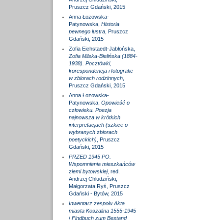
Pruszcz Gdański, 2015
Anna Łozowska-
Patynowska,
Historia
pewnego lustra
, Pruszcz
Gdański, 2015
Zofia Eichstaedt-Jabłońska,
Zofia Milska-Bielińska (1884-
1938). Pocztówki,
korespondencja i fotografie
w zbiorach rodzinnych
,
Pruszcz Gdański, 2015
Anna Łozowska-
Patynowska,
Opowieść o
człowieku. Poezja
najnowsza w krótkich
interpretacjach (szkice o
wybranych zbiorach
poetyckich)
, Pruszcz
Gdański, 2015
PRZED 1945 PO.
Wspomnienia mieszkańców
ziemi bytowskiej
, red.
Andrzej Chludziński,
Małgorzata Ryś, Pruszcz
Gdański - Bytów, 2015
Inwentarz zespołu Akta
miasta Koszalina 1555-1945
/
Findbuch zum Bestand