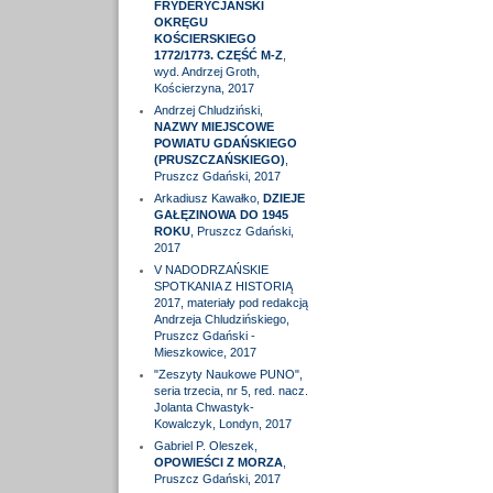
FRYDERYCJAŃSKI
OKRĘGU
KOŚCIERSKIEGO
1772/1773. CZĘŚĆ M-Z
,
wyd. Andrzej Groth,
Kościerzyna, 2017
Andrzej Chludziński,
NAZWY MIEJSCOWE
POWIATU GDAŃSKIEGO
(PRUSZCZAŃSKIEGO)
,
Pruszcz Gdański, 2017
Arkadiusz Kawałko,
DZIEJE
GAŁĘZINOWA DO 1945
ROKU
, Pruszcz Gdański,
2017
V NADODRZAŃSKIE
SPOTKANIA Z HISTORIĄ
2017, materiały pod redakcją
Andrzeja Chludzińskiego,
Pruszcz Gdański -
Mieszkowice, 2017
"Zeszyty Naukowe PUNO",
seria trzecia, nr 5, red. nacz.
Jolanta Chwastyk-
Kowalczyk, Londyn, 2017
Gabriel P. Oleszek,
OPOWIEŚCI Z MORZA
,
Pruszcz Gdański, 2017