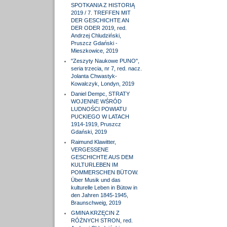
SPOTKANIA Z HISTORIĄ
2019 / 7. TREFFEN MIT
DER GESCHICHTE AN
DER ODER 2019, red.
Andrzej Chludziński,
Pruszcz Gdański -
Mieszkowice, 2019
"Zeszyty Naukowe PUNO",
seria trzecia, nr 7, red. nacz.
Jolanta Chwastyk-
Kowalczyk, Londyn, 2019
Daniel Dempc, STRATY
WOJENNE WŚRÓD
LUDNOŚCI POWIATU
PUCKIEGO W LATACH
1914-1919, Pruszcz
Gdański, 2019
Raimund Klawitter,
VERGESSENE
GESCHICHTE AUS DEM
KULTURLEBEN IM
POMMERSCHEN BÜTOW.
Über Musik und das
kulturelle Leben in Bütow in
den Jahren 1845-1945,
Braunschweig, 2019
GMINA KRZĘCIN Z
RÓŻNYCH STRON, red.