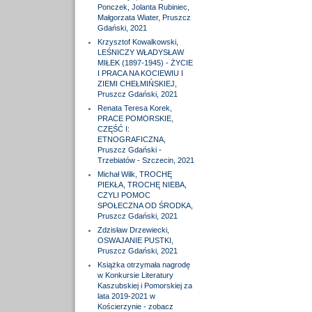
Ponczek, Jolanta Rubiniec,
Małgorzata Wiater, Pruszcz
Gdański, 2021
Krzysztof Kowalkowski,
LEŚNICZY WŁADYSŁAW
MIŁEK (1897-1945) - ŻYCIE
I PRACA NA KOCIEWIU I
ZIEMI CHEŁMIŃSKIEJ,
Pruszcz Gdański, 2021
Renata Teresa Korek,
PRACE POMORSKIE,
CZĘŚĆ I:
ETNOGRAFICZNA,
Pruszcz Gdański -
Trzebiatów - Szczecin, 2021
Michał Wilk, TROCHĘ
PIEKŁA, TROCHĘ NIEBA,
CZYLI POMOC
SPOŁECZNA OD ŚRODKA,
Pruszcz Gdański, 2021
Zdzisław Drzewiecki,
OSWAJANIE PUSTKI,
Pruszcz Gdański, 2021
Książka otrzymała nagrodę
w Konkursie Literatury
Kaszubskiej i Pomorskiej za
lata 2019-2021 w
Kościerzynie - zobacz