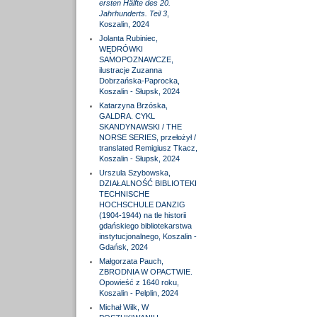
ersten Hälfte des 20.
Jahrhunderts. Teil 3
,
Koszalin, 2024
Jolanta Rubiniec,
WĘDRÓWKI
SAMOPOZNAWCZE,
ilustracje Zuzanna
Dobrzańska-Paprocka,
Koszalin - Słupsk, 2024
Katarzyna Brzóska,
GALDRA. CYKL
SKANDYNAWSKI / THE
NORSE SERIES, przełożył /
translated Remigiusz Tkacz,
Koszalin - Słupsk, 2024
Urszula Szybowska,
DZIAŁALNOŚĆ BIBLIOTEKI
TECHNISCHE
HOCHSCHULE DANZIG
(1904-1944) na tle historii
gdańskiego bibliotekarstwa
instytucjonalnego, Koszalin -
Gdańsk, 2024
Małgorzata Pauch,
ZBRODNIA W OPACTWIE.
Opowieść z 1640 roku,
Koszalin - Pelplin, 2024
Michał Wilk, W