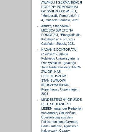
AWANSU I GERMANIZACJI
RODZINY POMORSKIEJ
OD XVIII DO XX WIEKU,
"Monografie Pomorskie" nr
4, Pruszcz Gdański, 2021
Andrzej Stachowiak,
MIEJSCA ŚWIĘTE NA
POMORZU, "Etnografia dla
Każdego" nr 4, Pruszcz
Gdański - Słupsk, 2021
NADANIE DOKTORATU
HONORIS CAUSA
Polskiego Uniwersytetu na
Obczyźnie im. Ignacego
Jana Paderewskiego PROF.
ZW. DR. HAB.
EUGENIUSZOWI
STANISŁAWOWI
KRUSZEWSKIEMU,
Kopenhaga / Copenhagen,
2021
MINDESTENS 44 GRÜNDE,
DEUTSCHLAND ZU
LIEBEN, unter der Redaktion
von Andrzej Chludziński,
Übersetzung aus dem
Polnischen Ilona Gryman,
Edda Gutsche, Agnieszka
Kalbarczyk, Cezary