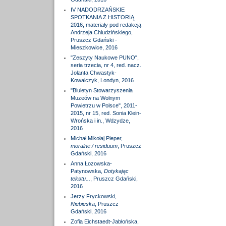
IV NADODRZAŃSKIE
SPOTKANIA Z HISTORIĄ
2016, materiały pod redakcją
Andrzeja Chludzińskiego,
Pruszcz Gdański -
Mieszkowice, 2016
"Zeszyty Naukowe PUNO",
seria trzecia, nr 4, red. nacz.
Jolanta Chwastyk-
Kowalczyk, Londyn, 2016
"Biuletyn Stowarzyszenia
Muzeów na Wolnym
Powietrzu w Polsce", 2011-
2015, nr 15, red. Sonia Klein-
Wrońska i in., Wdzydze,
2016
Michał Mikołaj Pieper,
moralne / residuum
, Pruszcz
Gdański, 2016
Anna Łozowska-
Patynowska,
Dotykając
tekstu...
, Pruszcz Gdański,
2016
Jerzy Fryckowski,
Niebieska
, Pruszcz
Gdański, 2016
Zofia Eichstaedt-Jabłońska,