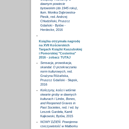
dawnym powiecie
bytowskim (do 1945 roku)
,
tłum. Monika Dąbrowska-
Piesik, red. Andrzej
Chludziński, Pruszcz
Gdański - Bytów -
Herdecke, 2016
Książka otrzymała nagrodę
na XVII Kościerskich
Targach Książki Kaszubskiej
i Pomorskiej "Costerina"
2016 - zobacz
TUTAJ
Sensacja, prowokacja,
skandal. O przekraczaniu
norm kulturowych
, red.
Grażyna Różańska,
Pruszcz Gdański - Słupsk,
2016
Kończyny, kości i wtórnie
otwarte groby w dawnych
kulturach / Limbs, Bones,
and Reopened Graves in
Past Societies
, red. / ed. by
Leszek Gardeła, Kamil
Kajkowski, Bytów, 2015
NOWY DZIEŃ. Powojenna
rzeczywistość w Malborku