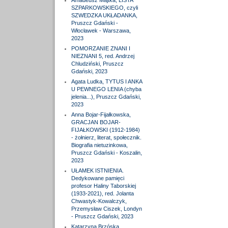
Amadeusz Majtka, LISTA
SZPARKOWSKIEGO, czyli
SZWEDZKA UKŁADANKA,
Pruszcz Gdański -
Włocławek - Warszawa,
2023
POMORZANIE ZNANI I
NIEZNANI 5, red. Andrzej
Chludziński, Pruszcz
Gdański, 2023
Agata Ludka, TYTUS I ANKA
U PEWNEGO LENIA (chyba
jelenia...), Pruszcz Gdański,
2023
Anna Bojar-Fijałkowska,
GRACJAN BOJAR-
FIJAŁKOWSKI (1912-1984)
- żołnierz, literat, społecznik.
Biografia nietuzinkowa,
Pruszcz Gdański - Koszalin,
2023
UŁAMEK ISTNIENIA.
Dedykowane pamięci
profesor Haliny Taborskiej
(1933-2021), red. Jolanta
Chwastyk-Kowalczyk,
Przemysław Ciszek, Londyn
- Pruszcz Gdański, 2023
Katarzyna Brzóska,