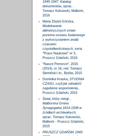
1945-1947. Katalog
dokumentów
, oprac.
Tomasz Kukowski, Malbork,
2016
Maria Zbylut-Górska,
Modelowanie
altimetrycznych zmian
poziomu oceanu światowego
z wykorzystaniem analiz
czasowo-
częstotliwościowych
, seria
"Prace Naukowe" nr 3,
Pruszcz Gdański, 2016
"Nasze Pomorze", 2015
(2014), nr 16, red. Tomasz
Siemiński i in., Bytów, 2015
Dominika Kraska,
STUDNIA
CZASU, czyli jak odnaleźć
zagubione wspomnienia
,
Pruszcz Gdański, 2015
Świat, który minął...
Malborska Gmina
Synagogalna 1814-1938 w
źródłach archiwalnych
,
oprac. Tomasz Kukowski,
Malbork - Pruszcz Gdański,
2015
PRUSZCZ GDAŃSKI 1945-