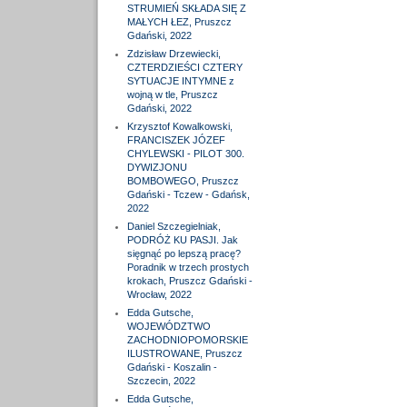
STRUMIEŃ SKŁADA SIĘ Z
MAŁYCH ŁEZ, Pruszcz
Gdański, 2022
Zdzisław Drzewiecki,
CZTERDZIEŚCI CZTERY
SYTUACJE INTYMNE z
wojną w tle, Pruszcz
Gdański, 2022
Krzysztof Kowalkowski,
FRANCISZEK JÓZEF
CHYLEWSKI - PILOT 300.
DYWIZJONU
BOMBOWEGO, Pruszcz
Gdański - Tczew - Gdańsk,
2022
Daniel Szczegielniak,
PODRÓŻ KU PASJI. Jak
sięgnąć po lepszą pracę?
Poradnik w trzech prostych
krokach, Pruszcz Gdański -
Wrocław, 2022
Edda Gutsche,
WOJEWÓDZTWO
ZACHODNIOPOMORSKIE
ILUSTROWANE, Pruszcz
Gdański - Koszalin -
Szczecin, 2022
Edda Gutsche,