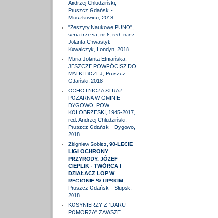
Andrzej Chludziński,
Pruszcz Gdański -
Mieszkowice, 2018
"Zeszyty Naukowe PUNO",
seria trzecia, nr 6, red. nacz.
Jolanta Chwastyk-
Kowalczyk, Londyn, 2018
Maria Jolanta Etmańska,
JESZCZE POWRÓCISZ DO
MATKI BOŻEJ, Pruszcz
Gdański, 2018
OCHOTNICZA STRAŻ
POŻARNA W GMINIE
DYGOWO, POW.
KOŁOBRZESKI, 1945-2017,
red. Andrzej Chludziński,
Pruszcz Gdański - Dygowo,
2018
Zbigniew Sobisz,
90-LECIE
LIGI OCHRONY
PRZYRODY. JÓZEF
CIEPLIK - TWÓRCA I
DZIAŁACZ LOP W
REGIONIE SŁUPSKIM
,
Pruszcz Gdański - Słupsk,
2018
KOSYNIERZY Z "DARU
POMORZA" ZAWSZE