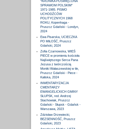
"KRONIKA POŚWIĘCONA
SPRAWOM POLSKIM"
1971-1985. PISMO
UCHODŹCÓW
POLITYCZNYCH 1968
ROKU, Kopenhaga -
Pruszcz Gdański - Londyn,
2024
Ewa Pisarska, UCIECZKA
PO MIŁOŚĆ, Pruszcz
Gdański, 2024
Zofia Czarnowska, WIEŚ
PIECE w promieniu kościoła
Najświętszego Serca Pana
Jezusa z twórczością
Moniki Wałaszewskiej w tle,
Pruszcz Gdański - Piece -
Kaliska, 2024
INWENTARYZACJA
CMENTARZY
EWANGELICKICH GMINY
SŁUPSK, red. Andrzej
Stachowiak, Pruszcz
Gdański - Słupsk - Gdańsk -
Warszawa, 2023
Zdzisław Drzewiecki,
BEZSENNOŚĆ, Pruszcz
Gdański, 2023