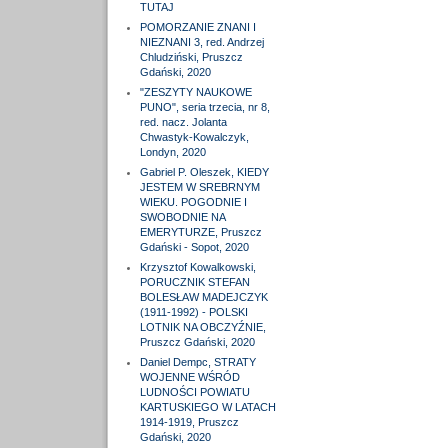
TUTAJ
POMORZANIE ZNANI I
NIEZNANI 3, red. Andrzej
Chludziński, Pruszcz
Gdański, 2020
"ZESZYTY NAUKOWE
PUNO", seria trzecia, nr 8,
red. nacz. Jolanta
Chwastyk-Kowalczyk,
Londyn, 2020
Gabriel P. Oleszek, KIEDY
JESTEM W SREBRNYM
WIEKU. POGODNIE I
SWOBODNIE NA
EMERYTURZE, Pruszcz
Gdański - Sopot, 2020
Krzysztof Kowalkowski,
PORUCZNIK STEFAN
BOLESŁAW MADEJCZYK
(1911-1992) - POLSKI
LOTNIK NA OBCZYŹNIE,
Pruszcz Gdański, 2020
Daniel Dempc, STRATY
WOJENNE WŚRÓD
LUDNOŚCI POWIATU
KARTUSKIEGO W LATACH
1914-1919, Pruszcz
Gdański, 2020