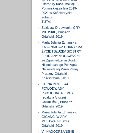
Literatury Kaszubskiej i
Pomorskiej za lata 2019-
2021 w Kościerzynie -
zobacz
TUTAJ
Zdzisław Drzewiecki, GRY
MIEJSKIE, Pruszcz
Gdański, 2019
Maria Jolanta Etmańska,
ZAKONNICA Z CHARYZMĄ.
ŻYCIE I SŁUŻBA SIOSTRY
FLORIANY MORAWSKIEJ
ze Zgromadzenia Sióstr
Niepokalanego Poczęcia
Najświętszej Maryi Panny,
Pruszcz Gdański -
Kościerzyna, 2019
CO NAJMNIEJ 44
POWODY, ABY
POKOCHAĆ NIEMCY,
redakcja Andrzej
Chludziński, Pruszcz
Gdański, 2019
Maria Jolanta Etmańska,
GIGANCI WIARY I
MĘSTWA, Pruszcz
Gdański, 2019
VII NADODRZAŃSKIE