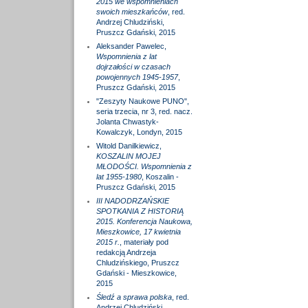
2015 we wspomnieniach
swoich mieszkańców
, red.
Andrzej Chludziński,
Pruszcz Gdański, 2015
Aleksander Pawelec,
Wspomnienia z lat
dojrzałości w czasach
powojennych 1945-1957
,
Pruszcz Gdański, 2015
"Zeszyty Naukowe PUNO",
seria trzecia, nr 3, red. nacz.
Jolanta Chwastyk-
Kowalczyk, Londyn, 2015
Witold Danilkiewicz,
KOSZALIN MOJEJ
MŁODOŚCI. Wspomnienia z
lat 1955-1980
, Koszalin -
Pruszcz Gdański, 2015
III NADODRZAŃSKIE
SPOTKANIA Z HISTORIĄ
2015. Konferencja Naukowa,
Mieszkowice, 17 kwietnia
2015 r.
, materiały pod
redakcją Andrzeja
Chludzińskiego, Pruszcz
Gdański - Mieszkowice,
2015
Śledź a sprawa polska
, red.
Andrzej Chludziński,