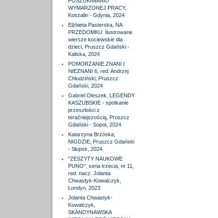
POSZUKIWANIU
WYMARZONEJ PRACY,
Koszalin - Gdynia, 2024
Elżbieta Pasterska, NA
PRZEDOMKU. Ilustrowane
wiersze kociewskie dla
dzieci, Pruszcz Gdański -
Kaliska, 2024
POMORZANIE ZNANI I
NIEZNANI 6, red. Andrzej
Chludziński, Pruszcz
Gdański, 2024
Gabriel Oleszek, LEGENDY
KASZUBSKIE - spotkanie
przeszłości z
teraźniejszością, Pruszcz
Gdański - Sopot, 2024
Katarzyna Brzóska,
NIGDZIE, Pruszcz Gdański
- Słupsk, 2024
"ZESZYTY NAUKOWE
PUNO", seria trzecia, nr 11,
red. nacz. Jolanta
Chwastyk-Kowalczyk,
Londyn, 2023
Jolanta Chwastyk-
Kowalczyk,
SKANDYNAWSKA