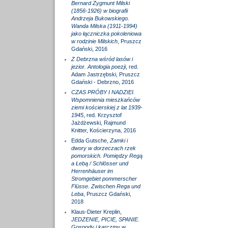
Bernard Zygmunt Milski
(1856-1926) w biografii
Andrzeja Bukowskiego.
Wanda Milska (1911-1994)
jako łączniczka pokoleniowa
w rodzinie Milskich
, Pruszcz
Gdański, 2016
Z Debrzna wśród lasów i
jezior. Antologia poezji
, red.
Adam Jastrzębski, Pruszcz
Gdański - Debrzno, 2016
CZAS PRÓBY I NADZIEI.
Wspomnienia mieszkańców
ziemi kościerskiej z lat 1939-
1945
, red. Krzysztof
Jażdżewski, Rajmund
Knitter, Kościerzyna, 2016
Edda Gutsche,
Zamki i
dwory w dorzeczach rzek
pomorskich. Pomiędzy Regą
a Łebą / Schlösser und
Herrenhäuser im
Stromgebiet pommerscher
Flüsse. Zwischen Rega und
Leba
, Pruszcz Gdański,
2018
Klaus-Dieter Kreplin,
JEDZENIE, PICIE, SPANIE.
Gospody i karczmy w