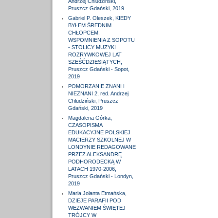
Andrzej Chludziński,
Pruszcz Gdański, 2019
Gabriel P. Oleszek, KIEDY
BYŁEM ŚREDNIM
CHŁOPCEM.
WSPOMNIENIA Z SOPOTU
- STOLICY MUZYKI
ROZRYWKOWEJ LAT
SZEŚĆDZIESIĄTYCH,
Pruszcz Gdański - Sopot,
2019
POMORZANIE ZNANI I
NIEZNANI 2, red. Andrzej
Chludziński, Pruszcz
Gdański, 2019
Magdalena Górka,
CZASOPISMA
EDUKACYJNE POLSKIEJ
MACIERZY SZKOLNEJ W
LONDYNIE REDAGOWANE
PRZEZ ALEKSANDRĘ
PODHORODECKĄ W
LATACH 1970-2006,
Pruszcz Gdański - Londyn,
2019
Maria Jolanta Etmańska,
DZIEJE PARAFII POD
WEZWANIEM ŚWIĘTEJ
TRÓJCY W