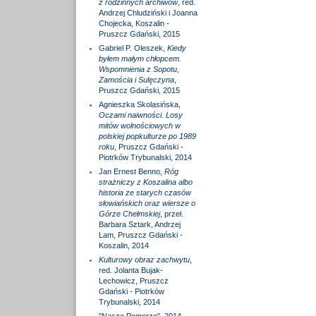
z rodzinnych archiwów
, red.
Andrzej Chludziński i Joanna
Chojecka, Koszalin -
Pruszcz Gdański, 2015
Gabriel P. Oleszek,
Kiedy
byłem małym chłopcem.
Wspomnienia z Sopotu,
Zamościa i Sulęczyna
,
Pruszcz Gdański, 2015
Agnieszka Skolasińska,
Oczami naiwności. Losy
mitów wolnościowych w
polskiej popkulturze po 1989
roku
, Pruszcz Gdański -
Piotrków Trybunalski, 2014
Jan Ernest Benno,
Róg
strażniczy z Koszalina albo
historia ze starych czasów
słowiańskich oraz wiersze o
Górze Chełmskiej
, przeł.
Barbara Sztark, Andrzej
Lam, Pruszcz Gdański -
Koszalin, 2014
Kulturowy obraz zachwytu
,
red. Jolanta Bujak-
Lechowicz, Pruszcz
Gdański - Piotrków
Trybunalski, 2014