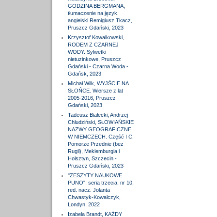
GODZINA BERGMANA,
tłumaczenie na język
angielski Remigiusz Tkacz,
Pruszcz Gdański, 2023
Krzysztof Kowalkowski,
RODEM Z CZARNEJ
WODY. Sylwetki
nietuzinkowe, Pruszcz
Gdański - Czarna Woda -
Gdańsk, 2023
Michał Wilk, WYJŚCIE NA
SŁOŃCE. Wiersze z lat
2005-2016, Pruszcz
Gdański, 2023
Tadeusz Białecki, Andrzej
Chludziński, SŁOWIAŃSKIE
NAZWY GEOGRAFICZNE
W NIEMCZECH. Część I C:
Pomorze Przednie (bez
Rugii), Meklemburgia i
Holsztyn, Szczecin -
Pruszcz Gdański, 2023
"ZESZYTY NAUKOWE
PUNO", seria trzecia, nr 10,
red. nacz. Jolanta
Chwastyk-Kowalczyk,
Londyn, 2022
Izabela Brandt, KAŻDY