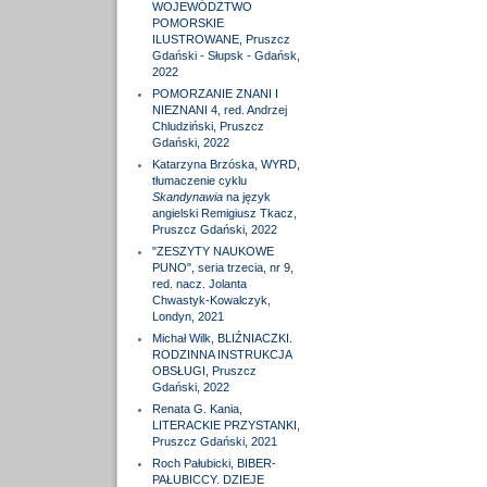
WOJEWÓDZTWO
POMORSKIE
ILUSTROWANE, Pruszcz
Gdański - Słupsk - Gdańsk,
2022
POMORZANIE ZNANI I
NIEZNANI 4, red. Andrzej
Chludziński, Pruszcz
Gdański, 2022
Katarzyna Brzóska, WYRD,
tłumaczenie cyklu
Skandynawia
na język
angielski Remigiusz Tkacz,
Pruszcz Gdański, 2022
"ZESZYTY NAUKOWE
PUNO", seria trzecia, nr 9,
red. nacz. Jolanta
Chwastyk-Kowalczyk,
Londyn, 2021
Michał Wilk, BLIŹNIACZKI.
RODZINNA INSTRUKCJA
OBSŁUGI, Pruszcz
Gdański, 2022
Renata G. Kania,
LITERACKIE PRZYSTANKI,
Pruszcz Gdański, 2021
Roch Pałubicki, BIBER-
PAŁUBICCY. DZIEJE