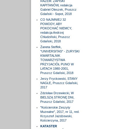
RAZEM. ZAPISKI
KAPITANÓW, redakcja
Gabriel Oleszek, Pruszcz
Gdański - Sopot, 2018
CO NAJMNIEJ 32
POWODY, ABY
POKOCHAĆ NIEMCY,
redakcja Andrzej
Chludziński, Pruszcz
Gdański, 2018
Żaneta Steffek,
"UNIVERSITAS" - ZURYSKI
KWARTALNIK
TOWARZYSTWA
PRZYJACIÓŁ PUNO W
LATACH 1980-2001,
Pruszcz Gdański, 2018
Jerzy Fryckowski, STANY
NAGŁE, Pruszcz Gdański,
2017
Zdzisław Drzewiecki, W
BIELSZĄ STRONĘ DNI,
Pruszcz Gdański, 2017
"Kościerskie Zeszyty
Muzealne", 2017, nr 11, red.
Krzysztof Jażdżewski,
Kościerzyna, 2017
KATASTER