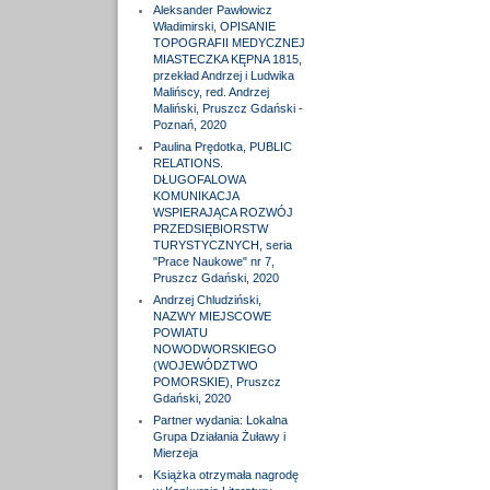
Aleksander Pawłowicz
Władimirski, OPISANIE
TOPOGRAFII MEDYCZNEJ
MIASTECZKA KĘPNA 1815,
przekład Andrzej i Ludwika
Malińscy, red. Andrzej
Maliński, Pruszcz Gdański -
Poznań, 2020
Paulina Prędotka, PUBLIC
RELATIONS.
DŁUGOFALOWA
KOMUNIKACJA
WSPIERAJĄCA ROZWÓJ
PRZEDSIĘBIORSTW
TURYSTYCZNYCH, seria
"Prace Naukowe" nr 7,
Pruszcz Gdański, 2020
Andrzej Chludziński,
NAZWY MIEJSCOWE
POWIATU
NOWODWORSKIEGO
(WOJEWÓDZTWO
POMORSKIE), Pruszcz
Gdański, 2020
Partner wydania: Lokalna
Grupa Działania Żuławy i
Mierzeja
Książka otrzymała nagrodę