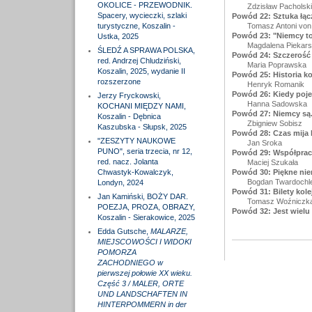
OKOLICE - PRZEWODNIK.
Zdzisław Pacholski
Spacery, wycieczki, szlaki
Powód 22: Sztuka łąc
turystyczne, Koszalin -
Tomasz Antoni von
Powód 23: "Niemcy to
Ustka, 2025
Magdalena Piekar
ŚLEDŹ A SPRAWA POLSKA,
Powód 24: Szczerość
red. Andrzej Chludziński,
Maria Poprawska
Koszalin, 2025, wydanie II
Powód 25: Historia ko
rozszerzone
Henryk Romanik
Powód 26: Kiedy poje
Jerzy Fryckowski,
Hanna Sadowska
KOCHANI MIĘDZY NAMI,
Powód 27: Niemcy są.
Koszalin - Dębnica
Zbigniew Sobisz
Kaszubska - Słupsk, 2025
Powód 28: Czas mija
"ZESZYTY NAUKOWE
Jan Sroka
PUNO", seria trzecia, nr 12,
Powód 29: Współpraca
red. nacz. Jolanta
Maciej Szukała
Chwastyk-Kowalczyk,
Powód 30: Piękne nie
Bogdan Twardochl
Londyn, 2024
Powód 31: Bilety kol
Jan Kamiński, BOŻY DAR.
Tomasz Woźniczk
POEZJA, PROZA, OBRAZY,
Powód 32: Jest wielu 
Koszalin - Sierakowice, 2025
Edda Gutsche,
MALARZE,
MIEJSCOWOŚCI I WIDOKI
POMORZA
ZACHODNIEGO w
pierwszej połowie XX wieku.
Część 3 / MALER, ORTE
UND LANDSCHAFTEN IN
HINTERPOMMERN in der