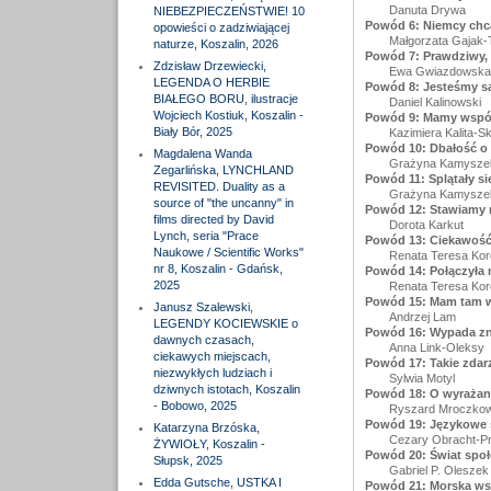
Danuta Drywa
NIEBEZPIECZEŃSTWIE! 10
Powód 6: Niemcy chcą
opowieści o zadziwiającej
Małgorzata Gajak-
naturze, Koszalin, 2026
Powód 7: Prawdziwy, 
Zdzisław Drzewiecki,
Ewa Gwiazdowska
LEGENDA O HERBIE
Powód 8: Jesteśmy są
BIAŁEGO BORU, ilustracje
Daniel Kalinowski
Wojciech Kostiuk, Koszalin -
Powód 9: Mamy wspól
Biały Bór, 2025
Kazimiera Kalita-S
Powód 10: Dbałość o 
Magdalena Wanda
Grażyna Kamysze
Zegarlińska, LYNCHLAND
Powód 11: Splątały si
REVISITED. Duality as a
Grażyna Kamysze
source of "the uncanny" in
Powód 12: Stawiamy 
films directed by David
Dorota Karkut
Lynch, seria "Prace
Powód 13: Ciekawość 
Naukowe / Scientific Works"
Renata Teresa Kor
nr 8, Koszalin - Gdańsk,
Powód 14: Połączyła n
2025
Renata Teresa Kor
Powód 15: Mam tam wi
Janusz Szalewski,
Andrzej Lam
LEGENDY KOCIEWSKIE o
Powód 16: Wypada zn
dawnych czasach,
Anna Link-Oleksy
ciekawych miejscach,
Powód 17: Takie zdar
niezwykłych ludziach i
Sylwia Motyl
dziwnych istotach, Koszalin
Powód 18: O wyrażan
- Bobowo, 2025
Ryszard Mroczkow
Powód 19: Językowe s
Katarzyna Brzóska,
Cezary Obracht-P
ŻYWIOŁY, Koszalin -
Powód 20: Świat spo
Słupsk, 2025
Gabriel P. Oleszek
Edda Gutsche, USTKA I
Powód 21: Morska ws