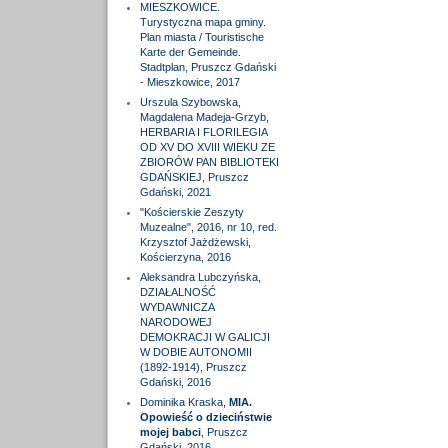
MIESZKOWICE.
Turystyczna mapa gminy.
Plan miasta / Touristische
Karte der Gemeinde.
Stadtplan, Pruszcz Gdański
- Mieszkowice, 2017
Urszula Szybowska,
Magdalena Madeja-Grzyb,
HERBARIA I FLORILEGIA
OD XV DO XVIII WIEKU ZE
ZBIORÓW PAN BIBLIOTEKI
GDAŃSKIEJ, Pruszcz
Gdański, 2021
"Kościerskie Zeszyty
Muzealne", 2016, nr 10, red.
Krzysztof Jażdżewski,
Kościerzyna, 2016
Aleksandra Lubczyńska,
DZIAŁALNOŚĆ
WYDAWNICZA
NARODOWEJ
DEMOKRACJI W GALICJI
W DOBIE AUTONOMII
(1892-1914), Pruszcz
Gdański, 2016
Dominika Kraska,
MIA.
Opowieść o dzieciństwie
mojej babci
, Pruszcz
Gdański, 2016