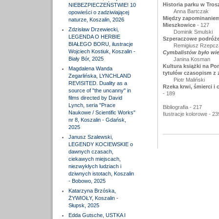
Historia parku w Tros
NIEBEZPIECZEŃSTWIE! 10
Anna Bartczak
opowieści o zadziwiającej
Między zapominaniem 
naturze, Koszalin, 2026
Mieszkowice
- 127
Zdzisław Drzewiecki,
Dominik Smulski
LEGENDA O HERBIE
Szperaczowe podróże 
BIAŁEGO BORU, ilustracje
Remigiusz Rzepcz
Wojciech Kostiuk, Koszalin -
Cymbalistów było wiel
Biały Bór, 2025
Janina Kosman
Kultura książki na P
Magdalena Wanda
tytułów czasopism z
Zegarlińska, LYNCHLAND
Piotr Maliński
REVISITED. Duality as a
Rzeka krwi, śmierci i 
source of "the uncanny" in
- 189
films directed by David
Lynch, seria "Prace
Bibliografia - 217
Naukowe / Scientific Works"
Ilustracje kolorowe - 23
nr 8, Koszalin - Gdańsk,
2025
Janusz Szalewski,
LEGENDY KOCIEWSKIE o
dawnych czasach,
ciekawych miejscach,
niezwykłych ludziach i
dziwnych istotach, Koszalin
- Bobowo, 2025
Katarzyna Brzóska,
ŻYWIOŁY, Koszalin -
Słupsk, 2025
Edda Gutsche, USTKA I