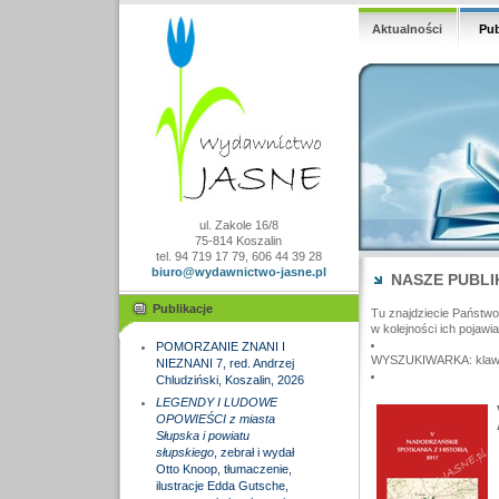
Aktualności
Pub
ul. Zakole 16/8
75-814 Koszalin
tel. 94 719 17 79, 606 44 39 28
biuro@wydawnictwo-jasne.pl
NASZE PUBLI
Publikacje
Tu znajdziecie Państw
w kolejności ich pojawia
POMORZANIE ZNANI I
WYSZUKIWARKA: klawisz
NIEZNANI 7, red. Andrzej
Chludziński, Koszalin, 2026
LEGENDY I LUDOWE
OPOWIEŚCI z miasta
Słupska i powiatu
słupskiego
, zebrał i wydał
Otto Knoop, tłumaczenie,
ilustracje Edda Gutsche,