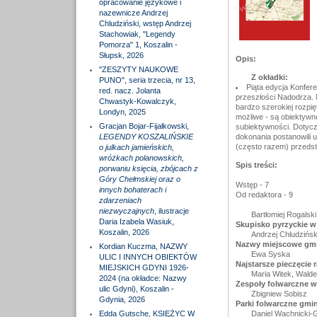
opracowanie językowe i
nazewnicze Andrzej
Chludziński, wstęp Andrzej
Stachowiak, "Legendy
Pomorza" 1, Koszalin -
Słupsk, 2026
Opis:
"ZESZYTY NAUKOWE
Z okładki:
PUNO", seria trzecia, nr 13,
Piąta edycja Konfere
red. nacz. Jolanta
przeszłości Nadodrza. N
Chwastyk-Kowalczyk,
bardzo szerokiej rozpię
Londyn, 2025
możliwe - są obiektywn
Gracjan Bojar-Fijałkowski,
subiektywności. Dotycz
LEGENDY KOSZALIŃSKIE
dokonania postanowili 
(często razem) przedst
o julkach jamieńskich,
wróżkach polanowskich,
Spis treści:
porwaniu księcia, zbójcach z
Góry Chełmskiej oraz o
Wstęp - 7
innych bohaterach i
Od redaktora - 9
zdarzeniach
niezwyczajnych
, ilustracje
Bartłomiej Rogalski
Daria Izabela Wasiuk,
Skupisko pyrzyckie w
Koszalin, 2026
Andrzej Chludzińsk
Nazwy miejscowe gmi
Kordian Kuczma, NAZWY
Ewa Syska
ULIC I INNYCH OBIEKTÓW
Najstarsze pieczęcie 
MIEJSKICH GDYNI 1926-
Maria Witek, Wald
2024 (na okładce: Nazwy
Zespoły folwarczne w
ulic Gdyni), Koszalin -
Zbigniew Sobisz
Gdynia, 2026
Parki folwarczne gmi
Edda Gutsche, KSIĘŻYC W
Daniel Wachnicki