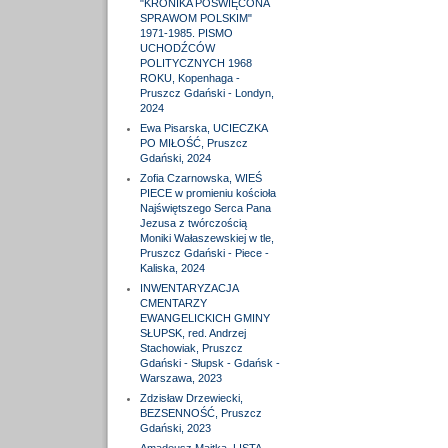
"KRONIKA POŚWIĘCONA
SPRAWOM POLSKIM"
1971-1985. PISMO
UCHODŹCÓW
POLITYCZNYCH 1968
ROKU, Kopenhaga -
Pruszcz Gdański - Londyn,
2024
Ewa Pisarska, UCIECZKA
PO MIŁOŚĆ, Pruszcz
Gdański, 2024
Zofia Czarnowska, WIEŚ
PIECE w promieniu kościoła
Najświętszego Serca Pana
Jezusa z twórczością
Moniki Wałaszewskiej w tle,
Pruszcz Gdański - Piece -
Kaliska, 2024
INWENTARYZACJA
CMENTARZY
EWANGELICKICH GMINY
SŁUPSK, red. Andrzej
Stachowiak, Pruszcz
Gdański - Słupsk - Gdańsk -
Warszawa, 2023
Zdzisław Drzewiecki,
BEZSENNOŚĆ, Pruszcz
Gdański, 2023