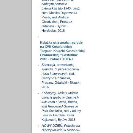
dawnym powiecie
bytowskim (do 1945 roku)
,
tłum. Monika Dąbrowska-
Piesik, red. Andrzej
Chludziński, Pruszcz
Gdański - Bytów -
Herdecke, 2016
Książka otrzymała nagrodę
na XVII Kościerskich
Targach Książki Kaszubskiej
i Pomorskiej "Costerina"
2016 - zobacz
TUTAJ
Sensacja, prowokacja,
skandal. O przekraczaniu
norm kulturowych
, red.
Grażyna Różańska,
Pruszcz Gdański - Słupsk,
2016
Kończyny, kości i wtórnie
otwarte groby w dawnych
kulturach / Limbs, Bones,
and Reopened Graves in
Past Societies
, red. / ed. by
Leszek Gardeła, Kamil
Kajkowski, Bytów, 2015
NOWY DZIEŃ. Powojenna
rzeczywistość w Malborku