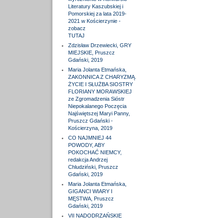
Literatury Kaszubskiej i
Pomorskiej za lata 2019-
2021 w Kościerzynie -
zobacz
TUTAJ
Zdzisław Drzewiecki, GRY
MIEJSKIE, Pruszcz
Gdański, 2019
Maria Jolanta Etmańska,
ZAKONNICA Z CHARYZMĄ.
ŻYCIE I SŁUŻBA SIOSTRY
FLORIANY MORAWSKIEJ
ze Zgromadzenia Sióstr
Niepokalanego Poczęcia
Najświętszej Maryi Panny,
Pruszcz Gdański -
Kościerzyna, 2019
CO NAJMNIEJ 44
POWODY, ABY
POKOCHAĆ NIEMCY,
redakcja Andrzej
Chludziński, Pruszcz
Gdański, 2019
Maria Jolanta Etmańska,
GIGANCI WIARY I
MĘSTWA, Pruszcz
Gdański, 2019
VII NADODRZAŃSKIE