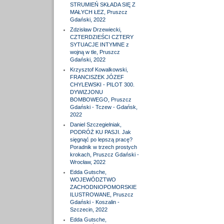
STRUMIEŃ SKŁADA SIĘ Z
MAŁYCH ŁEZ, Pruszcz
Gdański, 2022
Zdzisław Drzewiecki,
CZTERDZIEŚCI CZTERY
SYTUACJE INTYMNE z
wojną w tle, Pruszcz
Gdański, 2022
Krzysztof Kowalkowski,
FRANCISZEK JÓZEF
CHYLEWSKI - PILOT 300.
DYWIZJONU
BOMBOWEGO, Pruszcz
Gdański - Tczew - Gdańsk,
2022
Daniel Szczegielniak,
PODRÓŻ KU PASJI. Jak
sięgnąć po lepszą pracę?
Poradnik w trzech prostych
krokach, Pruszcz Gdański -
Wrocław, 2022
Edda Gutsche,
WOJEWÓDZTWO
ZACHODNIOPOMORSKIE
ILUSTROWANE, Pruszcz
Gdański - Koszalin -
Szczecin, 2022
Edda Gutsche,