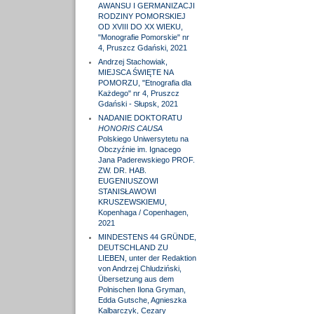
AWANSU I GERMANIZACJI
RODZINY POMORSKIEJ
OD XVIII DO XX WIEKU,
"Monografie Pomorskie" nr
4, Pruszcz Gdański, 2021
Andrzej Stachowiak,
MIEJSCA ŚWIĘTE NA
POMORZU, "Etnografia dla
Każdego" nr 4, Pruszcz
Gdański - Słupsk, 2021
NADANIE DOKTORATU
HONORIS CAUSA
Polskiego Uniwersytetu na
Obczyźnie im. Ignacego
Jana Paderewskiego PROF.
ZW. DR. HAB.
EUGENIUSZOWI
STANISŁAWOWI
KRUSZEWSKIEMU,
Kopenhaga / Copenhagen,
2021
MINDESTENS 44 GRÜNDE,
DEUTSCHLAND ZU
LIEBEN, unter der Redaktion
von Andrzej Chludziński,
Übersetzung aus dem
Polnischen Ilona Gryman,
Edda Gutsche, Agnieszka
Kalbarczyk, Cezary