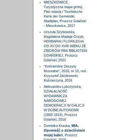
MIESZKOWICE.
Turystyczna mapa gminy.
Plan miasta / Touristische
Karte der Gemeinde.
Stadtplan, Pruszcz Gdański
- Mieszkowice, 2017
Urszula Szybowska,
Magdalena Madeja-Grzyb,
HERBARIA I FLORILEGIA
OD XV DO XVIII WIEKU ZE
ZBIORÓW PAN BIBLIOTEKI
GDAŃSKIEJ, Pruszcz
Gdański, 2021
"Kościerskie Zeszyty
Muzealne", 2016, nr 10, red.
Krzysztof Jażdżewski,
Kościerzyna, 2016
Aleksandra Lubczyńska,
DZIAŁALNOŚĆ
WYDAWNICZA
NARODOWEJ
DEMOKRACJI W GALICJI
W DOBIE AUTONOMII
(1892-1914), Pruszcz
Gdański, 2016
Dominika Kraska,
MIA.
Opowieść o dzieciństwie
mojej babci
, Pruszcz
Gdański, 2016