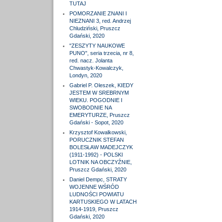
TUTAJ
POMORZANIE ZNANI I
NIEZNANI 3, red. Andrzej
Chludziński, Pruszcz
Gdański, 2020
"ZESZYTY NAUKOWE
PUNO", seria trzecia, nr 8,
red. nacz. Jolanta
Chwastyk-Kowalczyk,
Londyn, 2020
Gabriel P. Oleszek, KIEDY
JESTEM W SREBRNYM
WIEKU. POGODNIE I
SWOBODNIE NA
EMERYTURZE, Pruszcz
Gdański - Sopot, 2020
Krzysztof Kowalkowski,
PORUCZNIK STEFAN
BOLESŁAW MADEJCZYK
(1911-1992) - POLSKI
LOTNIK NA OBCZYŹNIE,
Pruszcz Gdański, 2020
Daniel Dempc, STRATY
WOJENNE WŚRÓD
LUDNOŚCI POWIATU
KARTUSKIEGO W LATACH
1914-1919, Pruszcz
Gdański, 2020