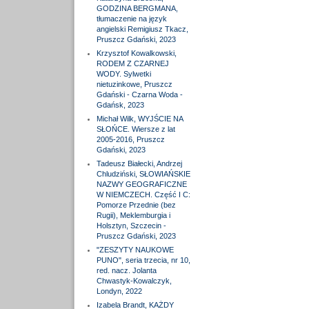
GODZINA BERGMANA,
tłumaczenie na język
angielski Remigiusz Tkacz,
Pruszcz Gdański, 2023
Krzysztof Kowalkowski,
RODEM Z CZARNEJ
WODY. Sylwetki
nietuzinkowe, Pruszcz
Gdański - Czarna Woda -
Gdańsk, 2023
Michał Wilk, WYJŚCIE NA
SŁOŃCE. Wiersze z lat
2005-2016, Pruszcz
Gdański, 2023
Tadeusz Białecki, Andrzej
Chludziński, SŁOWIAŃSKIE
NAZWY GEOGRAFICZNE
W NIEMCZECH. Część I C:
Pomorze Przednie (bez
Rugii), Meklemburgia i
Holsztyn, Szczecin -
Pruszcz Gdański, 2023
"ZESZYTY NAUKOWE
PUNO", seria trzecia, nr 10,
red. nacz. Jolanta
Chwastyk-Kowalczyk,
Londyn, 2022
Izabela Brandt, KAŻDY