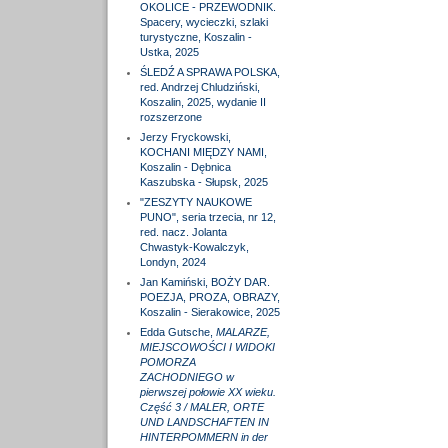
OKOLICE - PRZEWODNIK.
Spacery, wycieczki, szlaki
turystyczne, Koszalin -
Ustka, 2025
ŚLEDŹ A SPRAWA POLSKA,
red. Andrzej Chludziński,
Koszalin, 2025, wydanie II
rozszerzone
Jerzy Fryckowski,
KOCHANI MIĘDZY NAMI,
Koszalin - Dębnica
Kaszubska - Słupsk, 2025
"ZESZYTY NAUKOWE
PUNO", seria trzecia, nr 12,
red. nacz. Jolanta
Chwastyk-Kowalczyk,
Londyn, 2024
Jan Kamiński, BOŻY DAR.
POEZJA, PROZA, OBRAZY,
Koszalin - Sierakowice, 2025
Edda Gutsche,
MALARZE,
MIEJSCOWOŚCI I WIDOKI
POMORZA
ZACHODNIEGO w
pierwszej połowie XX wieku.
Część 3 / MALER, ORTE
UND LANDSCHAFTEN IN
HINTERPOMMERN in der