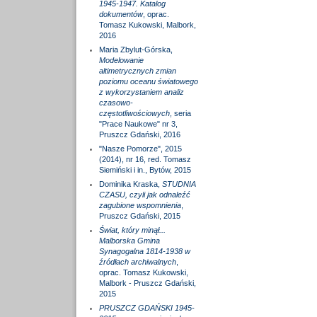
1945-1947. Katalog
dokumentów
, oprac.
Tomasz Kukowski, Malbork,
2016
Maria Zbylut-Górska,
Modelowanie
altimetrycznych zmian
poziomu oceanu światowego
z wykorzystaniem analiz
czasowo-
częstotliwościowych
, seria
"Prace Naukowe" nr 3,
Pruszcz Gdański, 2016
"Nasze Pomorze", 2015
(2014), nr 16, red. Tomasz
Siemiński i in., Bytów, 2015
Dominika Kraska,
STUDNIA
CZASU, czyli jak odnaleźć
zagubione wspomnienia
,
Pruszcz Gdański, 2015
Świat, który minął...
Malborska Gmina
Synagogalna 1814-1938 w
źródłach archiwalnych
,
oprac. Tomasz Kukowski,
Malbork - Pruszcz Gdański,
2015
PRUSZCZ GDAŃSKI 1945-