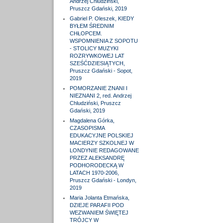
Andrzej Chludziński,
Pruszcz Gdański, 2019
Gabriel P. Oleszek, KIEDY
BYŁEM ŚREDNIM
CHŁOPCEM.
WSPOMNIENIA Z SOPOTU
- STOLICY MUZYKI
ROZRYWKOWEJ LAT
SZEŚĆDZIESIĄTYCH,
Pruszcz Gdański - Sopot,
2019
POMORZANIE ZNANI I
NIEZNANI 2, red. Andrzej
Chludziński, Pruszcz
Gdański, 2019
Magdalena Górka,
CZASOPISMA
EDUKACYJNE POLSKIEJ
MACIERZY SZKOLNEJ W
LONDYNIE REDAGOWANE
PRZEZ ALEKSANDRĘ
PODHORODECKĄ W
LATACH 1970-2006,
Pruszcz Gdański - Londyn,
2019
Maria Jolanta Etmańska,
DZIEJE PARAFII POD
WEZWANIEM ŚWIĘTEJ
TRÓJCY W