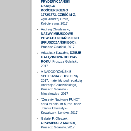
FRYDERYCJAŃSKI
OKRĘGU
KOŚCIERSKIEGO
1772/1773. CZĘŚĆ M-Z
,
wyd. Andrzej Groth,
Kościerzyna, 2017
Andrzej Chludziński,
NAZWY MIEJSCOWE
POWIATU GDAŃSKIEGO
(PRUSZCZAŃSKIEGO)
,
Pruszcz Gdański, 2017
Arkadiusz Kawałko,
DZIEJE
GAŁĘZINOWA DO 1945
ROKU
, Pruszcz Gdański,
2017
V NADODRZAŃSKIE
SPOTKANIA Z HISTORIĄ
2017, materiały pod redakcją
Andrzeja Chludzińskiego,
Pruszcz Gdański -
Mieszkowice, 2017
"Zeszyty Naukowe PUNO",
seria trzecia, nr 5, red. nacz.
Jolanta Chwastyk-
Kowalczyk, Londyn, 2017
Gabriel P. Oleszek,
OPOWIEŚCI Z MORZA
,
Pruszcz Gdański, 2017