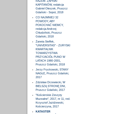
RAZEM. ZAPISKI
KAPITANÓW, redakcja
Gabriel Oleszek, Pruszcz
Gdański - Sopot, 2018
CO NAJMNIEJ 32
POWODY, ABY
POKOCHAĆ NIEMCY,
redakcja Andrzej
Chludziński, Pruszcz
Gdański, 2018
Żaneta Steffek,
"UNIVERSITAS" - ZURYSKI
KWARTALNIK
TOWARZYSTWA
PRZYJACIÓŁ PUNO W
LATACH 1980-2001,
Pruszcz Gdański, 2018
Jerzy Fryckowski, STANY
NAGŁE, Pruszcz Gdański,
2017
Zdzisław Drzewiecki, W
BIELSZĄ STRONĘ DNI,
Pruszcz Gdański, 2017
"Kościerskie Zeszyty
Muzealne", 2017, nr 11, red.
Krzysztof Jażdżewski,
Kościerzyna, 2017
KATASTER