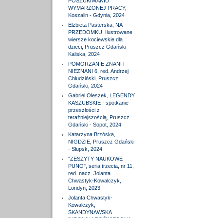
POSZUKIWANIU
WYMARZONEJ PRACY,
Koszalin - Gdynia, 2024
Elżbieta Pasterska, NA
PRZEDOMKU. Ilustrowane
wiersze kociewskie dla
dzieci, Pruszcz Gdański -
Kaliska, 2024
POMORZANIE ZNANI I
NIEZNANI 6, red. Andrzej
Chludziński, Pruszcz
Gdański, 2024
Gabriel Oleszek, LEGENDY
KASZUBSKIE - spotkanie
przeszłości z
teraźniejszością, Pruszcz
Gdański - Sopot, 2024
Katarzyna Brzóska,
NIGDZIE, Pruszcz Gdański
- Słupsk, 2024
"ZESZYTY NAUKOWE
PUNO", seria trzecia, nr 11,
red. nacz. Jolanta
Chwastyk-Kowalczyk,
Londyn, 2023
Jolanta Chwastyk-
Kowalczyk,
SKANDYNAWSKA