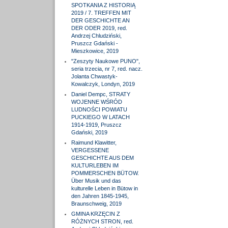
SPOTKANIA Z HISTORIĄ
2019 / 7. TREFFEN MIT
DER GESCHICHTE AN
DER ODER 2019, red.
Andrzej Chludziński,
Pruszcz Gdański -
Mieszkowice, 2019
"Zeszyty Naukowe PUNO",
seria trzecia, nr 7, red. nacz.
Jolanta Chwastyk-
Kowalczyk, Londyn, 2019
Daniel Dempc, STRATY
WOJENNE WŚRÓD
LUDNOŚCI POWIATU
PUCKIEGO W LATACH
1914-1919, Pruszcz
Gdański, 2019
Raimund Klawitter,
VERGESSENE
GESCHICHTE AUS DEM
KULTURLEBEN IM
POMMERSCHEN BÜTOW.
Über Musik und das
kulturelle Leben in Bütow in
den Jahren 1845-1945,
Braunschweig, 2019
GMINA KRZĘCIN Z
RÓŻNYCH STRON, red.