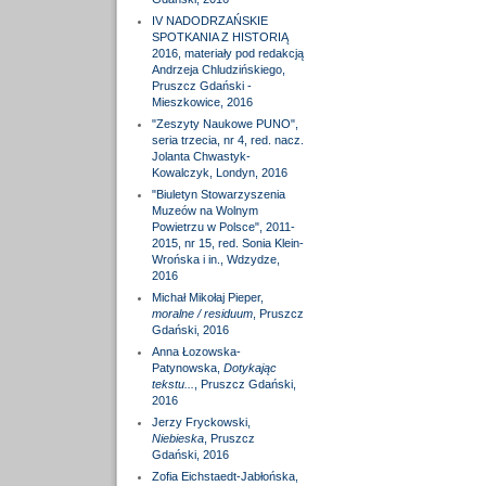
IV NADODRZAŃSKIE
SPOTKANIA Z HISTORIĄ
2016, materiały pod redakcją
Andrzeja Chludzińskiego,
Pruszcz Gdański -
Mieszkowice, 2016
"Zeszyty Naukowe PUNO",
seria trzecia, nr 4, red. nacz.
Jolanta Chwastyk-
Kowalczyk, Londyn, 2016
"Biuletyn Stowarzyszenia
Muzeów na Wolnym
Powietrzu w Polsce", 2011-
2015, nr 15, red. Sonia Klein-
Wrońska i in., Wdzydze,
2016
Michał Mikołaj Pieper,
moralne / residuum
, Pruszcz
Gdański, 2016
Anna Łozowska-
Patynowska,
Dotykając
tekstu...
, Pruszcz Gdański,
2016
Jerzy Fryckowski,
Niebieska
, Pruszcz
Gdański, 2016
Zofia Eichstaedt-Jabłońska,