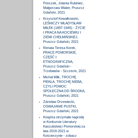
Ponczek, Jolanta Rubiniec,
Małgorzata Wiater, Pruszcz
Gdański, 2021
Krzysztof Kowalkowski,
LEŚNICZY WŁADYSŁAW
MIŁEK (1897-1945) - ŻYCIE
I PRACA NA KOCIEWIU I
ZIEMI CHEŁMIŃSKIEJ,
Pruszcz Gdański, 2021
Renata Teresa Korek,
PRACE POMORSKIE,
CZĘŚĆ I:
ETNOGRAFICZNA,
Pruszcz Gdański -
Trzebiatów - Szczecin, 2021
Michał Wilk, TROCHĘ
PIEKŁA, TROCHĘ NIEBA,
CZYLI POMOC
SPOŁECZNA OD ŚRODKA,
Pruszcz Gdański, 2021
Zdzisław Drzewiecki,
OSWAJANIE PUSTKI,
Pruszcz Gdański, 2021
Książka otrzymała nagrodę
w Konkursie Literatury
Kaszubskiej i Pomorskiej za
lata 2019-2021 w
Kościerzynie - zobacz