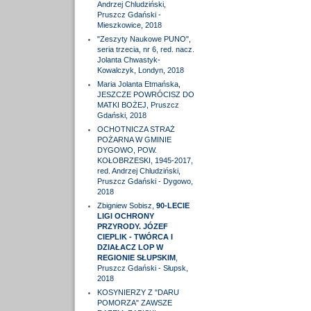
Andrzej Chludziński,
Pruszcz Gdański -
Mieszkowice, 2018
"Zeszyty Naukowe PUNO",
seria trzecia, nr 6, red. nacz.
Jolanta Chwastyk-
Kowalczyk, Londyn, 2018
Maria Jolanta Etmańska,
JESZCZE POWRÓCISZ DO
MATKI BOŻEJ, Pruszcz
Gdański, 2018
OCHOTNICZA STRAŻ
POŻARNA W GMINIE
DYGOWO, POW.
KOŁOBRZESKI, 1945-2017,
red. Andrzej Chludziński,
Pruszcz Gdański - Dygowo,
2018
Zbigniew Sobisz,
90-LECIE
LIGI OCHRONY
PRZYRODY. JÓZEF
CIEPLIK - TWÓRCA I
DZIAŁACZ LOP W
REGIONIE SŁUPSKIM
,
Pruszcz Gdański - Słupsk,
2018
KOSYNIERZY Z "DARU
POMORZA" ZAWSZE