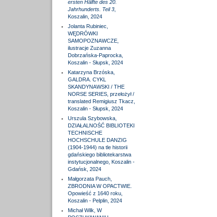
ersten Hälfte des 20.
Jahrhunderts. Teil 3
,
Koszalin, 2024
Jolanta Rubiniec,
WĘDRÓWKI
SAMOPOZNAWCZE,
ilustracje Zuzanna
Dobrzańska-Paprocka,
Koszalin - Słupsk, 2024
Katarzyna Brzóska,
GALDRA. CYKL
SKANDYNAWSKI / THE
NORSE SERIES, przełożył /
translated Remigiusz Tkacz,
Koszalin - Słupsk, 2024
Urszula Szybowska,
DZIAŁALNOŚĆ BIBLIOTEKI
TECHNISCHE
HOCHSCHULE DANZIG
(1904-1944) na tle historii
gdańskiego bibliotekarstwa
instytucjonalnego, Koszalin -
Gdańsk, 2024
Małgorzata Pauch,
ZBRODNIA W OPACTWIE.
Opowieść z 1640 roku,
Koszalin - Pelplin, 2024
Michał Wilk, W