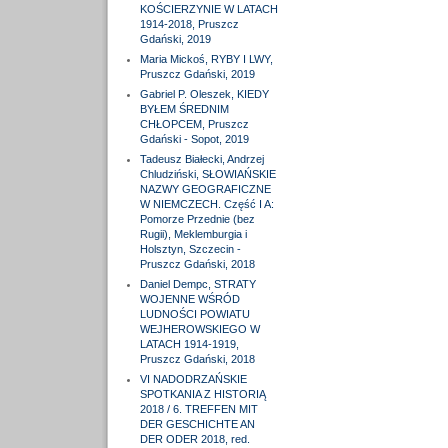
KOŚCIERZYNIE W LATACH
1914-2018, Pruszcz
Gdański, 2019
Maria Mickoś, RYBY I LWY,
Pruszcz Gdański, 2019
Gabriel P. Oleszek, KIEDY
BYŁEM ŚREDNIM
CHŁOPCEM, Pruszcz
Gdański - Sopot, 2019
Tadeusz Białecki, Andrzej
Chludziński, SŁOWIAŃSKIE
NAZWY GEOGRAFICZNE
W NIEMCZECH. Część I A:
Pomorze Przednie (bez
Rugii), Meklemburgia i
Holsztyn, Szczecin -
Pruszcz Gdański, 2018
Daniel Dempc, STRATY
WOJENNE WŚRÓD
LUDNOŚCI POWIATU
WEJHEROWSKIEGO W
LATACH 1914-1919,
Pruszcz Gdański, 2018
VI NADODRZAŃSKIE
SPOTKANIA Z HISTORIĄ
2018 / 6. TREFFEN MIT
DER GESCHICHTE AN
DER ODER 2018, red.