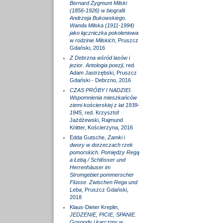
Bernard Zygmunt Milski
(1856-1926) w biografii
Andrzeja Bukowskiego.
Wanda Milska (1911-1994)
jako łączniczka pokoleniowa
w rodzinie Milskich
, Pruszcz
Gdański, 2016
Z Debrzna wśród lasów i
jezior. Antologia poezji
, red.
Adam Jastrzębski, Pruszcz
Gdański - Debrzno, 2016
CZAS PRÓBY I NADZIEI.
Wspomnienia mieszkańców
ziemi kościerskiej z lat 1939-
1945
, red. Krzysztof
Jażdżewski, Rajmund
Knitter, Kościerzyna, 2016
Edda Gutsche,
Zamki i
dwory w dorzeczach rzek
pomorskich. Pomiędzy Regą
a Łebą / Schlösser und
Herrenhäuser im
Stromgebiet pommerscher
Flüsse. Zwischen Rega und
Leba
, Pruszcz Gdański,
2018
Klaus-Dieter Kreplin,
JEDZENIE, PICIE, SPANIE.
Gospody i karczmy w