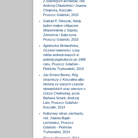
z rodzinnych archiwów
, red.
Andrzej Chludziński i Joanna
Chojecka, Koszalin -
Pruszcz Gdański, 2015
Gabriel P. Oleszek,
Kiedy
byłem małym chłopcem.
Wspomnienia z Sopotu,
Zamościa i Sulęczyna
,
Pruszcz Gdański, 2015
Agnieszka Skolasińska,
Oczami naiwności. Losy
mitów wolnościowych w
polskiej popkulturze po 1989
roku
, Pruszcz Gdański -
Piotrków Trybunalski, 2014
Jan Ernest Benno,
Róg
strażniczy z Koszalina albo
historia ze starych czasów
słowiańskich oraz wiersze o
Górze Chełmskiej
, przeł.
Barbara Sztark, Andrzej
Lam, Pruszcz Gdański -
Koszalin, 2014
Kulturowy obraz zachwytu
,
red. Jolanta Bujak-
Lechowicz, Pruszcz
Gdański - Piotrków
Trybunalski, 2014