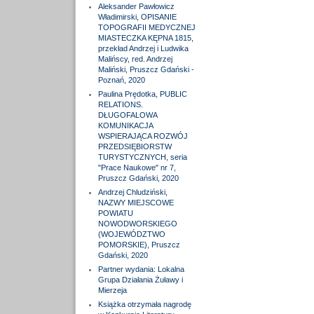
Aleksander Pawłowicz
Władimirski, OPISANIE
TOPOGRAFII MEDYCZNEJ
MIASTECZKA KĘPNA 1815,
przekład Andrzej i Ludwika
Malińscy, red. Andrzej
Maliński, Pruszcz Gdański -
Poznań, 2020
Paulina Prędotka, PUBLIC
RELATIONS.
DŁUGOFALOWA
KOMUNIKACJA
WSPIERAJĄCA ROZWÓJ
PRZEDSIĘBIORSTW
TURYSTYCZNYCH, seria
"Prace Naukowe" nr 7,
Pruszcz Gdański, 2020
Andrzej Chludziński,
NAZWY MIEJSCOWE
POWIATU
NOWODWORSKIEGO
(WOJEWÓDZTWO
POMORSKIE), Pruszcz
Gdański, 2020
Partner wydania: Lokalna
Grupa Działania Żuławy i
Mierzeja
Książka otrzymała nagrodę