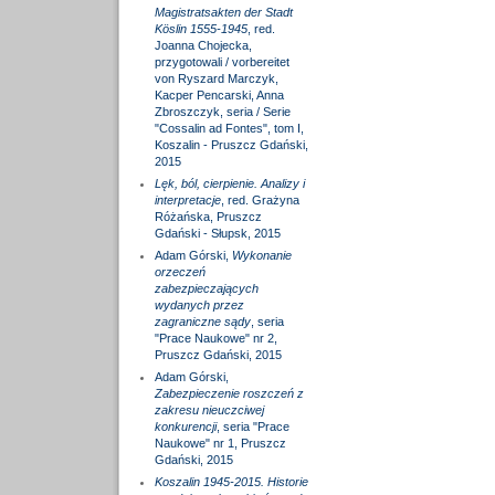
Magistratsakten der Stadt
Köslin 1555-1945
, red.
Joanna Chojecka,
przygotowali / vorbereitet
von Ryszard Marczyk,
Kacper Pencarski, Anna
Zbroszczyk, seria / Serie
"Cossalin ad Fontes", tom I,
Koszalin - Pruszcz Gdański,
2015
Lęk, ból, cierpienie. Analizy i
interpretacje
, red. Grażyna
Różańska, Pruszcz
Gdański - Słupsk, 2015
Adam Górski,
Wykonanie
orzeczeń
zabezpieczających
wydanych przez
zagraniczne sądy
, seria
"Prace Naukowe" nr 2,
Pruszcz Gdański, 2015
Adam Górski,
Zabezpieczenie roszczeń z
zakresu nieuczciwej
konkurencji
, seria "Prace
Naukowe" nr 1, Pruszcz
Gdański, 2015
Koszalin 1945-2015. Historie