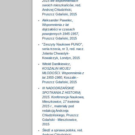
2015 we wspomnieniach
swoich mieszkańców
, red.
Andrzej Chludziński,
Pruszcz Gdański, 2015
Aleksander Pawelec,
Wspomnienia z lat
dojrzałości w czasach
powojennych 1945-1957
,
Pruszcz Gdański, 2015
"Zeszyty Naukowe PUNO",
seria trzecia, nr 3, red. nacz.
Jolanta Chwastyk-
Kowalczyk, Londyn, 2015
Witold Danilkiewicz,
KOSZALIN MOJEJ
MŁODOŚCI. Wspomnienia z
lat 1955-1980
, Koszalin -
Pruszcz Gdański, 2015
III NADODRZAŃSKIE
SPOTKANIA Z HISTORIĄ
2015. Konferencja Naukowa,
Mieszkowice, 17 kwietnia
2015 r.
, materiały pod
redakcją Andrzeja
Chludzińskiego, Pruszcz
Gdański - Mieszkowice,
2015
Śledź a sprawa polska
, red.
Andrzej Chludziński,