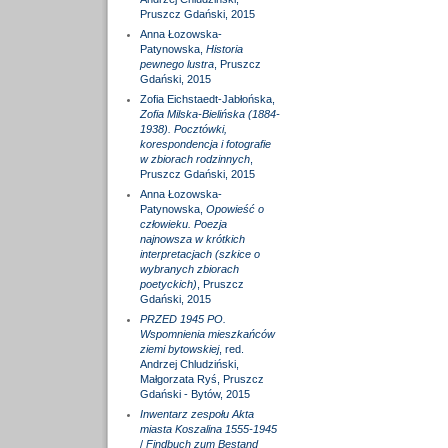
Pruszcz Gdański, 2015
Anna Łozowska-
Patynowska,
Historia
pewnego lustra
, Pruszcz
Gdański, 2015
Zofia Eichstaedt-Jabłońska,
Zofia Milska-Bielińska (1884-
1938). Pocztówki,
korespondencja i fotografie
w zbiorach rodzinnych
,
Pruszcz Gdański, 2015
Anna Łozowska-
Patynowska,
Opowieść o
człowieku. Poezja
najnowsza w krótkich
interpretacjach (szkice o
wybranych zbiorach
poetyckich)
, Pruszcz
Gdański, 2015
PRZED 1945 PO.
Wspomnienia mieszkańców
ziemi bytowskiej
, red.
Andrzej Chludziński,
Małgorzata Ryś, Pruszcz
Gdański - Bytów, 2015
Inwentarz zespołu Akta
miasta Koszalina 1555-1945
/
Findbuch zum Bestand