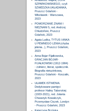
Amadeusz Majtka, LISTA
SZPARKOWSKIEGO, czyli
SZWEDZKA UKŁADANKA,
Pruszcz Gdański -
Włocławek - Warszawa,
2023
POMORZANIE ZNANI I
NIEZNANI 5, red. Andrzej
Chludziński, Pruszcz
Gdański, 2023
Agata Ludka, TYTUS I ANKA
U PEWNEGO LENIA (chyba
jelenia...), Pruszcz Gdański,
2023
Anna Bojar-Fijałkowska,
GRACJAN BOJAR-
FIJAŁKOWSKI (1912-1984)
- żołnierz, literat, społecznik.
Biografia nietuzinkowa,
Pruszcz Gdański - Koszalin,
2023
UŁAMEK ISTNIENIA.
Dedykowane pamięci
profesor Haliny Taborskiej
(1933-2021), red. Jolanta
Chwastyk-Kowalczyk,
Przemysław Ciszek, Londyn
- Pruszcz Gdański, 2023
Katarzyna Brzóska,