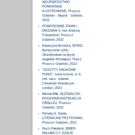
WOJEWÓDZTWO
POMORSKIE
ILUSTROWANE, Pruszcz
Gdański - Słupsk - Gdańsk,
2022
POMORZANIE ZNANI I
NIEZNANI 4, red. Andrzej
Chludziński, Pruszcz
Gdański, 2022
Katarzyna Brzóska, WYRD,
tłumaczenie cyklu
Skandynawia
na język
angielski Remigiusz Tkacz,
Pruszcz Gdański, 2022
"ZESZYTY NAUKOWE
PUNO", seria trzecia, nr 9,
red. nacz. Jolanta
Chwastyk-Kowalczyk,
Londyn, 2021
Michał Wilk, BLIŹNIACZKI.
RODZINNA INSTRUKCJA
OBSŁUGI, Pruszcz
Gdański, 2022
Renata G. Kania,
LITERACKIE PRZYSTANKI,
Pruszcz Gdański, 2021
Roch Pałubicki, BIBER-
PAŁUBICCY. DZIEJE