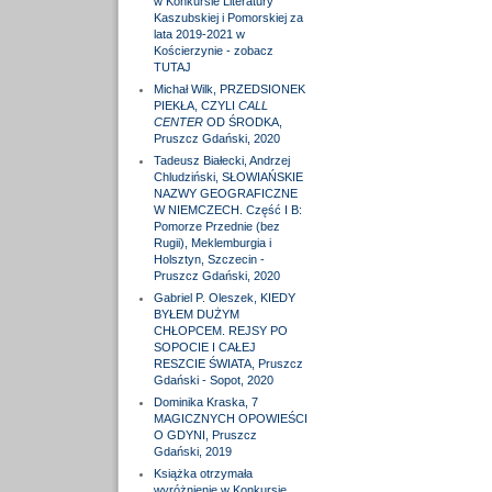
w Konkursie Literatury
Kaszubskiej i Pomorskiej za
lata 2019-2021 w
Kościerzynie - zobacz
TUTAJ
Michał Wilk, PRZEDSIONEK
PIEKŁA, CZYLI
CALL
CENTER
OD ŚRODKA,
Pruszcz Gdański, 2020
Tadeusz Białecki, Andrzej
Chludziński, SŁOWIAŃSKIE
NAZWY GEOGRAFICZNE
W NIEMCZECH. Część I B:
Pomorze Przednie (bez
Rugii), Meklemburgia i
Holsztyn, Szczecin -
Pruszcz Gdański, 2020
Gabriel P. Oleszek, KIEDY
BYŁEM DUŻYM
CHŁOPCEM. REJSY PO
SOPOCIE I CAŁEJ
RESZCIE ŚWIATA, Pruszcz
Gdański - Sopot, 2020
Dominika Kraska, 7
MAGICZNYCH OPOWIEŚCI
O GDYNI, Pruszcz
Gdański, 2019
Książka otrzymała
wyróżnienie w Konkursie