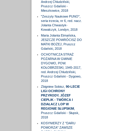
Andrzej Chludziński,
Pruszcz Gdański -
Mieszkowice, 2018
"Zeszyty Naukowe PUNO",
seria trzecia, nr 6, red. nacz.
Jolanta Chwastyk-
Kowalczyk, Londyn, 2018
Maria Jolanta Etmańska,
JESZCZE POWRÓCISZ DO
MATKI BOŻEJ, Pruszcz
Gdański, 2018
OCHOTNICZA STRAŻ
POŻARNA W GMINIE
DYGOWO, POW.
KOŁOBRZESKI, 1945-2017,
red. Andrzej Chludziński,
Pruszcz Gdański - Dygowo,
2018
Zbigniew Sobisz,
90-LECIE
LIGI OCHRONY
PRZYRODY. JÓZEF
CIEPLIK - TWÓRCA I
DZIAŁACZ LOP W
REGIONIE SŁUPSKIM
,
Pruszcz Gdański - Słupsk,
2018
KOSYNIERZY Z "DARU
POMORZA" ZAWSZE