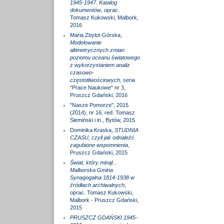
1945-1947. Katalog
dokumentów
, oprac.
Tomasz Kukowski, Malbork,
2016
Maria Zbylut-Górska,
Modelowanie
altimetrycznych zmian
poziomu oceanu światowego
z wykorzystaniem analiz
czasowo-
częstotliwościowych
, seria
"Prace Naukowe" nr 3,
Pruszcz Gdański, 2016
"Nasze Pomorze", 2015
(2014), nr 16, red. Tomasz
Siemiński i in., Bytów, 2015
Dominika Kraska,
STUDNIA
CZASU, czyli jak odnaleźć
zagubione wspomnienia
,
Pruszcz Gdański, 2015
Świat, który minął...
Malborska Gmina
Synagogalna 1814-1938 w
źródłach archiwalnych
,
oprac. Tomasz Kukowski,
Malbork - Pruszcz Gdański,
2015
PRUSZCZ GDAŃSKI 1945-