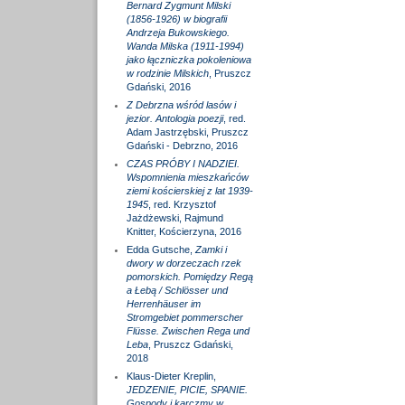
Bernard Zygmunt Milski
(1856-1926) w biografii
Andrzeja Bukowskiego.
Wanda Milska (1911-1994)
jako łączniczka pokoleniowa
w rodzinie Milskich
, Pruszcz
Gdański, 2016
Z Debrzna wśród lasów i
jezior. Antologia poezji
, red.
Adam Jastrzębski, Pruszcz
Gdański - Debrzno, 2016
CZAS PRÓBY I NADZIEI.
Wspomnienia mieszkańców
ziemi kościerskiej z lat 1939-
1945
, red. Krzysztof
Jażdżewski, Rajmund
Knitter, Kościerzyna, 2016
Edda Gutsche,
Zamki i
dwory w dorzeczach rzek
pomorskich. Pomiędzy Regą
a Łebą / Schlösser und
Herrenhäuser im
Stromgebiet pommerscher
Flüsse. Zwischen Rega und
Leba
, Pruszcz Gdański,
2018
Klaus-Dieter Kreplin,
JEDZENIE, PICIE, SPANIE.
Gospody i karczmy w