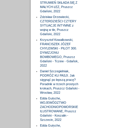
STRUMIEŃ SKŁADA SIĘ Z
MAŁYCH ŁEZ, Pruszcz
Gdański, 2022
Zdzisław Drzewiecki,
CZTERDZIEŚCI CZTERY
SYTUACJE INTYMNE z
wojną w tle, Pruszcz
Gdański, 2022
Krzysztof Kowalkowski,
FRANCISZEK JÓZEF
CHYLEWSKI - PILOT 300.
DYWIZJONU
BOMBOWEGO, Pruszcz
Gdański - Tczew - Gdańsk,
2022
Daniel Szczegielniak,
PODRÓŻ KU PASJI. Jak
sięgnąć po lepszą pracę?
Poradnik w trzech prostych
krokach, Pruszcz Gdański -
Wrocław, 2022
Edda Gutsche,
WOJEWÓDZTWO
ZACHODNIOPOMORSKIE
ILUSTROWANE, Pruszcz
Gdański - Koszalin -
Szczecin, 2022
Edda Gutsche,