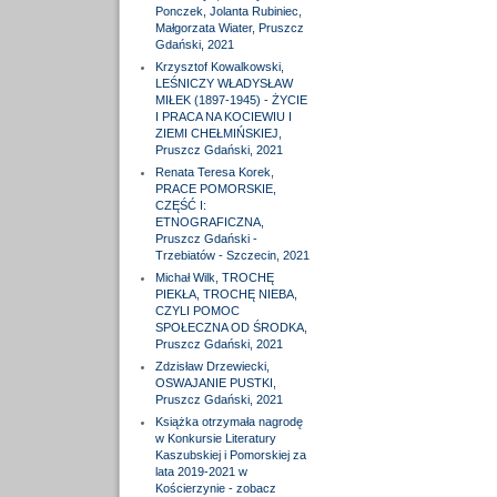
Ponczek, Jolanta Rubiniec,
Małgorzata Wiater, Pruszcz
Gdański, 2021
Krzysztof Kowalkowski,
LEŚNICZY WŁADYSŁAW
MIŁEK (1897-1945) - ŻYCIE
I PRACA NA KOCIEWIU I
ZIEMI CHEŁMIŃSKIEJ,
Pruszcz Gdański, 2021
Renata Teresa Korek,
PRACE POMORSKIE,
CZĘŚĆ I:
ETNOGRAFICZNA,
Pruszcz Gdański -
Trzebiatów - Szczecin, 2021
Michał Wilk, TROCHĘ
PIEKŁA, TROCHĘ NIEBA,
CZYLI POMOC
SPOŁECZNA OD ŚRODKA,
Pruszcz Gdański, 2021
Zdzisław Drzewiecki,
OSWAJANIE PUSTKI,
Pruszcz Gdański, 2021
Książka otrzymała nagrodę
w Konkursie Literatury
Kaszubskiej i Pomorskiej za
lata 2019-2021 w
Kościerzynie - zobacz