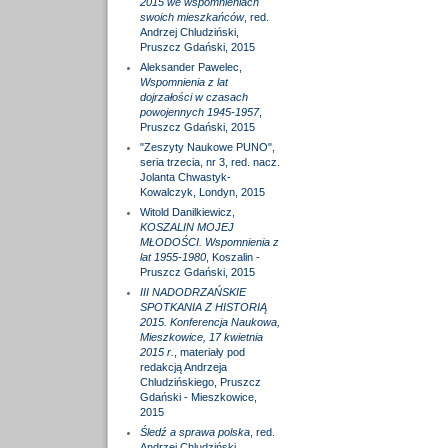
2015 we wspomnieniach
swoich mieszkańców
, red.
Andrzej Chludziński,
Pruszcz Gdański, 2015
Aleksander Pawelec,
Wspomnienia z lat
dojrzałości w czasach
powojennych 1945-1957
,
Pruszcz Gdański, 2015
"Zeszyty Naukowe PUNO",
seria trzecia, nr 3, red. nacz.
Jolanta Chwastyk-
Kowalczyk, Londyn, 2015
Witold Danilkiewicz,
KOSZALIN MOJEJ
MŁODOŚCI. Wspomnienia z
lat 1955-1980
, Koszalin -
Pruszcz Gdański, 2015
III NADODRZAŃSKIE
SPOTKANIA Z HISTORIĄ
2015. Konferencja Naukowa,
Mieszkowice, 17 kwietnia
2015 r.
, materiały pod
redakcją Andrzeja
Chludzińskiego, Pruszcz
Gdański - Mieszkowice,
2015
Śledź a sprawa polska
, red.
Andrzej Chludziński,