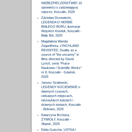
NIEBEZPIECZEŃSTWIE! 10
opowieści o zadziwiającej
naturze, Koszalin, 2026
Zdzisław Drzewiecki,
LEGENDA O HERBIE
BIAŁEGO BORU, ilustracje
Wojciech Kostiuk, Koszalin -
Biały Bór, 2025
Magdalena Wanda
Zegarlińska, LYNCHLAND
REVISITED. Duality as a
source of "the uncanny" in
films directed by David
Lynch, seria "Prace
Naukowe / Scientific Works"
nr 8, Koszalin - Gdańsk,
2025
Janusz Szalewski,
LEGENDY KOCIEWSKIE o
dawnych czasach,
ciekawych miejscach,
niezwykłych ludziach i
dziwnych istotach, Koszalin
- Bobowo, 2025
Katarzyna Brzóska,
ŻYWIOŁY, Koszalin -
Słupsk, 2025
Edda Gutsche, USTKA I