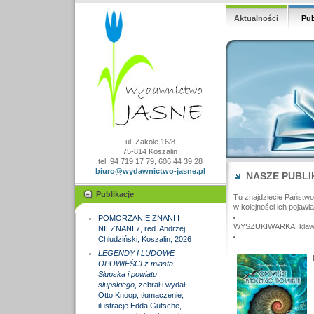
Aktualności
Pub
ul. Zakole 16/8
75-814 Koszalin
tel. 94 719 17 79, 606 44 39 28
biuro@wydawnictwo-jasne.pl
NASZE PUBLI
Publikacje
Tu znajdziecie Państw
w kolejności ich pojawia
POMORZANIE ZNANI I
WYSZUKIWARKA: klawisz
NIEZNANI 7, red. Andrzej
Chludziński, Koszalin, 2026
LEGENDY I LUDOWE
OPOWIEŚCI z miasta
Słupska i powiatu
słupskiego
, zebrał i wydał
Otto Knoop, tłumaczenie,
ilustracje Edda Gutsche,