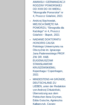
AWANSU I GERMANIZACJI
RODZINY POMORSKIEJ
OD XVIII DO XX WIEKU,
"Monografie Pomorskie" nr
4, Pruszcz Gdański, 2021
Andrzej Stachowiak,
MIEJSCA ŚWIĘTE NA
POMORZU, "Etnografia dla
Każdego" nr 4, Pruszcz
Gdański - Słupsk, 2021
NADANIE DOKTORATU
HONORIS CAUSA
Polskiego Uniwersytetu na
Obczyźnie im. Ignacego
Jana Paderewskiego PROF.
ZW. DR. HAB.
EUGENIUSZOWI
STANISŁAWOWI
KRUSZEWSKIEMU,
Kopenhaga / Copenhagen,
2021
MINDESTENS 44 GRÜNDE,
DEUTSCHLAND ZU
LIEBEN, unter der Redaktion
von Andrzej Chludziński,
Übersetzung aus dem
Polnischen Ilona Gryman,
Edda Gutsche, Agnieszka
Kalbarczyk, Cezary