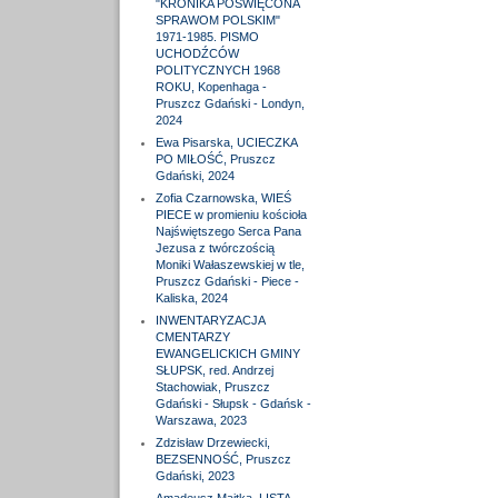
"KRONIKA POŚWIĘCONA
SPRAWOM POLSKIM"
1971-1985. PISMO
UCHODŹCÓW
POLITYCZNYCH 1968
ROKU, Kopenhaga -
Pruszcz Gdański - Londyn,
2024
Ewa Pisarska, UCIECZKA
PO MIŁOŚĆ, Pruszcz
Gdański, 2024
Zofia Czarnowska, WIEŚ
PIECE w promieniu kościoła
Najświętszego Serca Pana
Jezusa z twórczością
Moniki Wałaszewskiej w tle,
Pruszcz Gdański - Piece -
Kaliska, 2024
INWENTARYZACJA
CMENTARZY
EWANGELICKICH GMINY
SŁUPSK, red. Andrzej
Stachowiak, Pruszcz
Gdański - Słupsk - Gdańsk -
Warszawa, 2023
Zdzisław Drzewiecki,
BEZSENNOŚĆ, Pruszcz
Gdański, 2023