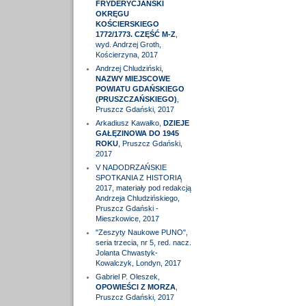
FRYDERYCJAŃSKI
OKRĘGU
KOŚCIERSKIEGO
1772/1773. CZĘŚĆ M-Z
,
wyd. Andrzej Groth,
Kościerzyna, 2017
Andrzej Chludziński,
NAZWY MIEJSCOWE
POWIATU GDAŃSKIEGO
(PRUSZCZAŃSKIEGO)
,
Pruszcz Gdański, 2017
Arkadiusz Kawałko,
DZIEJE
GAŁĘZINOWA DO 1945
ROKU
, Pruszcz Gdański,
2017
V NADODRZAŃSKIE
SPOTKANIA Z HISTORIĄ
2017, materiały pod redakcją
Andrzeja Chludzińskiego,
Pruszcz Gdański -
Mieszkowice, 2017
"Zeszyty Naukowe PUNO",
seria trzecia, nr 5, red. nacz.
Jolanta Chwastyk-
Kowalczyk, Londyn, 2017
Gabriel P. Oleszek,
OPOWIEŚCI Z MORZA
,
Pruszcz Gdański, 2017