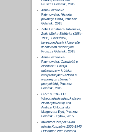
Pruszcz Gdański, 2015
Anna Łozowska-
Patynowska,
Historia
pewnego lustra
, Pruszcz
Gdański, 2015
Zofia Eichstaedt-Jabłońska,
Zofia Milska-Bielińska (1884-
1938). Pocztówki,
korespondencja i fotografie
w zbiorach rodzinnych
,
Pruszcz Gdański, 2015
Anna Łozowska-
Patynowska,
Opowieść o
człowieku. Poezja
najnowsza w krótkich
interpretacjach (szkice o
wybranych zbiorach
poetyckich)
, Pruszcz
Gdański, 2015
PRZED 1945 PO.
Wspomnienia mieszkańców
ziemi bytowskiej
, red.
Andrzej Chludziński,
Małgorzata Ryś, Pruszcz
Gdański - Bytów, 2015
Inwentarz zespołu Akta
miasta Koszalina 1555-1945
/
Findbuch zum Bestand