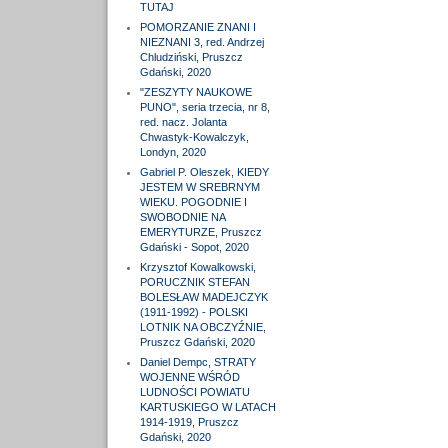
TUTAJ
POMORZANIE ZNANI I
NIEZNANI 3, red. Andrzej
Chludziński, Pruszcz
Gdański, 2020
"ZESZYTY NAUKOWE
PUNO", seria trzecia, nr 8,
red. nacz. Jolanta
Chwastyk-Kowalczyk,
Londyn, 2020
Gabriel P. Oleszek, KIEDY
JESTEM W SREBRNYM
WIEKU. POGODNIE I
SWOBODNIE NA
EMERYTURZE, Pruszcz
Gdański - Sopot, 2020
Krzysztof Kowalkowski,
PORUCZNIK STEFAN
BOLESŁAW MADEJCZYK
(1911-1992) - POLSKI
LOTNIK NA OBCZYŹNIE,
Pruszcz Gdański, 2020
Daniel Dempc, STRATY
WOJENNE WŚRÓD
LUDNOŚCI POWIATU
KARTUSKIEGO W LATACH
1914-1919, Pruszcz
Gdański, 2020