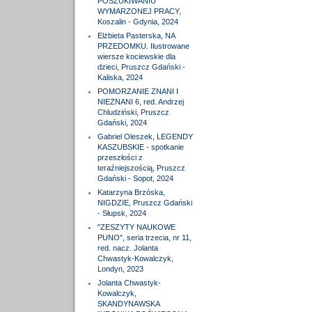
POSZUKIWANIU
WYMARZONEJ PRACY,
Koszalin - Gdynia, 2024
Elżbieta Pasterska, NA
PRZEDOMKU. Ilustrowane
wiersze kociewskie dla
dzieci, Pruszcz Gdański -
Kaliska, 2024
POMORZANIE ZNANI I
NIEZNANI 6, red. Andrzej
Chludziński, Pruszcz
Gdański, 2024
Gabriel Oleszek, LEGENDY
KASZUBSKIE - spotkanie
przeszłości z
teraźniejszością, Pruszcz
Gdański - Sopot, 2024
Katarzyna Brzóska,
NIGDZIE, Pruszcz Gdański
- Słupsk, 2024
"ZESZYTY NAUKOWE
PUNO", seria trzecia, nr 11,
red. nacz. Jolanta
Chwastyk-Kowalczyk,
Londyn, 2023
Jolanta Chwastyk-
Kowalczyk,
SKANDYNAWSKA