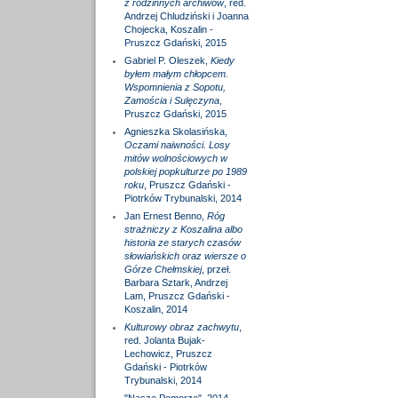
z rodzinnych archiwów
, red.
Andrzej Chludziński i Joanna
Chojecka, Koszalin -
Pruszcz Gdański, 2015
Gabriel P. Oleszek,
Kiedy
byłem małym chłopcem.
Wspomnienia z Sopotu,
Zamościa i Sulęczyna
,
Pruszcz Gdański, 2015
Agnieszka Skolasińska,
Oczami naiwności. Losy
mitów wolnościowych w
polskiej popkulturze po 1989
roku
, Pruszcz Gdański -
Piotrków Trybunalski, 2014
Jan Ernest Benno,
Róg
strażniczy z Koszalina albo
historia ze starych czasów
słowiańskich oraz wiersze o
Górze Chełmskiej
, przeł.
Barbara Sztark, Andrzej
Lam, Pruszcz Gdański -
Koszalin, 2014
Kulturowy obraz zachwytu
,
red. Jolanta Bujak-
Lechowicz, Pruszcz
Gdański - Piotrków
Trybunalski, 2014