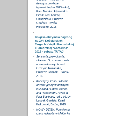
dawnym powiecie
bytowskim (do 1945 roku)
,
tłum. Monika Dąbrowska-
Piesik, red. Andrzej
Chludziński, Pruszcz
Gdański - Bytów -
Herdecke, 2016
Książka otrzymała nagrodę
na XVII Kościerskich
Targach Książki Kaszubskiej
i Pomorskiej "Costerina"
2016 - zobacz
TUTAJ
Sensacja, prowokacja,
skandal. O przekraczaniu
norm kulturowych
, red.
Grażyna Różańska,
Pruszcz Gdański - Słupsk,
2016
Kończyny, kości i wtórnie
otwarte groby w dawnych
kulturach / Limbs, Bones,
and Reopened Graves in
Past Societies
, red. / ed. by
Leszek Gardeła, Kamil
Kajkowski, Bytów, 2015
NOWY DZIEŃ. Powojenna
rzeczywistość w Malborku