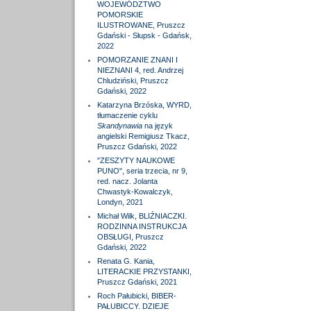
WOJEWÓDZTWO
POMORSKIE
ILUSTROWANE, Pruszcz
Gdański - Słupsk - Gdańsk,
2022
POMORZANIE ZNANI I
NIEZNANI 4, red. Andrzej
Chludziński, Pruszcz
Gdański, 2022
Katarzyna Brzóska, WYRD,
tłumaczenie cyklu
Skandynawia
na język
angielski Remigiusz Tkacz,
Pruszcz Gdański, 2022
"ZESZYTY NAUKOWE
PUNO", seria trzecia, nr 9,
red. nacz. Jolanta
Chwastyk-Kowalczyk,
Londyn, 2021
Michał Wilk, BLIŹNIACZKI.
RODZINNA INSTRUKCJA
OBSŁUGI, Pruszcz
Gdański, 2022
Renata G. Kania,
LITERACKIE PRZYSTANKI,
Pruszcz Gdański, 2021
Roch Pałubicki, BIBER-
PAŁUBICCY. DZIEJE