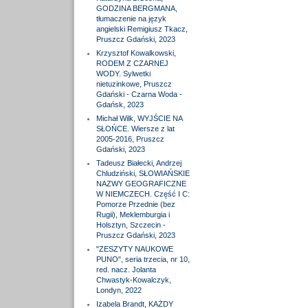
GODZINA BERGMANA,
tłumaczenie na język
angielski Remigiusz Tkacz,
Pruszcz Gdański, 2023
Krzysztof Kowalkowski,
RODEM Z CZARNEJ
WODY. Sylwetki
nietuzinkowe, Pruszcz
Gdański - Czarna Woda -
Gdańsk, 2023
Michał Wilk, WYJŚCIE NA
SŁOŃCE. Wiersze z lat
2005-2016, Pruszcz
Gdański, 2023
Tadeusz Białecki, Andrzej
Chludziński, SŁOWIAŃSKIE
NAZWY GEOGRAFICZNE
W NIEMCZECH. Część I C:
Pomorze Przednie (bez
Rugii), Meklemburgia i
Holsztyn, Szczecin -
Pruszcz Gdański, 2023
"ZESZYTY NAUKOWE
PUNO", seria trzecia, nr 10,
red. nacz. Jolanta
Chwastyk-Kowalczyk,
Londyn, 2022
Izabela Brandt, KAŻDY