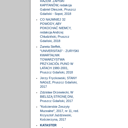
RAZEM. ZAPISKI
KAPITANÓW, redakcja
Gabriel Oleszek, Pruszcz
Gdański - Sopot, 2018
CO NAJMNIEJ 32
POWODY, ABY
POKOCHAĆ NIEMCY,
redakcja Andrzej
Chludziński, Pruszcz
Gdański, 2018
Żaneta Steffek,
"UNIVERSITAS" - ZURYSKI
KWARTALNIK
TOWARZYSTWA
PRZYJACIÓŁ PUNO W
LATACH 1980-2001,
Pruszcz Gdański, 2018
Jerzy Fryckowski, STANY
NAGŁE, Pruszcz Gdański,
2017
Zdzisław Drzewiecki, W
BIELSZĄ STRONĘ DNI,
Pruszcz Gdański, 2017
"Kościerskie Zeszyty
Muzealne", 2017, nr 11, red.
Krzysztof Jażdżewski,
Kościerzyna, 2017
KATASTER