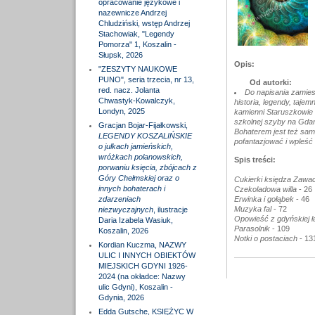
opracowanie językowe i
nazewnicze Andrzej
Chludziński, wstęp Andrzej
Stachowiak, "Legendy
Pomorza" 1, Koszalin -
Słupsk, 2026
Opis:
"ZESZYTY NAUKOWE
PUNO", seria trzecia, nr 13,
Od autorki:
red. nacz. Jolanta
Do napisania zamiesz
Chwastyk-Kowalczyk,
historia, legendy, taje
Londyn, 2025
kamienni Staruszkowie 
szkolnej szyby na Gdań
Gracjan Bojar-Fijałkowski,
Bohaterem jest też samo
LEGENDY KOSZALIŃSKIE
pofantazjować i wpleść 
o julkach jamieńskich,
wróżkach polanowskich,
Spis treści:
porwaniu księcia, zbójcach z
Góry Chełmskiej oraz o
Cukierki księdza Zawa
innych bohaterach i
Czekoladowa willa
- 26
zdarzeniach
Erwinka i gołąbek
- 46
Muzyka fal
- 72
niezwyczajnych
, ilustracje
Opowieść z gdyńskiej ł
Daria Izabela Wasiuk,
Parasolnik
- 109
Koszalin, 2026
Notki o postaciach
- 13
Kordian Kuczma, NAZWY
ULIC I INNYCH OBIEKTÓW
MIEJSKICH GDYNI 1926-
2024 (na okładce: Nazwy
ulic Gdyni), Koszalin -
Gdynia, 2026
Edda Gutsche, KSIĘŻYC W