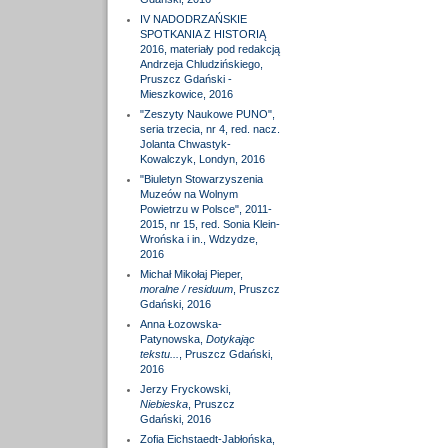
IV NADODRZAŃSKIE
SPOTKANIA Z HISTORIĄ
2016, materiały pod redakcją
Andrzeja Chludzińskiego,
Pruszcz Gdański -
Mieszkowice, 2016
"Zeszyty Naukowe PUNO",
seria trzecia, nr 4, red. nacz.
Jolanta Chwastyk-
Kowalczyk, Londyn, 2016
"Biuletyn Stowarzyszenia
Muzeów na Wolnym
Powietrzu w Polsce", 2011-
2015, nr 15, red. Sonia Klein-
Wrońska i in., Wdzydze,
2016
Michał Mikołaj Pieper,
moralne / residuum
, Pruszcz
Gdański, 2016
Anna Łozowska-
Patynowska,
Dotykając
tekstu...
, Pruszcz Gdański,
2016
Jerzy Fryckowski,
Niebieska
, Pruszcz
Gdański, 2016
Zofia Eichstaedt-Jabłońska,