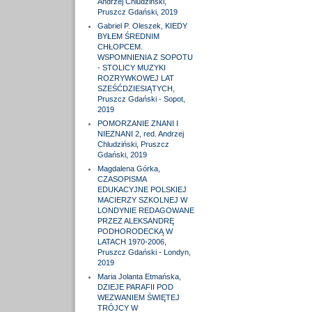
Andrzej Chludziński,
Pruszcz Gdański, 2019
Gabriel P. Oleszek, KIEDY
BYŁEM ŚREDNIM
CHŁOPCEM.
WSPOMNIENIA Z SOPOTU
- STOLICY MUZYKI
ROZRYWKOWEJ LAT
SZEŚĆDZIESIĄTYCH,
Pruszcz Gdański - Sopot,
2019
POMORZANIE ZNANI I
NIEZNANI 2, red. Andrzej
Chludziński, Pruszcz
Gdański, 2019
Magdalena Górka,
CZASOPISMA
EDUKACYJNE POLSKIEJ
MACIERZY SZKOLNEJ W
LONDYNIE REDAGOWANE
PRZEZ ALEKSANDRĘ
PODHORODECKĄ W
LATACH 1970-2006,
Pruszcz Gdański - Londyn,
2019
Maria Jolanta Etmańska,
DZIEJE PARAFII POD
WEZWANIEM ŚWIĘTEJ
TRÓJCY W