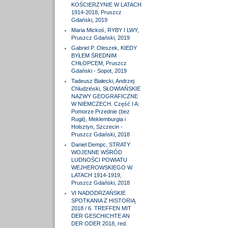
KOŚCIERZYNIE W LATACH
1914-2018, Pruszcz
Gdański, 2019
Maria Mickoś, RYBY I LWY,
Pruszcz Gdański, 2019
Gabriel P. Oleszek, KIEDY
BYŁEM ŚREDNIM
CHŁOPCEM, Pruszcz
Gdański - Sopot, 2019
Tadeusz Białecki, Andrzej
Chludziński, SŁOWIAŃSKIE
NAZWY GEOGRAFICZNE
W NIEMCZECH. Część I A:
Pomorze Przednie (bez
Rugii), Meklemburgia i
Holsztyn, Szczecin -
Pruszcz Gdański, 2018
Daniel Dempc, STRATY
WOJENNE WŚRÓD
LUDNOŚCI POWIATU
WEJHEROWSKIEGO W
LATACH 1914-1919,
Pruszcz Gdański, 2018
VI NADODRZAŃSKIE
SPOTKANIA Z HISTORIĄ
2018 / 6. TREFFEN MIT
DER GESCHICHTE AN
DER ODER 2018, red.