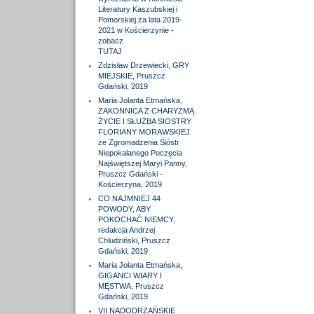
Literatury Kaszubskiej i
Pomorskiej za lata 2019-
2021 w Kościerzynie -
zobacz
TUTAJ
Zdzisław Drzewiecki, GRY
MIEJSKIE, Pruszcz
Gdański, 2019
Maria Jolanta Etmańska,
ZAKONNICA Z CHARYZMĄ.
ŻYCIE I SŁUŻBA SIOSTRY
FLORIANY MORAWSKIEJ
ze Zgromadzenia Sióstr
Niepokalanego Poczęcia
Najświętszej Maryi Panny,
Pruszcz Gdański -
Kościerzyna, 2019
CO NAJMNIEJ 44
POWODY, ABY
POKOCHAĆ NIEMCY,
redakcja Andrzej
Chludziński, Pruszcz
Gdański, 2019
Maria Jolanta Etmańska,
GIGANCI WIARY I
MĘSTWA, Pruszcz
Gdański, 2019
VII NADODRZAŃSKIE