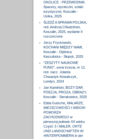
OKOLICE - PRZEWODNIK.
Spacery, wycieczki, szlaki
turystyczne, Koszalin -
Ustka, 2025
ŚLEDŹ A SPRAWA POLSKA,
red. Andrzej Chludziński,
Koszalin, 2025, wydanie II
rozszerzone
Jerzy Fryckowski,
KOCHANI MIĘDZY NAMI,
Koszalin - Dębnica
Kaszubska - Słupsk, 2025
"ZESZYTY NAUKOWE
PUNO", seria trzecia, nr 12,
red. nacz. Jolanta
Chwastyk-Kowalczyk,
Londyn, 2024
Jan Kamiński, BOŻY DAR.
POEZJA, PROZA, OBRAZY,
Koszalin - Sierakowice, 2025
Edda Gutsche,
MALARZE,
MIEJSCOWOŚCI I WIDOKI
POMORZA
ZACHODNIEGO w
pierwszej połowie XX wieku.
Część 3 / MALER, ORTE
UND LANDSCHAFTEN IN
HINTERPOMMERN in der