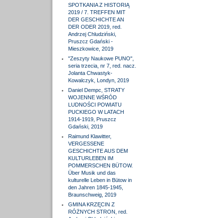
SPOTKANIA Z HISTORIĄ
2019 / 7. TREFFEN MIT
DER GESCHICHTE AN
DER ODER 2019, red.
Andrzej Chludziński,
Pruszcz Gdański -
Mieszkowice, 2019
"Zeszyty Naukowe PUNO",
seria trzecia, nr 7, red. nacz.
Jolanta Chwastyk-
Kowalczyk, Londyn, 2019
Daniel Dempc, STRATY
WOJENNE WŚRÓD
LUDNOŚCI POWIATU
PUCKIEGO W LATACH
1914-1919, Pruszcz
Gdański, 2019
Raimund Klawitter,
VERGESSENE
GESCHICHTE AUS DEM
KULTURLEBEN IM
POMMERSCHEN BÜTOW.
Über Musik und das
kulturelle Leben in Bütow in
den Jahren 1845-1945,
Braunschweig, 2019
GMINA KRZĘCIN Z
RÓŻNYCH STRON, red.