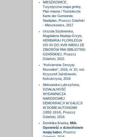
MIESZKOWICE.
Turystyczna mapa gminy.
Plan miasta / Touristische
Karte der Gemeinde.
Stadtplan, Pruszcz Gdański
- Mieszkowice, 2017
Urszula Szybowska,
Magdalena Madeja-Grzyb,
HERBARIA I FLORILEGIA
OD XV DO XVIII WIEKU ZE
ZBIORÓW PAN BIBLIOTEKI
GDAŃSKIEJ, Pruszcz
Gdański, 2021
"Kościerskie Zeszyty
Muzealne", 2016, nr 10, red.
Krzysztof Jażdżewski,
Kościerzyna, 2016
Aleksandra Lubczyńska,
DZIAŁALNOŚĆ
WYDAWNICZA
NARODOWEJ
DEMOKRACJI W GALICJI
W DOBIE AUTONOMII
(1892-1914), Pruszcz
Gdański, 2016
Dominika Kraska,
MIA.
Opowieść o dzieciństwie
mojej babci
, Pruszcz
Gdański, 2016