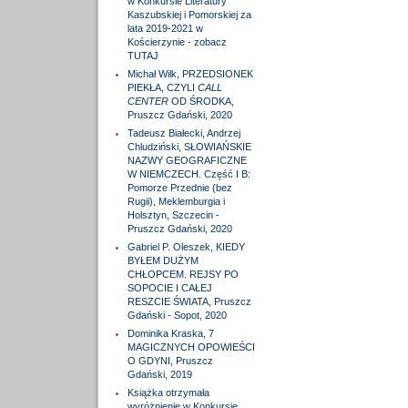
w Konkursie Literatury
Kaszubskiej i Pomorskiej za
lata 2019-2021 w
Kościerzynie - zobacz
TUTAJ
Michał Wilk, PRZEDSIONEK
PIEKŁA, CZYLI
CALL
CENTER
OD ŚRODKA,
Pruszcz Gdański, 2020
Tadeusz Białecki, Andrzej
Chludziński, SŁOWIAŃSKIE
NAZWY GEOGRAFICZNE
W NIEMCZECH. Część I B:
Pomorze Przednie (bez
Rugii), Meklemburgia i
Holsztyn, Szczecin -
Pruszcz Gdański, 2020
Gabriel P. Oleszek, KIEDY
BYŁEM DUŻYM
CHŁOPCEM. REJSY PO
SOPOCIE I CAŁEJ
RESZCIE ŚWIATA, Pruszcz
Gdański - Sopot, 2020
Dominika Kraska, 7
MAGICZNYCH OPOWIEŚCI
O GDYNI, Pruszcz
Gdański, 2019
Książka otrzymała
wyróżnienie w Konkursie