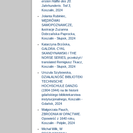
ersten Hälfte des 20.
Jahrhunderts. Teil 3
,
Koszalin, 2024
Jolanta Rubiniec,
WĘDRÓWKI
SAMOPOZNAWCZE,
ilustracje Zuzanna
Dobrzańska-Paprocka,
Koszalin - Słupsk, 2024
Katarzyna Brzóska,
GALDRA. CYKL
SKANDYNAWSKI / THE
NORSE SERIES, przełożył /
translated Remigiusz Tkacz,
Koszalin - Słupsk, 2024
Urszula Szybowska,
DZIAŁALNOŚĆ BIBLIOTEKI
TECHNISCHE
HOCHSCHULE DANZIG
(1904-1944) na tle historii
gdańskiego bibliotekarstwa
instytucjonalnego, Koszalin -
Gdańsk, 2024
Małgorzata Pauch,
ZBRODNIA W OPACTWIE.
Opowieść z 1640 roku,
Koszalin - Pelplin, 2024
Michał Wilk, W