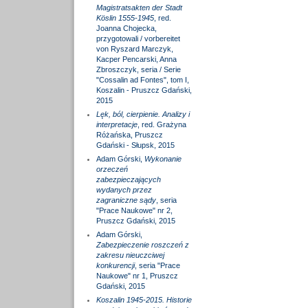
Magistratsakten der Stadt
Köslin 1555-1945
, red.
Joanna Chojecka,
przygotowali / vorbereitet
von Ryszard Marczyk,
Kacper Pencarski, Anna
Zbroszczyk, seria / Serie
"Cossalin ad Fontes", tom I,
Koszalin - Pruszcz Gdański,
2015
Lęk, ból, cierpienie. Analizy i
interpretacje
, red. Grażyna
Różańska, Pruszcz
Gdański - Słupsk, 2015
Adam Górski,
Wykonanie
orzeczeń
zabezpieczających
wydanych przez
zagraniczne sądy
, seria
"Prace Naukowe" nr 2,
Pruszcz Gdański, 2015
Adam Górski,
Zabezpieczenie roszczeń z
zakresu nieuczciwej
konkurencji
, seria "Prace
Naukowe" nr 1, Pruszcz
Gdański, 2015
Koszalin 1945-2015. Historie