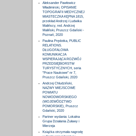
Aleksander Pawłowicz
Władimirski, OPISANIE
TOPOGRAFII MEDYCZNEJ
MIASTECZKA KĘPNA 1815,
przekład Andrzej i Ludwika
Malińscy, red. Andrzej
Maliński, Pruszcz Gdański -
Poznań, 2020
Paulina Prędotka, PUBLIC
RELATIONS.
DŁUGOFALOWA
KOMUNIKACJA
WSPIERAJĄCA ROZWÓJ
PRZEDSIĘBIORSTW
TURYSTYCZNYCH, seria
"Prace Naukowe" nr 7,
Pruszcz Gdański, 2020
Andrzej Chludziński,
NAZWY MIEJSCOWE
POWIATU
NOWODWORSKIEGO
(WOJEWÓDZTWO
POMORSKIE), Pruszcz
Gdański, 2020
Partner wydania: Lokalna
Grupa Działania Żuławy i
Mierzeja
Książka otrzymała nagrodę