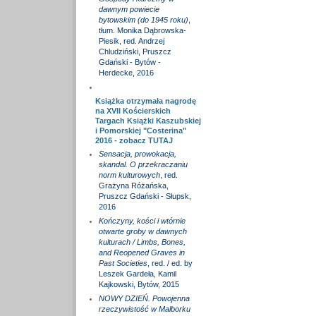
dawnym powiecie
bytowskim (do 1945 roku)
,
tłum. Monika Dąbrowska-
Piesik, red. Andrzej
Chludziński, Pruszcz
Gdański - Bytów -
Herdecke, 2016
Książka otrzymała nagrodę
na XVII Kościerskich
Targach Książki Kaszubskiej
i Pomorskiej "Costerina"
2016 - zobacz
TUTAJ
Sensacja, prowokacja,
skandal. O przekraczaniu
norm kulturowych
, red.
Grażyna Różańska,
Pruszcz Gdański - Słupsk,
2016
Kończyny, kości i wtórnie
otwarte groby w dawnych
kulturach / Limbs, Bones,
and Reopened Graves in
Past Societies
, red. / ed. by
Leszek Gardeła, Kamil
Kajkowski, Bytów, 2015
NOWY DZIEŃ. Powojenna
rzeczywistość w Malborku