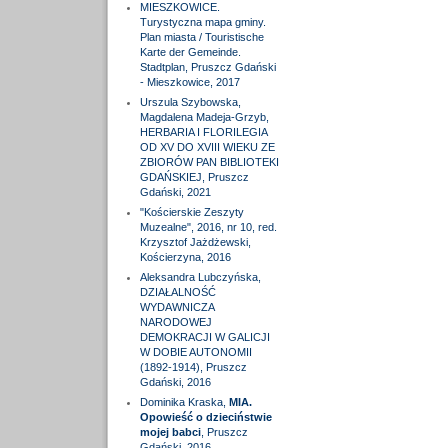
MIESZKOWICE.
Turystyczna mapa gminy.
Plan miasta / Touristische
Karte der Gemeinde.
Stadtplan, Pruszcz Gdański
- Mieszkowice, 2017
Urszula Szybowska,
Magdalena Madeja-Grzyb,
HERBARIA I FLORILEGIA
OD XV DO XVIII WIEKU ZE
ZBIORÓW PAN BIBLIOTEKI
GDAŃSKIEJ, Pruszcz
Gdański, 2021
"Kościerskie Zeszyty
Muzealne", 2016, nr 10, red.
Krzysztof Jażdżewski,
Kościerzyna, 2016
Aleksandra Lubczyńska,
DZIAŁALNOŚĆ
WYDAWNICZA
NARODOWEJ
DEMOKRACJI W GALICJI
W DOBIE AUTONOMII
(1892-1914), Pruszcz
Gdański, 2016
Dominika Kraska,
MIA.
Opowieść o dzieciństwie
mojej babci
, Pruszcz
Gdański, 2016