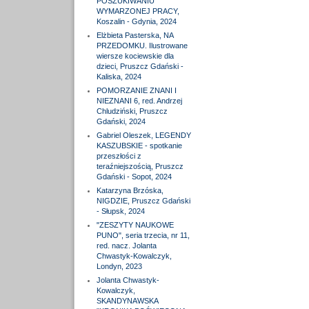
POSZUKIWANIU
WYMARZONEJ PRACY,
Koszalin - Gdynia, 2024
Elżbieta Pasterska, NA
PRZEDOMKU. Ilustrowane
wiersze kociewskie dla
dzieci, Pruszcz Gdański -
Kaliska, 2024
POMORZANIE ZNANI I
NIEZNANI 6, red. Andrzej
Chludziński, Pruszcz
Gdański, 2024
Gabriel Oleszek, LEGENDY
KASZUBSKIE - spotkanie
przeszłości z
teraźniejszością, Pruszcz
Gdański - Sopot, 2024
Katarzyna Brzóska,
NIGDZIE, Pruszcz Gdański
- Słupsk, 2024
"ZESZYTY NAUKOWE
PUNO", seria trzecia, nr 11,
red. nacz. Jolanta
Chwastyk-Kowalczyk,
Londyn, 2023
Jolanta Chwastyk-
Kowalczyk,
SKANDYNAWSKA