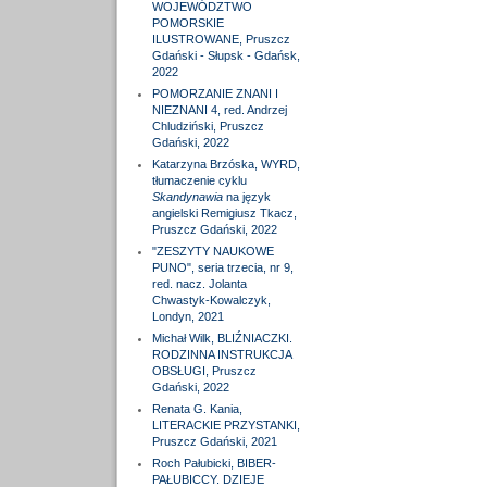
WOJEWÓDZTWO
POMORSKIE
ILUSTROWANE, Pruszcz
Gdański - Słupsk - Gdańsk,
2022
POMORZANIE ZNANI I
NIEZNANI 4, red. Andrzej
Chludziński, Pruszcz
Gdański, 2022
Katarzyna Brzóska, WYRD,
tłumaczenie cyklu
Skandynawia
na język
angielski Remigiusz Tkacz,
Pruszcz Gdański, 2022
"ZESZYTY NAUKOWE
PUNO", seria trzecia, nr 9,
red. nacz. Jolanta
Chwastyk-Kowalczyk,
Londyn, 2021
Michał Wilk, BLIŹNIACZKI.
RODZINNA INSTRUKCJA
OBSŁUGI, Pruszcz
Gdański, 2022
Renata G. Kania,
LITERACKIE PRZYSTANKI,
Pruszcz Gdański, 2021
Roch Pałubicki, BIBER-
PAŁUBICCY. DZIEJE