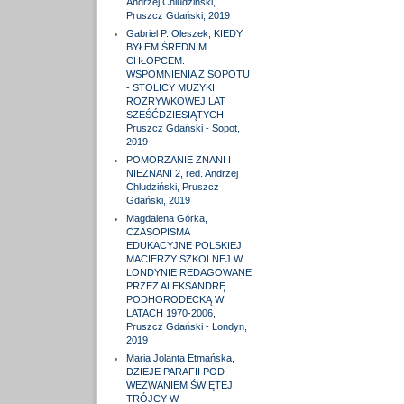
Andrzej Chludziński,
Pruszcz Gdański, 2019
Gabriel P. Oleszek, KIEDY
BYŁEM ŚREDNIM
CHŁOPCEM.
WSPOMNIENIA Z SOPOTU
- STOLICY MUZYKI
ROZRYWKOWEJ LAT
SZEŚĆDZIESIĄTYCH,
Pruszcz Gdański - Sopot,
2019
POMORZANIE ZNANI I
NIEZNANI 2, red. Andrzej
Chludziński, Pruszcz
Gdański, 2019
Magdalena Górka,
CZASOPISMA
EDUKACYJNE POLSKIEJ
MACIERZY SZKOLNEJ W
LONDYNIE REDAGOWANE
PRZEZ ALEKSANDRĘ
PODHORODECKĄ W
LATACH 1970-2006,
Pruszcz Gdański - Londyn,
2019
Maria Jolanta Etmańska,
DZIEJE PARAFII POD
WEZWANIEM ŚWIĘTEJ
TRÓJCY W