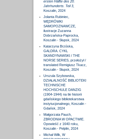
ersten Hälfte des 20.
Jahrhunderts. Teil 3
,
Koszalin, 2024
Jolanta Rubiniec,
WĘDRÓWKI
SAMOPOZNAWCZE,
ilustracje Zuzanna
Dobrzańska-Paprocka,
Koszalin - Słupsk, 2024
Katarzyna Brzóska,
GALDRA. CYKL
SKANDYNAWSKI / THE
NORSE SERIES, przełożył /
translated Remigiusz Tkacz,
Koszalin - Słupsk, 2024
Urszula Szybowska,
DZIAŁALNOŚĆ BIBLIOTEKI
TECHNISCHE
HOCHSCHULE DANZIG
(1904-1944) na tle historii
gdańskiego bibliotekarstwa
instytucjonalnego, Koszalin -
Gdańsk, 2024
Małgorzata Pauch,
ZBRODNIA W OPACTWIE.
Opowieść z 1640 roku,
Koszalin - Pelplin, 2024
Michał Wilk, W