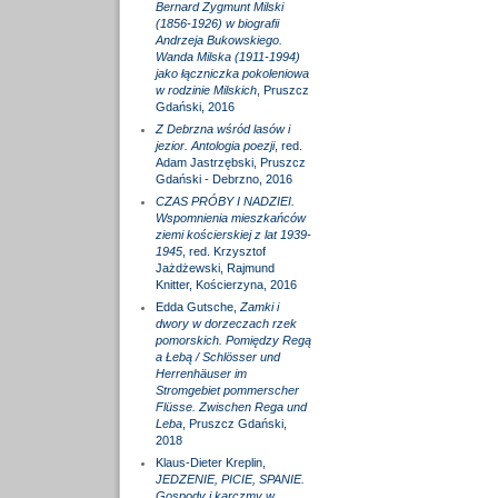
Bernard Zygmunt Milski
(1856-1926) w biografii
Andrzeja Bukowskiego.
Wanda Milska (1911-1994)
jako łączniczka pokoleniowa
w rodzinie Milskich
, Pruszcz
Gdański, 2016
Z Debrzna wśród lasów i
jezior. Antologia poezji
, red.
Adam Jastrzębski, Pruszcz
Gdański - Debrzno, 2016
CZAS PRÓBY I NADZIEI.
Wspomnienia mieszkańców
ziemi kościerskiej z lat 1939-
1945
, red. Krzysztof
Jażdżewski, Rajmund
Knitter, Kościerzyna, 2016
Edda Gutsche,
Zamki i
dwory w dorzeczach rzek
pomorskich. Pomiędzy Regą
a Łebą / Schlösser und
Herrenhäuser im
Stromgebiet pommerscher
Flüsse. Zwischen Rega und
Leba
, Pruszcz Gdański,
2018
Klaus-Dieter Kreplin,
JEDZENIE, PICIE, SPANIE.
Gospody i karczmy w