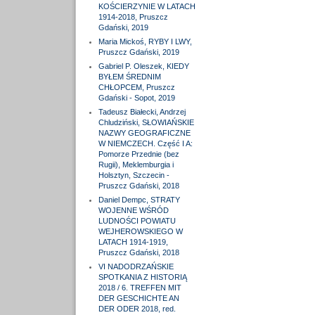
KOŚCIERZYNIE W LATACH
1914-2018, Pruszcz
Gdański, 2019
Maria Mickoś, RYBY I LWY,
Pruszcz Gdański, 2019
Gabriel P. Oleszek, KIEDY
BYŁEM ŚREDNIM
CHŁOPCEM, Pruszcz
Gdański - Sopot, 2019
Tadeusz Białecki, Andrzej
Chludziński, SŁOWIAŃSKIE
NAZWY GEOGRAFICZNE
W NIEMCZECH. Część I A:
Pomorze Przednie (bez
Rugii), Meklemburgia i
Holsztyn, Szczecin -
Pruszcz Gdański, 2018
Daniel Dempc, STRATY
WOJENNE WŚRÓD
LUDNOŚCI POWIATU
WEJHEROWSKIEGO W
LATACH 1914-1919,
Pruszcz Gdański, 2018
VI NADODRZAŃSKIE
SPOTKANIA Z HISTORIĄ
2018 / 6. TREFFEN MIT
DER GESCHICHTE AN
DER ODER 2018, red.