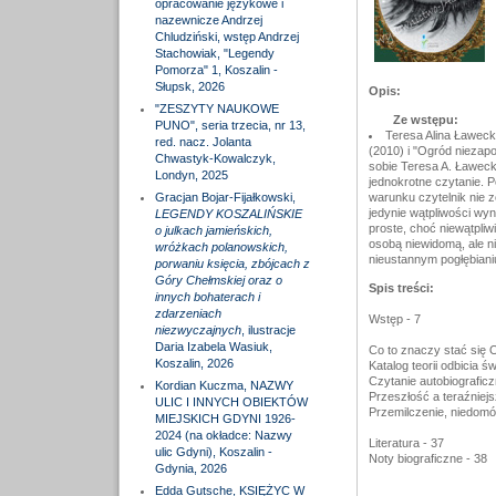
opracowanie językowe i
nazewnicze Andrzej
Chludziński, wstęp Andrzej
Stachowiak, "Legendy
Pomorza" 1, Koszalin -
Słupsk, 2026
Opis:
"ZESZYTY NAUKOWE
Ze wstępu:
PUNO", seria trzecia, nr 13,
Teresa Alina Ławeck
red. nacz. Jolanta
(2010) i "Ogród niezap
Chwastyk-Kowalczyk,
sobie Teresa A. Ławeck
Londyn, 2025
jednokrotne czytanie. P
Gracjan Bojar-Fijałkowski,
warunku czytelnik nie 
jedynie wątpliwości wyn
LEGENDY KOSZALIŃSKIE
proste, choć niewątpliwi
o julkach jamieńskich,
osobą niewidomą, ale nie
wróżkach polanowskich,
nieustannym pogłębianiu
porwaniu księcia, zbójcach z
Góry Chełmskiej oraz o
Spis treści:
innych bohaterach i
zdarzeniach
Wstęp - 7
niezwyczajnych
, ilustracje
Daria Izabela Wasiuk,
Co to znaczy stać się O
Koszalin, 2026
Katalog teorii odbicia ś
Czytanie autobiograficz
Kordian Kuczma, NAZWY
Przeszłość a teraźniejs
ULIC I INNYCH OBIEKTÓW
Przemilczenie, niedomów
MIEJSKICH GDYNI 1926-
2024 (na okładce: Nazwy
Literatura - 37
ulic Gdyni), Koszalin -
Noty biograficzne - 38
Gdynia, 2026
Edda Gutsche, KSIĘŻYC W