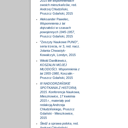
2015 we wspomnieniach
swoich mieszkańców
, red.
Andrzej Chludziński,
Pruszcz Gdański, 2015
Aleksander Pawelec,
Wspomnienia z lat
dojrzałości w czasach
powojennych 1945-1957
,
Pruszcz Gdański, 2015
"Zeszyty Naukowe PUNO",
seria trzecia, nr 3, red. nacz.
Jolanta Chwastyk-
Kowalczyk, Londyn, 2015
Witold Danilkiewicz,
KOSZALIN MOJEJ
MŁODOŚCI. Wspomnienia z
lat 1955-1980
, Koszalin -
Pruszcz Gdański, 2015
III NADODRZAŃSKIE
SPOTKANIA Z HISTORIĄ
2015. Konferencja Naukowa,
Mieszkowice, 17 kwietnia
2015 r.
, materiały pod
redakcją Andrzeja
Chludzińskiego, Pruszcz
Gdański - Mieszkowice,
2015
Śledź a sprawa polska
, red.
Andrzej Chludziński,