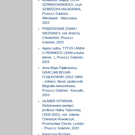
Amadeusz Majtka, LISTA
SZPARKOWSKIEGO, czyli
SZWEDZKA UKŁADANKA,
Pruszcz Gdański -
Włocławek - Warszawa,
2023
POMORZANIE ZNANI I
NIEZNANI 5, red. Andrzej
Chludziński, Pruszcz
Gdański, 2023
Agata Ludka, TYTUS I ANKA
U PEWNEGO LENIA (chyba
jelenia...), Pruszcz Gdański,
2023
Anna Bojar-Fijałkowska,
GRACJAN BOJAR-
FIJAŁKOWSKI (1912-1984)
- żołnierz, literat, społecznik.
Biografia nietuzinkowa,
Pruszcz Gdański - Koszalin,
2023
UŁAMEK ISTNIENIA.
Dedykowane pamięci
profesor Haliny Taborskiej
(1933-2021), red. Jolanta
Chwastyk-Kowalczyk,
Przemysław Ciszek, Londyn
- Pruszcz Gdański, 2023
Katarzyna Brzóska,