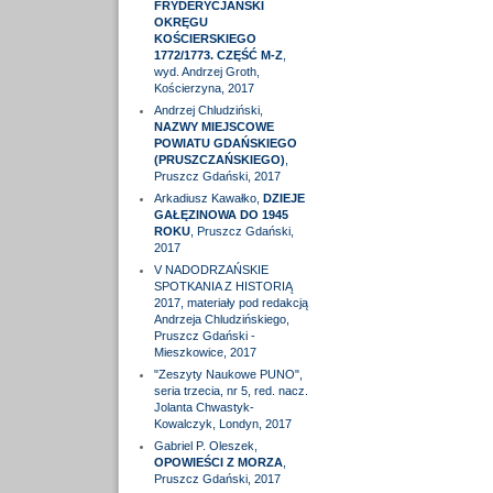
FRYDERYCJAŃSKI
OKRĘGU
KOŚCIERSKIEGO
1772/1773. CZĘŚĆ M-Z
,
wyd. Andrzej Groth,
Kościerzyna, 2017
Andrzej Chludziński,
NAZWY MIEJSCOWE
POWIATU GDAŃSKIEGO
(PRUSZCZAŃSKIEGO)
,
Pruszcz Gdański, 2017
Arkadiusz Kawałko,
DZIEJE
GAŁĘZINOWA DO 1945
ROKU
, Pruszcz Gdański,
2017
V NADODRZAŃSKIE
SPOTKANIA Z HISTORIĄ
2017, materiały pod redakcją
Andrzeja Chludzińskiego,
Pruszcz Gdański -
Mieszkowice, 2017
"Zeszyty Naukowe PUNO",
seria trzecia, nr 5, red. nacz.
Jolanta Chwastyk-
Kowalczyk, Londyn, 2017
Gabriel P. Oleszek,
OPOWIEŚCI Z MORZA
,
Pruszcz Gdański, 2017