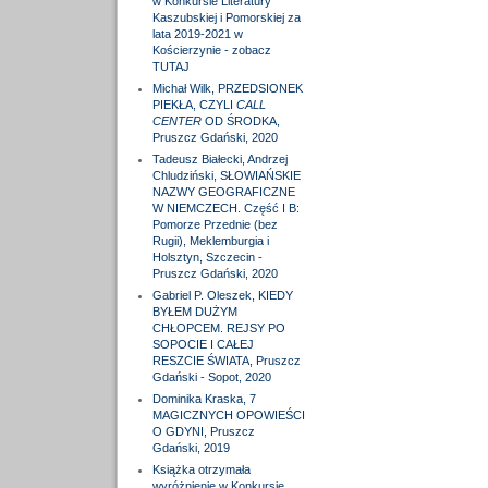
w Konkursie Literatury
Kaszubskiej i Pomorskiej za
lata 2019-2021 w
Kościerzynie - zobacz
TUTAJ
Michał Wilk, PRZEDSIONEK
PIEKŁA, CZYLI
CALL
CENTER
OD ŚRODKA,
Pruszcz Gdański, 2020
Tadeusz Białecki, Andrzej
Chludziński, SŁOWIAŃSKIE
NAZWY GEOGRAFICZNE
W NIEMCZECH. Część I B:
Pomorze Przednie (bez
Rugii), Meklemburgia i
Holsztyn, Szczecin -
Pruszcz Gdański, 2020
Gabriel P. Oleszek, KIEDY
BYŁEM DUŻYM
CHŁOPCEM. REJSY PO
SOPOCIE I CAŁEJ
RESZCIE ŚWIATA, Pruszcz
Gdański - Sopot, 2020
Dominika Kraska, 7
MAGICZNYCH OPOWIEŚCI
O GDYNI, Pruszcz
Gdański, 2019
Książka otrzymała
wyróżnienie w Konkursie