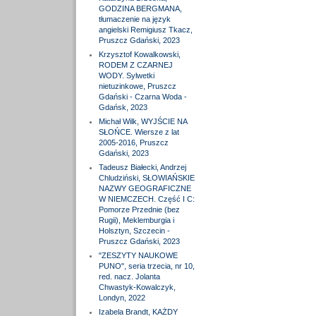
GODZINA BERGMANA,
tłumaczenie na język
angielski Remigiusz Tkacz,
Pruszcz Gdański, 2023
Krzysztof Kowalkowski,
RODEM Z CZARNEJ
WODY. Sylwetki
nietuzinkowe, Pruszcz
Gdański - Czarna Woda -
Gdańsk, 2023
Michał Wilk, WYJŚCIE NA
SŁOŃCE. Wiersze z lat
2005-2016, Pruszcz
Gdański, 2023
Tadeusz Białecki, Andrzej
Chludziński, SŁOWIAŃSKIE
NAZWY GEOGRAFICZNE
W NIEMCZECH. Część I C:
Pomorze Przednie (bez
Rugii), Meklemburgia i
Holsztyn, Szczecin -
Pruszcz Gdański, 2023
"ZESZYTY NAUKOWE
PUNO", seria trzecia, nr 10,
red. nacz. Jolanta
Chwastyk-Kowalczyk,
Londyn, 2022
Izabela Brandt, KAŻDY