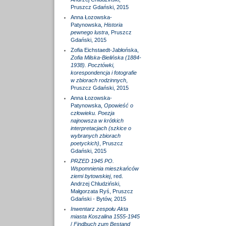
Pruszcz Gdański, 2015
Anna Łozowska-
Patynowska,
Historia
pewnego lustra
, Pruszcz
Gdański, 2015
Zofia Eichstaedt-Jabłońska,
Zofia Milska-Bielińska (1884-
1938). Pocztówki,
korespondencja i fotografie
w zbiorach rodzinnych
,
Pruszcz Gdański, 2015
Anna Łozowska-
Patynowska,
Opowieść o
człowieku. Poezja
najnowsza w krótkich
interpretacjach (szkice o
wybranych zbiorach
poetyckich)
, Pruszcz
Gdański, 2015
PRZED 1945 PO.
Wspomnienia mieszkańców
ziemi bytowskiej
, red.
Andrzej Chludziński,
Małgorzata Ryś, Pruszcz
Gdański - Bytów, 2015
Inwentarz zespołu Akta
miasta Koszalina 1555-1945
/
Findbuch zum Bestand