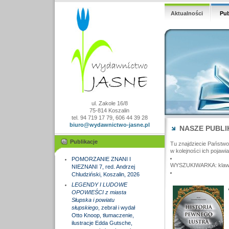
Aktualności
Pub
ul. Zakole 16/8
75-814 Koszalin
tel. 94 719 17 79, 606 44 39 28
biuro@wydawnictwo-jasne.pl
NASZE PUBLI
Publikacje
Tu znajdziecie Państw
w kolejności ich pojawia
POMORZANIE ZNANI I
WYSZUKIWARKA: klawisz
NIEZNANI 7, red. Andrzej
Chludziński, Koszalin, 2026
LEGENDY I LUDOWE
OPOWIEŚCI z miasta
Słupska i powiatu
słupskiego
, zebrał i wydał
Otto Knoop, tłumaczenie,
ilustracje Edda Gutsche,