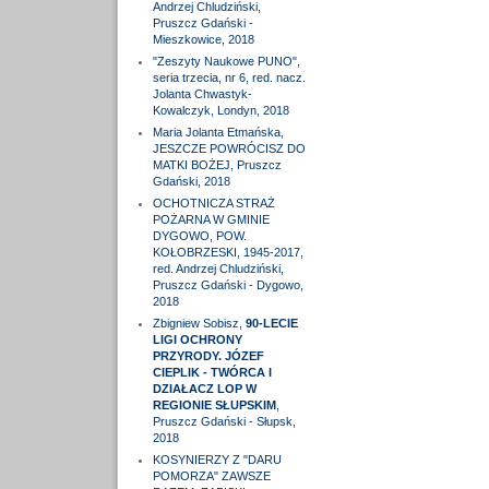
Andrzej Chludziński,
Pruszcz Gdański -
Mieszkowice, 2018
"Zeszyty Naukowe PUNO",
seria trzecia, nr 6, red. nacz.
Jolanta Chwastyk-
Kowalczyk, Londyn, 2018
Maria Jolanta Etmańska,
JESZCZE POWRÓCISZ DO
MATKI BOŻEJ, Pruszcz
Gdański, 2018
OCHOTNICZA STRAŻ
POŻARNA W GMINIE
DYGOWO, POW.
KOŁOBRZESKI, 1945-2017,
red. Andrzej Chludziński,
Pruszcz Gdański - Dygowo,
2018
Zbigniew Sobisz,
90-LECIE
LIGI OCHRONY
PRZYRODY. JÓZEF
CIEPLIK - TWÓRCA I
DZIAŁACZ LOP W
REGIONIE SŁUPSKIM
,
Pruszcz Gdański - Słupsk,
2018
KOSYNIERZY Z "DARU
POMORZA" ZAWSZE