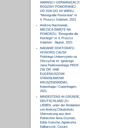
AWANSU I GERMANIZACJI
RODZINY POMORSKIEJ
OD XVIII DO XX WIEKU,
"Monografie Pomorskie" nr
4, Pruszcz Gdański, 2021
Andrzej Stachowiak,
MIEJSCA ŚWIĘTE NA
POMORZU, "Etnografia dla
Każdego" nr 4, Pruszcz
Gdański - Słupsk, 2021
NADANIE DOKTORATU
HONORIS CAUSA
Polskiego Uniwersytetu na
Obczyźnie im. Ignacego
Jana Paderewskiego PROF.
ZW. DR. HAB.
EUGENIUSZOWI
STANISŁAWOWI
KRUSZEWSKIEMU,
Kopenhaga / Copenhagen,
2021
MINDESTENS 44 GRÜNDE,
DEUTSCHLAND ZU
LIEBEN, unter der Redaktion
von Andrzej Chludziński,
Übersetzung aus dem
Polnischen Ilona Gryman,
Edda Gutsche, Agnieszka
Kalbarczyk, Cezary