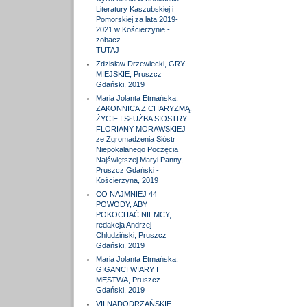
Literatury Kaszubskiej i
Pomorskiej za lata 2019-
2021 w Kościerzynie -
zobacz
TUTAJ
Zdzisław Drzewiecki, GRY
MIEJSKIE, Pruszcz
Gdański, 2019
Maria Jolanta Etmańska,
ZAKONNICA Z CHARYZMĄ.
ŻYCIE I SŁUŻBA SIOSTRY
FLORIANY MORAWSKIEJ
ze Zgromadzenia Sióstr
Niepokalanego Poczęcia
Najświętszej Maryi Panny,
Pruszcz Gdański -
Kościerzyna, 2019
CO NAJMNIEJ 44
POWODY, ABY
POKOCHAĆ NIEMCY,
redakcja Andrzej
Chludziński, Pruszcz
Gdański, 2019
Maria Jolanta Etmańska,
GIGANCI WIARY I
MĘSTWA, Pruszcz
Gdański, 2019
VII NADODRZAŃSKIE