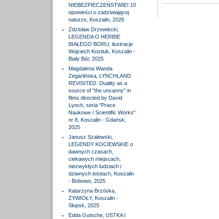
NIEBEZPIECZEŃSTWIE! 10
opowieści o zadziwiającej
naturze, Koszalin, 2026
Zdzisław Drzewiecki,
LEGENDA O HERBIE
BIAŁEGO BORU, ilustracje
Wojciech Kostiuk, Koszalin -
Biały Bór, 2025
Magdalena Wanda
Zegarlińska, LYNCHLAND
REVISITED. Duality as a
source of "the uncanny" in
films directed by David
Lynch, seria "Prace
Naukowe / Scientific Works"
nr 8, Koszalin - Gdańsk,
2025
Janusz Szalewski,
LEGENDY KOCIEWSKIE o
dawnych czasach,
ciekawych miejscach,
niezwykłych ludziach i
dziwnych istotach, Koszalin
- Bobowo, 2025
Katarzyna Brzóska,
ŻYWIOŁY, Koszalin -
Słupsk, 2025
Edda Gutsche, USTKA I