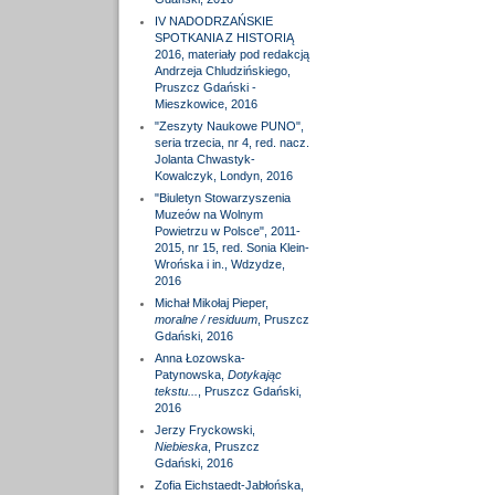
IV NADODRZAŃSKIE
SPOTKANIA Z HISTORIĄ
2016, materiały pod redakcją
Andrzeja Chludzińskiego,
Pruszcz Gdański -
Mieszkowice, 2016
"Zeszyty Naukowe PUNO",
seria trzecia, nr 4, red. nacz.
Jolanta Chwastyk-
Kowalczyk, Londyn, 2016
"Biuletyn Stowarzyszenia
Muzeów na Wolnym
Powietrzu w Polsce", 2011-
2015, nr 15, red. Sonia Klein-
Wrońska i in., Wdzydze,
2016
Michał Mikołaj Pieper,
moralne / residuum
, Pruszcz
Gdański, 2016
Anna Łozowska-
Patynowska,
Dotykając
tekstu...
, Pruszcz Gdański,
2016
Jerzy Fryckowski,
Niebieska
, Pruszcz
Gdański, 2016
Zofia Eichstaedt-Jabłońska,