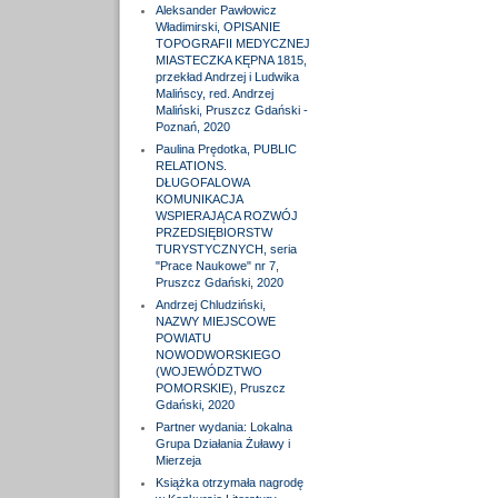
Aleksander Pawłowicz
Władimirski, OPISANIE
TOPOGRAFII MEDYCZNEJ
MIASTECZKA KĘPNA 1815,
przekład Andrzej i Ludwika
Malińscy, red. Andrzej
Maliński, Pruszcz Gdański -
Poznań, 2020
Paulina Prędotka, PUBLIC
RELATIONS.
DŁUGOFALOWA
KOMUNIKACJA
WSPIERAJĄCA ROZWÓJ
PRZEDSIĘBIORSTW
TURYSTYCZNYCH, seria
"Prace Naukowe" nr 7,
Pruszcz Gdański, 2020
Andrzej Chludziński,
NAZWY MIEJSCOWE
POWIATU
NOWODWORSKIEGO
(WOJEWÓDZTWO
POMORSKIE), Pruszcz
Gdański, 2020
Partner wydania: Lokalna
Grupa Działania Żuławy i
Mierzeja
Książka otrzymała nagrodę