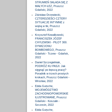
STRUMIEŃ SKŁADA SIĘ Z
MAŁYCH ŁEZ, Pruszcz
Gdański, 2022
Zdzisław Drzewiecki,
CZTERDZIEŚCI CZTERY
SYTUACJE INTYMNE z
wojną w tle, Pruszcz
Gdański, 2022
Krzysztof Kowalkowski,
FRANCISZEK JÓZEF
CHYLEWSKI - PILOT 300.
DYWIZJONU
BOMBOWEGO, Pruszcz
Gdański - Tczew - Gdańsk,
2022
Daniel Szczegielniak,
PODRÓŻ KU PASJI. Jak
sięgnąć po lepszą pracę?
Poradnik w trzech prostych
krokach, Pruszcz Gdański -
Wrocław, 2022
Edda Gutsche,
WOJEWÓDZTWO
ZACHODNIOPOMORSKIE
ILUSTROWANE, Pruszcz
Gdański - Koszalin -
Szczecin, 2022
Edda Gutsche,