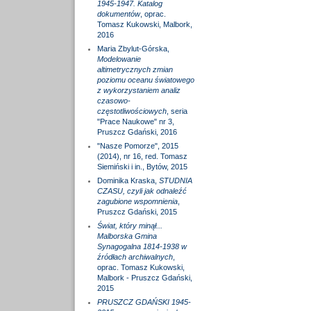
1945-1947. Katalog
dokumentów
, oprac.
Tomasz Kukowski, Malbork,
2016
Maria Zbylut-Górska,
Modelowanie
altimetrycznych zmian
poziomu oceanu światowego
z wykorzystaniem analiz
czasowo-
częstotliwościowych
, seria
"Prace Naukowe" nr 3,
Pruszcz Gdański, 2016
"Nasze Pomorze", 2015
(2014), nr 16, red. Tomasz
Siemiński i in., Bytów, 2015
Dominika Kraska,
STUDNIA
CZASU, czyli jak odnaleźć
zagubione wspomnienia
,
Pruszcz Gdański, 2015
Świat, który minął...
Malborska Gmina
Synagogalna 1814-1938 w
źródłach archiwalnych
,
oprac. Tomasz Kukowski,
Malbork - Pruszcz Gdański,
2015
PRUSZCZ GDAŃSKI 1945-