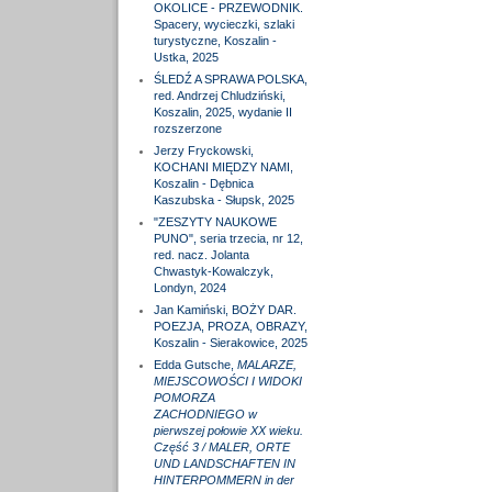
OKOLICE - PRZEWODNIK.
Spacery, wycieczki, szlaki
turystyczne, Koszalin -
Ustka, 2025
ŚLEDŹ A SPRAWA POLSKA,
red. Andrzej Chludziński,
Koszalin, 2025, wydanie II
rozszerzone
Jerzy Fryckowski,
KOCHANI MIĘDZY NAMI,
Koszalin - Dębnica
Kaszubska - Słupsk, 2025
"ZESZYTY NAUKOWE
PUNO", seria trzecia, nr 12,
red. nacz. Jolanta
Chwastyk-Kowalczyk,
Londyn, 2024
Jan Kamiński, BOŻY DAR.
POEZJA, PROZA, OBRAZY,
Koszalin - Sierakowice, 2025
Edda Gutsche,
MALARZE,
MIEJSCOWOŚCI I WIDOKI
POMORZA
ZACHODNIEGO w
pierwszej połowie XX wieku.
Część 3 / MALER, ORTE
UND LANDSCHAFTEN IN
HINTERPOMMERN in der