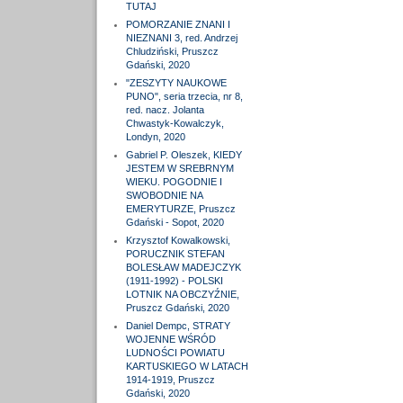
TUTAJ
POMORZANIE ZNANI I
NIEZNANI 3, red. Andrzej
Chludziński, Pruszcz
Gdański, 2020
"ZESZYTY NAUKOWE
PUNO", seria trzecia, nr 8,
red. nacz. Jolanta
Chwastyk-Kowalczyk,
Londyn, 2020
Gabriel P. Oleszek, KIEDY
JESTEM W SREBRNYM
WIEKU. POGODNIE I
SWOBODNIE NA
EMERYTURZE, Pruszcz
Gdański - Sopot, 2020
Krzysztof Kowalkowski,
PORUCZNIK STEFAN
BOLESŁAW MADEJCZYK
(1911-1992) - POLSKI
LOTNIK NA OBCZYŹNIE,
Pruszcz Gdański, 2020
Daniel Dempc, STRATY
WOJENNE WŚRÓD
LUDNOŚCI POWIATU
KARTUSKIEGO W LATACH
1914-1919, Pruszcz
Gdański, 2020