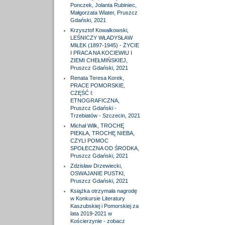
Ponczek, Jolanta Rubiniec,
Małgorzata Wiater, Pruszcz
Gdański, 2021
Krzysztof Kowalkowski,
LEŚNICZY WŁADYSŁAW
MIŁEK (1897-1945) - ŻYCIE
I PRACA NA KOCIEWIU I
ZIEMI CHEŁMIŃSKIEJ,
Pruszcz Gdański, 2021
Renata Teresa Korek,
PRACE POMORSKIE,
CZĘŚĆ I:
ETNOGRAFICZNA,
Pruszcz Gdański -
Trzebiatów - Szczecin, 2021
Michał Wilk, TROCHĘ
PIEKŁA, TROCHĘ NIEBA,
CZYLI POMOC
SPOŁECZNA OD ŚRODKA,
Pruszcz Gdański, 2021
Zdzisław Drzewiecki,
OSWAJANIE PUSTKI,
Pruszcz Gdański, 2021
Książka otrzymała nagrodę
w Konkursie Literatury
Kaszubskiej i Pomorskiej za
lata 2019-2021 w
Kościerzynie - zobacz