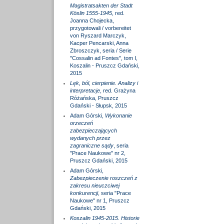
Magistratsakten der Stadt
Köslin 1555-1945
, red.
Joanna Chojecka,
przygotowali / vorbereitet
von Ryszard Marczyk,
Kacper Pencarski, Anna
Zbroszczyk, seria / Serie
"Cossalin ad Fontes", tom I,
Koszalin - Pruszcz Gdański,
2015
Lęk, ból, cierpienie. Analizy i
interpretacje
, red. Grażyna
Różańska, Pruszcz
Gdański - Słupsk, 2015
Adam Górski,
Wykonanie
orzeczeń
zabezpieczających
wydanych przez
zagraniczne sądy
, seria
"Prace Naukowe" nr 2,
Pruszcz Gdański, 2015
Adam Górski,
Zabezpieczenie roszczeń z
zakresu nieuczciwej
konkurencji
, seria "Prace
Naukowe" nr 1, Pruszcz
Gdański, 2015
Koszalin 1945-2015. Historie