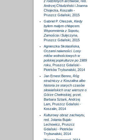
z rodzinnych archiwów
, red.
Andrzej Chludziński i Joanna
Chojecka, Koszalin -
Pruszcz Gdański, 2015
Gabriel P. Oleszek,
Kiedy
byłem małym chłopcem.
Wspomnienia z Sopotu,
Zamościa i Sulęczyna
,
Pruszcz Gdański, 2015
Agnieszka Skolasińska,
Oczami naiwności. Losy
mitów wolnościowych w
polskiej popkulturze po 1989
roku
, Pruszcz Gdański -
Piotrków Trybunalski, 2014
Jan Ernest Benno,
Róg
strażniczy z Koszalina albo
historia ze starych czasów
słowiańskich oraz wiersze o
Górze Chełmskiej
, przeł.
Barbara Sztark, Andrzej
Lam, Pruszcz Gdański -
Koszalin, 2014
Kulturowy obraz zachwytu
,
red. Jolanta Bujak-
Lechowicz, Pruszcz
Gdański - Piotrków
Trybunalski, 2014