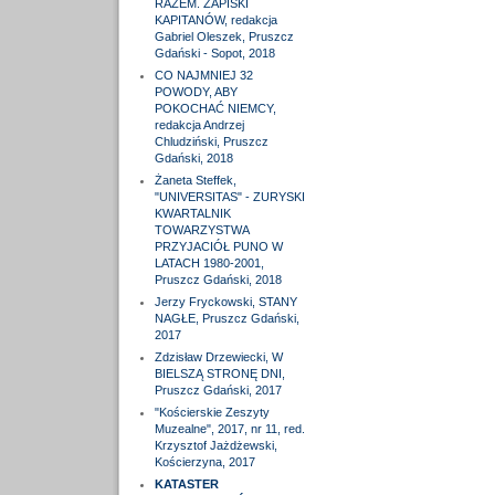
RAZEM. ZAPISKI
KAPITANÓW, redakcja
Gabriel Oleszek, Pruszcz
Gdański - Sopot, 2018
CO NAJMNIEJ 32
POWODY, ABY
POKOCHAĆ NIEMCY,
redakcja Andrzej
Chludziński, Pruszcz
Gdański, 2018
Żaneta Steffek,
"UNIVERSITAS" - ZURYSKI
KWARTALNIK
TOWARZYSTWA
PRZYJACIÓŁ PUNO W
LATACH 1980-2001,
Pruszcz Gdański, 2018
Jerzy Fryckowski, STANY
NAGŁE, Pruszcz Gdański,
2017
Zdzisław Drzewiecki, W
BIELSZĄ STRONĘ DNI,
Pruszcz Gdański, 2017
"Kościerskie Zeszyty
Muzealne", 2017, nr 11, red.
Krzysztof Jażdżewski,
Kościerzyna, 2017
KATASTER