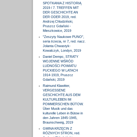
SPOTKANIA Z HISTORIĄ
2019 / 7. TREFFEN MIT
DER GESCHICHTE AN
DER ODER 2019, red.
Andrzej Chludziński,
Pruszcz Gdański -
Mieszkowice, 2019
"Zeszyty Naukowe PUNO",
seria trzecia, nr 7, red. nacz.
Jolanta Chwastyk-
Kowalczyk, Londyn, 2019
Daniel Dempc, STRATY
WOJENNE WŚRÓD
LUDNOŚCI POWIATU
PUCKIEGO W LATACH
1914-1919, Pruszcz
Gdański, 2019
Raimund Klawitter,
VERGESSENE
GESCHICHTE AUS DEM
KULTURLEBEN IM
POMMERSCHEN BÜTOW.
Über Musik und das
kulturelle Leben in Bütow in
den Jahren 1845-1945,
Braunschweig, 2019
GMINA KRZĘCIN Z
RÓŻNYCH STRON, red.