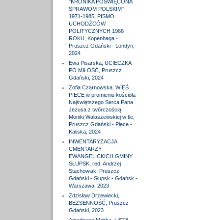
"KRONIKA POŚWIĘCONA
SPRAWOM POLSKIM"
1971-1985. PISMO
UCHODŹCÓW
POLITYCZNYCH 1968
ROKU, Kopenhaga -
Pruszcz Gdański - Londyn,
2024
Ewa Pisarska, UCIECZKA
PO MIŁOŚĆ, Pruszcz
Gdański, 2024
Zofia Czarnowska, WIEŚ
PIECE w promieniu kościoła
Najświętszego Serca Pana
Jezusa z twórczością
Moniki Wałaszewskiej w tle,
Pruszcz Gdański - Piece -
Kaliska, 2024
INWENTARYZACJA
CMENTARZY
EWANGELICKICH GMINY
SŁUPSK, red. Andrzej
Stachowiak, Pruszcz
Gdański - Słupsk - Gdańsk -
Warszawa, 2023
Zdzisław Drzewiecki,
BEZSENNOŚĆ, Pruszcz
Gdański, 2023