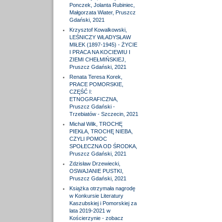
Ponczek, Jolanta Rubiniec,
Małgorzata Wiater, Pruszcz
Gdański, 2021
Krzysztof Kowalkowski,
LEŚNICZY WŁADYSŁAW
MIŁEK (1897-1945) - ŻYCIE
I PRACA NA KOCIEWIU I
ZIEMI CHEŁMIŃSKIEJ,
Pruszcz Gdański, 2021
Renata Teresa Korek,
PRACE POMORSKIE,
CZĘŚĆ I:
ETNOGRAFICZNA,
Pruszcz Gdański -
Trzebiatów - Szczecin, 2021
Michał Wilk, TROCHĘ
PIEKŁA, TROCHĘ NIEBA,
CZYLI POMOC
SPOŁECZNA OD ŚRODKA,
Pruszcz Gdański, 2021
Zdzisław Drzewiecki,
OSWAJANIE PUSTKI,
Pruszcz Gdański, 2021
Książka otrzymała nagrodę
w Konkursie Literatury
Kaszubskiej i Pomorskiej za
lata 2019-2021 w
Kościerzynie - zobacz