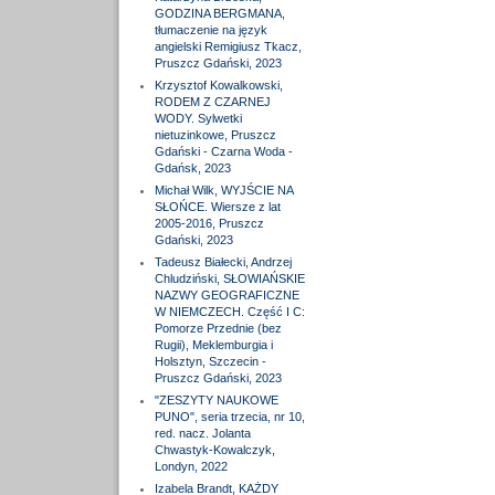
GODZINA BERGMANA,
tłumaczenie na język
angielski Remigiusz Tkacz,
Pruszcz Gdański, 2023
Krzysztof Kowalkowski,
RODEM Z CZARNEJ
WODY. Sylwetki
nietuzinkowe, Pruszcz
Gdański - Czarna Woda -
Gdańsk, 2023
Michał Wilk, WYJŚCIE NA
SŁOŃCE. Wiersze z lat
2005-2016, Pruszcz
Gdański, 2023
Tadeusz Białecki, Andrzej
Chludziński, SŁOWIAŃSKIE
NAZWY GEOGRAFICZNE
W NIEMCZECH. Część I C:
Pomorze Przednie (bez
Rugii), Meklemburgia i
Holsztyn, Szczecin -
Pruszcz Gdański, 2023
"ZESZYTY NAUKOWE
PUNO", seria trzecia, nr 10,
red. nacz. Jolanta
Chwastyk-Kowalczyk,
Londyn, 2022
Izabela Brandt, KAŻDY