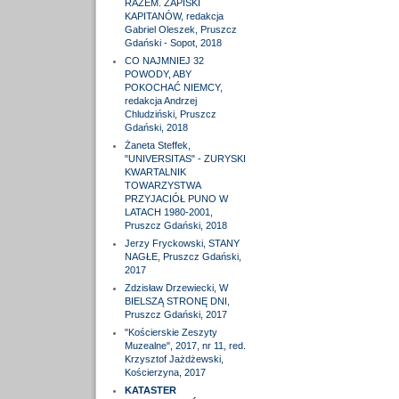
RAZEM. ZAPISKI
KAPITANÓW, redakcja
Gabriel Oleszek, Pruszcz
Gdański - Sopot, 2018
CO NAJMNIEJ 32
POWODY, ABY
POKOCHAĆ NIEMCY,
redakcja Andrzej
Chludziński, Pruszcz
Gdański, 2018
Żaneta Steffek,
"UNIVERSITAS" - ZURYSKI
KWARTALNIK
TOWARZYSTWA
PRZYJACIÓŁ PUNO W
LATACH 1980-2001,
Pruszcz Gdański, 2018
Jerzy Fryckowski, STANY
NAGŁE, Pruszcz Gdański,
2017
Zdzisław Drzewiecki, W
BIELSZĄ STRONĘ DNI,
Pruszcz Gdański, 2017
"Kościerskie Zeszyty
Muzealne", 2017, nr 11, red.
Krzysztof Jażdżewski,
Kościerzyna, 2017
KATASTER