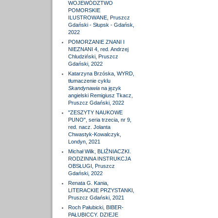
WOJEWÓDZTWO
POMORSKIE
ILUSTROWANE, Pruszcz
Gdański - Słupsk - Gdańsk,
2022
POMORZANIE ZNANI I
NIEZNANI 4, red. Andrzej
Chludziński, Pruszcz
Gdański, 2022
Katarzyna Brzóska, WYRD,
tłumaczenie cyklu
Skandynawia
na język
angielski Remigiusz Tkacz,
Pruszcz Gdański, 2022
"ZESZYTY NAUKOWE
PUNO", seria trzecia, nr 9,
red. nacz. Jolanta
Chwastyk-Kowalczyk,
Londyn, 2021
Michał Wilk, BLIŹNIACZKI.
RODZINNA INSTRUKCJA
OBSŁUGI, Pruszcz
Gdański, 2022
Renata G. Kania,
LITERACKIE PRZYSTANKI,
Pruszcz Gdański, 2021
Roch Pałubicki, BIBER-
PAŁUBICCY. DZIEJE