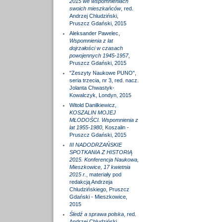
2015 we wspomnieniach
swoich mieszkańców
, red.
Andrzej Chludziński,
Pruszcz Gdański, 2015
Aleksander Pawelec,
Wspomnienia z lat
dojrzałości w czasach
powojennych 1945-1957
,
Pruszcz Gdański, 2015
"Zeszyty Naukowe PUNO",
seria trzecia, nr 3, red. nacz.
Jolanta Chwastyk-
Kowalczyk, Londyn, 2015
Witold Danilkiewicz,
KOSZALIN MOJEJ
MŁODOŚCI. Wspomnienia z
lat 1955-1980
, Koszalin -
Pruszcz Gdański, 2015
III NADODRZAŃSKIE
SPOTKANIA Z HISTORIĄ
2015. Konferencja Naukowa,
Mieszkowice, 17 kwietnia
2015 r.
, materiały pod
redakcją Andrzeja
Chludzińskiego, Pruszcz
Gdański - Mieszkowice,
2015
Śledź a sprawa polska
, red.
Andrzej Chludziński,