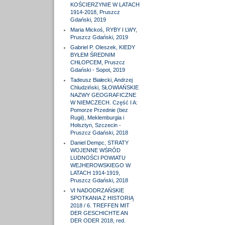
KOŚCIERZYNIE W LATACH
1914-2018, Pruszcz
Gdański, 2019
Maria Mickoś, RYBY I LWY,
Pruszcz Gdański, 2019
Gabriel P. Oleszek, KIEDY
BYŁEM ŚREDNIM
CHŁOPCEM, Pruszcz
Gdański - Sopot, 2019
Tadeusz Białecki, Andrzej
Chludziński, SŁOWIAŃSKIE
NAZWY GEOGRAFICZNE
W NIEMCZECH. Część I A:
Pomorze Przednie (bez
Rugii), Meklemburgia i
Holsztyn, Szczecin -
Pruszcz Gdański, 2018
Daniel Dempc, STRATY
WOJENNE WŚRÓD
LUDNOŚCI POWIATU
WEJHEROWSKIEGO W
LATACH 1914-1919,
Pruszcz Gdański, 2018
VI NADODRZAŃSKIE
SPOTKANIA Z HISTORIĄ
2018 / 6. TREFFEN MIT
DER GESCHICHTE AN
DER ODER 2018, red.