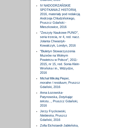
IV NADODRZAŃSKIE
SPOTKANIA Z HISTORIĄ
2016, materiały pod redakcją
Andrzeja Chludzińskiego,
Pruszcz Gdański -
Mieszkowice, 2016
"Zeszyty Naukowe PUNO",
seria trzecia, nr 4, red. nacz.
Jolanta Chwastyk-
Kowalczyk, Londyn, 2016
"Biuletyn Stowarzyszenia
Muzeów na Wolnym
Powietrzu w Polsce", 2011-
2015, nr 15, red. Sonia Klein-
Wrońska i in., Wdzydze,
2016
Michał Mikołaj Pieper,
moralne / residuum
, Pruszcz
Gdański, 2016
Anna Łozowska-
Patynowska,
Dotykając
tekstu...
, Pruszcz Gdański,
2016
Jerzy Fryckowski,
Niebieska
, Pruszcz
Gdański, 2016
Zofia Eichstaedt-Jabłońska,