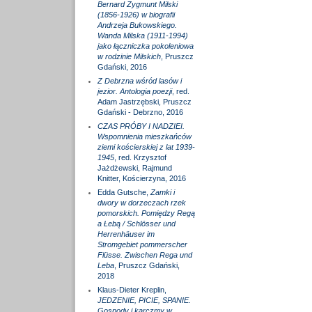
Bernard Zygmunt Milski
(1856-1926) w biografii
Andrzeja Bukowskiego.
Wanda Milska (1911-1994)
jako łączniczka pokoleniowa
w rodzinie Milskich
, Pruszcz
Gdański, 2016
Z Debrzna wśród lasów i
jezior. Antologia poezji
, red.
Adam Jastrzębski, Pruszcz
Gdański - Debrzno, 2016
CZAS PRÓBY I NADZIEI.
Wspomnienia mieszkańców
ziemi kościerskiej z lat 1939-
1945
, red. Krzysztof
Jażdżewski, Rajmund
Knitter, Kościerzyna, 2016
Edda Gutsche,
Zamki i
dwory w dorzeczach rzek
pomorskich. Pomiędzy Regą
a Łebą / Schlösser und
Herrenhäuser im
Stromgebiet pommerscher
Flüsse. Zwischen Rega und
Leba
, Pruszcz Gdański,
2018
Klaus-Dieter Kreplin,
JEDZENIE, PICIE, SPANIE.
Gospody i karczmy w