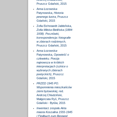
Pruszcz Gdański, 2015
Anna Łozowska-
Patynowska,
Historia
pewnego lustra
, Pruszcz
Gdański, 2015
Zofia Eichstaedt-Jabłońska,
Zofia Milska-Bielińska (1884-
1938). Pocztówki,
korespondencja i fotografie
w zbiorach rodzinnych
,
Pruszcz Gdański, 2015
Anna Łozowska-
Patynowska,
Opowieść o
człowieku. Poezja
najnowsza w krótkich
interpretacjach (szkice o
wybranych zbiorach
poetyckich)
, Pruszcz
Gdański, 2015
PRZED 1945 PO.
Wspomnienia mieszkańców
ziemi bytowskiej
, red.
Andrzej Chludziński,
Małgorzata Ryś, Pruszcz
Gdański - Bytów, 2015
Inwentarz zespołu Akta
miasta Koszalina 1555-1945
/
Findbuch zum Bestand