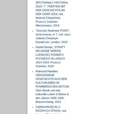
SPOTKANIA Z HISTORIĄ
2019 / 7. TREFFEN MIT
DER GESCHICHTE AN
DER ODER 2019, red.
Andrzej Chludziński,
Pruszcz Gdański -
Mieszkowice, 2019
"Zeszyty Naukowe PUNO",
seria trzecia, nr 7, red. nacz.
Jolanta Chwastyk-
Kowalczyk, Londyn, 2019
Daniel Dempc, STRATY
WOJENNE WŚRÓD
LUDNOŚCI POWIATU
PUCKIEGO W LATACH
1914-1919, Pruszcz
Gdański, 2019
Raimund Klawitter,
VERGESSENE
GESCHICHTE AUS DEM
KULTURLEBEN IM
POMMERSCHEN BÜTOW.
Über Musik und das
kulturelle Leben in Bütow in
den Jahren 1845-1945,
Braunschweig, 2019
GMINA KRZĘCIN Z
RÓŻNYCH STRON, red.