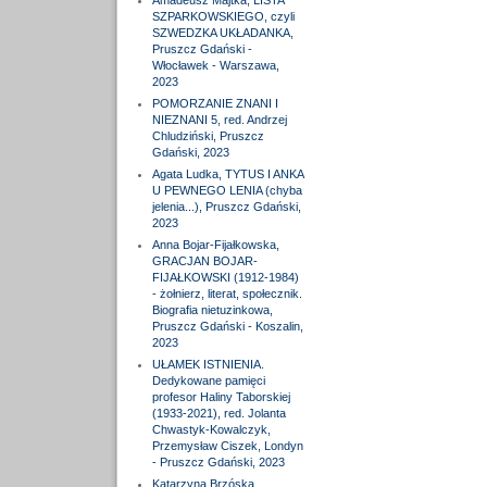
Amadeusz Majtka, LISTA
SZPARKOWSKIEGO, czyli
SZWEDZKA UKŁADANKA,
Pruszcz Gdański -
Włocławek - Warszawa,
2023
POMORZANIE ZNANI I
NIEZNANI 5, red. Andrzej
Chludziński, Pruszcz
Gdański, 2023
Agata Ludka, TYTUS I ANKA
U PEWNEGO LENIA (chyba
jelenia...), Pruszcz Gdański,
2023
Anna Bojar-Fijałkowska,
GRACJAN BOJAR-
FIJAŁKOWSKI (1912-1984)
- żołnierz, literat, społecznik.
Biografia nietuzinkowa,
Pruszcz Gdański - Koszalin,
2023
UŁAMEK ISTNIENIA.
Dedykowane pamięci
profesor Haliny Taborskiej
(1933-2021), red. Jolanta
Chwastyk-Kowalczyk,
Przemysław Ciszek, Londyn
- Pruszcz Gdański, 2023
Katarzyna Brzóska,