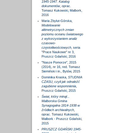
1945-1947. Katalog
dokumentów
, oprac.
Tomasz Kukowski, Malbork,
2016
Maria Zbylut-Górska,
Modelowanie
altimetrycznych zmian
poziomu oceanu światowego
z wykorzystaniem analiz
czasowo-
częstotliwościowych
, seria
"Prace Naukowe" nr 3,
Pruszcz Gdański, 2016
"Nasze Pomorze", 2015
(2014), nr 16, red. Tomasz
Siemiński i in., Bytów, 2015
Dominika Kraska,
STUDNIA
CZASU, czyli jak odnaleźć
zagubione wspomnienia
,
Pruszcz Gdański, 2015
Świat, który minął...
Malborska Gmina
Synagogalna 1814-1938 w
źródłach archiwalnych
,
oprac. Tomasz Kukowski,
Malbork - Pruszcz Gdański,
2015
PRUSZCZ GDAŃSKI 1945-