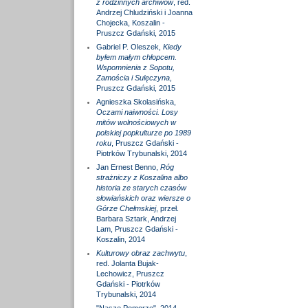
z rodzinnych archiwów
, red.
Andrzej Chludziński i Joanna
Chojecka, Koszalin -
Pruszcz Gdański, 2015
Gabriel P. Oleszek,
Kiedy
byłem małym chłopcem.
Wspomnienia z Sopotu,
Zamościa i Sulęczyna
,
Pruszcz Gdański, 2015
Agnieszka Skolasińska,
Oczami naiwności. Losy
mitów wolnościowych w
polskiej popkulturze po 1989
roku
, Pruszcz Gdański -
Piotrków Trybunalski, 2014
Jan Ernest Benno,
Róg
strażniczy z Koszalina albo
historia ze starych czasów
słowiańskich oraz wiersze o
Górze Chełmskiej
, przeł.
Barbara Sztark, Andrzej
Lam, Pruszcz Gdański -
Koszalin, 2014
Kulturowy obraz zachwytu
,
red. Jolanta Bujak-
Lechowicz, Pruszcz
Gdański - Piotrków
Trybunalski, 2014