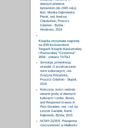
dawnym powiecie
bytowskim (do 1945 roku)
,
tłum. Monika Dąbrowska-
Piesik, red. Andrzej
Chludziński, Pruszcz
Gdański - Bytów -
Herdecke, 2016
Książka otrzymała nagrodę
na XVII Kościerskich
Targach Książki Kaszubskiej
i Pomorskiej "Costerina"
2016 - zobacz
TUTAJ
Sensacja, prowokacja,
skandal. O przekraczaniu
norm kulturowych
, red.
Grażyna Różańska,
Pruszcz Gdański - Słupsk,
2016
Kończyny, kości i wtórnie
otwarte groby w dawnych
kulturach / Limbs, Bones,
and Reopened Graves in
Past Societies
, red. / ed. by
Leszek Gardeła, Kamil
Kajkowski, Bytów, 2015
NOWY DZIEŃ. Powojenna
rzeczywistość w Malborku