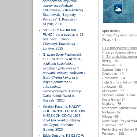
opracowanie językowe i
nazewnicze Andrzej
Chludziński, wstęp Andrzej
Stachowiak, "Legendy
Pomorza" 1, Koszalin -
Słupsk, 2026
"ZESZYTY NAUKOWE
Spis treści:
PUNO", seria trzecia, nr 13,
Gmina Przywidz - histori
red. nacz. Jolanta
Wstęp - 9
Chwastyk-Kowalczyk,
I. Tło historyczne i śr
Londyn, 2025
II. Zarys dziejów stolic
Gracjan Bojar-Fijałkowski,
III. Zarys dziejów sołec
LEGENDY KOSZALIŃSKIE
Bliziny - 36
o julkach jamieńskich,
Borowina - 39
wróżkach polanowskich,
Czarna Huta - 45
porwaniu księcia, zbójcach z
Częstocin - 49
Góry Chełmskiej oraz o
Gromadzin - 54
innych bohaterach i
Huta Górna i Dolna - 58
zdarzeniach
Jodłowno - 61
Kierzkowo - 67
niezwyczajnych
, ilustracje
Klonowo Górne i Dolne 
Daria Izabela Wasiuk,
Kozia Góra - 74
Koszalin, 2026
Majdany - 75
Kordian Kuczma, NAZWY
Marszewo, Marszewska 
ULIC I INNYCH OBIEKTÓW
Michalin - 82
MIEJSKICH GDYNI 1926-
Miłowo - 83
2024 (na okładce: Nazwy
Nowa Wieś Przywidzka 
ulic Gdyni), Koszalin -
Olszanka - 92
Gdynia, 2026
Piekło Górne i Dolne - 
Pomlewo - 100
Edda Gutsche, KSIĘŻYC W