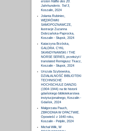
ersten Hälfte des 20.
Jahrhunderts. Teil 3
,
Koszalin, 2024
Jolanta Rubiniec,
WĘDRÓWKI
SAMOPOZNAWCZE,
ilustracje Zuzanna
Dobrzańska-Paprocka,
Koszalin - Słupsk, 2024
Katarzyna Brzóska,
GALDRA. CYKL
SKANDYNAWSKI / THE
NORSE SERIES, przełożył /
translated Remigiusz Tkacz,
Koszalin - Słupsk, 2024
Urszula Szybowska,
DZIAŁALNOŚĆ BIBLIOTEKI
TECHNISCHE
HOCHSCHULE DANZIG
(1904-1944) na tle historii
gdańskiego bibliotekarstwa
instytucjonalnego, Koszalin -
Gdańsk, 2024
Małgorzata Pauch,
ZBRODNIA W OPACTWIE.
Opowieść z 1640 roku,
Koszalin - Pelplin, 2024
Michał Wilk, W