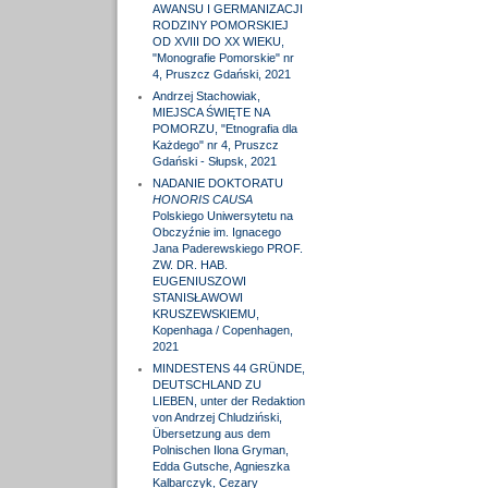
AWANSU I GERMANIZACJI
RODZINY POMORSKIEJ
OD XVIII DO XX WIEKU,
"Monografie Pomorskie" nr
4, Pruszcz Gdański, 2021
Andrzej Stachowiak,
MIEJSCA ŚWIĘTE NA
POMORZU, "Etnografia dla
Każdego" nr 4, Pruszcz
Gdański - Słupsk, 2021
NADANIE DOKTORATU
HONORIS CAUSA
Polskiego Uniwersytetu na
Obczyźnie im. Ignacego
Jana Paderewskiego PROF.
ZW. DR. HAB.
EUGENIUSZOWI
STANISŁAWOWI
KRUSZEWSKIEMU,
Kopenhaga / Copenhagen,
2021
MINDESTENS 44 GRÜNDE,
DEUTSCHLAND ZU
LIEBEN, unter der Redaktion
von Andrzej Chludziński,
Übersetzung aus dem
Polnischen Ilona Gryman,
Edda Gutsche, Agnieszka
Kalbarczyk, Cezary