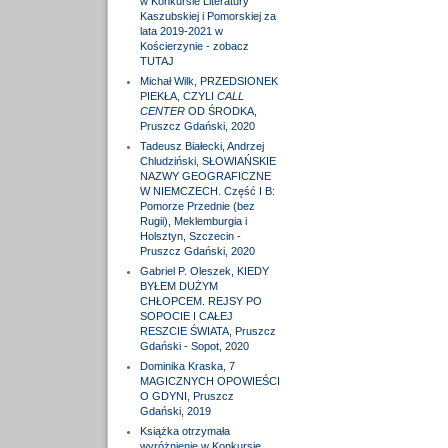
w Konkursie Literatury
Kaszubskiej i Pomorskiej za
lata 2019-2021 w
Kościerzynie - zobacz
TUTAJ
Michał Wilk, PRZEDSIONEK
PIEKŁA, CZYLI
CALL
CENTER
OD ŚRODKA,
Pruszcz Gdański, 2020
Tadeusz Białecki, Andrzej
Chludziński, SŁOWIAŃSKIE
NAZWY GEOGRAFICZNE
W NIEMCZECH. Część I B:
Pomorze Przednie (bez
Rugii), Meklemburgia i
Holsztyn, Szczecin -
Pruszcz Gdański, 2020
Gabriel P. Oleszek, KIEDY
BYŁEM DUŻYM
CHŁOPCEM. REJSY PO
SOPOCIE I CAŁEJ
RESZCIE ŚWIATA, Pruszcz
Gdański - Sopot, 2020
Dominika Kraska, 7
MAGICZNYCH OPOWIEŚCI
O GDYNI, Pruszcz
Gdański, 2019
Książka otrzymała
wyróżnienie w Konkursie