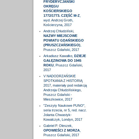
FRYDERYCJAŃSKI
OKRĘGU
KOŚCIERSKIEGO
1772/1773. CZĘŚĆ M-Z
,
wyd. Andrzej Groth,
Kościerzyna, 2017
Andrzej Chludziński,
NAZWY MIEJSCOWE
POWIATU GDAŃSKIEGO
(PRUSZCZAŃSKIEGO)
,
Pruszcz Gdański, 2017
Arkadiusz Kawałko,
DZIEJE
GAŁĘZINOWA DO 1945
ROKU
, Pruszcz Gdański,
2017
V NADODRZAŃSKIE
SPOTKANIA Z HISTORIĄ
2017, materiały pod redakcją
Andrzeja Chludzińskiego,
Pruszcz Gdański -
Mieszkowice, 2017
"Zeszyty Naukowe PUNO",
seria trzecia, nr 5, red. nacz.
Jolanta Chwastyk-
Kowalczyk, Londyn, 2017
Gabriel P. Oleszek,
OPOWIEŚCI Z MORZA
,
Pruszcz Gdański, 2017