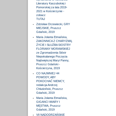
Literatury Kaszubskiej i
Pomorskiej za lata 2019-
2021 w Kościerzynie -
zobacz
TUTAJ
Zdzisław Drzewiecki, GRY
MIEJSKIE, Pruszcz
Gdański, 2019
Maria Jolanta Etmańska,
ZAKONNICA Z CHARYZMĄ.
ŻYCIE I SŁUŻBA SIOSTRY
FLORIANY MORAWSKIEJ
ze Zgromadzenia Sióstr
Niepokalanego Poczęcia
Najświętszej Maryi Panny,
Pruszcz Gdański -
Kościerzyna, 2019
CO NAJMNIEJ 44
POWODY, ABY
POKOCHAĆ NIEMCY,
redakcja Andrzej
Chludziński, Pruszcz
Gdański, 2019
Maria Jolanta Etmańska,
GIGANCI WIARY I
MĘSTWA, Pruszcz
Gdański, 2019
VII NADODRZAŃSKIE