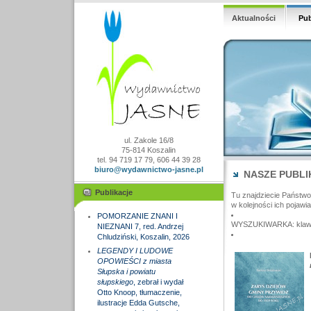
Aktualności
Pub
ul. Zakole 16/8
75-814 Koszalin
tel. 94 719 17 79, 606 44 39 28
biuro@wydawnictwo-jasne.pl
NASZE PUBLI
Publikacje
Tu znajdziecie Państw
w kolejności ich pojawia
POMORZANIE ZNANI I
WYSZUKIWARKA: klawisz
NIEZNANI 7, red. Andrzej
Chludziński, Koszalin, 2026
LEGENDY I LUDOWE
OPOWIEŚCI z miasta
Słupska i powiatu
słupskiego
, zebrał i wydał
Otto Knoop, tłumaczenie,
ilustracje Edda Gutsche,