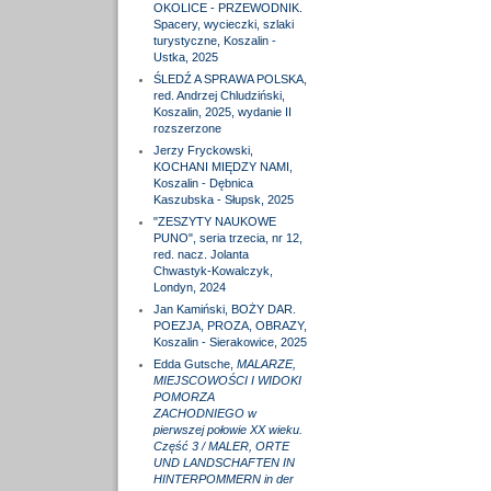
OKOLICE - PRZEWODNIK.
Spacery, wycieczki, szlaki
turystyczne, Koszalin -
Ustka, 2025
ŚLEDŹ A SPRAWA POLSKA,
red. Andrzej Chludziński,
Koszalin, 2025, wydanie II
rozszerzone
Jerzy Fryckowski,
KOCHANI MIĘDZY NAMI,
Koszalin - Dębnica
Kaszubska - Słupsk, 2025
"ZESZYTY NAUKOWE
PUNO", seria trzecia, nr 12,
red. nacz. Jolanta
Chwastyk-Kowalczyk,
Londyn, 2024
Jan Kamiński, BOŻY DAR.
POEZJA, PROZA, OBRAZY,
Koszalin - Sierakowice, 2025
Edda Gutsche,
MALARZE,
MIEJSCOWOŚCI I WIDOKI
POMORZA
ZACHODNIEGO w
pierwszej połowie XX wieku.
Część 3 / MALER, ORTE
UND LANDSCHAFTEN IN
HINTERPOMMERN in der