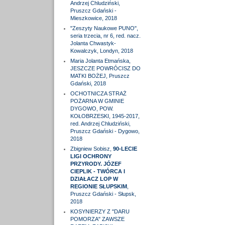
Andrzej Chludziński,
Pruszcz Gdański -
Mieszkowice, 2018
"Zeszyty Naukowe PUNO",
seria trzecia, nr 6, red. nacz.
Jolanta Chwastyk-
Kowalczyk, Londyn, 2018
Maria Jolanta Etmańska,
JESZCZE POWRÓCISZ DO
MATKI BOŻEJ, Pruszcz
Gdański, 2018
OCHOTNICZA STRAŻ
POŻARNA W GMINIE
DYGOWO, POW.
KOŁOBRZESKI, 1945-2017,
red. Andrzej Chludziński,
Pruszcz Gdański - Dygowo,
2018
Zbigniew Sobisz,
90-LECIE
LIGI OCHRONY
PRZYRODY. JÓZEF
CIEPLIK - TWÓRCA I
DZIAŁACZ LOP W
REGIONIE SŁUPSKIM
,
Pruszcz Gdański - Słupsk,
2018
KOSYNIERZY Z "DARU
POMORZA" ZAWSZE