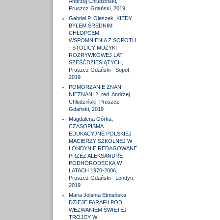
Andrzej Chludziński,
Pruszcz Gdański, 2019
Gabriel P. Oleszek, KIEDY
BYŁEM ŚREDNIM
CHŁOPCEM.
WSPOMNIENIA Z SOPOTU
- STOLICY MUZYKI
ROZRYWKOWEJ LAT
SZEŚĆDZIESIĄTYCH,
Pruszcz Gdański - Sopot,
2019
POMORZANIE ZNANI I
NIEZNANI 2, red. Andrzej
Chludziński, Pruszcz
Gdański, 2019
Magdalena Górka,
CZASOPISMA
EDUKACYJNE POLSKIEJ
MACIERZY SZKOLNEJ W
LONDYNIE REDAGOWANE
PRZEZ ALEKSANDRĘ
PODHORODECKĄ W
LATACH 1970-2006,
Pruszcz Gdański - Londyn,
2019
Maria Jolanta Etmańska,
DZIEJE PARAFII POD
WEZWANIEM ŚWIĘTEJ
TRÓJCY W