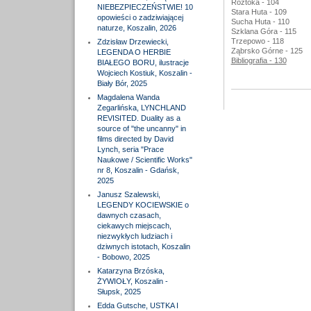
Roztoka - 104
NIEBEZPIECZEŃSTWIE! 10
Stara Huta - 109
opowieści o zadziwiającej
Sucha Huta - 110
naturze, Koszalin, 2026
Szklana Góra - 115
Trzepowo - 118
Zdzisław Drzewiecki,
Ząbrsko Górne - 125
LEGENDA O HERBIE
Bibliografia - 130
BIAŁEGO BORU, ilustracje
Wojciech Kostiuk, Koszalin -
Biały Bór, 2025
Magdalena Wanda
Zegarlińska, LYNCHLAND
REVISITED. Duality as a
source of "the uncanny" in
films directed by David
Lynch, seria "Prace
Naukowe / Scientific Works"
nr 8, Koszalin - Gdańsk,
2025
Janusz Szalewski,
LEGENDY KOCIEWSKIE o
dawnych czasach,
ciekawych miejscach,
niezwykłych ludziach i
dziwnych istotach, Koszalin
- Bobowo, 2025
Katarzyna Brzóska,
ŻYWIOŁY, Koszalin -
Słupsk, 2025
Edda Gutsche, USTKA I