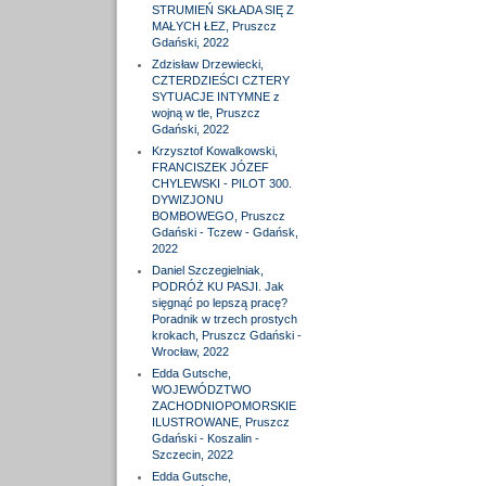
STRUMIEŃ SKŁADA SIĘ Z
MAŁYCH ŁEZ, Pruszcz
Gdański, 2022
Zdzisław Drzewiecki,
CZTERDZIEŚCI CZTERY
SYTUACJE INTYMNE z
wojną w tle, Pruszcz
Gdański, 2022
Krzysztof Kowalkowski,
FRANCISZEK JÓZEF
CHYLEWSKI - PILOT 300.
DYWIZJONU
BOMBOWEGO, Pruszcz
Gdański - Tczew - Gdańsk,
2022
Daniel Szczegielniak,
PODRÓŻ KU PASJI. Jak
sięgnąć po lepszą pracę?
Poradnik w trzech prostych
krokach, Pruszcz Gdański -
Wrocław, 2022
Edda Gutsche,
WOJEWÓDZTWO
ZACHODNIOPOMORSKIE
ILUSTROWANE, Pruszcz
Gdański - Koszalin -
Szczecin, 2022
Edda Gutsche,