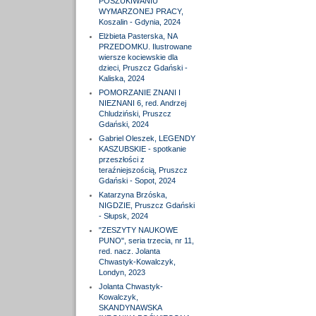
POSZUKIWANIU
WYMARZONEJ PRACY,
Koszalin - Gdynia, 2024
Elżbieta Pasterska, NA
PRZEDOMKU. Ilustrowane
wiersze kociewskie dla
dzieci, Pruszcz Gdański -
Kaliska, 2024
POMORZANIE ZNANI I
NIEZNANI 6, red. Andrzej
Chludziński, Pruszcz
Gdański, 2024
Gabriel Oleszek, LEGENDY
KASZUBSKIE - spotkanie
przeszłości z
teraźniejszością, Pruszcz
Gdański - Sopot, 2024
Katarzyna Brzóska,
NIGDZIE, Pruszcz Gdański
- Słupsk, 2024
"ZESZYTY NAUKOWE
PUNO", seria trzecia, nr 11,
red. nacz. Jolanta
Chwastyk-Kowalczyk,
Londyn, 2023
Jolanta Chwastyk-
Kowalczyk,
SKANDYNAWSKA