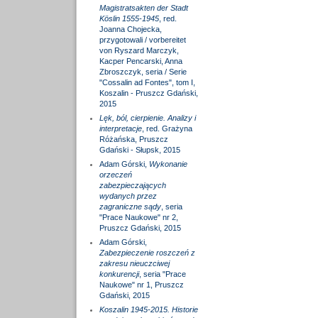
Magistratsakten der Stadt
Köslin 1555-1945
, red.
Joanna Chojecka,
przygotowali / vorbereitet
von Ryszard Marczyk,
Kacper Pencarski, Anna
Zbroszczyk, seria / Serie
"Cossalin ad Fontes", tom I,
Koszalin - Pruszcz Gdański,
2015
Lęk, ból, cierpienie. Analizy i
interpretacje
, red. Grażyna
Różańska, Pruszcz
Gdański - Słupsk, 2015
Adam Górski,
Wykonanie
orzeczeń
zabezpieczających
wydanych przez
zagraniczne sądy
, seria
"Prace Naukowe" nr 2,
Pruszcz Gdański, 2015
Adam Górski,
Zabezpieczenie roszczeń z
zakresu nieuczciwej
konkurencji
, seria "Prace
Naukowe" nr 1, Pruszcz
Gdański, 2015
Koszalin 1945-2015. Historie