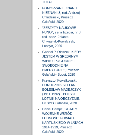
TUTAJ
POMORZANIE ZNANI I
NIEZNANI 3, red. Andrzej
Chludziński, Pruszcz
Gdański, 2020
"ZESZYTY NAUKOWE
PUNO", seria trzecia, nr 8,
red. nacz. Jolanta
Chwastyk-Kowalczyk,
Londyn, 2020
Gabriel P. Oleszek, KIEDY
JESTEM W SREBRNYM
WIEKU. POGODNIE I
SWOBODNIE NA
EMERYTURZE, Pruszcz
Gdański - Sopot, 2020
Krzysztof Kowalkowski,
PORUCZNIK STEFAN
BOLESŁAW MADEJCZYK
(1911-1992) - POLSKI
LOTNIK NA OBCZYŹNIE,
Pruszcz Gdański, 2020
Daniel Dempc, STRATY
WOJENNE WŚRÓD
LUDNOŚCI POWIATU
KARTUSKIEGO W LATACH
1914-1919, Pruszcz
Gdański, 2020