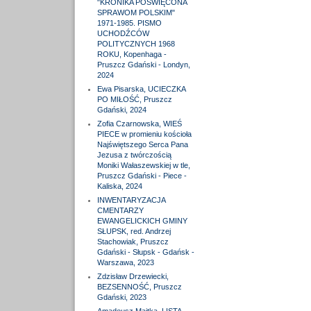
"KRONIKA POŚWIĘCONA
SPRAWOM POLSKIM"
1971-1985. PISMO
UCHODŹCÓW
POLITYCZNYCH 1968
ROKU, Kopenhaga -
Pruszcz Gdański - Londyn,
2024
Ewa Pisarska, UCIECZKA
PO MIŁOŚĆ, Pruszcz
Gdański, 2024
Zofia Czarnowska, WIEŚ
PIECE w promieniu kościoła
Najświętszego Serca Pana
Jezusa z twórczością
Moniki Wałaszewskiej w tle,
Pruszcz Gdański - Piece -
Kaliska, 2024
INWENTARYZACJA
CMENTARZY
EWANGELICKICH GMINY
SŁUPSK, red. Andrzej
Stachowiak, Pruszcz
Gdański - Słupsk - Gdańsk -
Warszawa, 2023
Zdzisław Drzewiecki,
BEZSENNOŚĆ, Pruszcz
Gdański, 2023