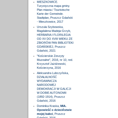
MIESZKOWICE.
Turystyczna mapa gminy.
Plan miasta / Touristische
Karte der Gemeinde.
Stadtplan, Pruszcz Gdański
- Mieszkowice, 2017
Urszula Szybowska,
Magdalena Madeja-Grzyb,
HERBARIA I FLORILEGIA
OD XV DO XVIII WIEKU ZE
ZBIORÓW PAN BIBLIOTEKI
GDAŃSKIEJ, Pruszcz
Gdański, 2021
"Kościerskie Zeszyty
Muzealne", 2016, nr 10, red.
Krzysztof Jażdżewski,
Kościerzyna, 2016
Aleksandra Lubczyńska,
DZIAŁALNOŚĆ
WYDAWNICZA
NARODOWEJ
DEMOKRACJI W GALICJI
W DOBIE AUTONOMII
(1892-1914), Pruszcz
Gdański, 2016
Dominika Kraska,
MIA.
Opowieść o dzieciństwie
mojej babci
, Pruszcz
Gdański, 2016