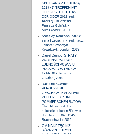
SPOTKANIA Z HISTORIĄ
2019 / 7. TREFFEN MIT
DER GESCHICHTE AN
DER ODER 2019, red.
Andrzej Chludziński,
Pruszcz Gdański -
Mieszkowice, 2019
"Zeszyty Naukowe PUNO",
seria trzecia, nr 7, red. nacz.
Jolanta Chwastyk-
Kowalczyk, Londyn, 2019
Daniel Dempc, STRATY
WOJENNE WŚRÓD
LUDNOŚCI POWIATU
PUCKIEGO W LATACH
1914-1919, Pruszcz
Gdański, 2019
Raimund Klawitter,
VERGESSENE
GESCHICHTE AUS DEM
KULTURLEBEN IM
POMMERSCHEN BÜTOW.
Über Musik und das
kulturelle Leben in Bütow in
den Jahren 1845-1945,
Braunschweig, 2019
GMINA KRZĘCIN Z
RÓŻNYCH STRON, red.