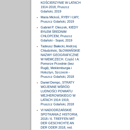
KOŚCIERZYNIE W LATACH
1914-2018, Pruszcz
Gdański, 2019
Maria Mickoś, RYBY I LWY,
Pruszcz Gdański, 2019
Gabriel P. Oleszek, KIEDY
BYŁEM ŚREDNIM
CHŁOPCEM, Pruszcz
Gdański - Sopot, 2019
Tadeusz Białecki, Andrzej
Chludziński, SŁOWIAŃSKIE
NAZWY GEOGRAFICZNE
W NIEMCZECH. Część I A:
Pomorze Przednie (bez
Rugii), Meklemburgia i
Holsztyn, Szczecin -
Pruszcz Gdański, 2018
Daniel Dempc, STRATY
WOJENNE WŚRÓD
LUDNOŚCI POWIATU
WEJHEROWSKIEGO W
LATACH 1914-1919,
Pruszcz Gdański, 2018
VI NADODRZAŃSKIE
SPOTKANIA Z HISTORIĄ
2018 / 6. TREFFEN MIT
DER GESCHICHTE AN
DER ODER 2018, red.