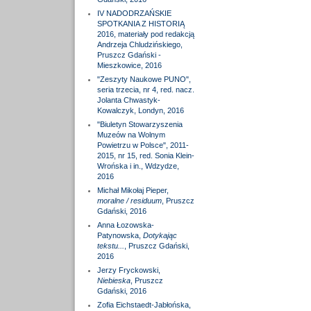
IV NADODRZAŃSKIE
SPOTKANIA Z HISTORIĄ
2016, materiały pod redakcją
Andrzeja Chludzińskiego,
Pruszcz Gdański -
Mieszkowice, 2016
"Zeszyty Naukowe PUNO",
seria trzecia, nr 4, red. nacz.
Jolanta Chwastyk-
Kowalczyk, Londyn, 2016
"Biuletyn Stowarzyszenia
Muzeów na Wolnym
Powietrzu w Polsce", 2011-
2015, nr 15, red. Sonia Klein-
Wrońska i in., Wdzydze,
2016
Michał Mikołaj Pieper,
moralne / residuum
, Pruszcz
Gdański, 2016
Anna Łozowska-
Patynowska,
Dotykając
tekstu...
, Pruszcz Gdański,
2016
Jerzy Fryckowski,
Niebieska
, Pruszcz
Gdański, 2016
Zofia Eichstaedt-Jabłońska,