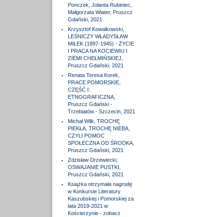
Ponczek, Jolanta Rubiniec,
Małgorzata Wiater, Pruszcz
Gdański, 2021
Krzysztof Kowalkowski,
LEŚNICZY WŁADYSŁAW
MIŁEK (1897-1945) - ŻYCIE
I PRACA NA KOCIEWIU I
ZIEMI CHEŁMIŃSKIEJ,
Pruszcz Gdański, 2021
Renata Teresa Korek,
PRACE POMORSKIE,
CZĘŚĆ I:
ETNOGRAFICZNA,
Pruszcz Gdański -
Trzebiatów - Szczecin, 2021
Michał Wilk, TROCHĘ
PIEKŁA, TROCHĘ NIEBA,
CZYLI POMOC
SPOŁECZNA OD ŚRODKA,
Pruszcz Gdański, 2021
Zdzisław Drzewiecki,
OSWAJANIE PUSTKI,
Pruszcz Gdański, 2021
Książka otrzymała nagrodę
w Konkursie Literatury
Kaszubskiej i Pomorskiej za
lata 2019-2021 w
Kościerzynie - zobacz