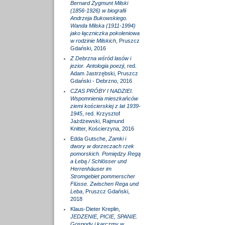
Bernard Zygmunt Milski
(1856-1926) w biografii
Andrzeja Bukowskiego.
Wanda Milska (1911-1994)
jako łączniczka pokoleniowa
w rodzinie Milskich
, Pruszcz
Gdański, 2016
Z Debrzna wśród lasów i
jezior. Antologia poezji
, red.
Adam Jastrzębski, Pruszcz
Gdański - Debrzno, 2016
CZAS PRÓBY I NADZIEI.
Wspomnienia mieszkańców
ziemi kościerskiej z lat 1939-
1945
, red. Krzysztof
Jażdżewski, Rajmund
Knitter, Kościerzyna, 2016
Edda Gutsche,
Zamki i
dwory w dorzeczach rzek
pomorskich. Pomiędzy Regą
a Łebą / Schlösser und
Herrenhäuser im
Stromgebiet pommerscher
Flüsse. Zwischen Rega und
Leba
, Pruszcz Gdański,
2018
Klaus-Dieter Kreplin,
JEDZENIE, PICIE, SPANIE.
Gospody i karczmy w