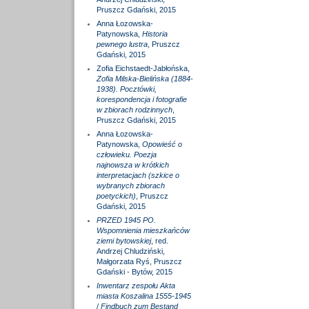
Pruszcz Gdański, 2015
Anna Łozowska-
Patynowska,
Historia
pewnego lustra
, Pruszcz
Gdański, 2015
Zofia Eichstaedt-Jabłońska,
Zofia Milska-Bielińska (1884-
1938). Pocztówki,
korespondencja i fotografie
w zbiorach rodzinnych
,
Pruszcz Gdański, 2015
Anna Łozowska-
Patynowska,
Opowieść o
człowieku. Poezja
najnowsza w krótkich
interpretacjach (szkice o
wybranych zbiorach
poetyckich)
, Pruszcz
Gdański, 2015
PRZED 1945 PO.
Wspomnienia mieszkańców
ziemi bytowskiej
, red.
Andrzej Chludziński,
Małgorzata Ryś, Pruszcz
Gdański - Bytów, 2015
Inwentarz zespołu Akta
miasta Koszalina 1555-1945
/
Findbuch zum Bestand