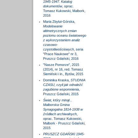
1945-1947. Katalog
dokumentów
, oprac.
Tomasz Kukowski, Malbork,
2016
Maria Zbylut-Górska,
Modelowanie
altimetrycznych zmian
poziomu oceanu światowego
z wykorzystaniem analiz
czasowo-
częstotliwościowych
, seria
"Prace Naukowe" nr 3,
Pruszcz Gdański, 2016
"Nasze Pomorze", 2015
(2014), nr 16, red. Tomasz
Siemiński i in., Bytów, 2015
Dominika Kraska,
STUDNIA
CZASU, czyli jak odnaleźć
zagubione wspomnienia
,
Pruszcz Gdański, 2015
Świat, który minął...
Malborska Gmina
Synagogalna 1814-1938 w
źródłach archiwalnych
,
oprac. Tomasz Kukowski,
Malbork - Pruszcz Gdański,
2015
PRUSZCZ GDAŃSKI 1945-