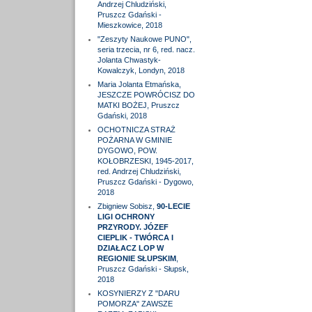
Andrzej Chludziński,
Pruszcz Gdański -
Mieszkowice, 2018
"Zeszyty Naukowe PUNO",
seria trzecia, nr 6, red. nacz.
Jolanta Chwastyk-
Kowalczyk, Londyn, 2018
Maria Jolanta Etmańska,
JESZCZE POWRÓCISZ DO
MATKI BOŻEJ, Pruszcz
Gdański, 2018
OCHOTNICZA STRAŻ
POŻARNA W GMINIE
DYGOWO, POW.
KOŁOBRZESKI, 1945-2017,
red. Andrzej Chludziński,
Pruszcz Gdański - Dygowo,
2018
Zbigniew Sobisz,
90-LECIE
LIGI OCHRONY
PRZYRODY. JÓZEF
CIEPLIK - TWÓRCA I
DZIAŁACZ LOP W
REGIONIE SŁUPSKIM
,
Pruszcz Gdański - Słupsk,
2018
KOSYNIERZY Z "DARU
POMORZA" ZAWSZE