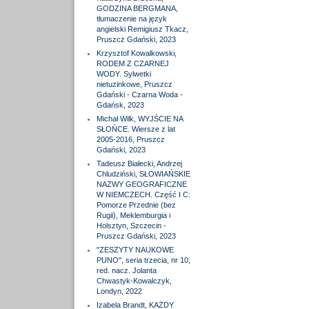
GODZINA BERGMANA,
tłumaczenie na język
angielski Remigiusz Tkacz,
Pruszcz Gdański, 2023
Krzysztof Kowalkowski,
RODEM Z CZARNEJ
WODY. Sylwetki
nietuzinkowe, Pruszcz
Gdański - Czarna Woda -
Gdańsk, 2023
Michał Wilk, WYJŚCIE NA
SŁOŃCE. Wiersze z lat
2005-2016, Pruszcz
Gdański, 2023
Tadeusz Białecki, Andrzej
Chludziński, SŁOWIAŃSKIE
NAZWY GEOGRAFICZNE
W NIEMCZECH. Część I C:
Pomorze Przednie (bez
Rugii), Meklemburgia i
Holsztyn, Szczecin -
Pruszcz Gdański, 2023
"ZESZYTY NAUKOWE
PUNO", seria trzecia, nr 10,
red. nacz. Jolanta
Chwastyk-Kowalczyk,
Londyn, 2022
Izabela Brandt, KAŻDY