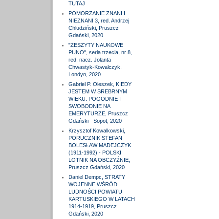
TUTAJ
POMORZANIE ZNANI I
NIEZNANI 3, red. Andrzej
Chludziński, Pruszcz
Gdański, 2020
"ZESZYTY NAUKOWE
PUNO", seria trzecia, nr 8,
red. nacz. Jolanta
Chwastyk-Kowalczyk,
Londyn, 2020
Gabriel P. Oleszek, KIEDY
JESTEM W SREBRNYM
WIEKU. POGODNIE I
SWOBODNIE NA
EMERYTURZE, Pruszcz
Gdański - Sopot, 2020
Krzysztof Kowalkowski,
PORUCZNIK STEFAN
BOLESŁAW MADEJCZYK
(1911-1992) - POLSKI
LOTNIK NA OBCZYŹNIE,
Pruszcz Gdański, 2020
Daniel Dempc, STRATY
WOJENNE WŚRÓD
LUDNOŚCI POWIATU
KARTUSKIEGO W LATACH
1914-1919, Pruszcz
Gdański, 2020