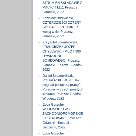
STRUMIEŃ SKŁADA SIĘ Z
MAŁYCH ŁEZ, Pruszcz
Gdański, 2022
Zdzisław Drzewiecki,
CZTERDZIEŚCI CZTERY
SYTUACJE INTYMNE z
wojną w tle, Pruszcz
Gdański, 2022
Krzysztof Kowalkowski,
FRANCISZEK JÓZEF
CHYLEWSKI - PILOT 300.
DYWIZJONU
BOMBOWEGO, Pruszcz
Gdański - Tczew - Gdańsk,
2022
Daniel Szczegielniak,
PODRÓŻ KU PASJI. Jak
sięgnąć po lepszą pracę?
Poradnik w trzech prostych
krokach, Pruszcz Gdański -
Wrocław, 2022
Edda Gutsche,
WOJEWÓDZTWO
ZACHODNIOPOMORSKIE
ILUSTROWANE, Pruszcz
Gdański - Koszalin -
Szczecin, 2022
Edda Gutsche,