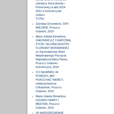
Literatury Kaszubskiej i
Pomorskiej za lata 2019-
2021 w Kościerzynie -
zobacz
TUTAJ
Zdzisław Drzewiecki, GRY
MIEJSKIE, Pruszcz
Gdański, 2019
Maria Jolanta Etmańska,
ZAKONNICA Z CHARYZMĄ.
ŻYCIE I SŁUŻBA SIOSTRY
FLORIANY MORAWSKIEJ
ze Zgromadzenia Sióstr
Niepokalanego Poczęcia
Najświętszej Maryi Panny,
Pruszcz Gdański -
Kościerzyna, 2019
CO NAJMNIEJ 44
POWODY, ABY
POKOCHAĆ NIEMCY,
redakcja Andrzej
Chludziński, Pruszcz
Gdański, 2019
Maria Jolanta Etmańska,
GIGANCI WIARY I
MĘSTWA, Pruszcz
Gdański, 2019
VII NADODRZAŃSKIE