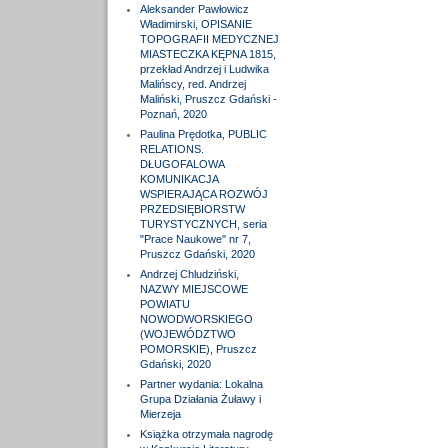
Aleksander Pawłowicz
Władimirski, OPISANIE
TOPOGRAFII MEDYCZNEJ
MIASTECZKA KĘPNA 1815,
przekład Andrzej i Ludwika
Malińscy, red. Andrzej
Maliński, Pruszcz Gdański -
Poznań, 2020
Paulina Prędotka, PUBLIC
RELATIONS.
DŁUGOFALOWA
KOMUNIKACJA
WSPIERAJĄCA ROZWÓJ
PRZEDSIĘBIORSTW
TURYSTYCZNYCH, seria
"Prace Naukowe" nr 7,
Pruszcz Gdański, 2020
Andrzej Chludziński,
NAZWY MIEJSCOWE
POWIATU
NOWODWORSKIEGO
(WOJEWÓDZTWO
POMORSKIE), Pruszcz
Gdański, 2020
Partner wydania: Lokalna
Grupa Działania Żuławy i
Mierzeja
Książka otrzymała nagrodę