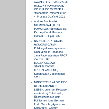
AWANSU I GERMANIZACJI
RODZINY POMORSKIEJ
OD XVIII DO XX WIEKU,
"Monografie Pomorskie" nr
4, Pruszcz Gdański, 2021
Andrzej Stachowiak,
MIEJSCA ŚWIĘTE NA
POMORZU, "Etnografia dla
Każdego" nr 4, Pruszcz
Gdański - Słupsk, 2021
NADANIE DOKTORATU
HONORIS CAUSA
Polskiego Uniwersytetu na
Obczyźnie im. Ignacego
Jana Paderewskiego PROF.
ZW. DR. HAB.
EUGENIUSZOWI
STANISŁAWOWI
KRUSZEWSKIEMU,
Kopenhaga / Copenhagen,
2021
MINDESTENS 44 GRÜNDE,
DEUTSCHLAND ZU
LIEBEN, unter der Redaktion
von Andrzej Chludziński,
Übersetzung aus dem
Polnischen Ilona Gryman,
Edda Gutsche, Agnieszka
Kalbarczyk, Cezary