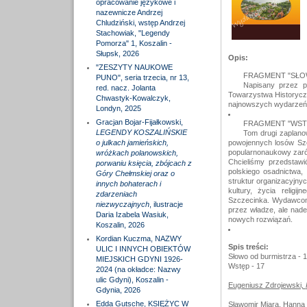
opracowanie językowe i
nazewnicze Andrzej
Chludziński, wstęp Andrzej
Stachowiak, "Legendy
Pomorza" 1, Koszalin -
Słupsk, 2026
Opis:
"ZESZYTY NAUKOWE
FRAGMENT "SŁO
PUNO", seria trzecia, nr 13,
Napisany przez prz
red. nacz. Jolanta
Towarzystwa Historyczne
Chwastyk-Kowalczyk,
najnowszych wydarzeń
Londyn, 2025
Gracjan Bojar-Fijałkowski,
FRAGMENT "WSTĘPU
LEGENDY KOSZALIŃSKIE
Tom drugi zaplano
o julkach jamieńskich,
powojennych losów Szc
popularnonaukowy zarów
wróżkach polanowskich,
Chcieliśmy przedstawi
porwaniu księcia, zbójcach z
polskiego osadnictwa,
Góry Chełmskiej oraz o
struktur organizacyjnyc
innych bohaterach i
kultury, życia relig
zdarzeniach
Szczecinka. Wydawcom 
niezwyczajnych
, ilustracje
przez władze, ale nade
Daria Izabela Wasiuk,
nowych rozwiązań.
Koszalin, 2026
Kordian Kuczma, NAZWY
Spis treści:
ULIC I INNYCH OBIEKTÓW
Słowo od burmistrza - 
MIEJSKICH GDYNI 1926-
Wstęp - 17
2024 (na okładce: Nazwy
ulic Gdyni), Koszalin -
Eugeniusz Zdrojewski,
Gdynia, 2026
Edda Gutsche, KSIĘŻYC W
Sławomir Miara, Hanna