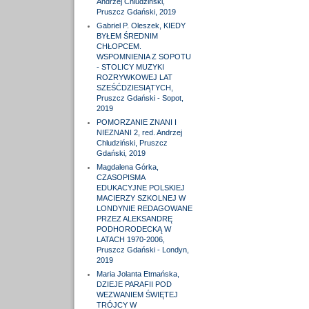
Andrzej Chludziński,
Pruszcz Gdański, 2019
Gabriel P. Oleszek, KIEDY
BYŁEM ŚREDNIM
CHŁOPCEM.
WSPOMNIENIA Z SOPOTU
- STOLICY MUZYKI
ROZRYWKOWEJ LAT
SZEŚĆDZIESIĄTYCH,
Pruszcz Gdański - Sopot,
2019
POMORZANIE ZNANI I
NIEZNANI 2, red. Andrzej
Chludziński, Pruszcz
Gdański, 2019
Magdalena Górka,
CZASOPISMA
EDUKACYJNE POLSKIEJ
MACIERZY SZKOLNEJ W
LONDYNIE REDAGOWANE
PRZEZ ALEKSANDRĘ
PODHORODECKĄ W
LATACH 1970-2006,
Pruszcz Gdański - Londyn,
2019
Maria Jolanta Etmańska,
DZIEJE PARAFII POD
WEZWANIEM ŚWIĘTEJ
TRÓJCY W