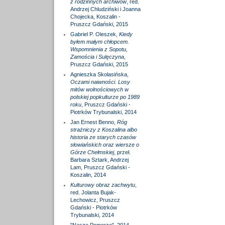
z rodzinnych archiwów
, red.
Andrzej Chludziński i Joanna
Chojecka, Koszalin -
Pruszcz Gdański, 2015
Gabriel P. Oleszek,
Kiedy
byłem małym chłopcem.
Wspomnienia z Sopotu,
Zamościa i Sulęczyna
,
Pruszcz Gdański, 2015
Agnieszka Skolasińska,
Oczami naiwności. Losy
mitów wolnościowych w
polskiej popkulturze po 1989
roku
, Pruszcz Gdański -
Piotrków Trybunalski, 2014
Jan Ernest Benno,
Róg
strażniczy z Koszalina albo
historia ze starych czasów
słowiańskich oraz wiersze o
Górze Chełmskiej
, przeł.
Barbara Sztark, Andrzej
Lam, Pruszcz Gdański -
Koszalin, 2014
Kulturowy obraz zachwytu
,
red. Jolanta Bujak-
Lechowicz, Pruszcz
Gdański - Piotrków
Trybunalski, 2014