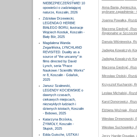
NIEBEZPIECZEŃSTWIE! 10
Anna Bania, Agnieszka 
opowieści o zadziwiającej
wybrane zagadnienia
- 
naturze, Koszalin, 2026
Zdzisław Drzewiecki,
Joanna Powałka,
Rozdz
LEGENDA O HERBIE
BIAŁEGO BORU, ilustracje
Marzena Giedrojć,
Rozd
Wojciech Kostiuk, Koszalin -
Regionalne w Szczecin
Biały Bór, 2025
Danuta Wiśniewska,
Ro
Magdalena Wanda
Zegarlińska, LYNCHLAND
Jadwiga Kowalczyk-Ko
REVISITED. Duality as a
source of "the uncanny" in
Jadwiga Kowalczyk-Ko
films directed by David
Lynch, seria "Prace
Marzena Giedrojć,
Rozd
Naukowe / Scientific Works"
nr 8, Koszalin - Gdańsk,
Mirosław Otolski,
Rozdzi
2025
Krzysztof Kucharski,
Ro
Janusz Szalewski,
LEGENDY KOCIEWSKIE o
Lesław Michalski,
Rozdz
dawnych czasach,
ciekawych miejscach,
Karol Donorowicz,
Rozd
niezwykłych ludziach i
dziwnych istotach, Koszalin
Elżbieta Woźniak,
Rozdz
- Bobowo, 2025
Wiesław Drewnowski,
R
Katarzyna Brzóska,
ŻYWIOŁY, Koszalin -
Wiesław Suchowiejko,
R
Słupsk, 2025
Edda Gutsche, USTKA I
Jerzy Hardie-Douglas,