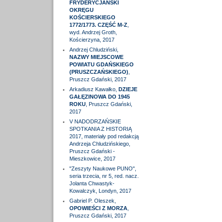
FRYDERYCJAŃSKI
OKRĘGU
KOŚCIERSKIEGO
1772/1773. CZĘŚĆ M-Z
,
wyd. Andrzej Groth,
Kościerzyna, 2017
Andrzej Chludziński,
NAZWY MIEJSCOWE
POWIATU GDAŃSKIEGO
(PRUSZCZAŃSKIEGO)
,
Pruszcz Gdański, 2017
Arkadiusz Kawałko,
DZIEJE
GAŁĘZINOWA DO 1945
ROKU
, Pruszcz Gdański,
2017
V NADODRZAŃSKIE
SPOTKANIA Z HISTORIĄ
2017, materiały pod redakcją
Andrzeja Chludzińskiego,
Pruszcz Gdański -
Mieszkowice, 2017
"Zeszyty Naukowe PUNO",
seria trzecia, nr 5, red. nacz.
Jolanta Chwastyk-
Kowalczyk, Londyn, 2017
Gabriel P. Oleszek,
OPOWIEŚCI Z MORZA
,
Pruszcz Gdański, 2017