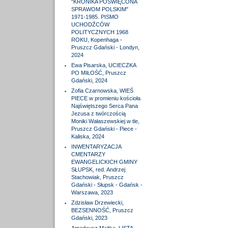
"KRONIKA POŚWIĘCONA
SPRAWOM POLSKIM"
1971-1985. PISMO
UCHODŹCÓW
POLITYCZNYCH 1968
ROKU, Kopenhaga -
Pruszcz Gdański - Londyn,
2024
Ewa Pisarska, UCIECZKA
PO MIŁOŚĆ, Pruszcz
Gdański, 2024
Zofia Czarnowska, WIEŚ
PIECE w promieniu kościoła
Najświętszego Serca Pana
Jezusa z twórczością
Moniki Wałaszewskiej w tle,
Pruszcz Gdański - Piece -
Kaliska, 2024
INWENTARYZACJA
CMENTARZY
EWANGELICKICH GMINY
SŁUPSK, red. Andrzej
Stachowiak, Pruszcz
Gdański - Słupsk - Gdańsk -
Warszawa, 2023
Zdzisław Drzewiecki,
BEZSENNOŚĆ, Pruszcz
Gdański, 2023