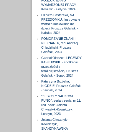
POSZUKIWANIU
WYMARZONEJ PRACY,
Koszalin - Gdynia, 2024
Elżbieta Pasterska, NA
PRZEDOMKU. Ilustrowane
wiersze kociewskie dla
dzieci, Pruszcz Gdański -
Kaliska, 2024
POMORZANIE ZNANI I
NIEZNANI 6, red. Andrzej
Chludziński, Pruszcz
Gdański, 2024
Gabriel Oleszek, LEGENDY
KASZUBSKIE - spotkanie
przeszłości z
teraźniejszością, Pruszcz
Gdański - Sopot, 2024
Katarzyna Brzóska,
NIGDZIE, Pruszcz Gdański
- Słupsk, 2024
"ZESZYTY NAUKOWE
PUNO", seria trzecia, nr 11,
red. nacz. Jolanta
Chwastyk-Kowalczyk,
Londyn, 2023
Jolanta Chwastyk-
Kowalczyk,
SKANDYNAWSKA