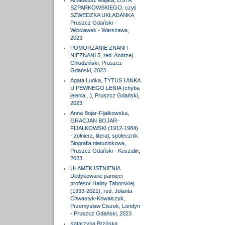
Amadeusz Majtka, LISTA
SZPARKOWSKIEGO, czyli
SZWEDZKA UKŁADANKA,
Pruszcz Gdański -
Włocławek - Warszawa,
2023
POMORZANIE ZNANI I
NIEZNANI 5, red. Andrzej
Chludziński, Pruszcz
Gdański, 2023
Agata Ludka, TYTUS I ANKA
U PEWNEGO LENIA (chyba
jelenia...), Pruszcz Gdański,
2023
Anna Bojar-Fijałkowska,
GRACJAN BOJAR-
FIJAŁKOWSKI (1912-1984)
- żołnierz, literat, społecznik.
Biografia nietuzinkowa,
Pruszcz Gdański - Koszalin,
2023
UŁAMEK ISTNIENIA.
Dedykowane pamięci
profesor Haliny Taborskiej
(1933-2021), red. Jolanta
Chwastyk-Kowalczyk,
Przemysław Ciszek, Londyn
- Pruszcz Gdański, 2023
Katarzyna Brzóska,