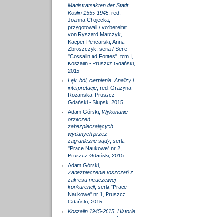
Magistratsakten der Stadt
Köslin 1555-1945
, red.
Joanna Chojecka,
przygotowali / vorbereitet
von Ryszard Marczyk,
Kacper Pencarski, Anna
Zbroszczyk, seria / Serie
"Cossalin ad Fontes", tom I,
Koszalin - Pruszcz Gdański,
2015
Lęk, ból, cierpienie. Analizy i
interpretacje
, red. Grażyna
Różańska, Pruszcz
Gdański - Słupsk, 2015
Adam Górski,
Wykonanie
orzeczeń
zabezpieczających
wydanych przez
zagraniczne sądy
, seria
"Prace Naukowe" nr 2,
Pruszcz Gdański, 2015
Adam Górski,
Zabezpieczenie roszczeń z
zakresu nieuczciwej
konkurencji
, seria "Prace
Naukowe" nr 1, Pruszcz
Gdański, 2015
Koszalin 1945-2015. Historie