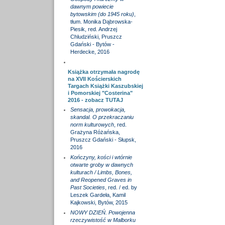
dawnym powiecie
bytowskim (do 1945 roku)
,
tłum. Monika Dąbrowska-
Piesik, red. Andrzej
Chludziński, Pruszcz
Gdański - Bytów -
Herdecke, 2016
Książka otrzymała nagrodę
na XVII Kościerskich
Targach Książki Kaszubskiej
i Pomorskiej "Costerina"
2016 - zobacz
TUTAJ
Sensacja, prowokacja,
skandal. O przekraczaniu
norm kulturowych
, red.
Grażyna Różańska,
Pruszcz Gdański - Słupsk,
2016
Kończyny, kości i wtórnie
otwarte groby w dawnych
kulturach / Limbs, Bones,
and Reopened Graves in
Past Societies
, red. / ed. by
Leszek Gardeła, Kamil
Kajkowski, Bytów, 2015
NOWY DZIEŃ. Powojenna
rzeczywistość w Malborku