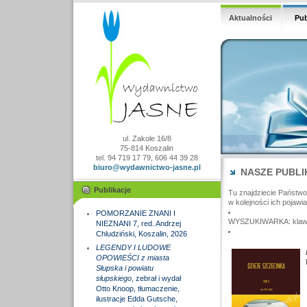
Aktualności
Pub
ul. Zakole 16/8
75-814 Koszalin
tel. 94 719 17 79, 606 44 39 28
biuro@wydawnictwo-jasne.pl
NASZE PUBLI
Publikacje
Tu znajdziecie Państw
w kolejności ich pojawia
POMORZANIE ZNANI I
WYSZUKIWARKA: klawisz
NIEZNANI 7, red. Andrzej
Chludziński, Koszalin, 2026
LEGENDY I LUDOWE
OPOWIEŚCI z miasta
Słupska i powiatu
słupskiego
, zebrał i wydał
Otto Knoop, tłumaczenie,
ilustracje Edda Gutsche,