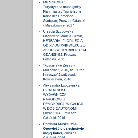
MIESZKOWICE.
Turystyczna mapa gminy.
Plan miasta / Touristische
Karte der Gemeinde.
Stadtplan, Pruszcz Gdański
- Mieszkowice, 2017
Urszula Szybowska,
Magdalena Madeja-Grzyb,
HERBARIA I FLORILEGIA
OD XV DO XVIII WIEKU ZE
ZBIORÓW PAN BIBLIOTEKI
GDAŃSKIEJ, Pruszcz
Gdański, 2021
"Kościerskie Zeszyty
Muzealne", 2016, nr 10, red.
Krzysztof Jażdżewski,
Kościerzyna, 2016
Aleksandra Lubczyńska,
DZIAŁALNOŚĆ
WYDAWNICZA
NARODOWEJ
DEMOKRACJI W GALICJI
W DOBIE AUTONOMII
(1892-1914), Pruszcz
Gdański, 2016
Dominika Kraska,
MIA.
Opowieść o dzieciństwie
mojej babci
, Pruszcz
Gdański, 2016