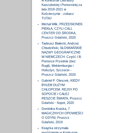
w Konkursie Literatury
Kaszubskiej i Pomorskiej za
lata 2019-2021 w
Kościerzynie - zobacz
TUTAJ
Michał Wilk, PRZEDSIONEK
PIEKŁA, CZYLI
CALL
CENTER
OD ŚRODKA,
Pruszcz Gdański, 2020
Tadeusz Białecki, Andrzej
Chludziński, SŁOWIAŃSKIE
NAZWY GEOGRAFICZNE
W NIEMCZECH. Część I B:
Pomorze Przednie (bez
Rugii), Meklemburgia i
Holsztyn, Szczecin -
Pruszcz Gdański, 2020
Gabriel P. Oleszek, KIEDY
BYŁEM DUŻYM
CHŁOPCEM. REJSY PO
SOPOCIE I CAŁEJ
RESZCIE ŚWIATA, Pruszcz
Gdański - Sopot, 2020
Dominika Kraska, 7
MAGICZNYCH OPOWIEŚCI
O GDYNI, Pruszcz
Gdański, 2019
Książka otrzymała
wyróżnienie w Konkursie