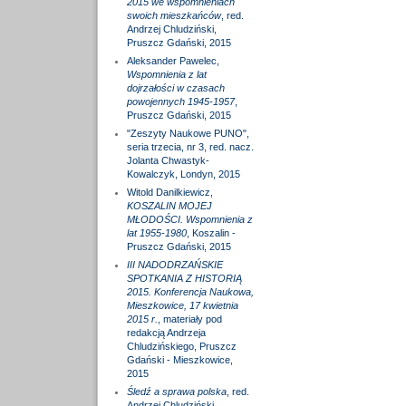
2015 we wspomnieniach
swoich mieszkańców
, red.
Andrzej Chludziński,
Pruszcz Gdański, 2015
Aleksander Pawelec,
Wspomnienia z lat
dojrzałości w czasach
powojennych 1945-1957
,
Pruszcz Gdański, 2015
"Zeszyty Naukowe PUNO",
seria trzecia, nr 3, red. nacz.
Jolanta Chwastyk-
Kowalczyk, Londyn, 2015
Witold Danilkiewicz,
KOSZALIN MOJEJ
MŁODOŚCI. Wspomnienia z
lat 1955-1980
, Koszalin -
Pruszcz Gdański, 2015
III NADODRZAŃSKIE
SPOTKANIA Z HISTORIĄ
2015. Konferencja Naukowa,
Mieszkowice, 17 kwietnia
2015 r.
, materiały pod
redakcją Andrzeja
Chludzińskiego, Pruszcz
Gdański - Mieszkowice,
2015
Śledź a sprawa polska
, red.
Andrzej Chludziński,