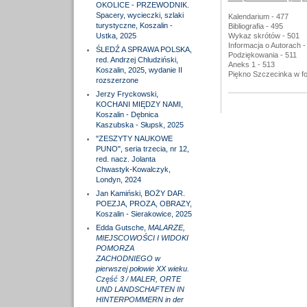
OKOLICE - PRZEWODNIK.
Spacery, wycieczki, szlaki
Kalendarium - 477
turystyczne, Koszalin -
Bibliografia - 495
Ustka, 2025
Wykaz skrótów - 501
Informacja o Autorach -
ŚLEDŹ A SPRAWA POLSKA,
Podziękowania - 511
red. Andrzej Chludziński,
Aneks 1 - 513
Koszalin, 2025, wydanie II
Piękno Szczecinka w fot
rozszerzone
Jerzy Fryckowski,
KOCHANI MIĘDZY NAMI,
Koszalin - Dębnica
Kaszubska - Słupsk, 2025
"ZESZYTY NAUKOWE
PUNO", seria trzecia, nr 12,
red. nacz. Jolanta
Chwastyk-Kowalczyk,
Londyn, 2024
Jan Kamiński, BOŻY DAR.
POEZJA, PROZA, OBRAZY,
Koszalin - Sierakowice, 2025
Edda Gutsche,
MALARZE,
MIEJSCOWOŚCI I WIDOKI
POMORZA
ZACHODNIEGO w
pierwszej połowie XX wieku.
Część 3 / MALER, ORTE
UND LANDSCHAFTEN IN
HINTERPOMMERN in der