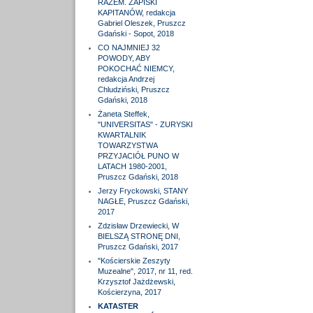
RAZEM. ZAPISKI
KAPITANÓW, redakcja
Gabriel Oleszek, Pruszcz
Gdański - Sopot, 2018
CO NAJMNIEJ 32
POWODY, ABY
POKOCHAĆ NIEMCY,
redakcja Andrzej
Chludziński, Pruszcz
Gdański, 2018
Żaneta Steffek,
"UNIVERSITAS" - ZURYSKI
KWARTALNIK
TOWARZYSTWA
PRZYJACIÓŁ PUNO W
LATACH 1980-2001,
Pruszcz Gdański, 2018
Jerzy Fryckowski, STANY
NAGŁE, Pruszcz Gdański,
2017
Zdzisław Drzewiecki, W
BIELSZĄ STRONĘ DNI,
Pruszcz Gdański, 2017
"Kościerskie Zeszyty
Muzealne", 2017, nr 11, red.
Krzysztof Jażdżewski,
Kościerzyna, 2017
KATASTER