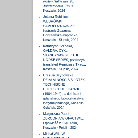
ersten Hälfte des 20.
Jahrhunderts. Teil 3
,
Koszalin, 2024
Jolanta Rubiniec,
WĘDRÓWKI
SAMOPOZNAWCZE,
ilustracje Zuzanna
Dobrzańska-Paprocka,
Koszalin - Słupsk, 2024
Katarzyna Brzóska,
GALDRA. CYKL
SKANDYNAWSKI / THE
NORSE SERIES, przełożył /
translated Remigiusz Tkacz,
Koszalin - Słupsk, 2024
Urszula Szybowska,
DZIAŁALNOŚĆ BIBLIOTEKI
TECHNISCHE
HOCHSCHULE DANZIG
(1904-1944) na tle historii
gdańskiego bibliotekarstwa
instytucjonalnego, Koszalin -
Gdańsk, 2024
Małgorzata Pauch,
ZBRODNIA W OPACTWIE.
Opowieść z 1640 roku,
Koszalin - Pelplin, 2024
Michał Wilk, W