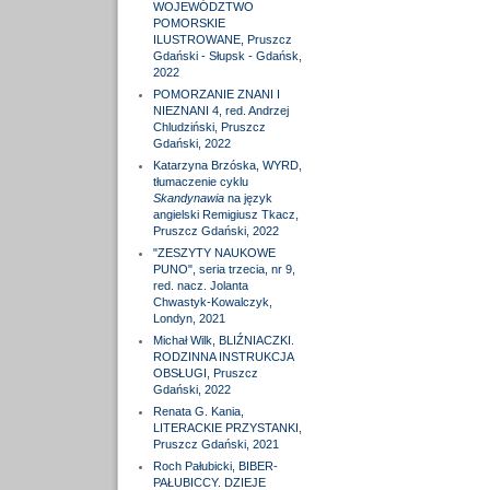
WOJEWÓDZTWO
POMORSKIE
ILUSTROWANE, Pruszcz
Gdański - Słupsk - Gdańsk,
2022
POMORZANIE ZNANI I
NIEZNANI 4, red. Andrzej
Chludziński, Pruszcz
Gdański, 2022
Katarzyna Brzóska, WYRD,
tłumaczenie cyklu
Skandynawia
na język
angielski Remigiusz Tkacz,
Pruszcz Gdański, 2022
"ZESZYTY NAUKOWE
PUNO", seria trzecia, nr 9,
red. nacz. Jolanta
Chwastyk-Kowalczyk,
Londyn, 2021
Michał Wilk, BLIŹNIACZKI.
RODZINNA INSTRUKCJA
OBSŁUGI, Pruszcz
Gdański, 2022
Renata G. Kania,
LITERACKIE PRZYSTANKI,
Pruszcz Gdański, 2021
Roch Pałubicki, BIBER-
PAŁUBICCY. DZIEJE